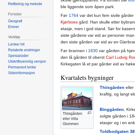
skulle gjenoppføres. På tomten ble
Kom
Rettleiing og metode
ble liggende som åpen park.
Forsider
Før
1764
var det kun fem sivile gårder
Geografi
Kjørboes
gård. Han skulle etter bybran
Emner
etasje, men i god stand. Sør for kaser
siste gårdene var eid av personer man 
Verktøy
den siste gården var eid av en Gierbr
Lenker hit
Relaterte endringer
Før brannen i
1830
var gården på hjør
Spesialsider
den lå gården til oberst
Carl Ludvig Roe
Utskriftsvennlig versjon
Kirkegaten lå et par gårder eid av høk
Permanent lenke
Sideinformasjon
Kvartalets bygninger
Thiisgården
eller
kraftig, og langt e
Binggården
, Kirk
Thiisgården
solgte gården i 184
eller Villa
etasjer og i en enk
Glommen
Toldbodgaten 38