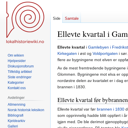
Side
Samtale
Ellevte kvartal i Ga
Hopp
Hopp
Ellevte kvartal
i
Gamlebyen i Fredriks
til
til
Kirkegaten
i øst og
Voldportgaten
i sør
Om wikien
navigering
søk
flere av bygningene mot elven er oppført
Hjelpesider
Diskusjonsforum
Av de mest fremtredende bygningene i 
Tilfeldig artikkel
Glommen. Bygningene mot elva er oppf
Siste endringer
nordøstre delen av kvartalet er i dag 
Kategorier
brannen i 1830.
Kontakt oss
Avdelinger
Ellevte kvartal før bybranne
Allmenning
Ellevte kvartal var før
brannen i 1830
de
Norsk historisk leksikon
som opprinnelig hadde blitt oppført i å
Bibliografi
Kjeldearkiv
igjen med. De ble derimot gjenoppbygd 
Galleri