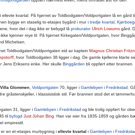
misjonsgården
oppført nærmest elven, mens området øst for den
 i ellevte kvartal. På hjørnet av Toldbodgaten/Voldportgaten lå en gå
nen bygge en staselig to-etasjes bygård i mur i
tredje kvartal
,
Kjørboeg
nene, hvor det i dag ikke er bebygd lå
prokurator
Ulrich Lowums
gård. D
ikke kjenner mye til. På hjørnet Kirkegaten/Voldportgaten, hvor Binggår
and Michelsen.
net Toldbodgaten/Voldportgaten eid av kaptein
Magnus Christian Fritzn
pstorff
, hvor Toldbodgaten 38 ligger i dag. De gamle kjellerne klart
er Jens Eriksens enke. Her skulle
Binggården
bli oppført etter brannen.
Villa Glommen
,
Voldportgaten
70, ligger i
Gamlebyen i Fredrikstad
. G
ldre gråstenskjeller, i klassisistisk stil. Før brannen stod det et tømmerh
egaten 31, ligger i
Gamlebyen i Fredrikstad
og ble trolig oppført for ob
5 til
byfogd
Just Johan Bing
. Han var eier fra 1835-1859 og gården bæ
el empirestil.
er en et-etasjes murbygning i
ellevte kvartal
i
Gamlebyen i Fredriksta