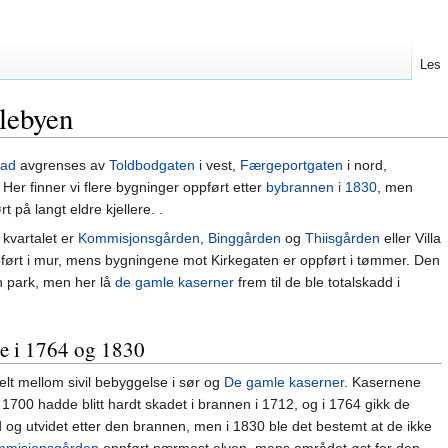
Les
mlebyen
tad
avgrenses av
Toldbodgaten
i vest,
Færgeportgaten
i nord,
. Her finner vi flere bygninger oppført etter
bybrannen i 1830
, men
 på langt eldre kjellere. .
kvartalet er
Kommisjonsgården
,
Binggården
og
Thiisgården
eller Villa
ørt i mur, mens bygningene mot Kirkegaten er oppført i tømmer. Den
en park, men her lå
de gamle kaserner
frem til de ble totalskadd i
ne i 1764 og 1830
lt mellom sivil bebyggelse i sør og
De gamle kaserner
. Kasernene
r 1700 hadde blitt hardt skadet i brannen i 1712, og i 1764 gikk de
og utvidet etter den brannen, men i 1830 ble det bestemt at de ikke