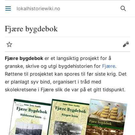
lokalhistoriewiki.no
Åpne hovedmenyen
Søk
Fjære bygdebok
Overvåk
Rediger
Fjære bygdebok
er et langsiktig prosjekt for å
granske, skrive og utgi bygdehistorien for
Fjære
.
Røttene til prosjektet kan spores til før siste krig. Det
er planlagt syv bind, organisert i tråd med
skolekretsene i Fjære slik de var på et gitt tidspunkt.