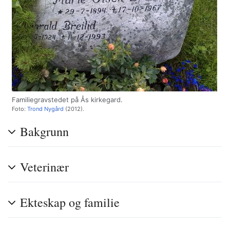
Familiegravstedet på Ås kirkegard.
Foto:
Trond Nygård
(2012).
Bakgrunn
Veterinær
Ekteskap og familie