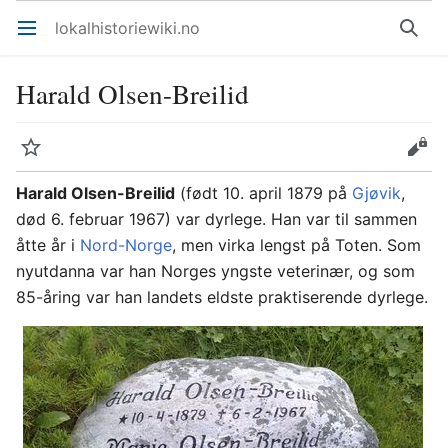
lokalhistoriewiki.no
Åpne hovedmenyen
Søk
Harald Olsen-Breilid
Overvåk
Rediger
Harald Olsen-Breilid
(født 10. april 1879 på
Gjøvik
,
død 6. februar 1967) var dyrlege. Han var til sammen
åtte år i
Nord-Norge
, men virka lengst på Toten. Som
nyutdanna var han Norges yngste veterinær, og som
85-åring var han landets eldste praktiserende dyrlege.