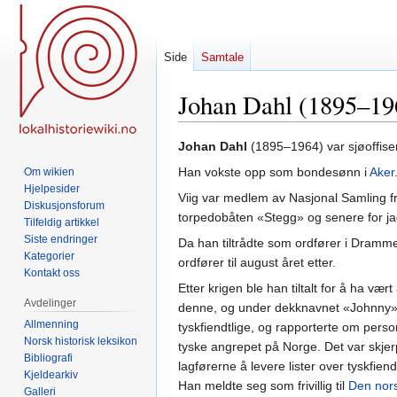
Side
Samtale
Johan Dahl (1895–19
Hopp
Hopp
Johan Dahl
(1895–1964) var sjøoffise
til
til
Han vokste opp som bondesønn i
Aker
Om wikien
navigering
søk
Hjelpesider
Viig var medlem av Nasjonal Samling f
Diskusjonsforum
torpedobåten «Stegg» og senere for jag
Tilfeldig artikkel
Siste endringer
Da han tiltrådte som ordfører i Dramm
Kategorier
ordfører til august året etter.
Kontakt oss
Etter krigen ble han tiltalt for å ha væ
Avdelinger
denne, og under dekknavnet «Johnny» 
Allmenning
tyskfiendtlige, og rapporterte om perso
Norsk historisk leksikon
tyske angrepet på Norge. Det var skjer
Bibliografi
lagførerne å levere lister over tyskfi
Kjeldearkiv
Han meldte seg som frivillig til
Den nors
Galleri