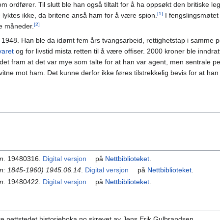
ordfører. Til slutt ble han også tiltalt for å ha oppsøkt den britiske le
[1]
 lyktes ikke, da britene anså ham for å være spion.
I fengslingsmøtet
[2]
re måneder.
i 1948. Han ble da idømt fem års tvangsarbeid, rettighetstap i samme p
varet
og for livstid mista retten til å være offiser. 2000 kroner ble inndrat
t fram at det var mye som talte for at han var agent, men sentrale pe
 vitne mot ham. Det kunne derfor ikke føres tilstrekkelig bevis for at ha
n
. 19480316.
Digital versjon
på
Nettbiblioteket
.
: 1845-1960) 1945.06.14
.
Digital versjon
på
Nettbiblioteket
.
n
. 19480422.
Digital versjon
på
Nettbiblioteket
.
gte nettstedet historieboka.no skrevet av Jens Erik Gulbrandsen.