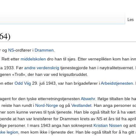
Les
64)
r og
NS
-ordfører i
Drammen
.
. Rett etter
middelskolen
dro han til sjøs. Etter verneplikten kom han in
ra 1933. Før
andre verdenskrig
tjenestegjorde han i nøytralitetsvernet. 
eren «Troll», der han var ved krigsutbruddet.
en etter
Odd Viig
29. juli 1943, var han brigadefører i
Arbeidstjenesten
.
rt agent for den tyske etterretningstjenesten
Abwehr
. Ifølge tiltalten ble 
reiste han rundt i
Nord-Norge
og på
Vestlandet
. Han anga personer 
ner som kunne verves til tysk tjeneste. Han ble også tiltalt for å ha væ
pende at han var kretsfører for Drammen krets av NS et års tid fra apri
endlige personer. I mars 1943 anga han sokneprest
Kristian Nissen
og anbe
ke legion
, men kom ikke i tjeneste der. Han ble også tiltalt for å ha gi