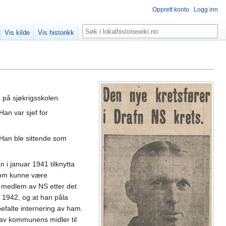
Opprett konto
Logg inn
Søk
Vis kilde
Vis historikk
n på sjøkrigsskolen.
Han var sjef for
 Han ble sittende som
han i januar 1941 tilknytta
som kunne være
rt medlem av NS etter det
l 1942, og at han påla
falte internering av ham.
tt av kommunens midler til