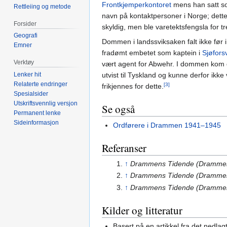
Frontkjemperkontoret
mens han satt som 
Rettleiing og metode
navn på kontaktpersoner i Norge; dette
Forsider
skyldig, men ble varetektsfengsla for t
Geografi
Dommen i landssviksaken falt ikke før 
Emner
fradømt embetet som kaptein i
Sjøfors
Verktøy
vært agent for Abwehr. I dommen kom de
Lenker hit
utvist til Tyskland og kunne derfor ikke
Relaterte endringer
[3]
frikjennes for dette.
Spesialsider
Utskriftsvennlig versjon
Se også
Permanent lenke
Sideinformasjon
Ordførere i Drammen 1941–1945
Referanser
↑
Drammens Tidende (Dramme
↑
Drammens Tidende (Drammen
↑
Drammens Tidende (Dramme
Kilder og litteratur
Basert på en artikkel fra det nedla