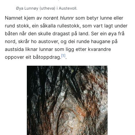
Øya Lunnøy (utheva) i Austevoll.
Namnet kjem av norønt
hlunnr
som betyr lunne eller
rund stokk, ein såkalla rullestokk, som vart lagt under
båten når den skulle dragast på land. Ser ein øya frå
nord, skrår ho austover, og dei runde haugane på
austsida liknar lunnar som ligg etter kvarandre
[1]
oppover eit båtoppdrag.
.