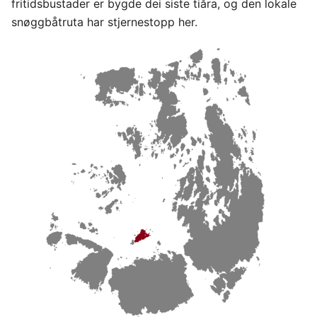
fritidsbustader er bygde dei siste tiåra, og den lokale
snøggbåtruta har stjernestopp her.