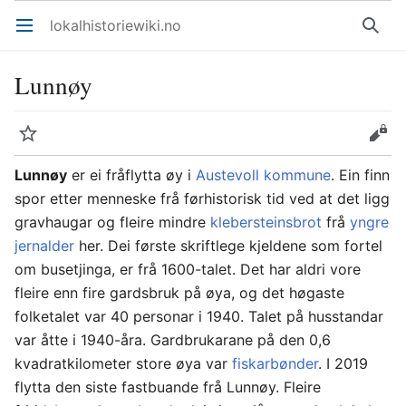
lokalhistoriewiki.no
Åpne hovedmenyen
Søk
Lunnøy
Overvåk
Rediger
Lunnøy
er ei fråflytta øy i
Austevoll kommune
. Ein finn
spor etter menneske frå førhistorisk tid ved at det ligg
gravhaugar og fleire mindre
klebersteinsbrot
frå
yngre
jernalder
her. Dei første skriftlege kjeldene som fortel
om busetjinga, er frå 1600-talet. Det har aldri vore
fleire enn fire gardsbruk på øya, og det høgaste
folketalet var 40 personar i 1940. Talet på husstandar
var åtte i 1940-åra. Gardbrukarane på den 0,6
kvadratkilometer store øya var
fiskarbønder
. I 2019
flytta den siste fastbuande frå Lunnøy. Fleire