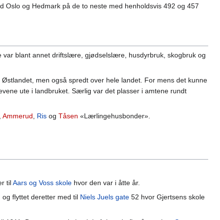
, med Oslo og Hedmark på de to neste med henholdsvis 492 og 457
 var blant annet driftslære, gjødselslære, husdyrbruk, skogbruk og
t på Østlandet, men også spredt over hele landet. For mens det kunne
elevene ute i landbruket. Særlig var det plasser i amtene rundt
,
Ammerud
,
Ris
og
Tåsen
«Lærlingehusbonder».
r til
Aars og Voss skole
hvor den var i åtte år.
 og flyttet deretter med til
Niels Juels gate
52 hvor Gjertsens skole