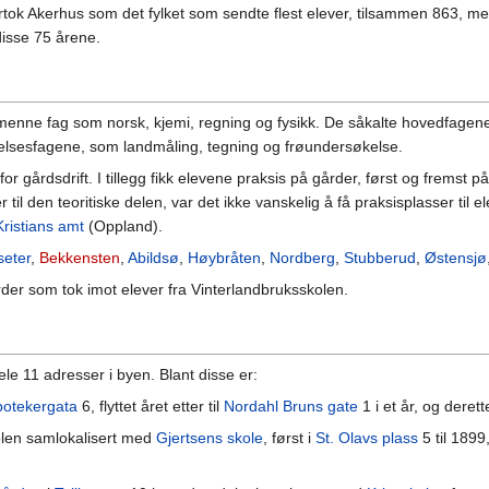
 overtok Akerhus som det fylket som sendte flest elever, tilsammen 863
 disse 75 årene.
lmenne fag som norsk, kjemi, regning og fysikk. De såkalte hovedfagene
øvelsesfagene, som landmåling, tegning og frøundersøkelse.
for gårdsdrift. I tillegg fikk elevene praksis på gårder, først og frems
til den teoritiske delen, var det ikke vanskelig å få praksisplasser til 
Kristians amt
(Oppland).
eter
,
Bekkensten
,
Abildsø
,
Høybråten
,
Nordberg
,
Stubberud
,
Østensjø
der som tok imot elever fra Vinterlandbruksskolen.
le 11 adresser i byen. Blant disse er:
potekergata
6, flyttet året etter til
Nordahl Bruns gate
1 i et år, og derette
kolen samlokalisert med
Gjertsens skole
, først i
St. Olavs plass
5 til 1899,