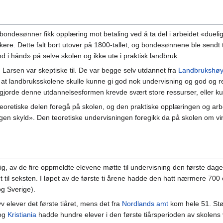
or bondesønner fikk opplæring mot betaling ved å ta del i arbeidet «du
ukere. Dette falt bort utover på 1800-tallet, og bondesønnene ble sendt t
d i hånd» på selve skolen og ikke ute i praktisk landbruk.
 Larsen var skeptiske til. De var begge selv utdannet fra
Landbrukshøy
t landbruksskolene skulle kunne gi god nok undervisning og god og rea
 gjorde denne utdannelsesformen krevde svært store ressurser, eller ku
eoretiske delen foregå på skolen, og den praktiske opplæringen og arb
n egen skyld». Den teoretiske undervisningen foregikk da på skolen om vi
ig, av de fire oppmeldte elevene møtte til undervisning den første dagen,
get til seksten. I løpet av de første ti årene hadde den hatt nærmere 70
og Sverige).
 elever det første tiåret, mens det fra
Nordlands amt
kom hele 51. Stør
 og
Kristiania
hadde hundre elever i den første tiårsperioden av skolens