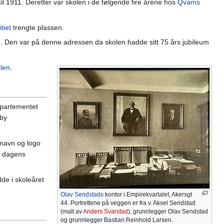
il 1911. Deretter var skolen i de følgende fire årene hos
Qvams
tiet
trengte plassen.
e
. Den var på denne adressen da skolen hadde sitt 75 års jubileum
len
.
epartementet
lby
 navn og logo
il dagens
de i skoleåret
Olav Sendstads
kontor i Empirekvartalet, Akersgt
44. Portrettene på veggen er fra v. Aksel Sendstad
(malt av
Anders Svarstad
), grunnlegger Olav Sendstad
og grunnlegger Bastian Reinhold Larsen.