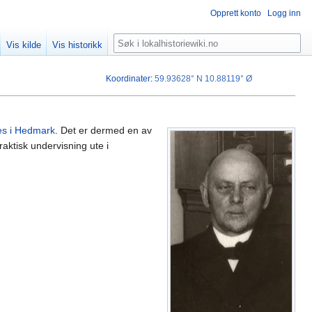
Opprett konto
Logg inn
Søk
Vis kilde
Vis historikk
Koordinater
:
59.93628° N
10.88119° Ø
s i Hedmark
. Det er dermed en av
aktisk undervisning ute i