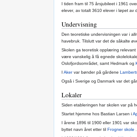
I tiden fram til 75 årsjubileet i 1961
elever, av totalt 3610 elever i løpet av
Undervisning
Den teoretiske undervisningen var i al
havebruk. Tilslutt var det de såkalte 
Skolen ga teoretisk opplæring relevant 
være vanskelig å få egnede skolelokaler 
Oslofjordsområdet, samt Hedmark og
I
Aker
var bønder på gårdene
Lamberts
Også i Sverige og Danmark var det går
Lokaler
Siden etableringen har skolen var på he
Startet hjemme hos Bastian Larsen i
A
I årene 1896 til 1900 eller 1901 var s
byttet navn året etter til
Frogner skole
.