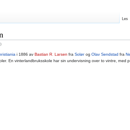
Les
n
)
ristiania
i 1886 av
Bastian R. Larsen
fra
Solør
og
Olav Sendstad
fra
Ne
er. En vinterlandbruksskole har sin undervisning over to vintre, med pr