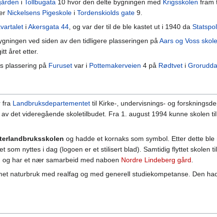
gården
i
Tollbugata
10 hvor den delte bygningen med
Krigsskolen
fram t
ter
Nickelsens Pigeskole
i
Tordenskiolds gate
9.
vartalet
i
Akersgata 44
, og var der til de ble kastet ut i 1940 da
Statspoli
ygningen ved siden av den tidligere plasseringen på
Aars og Voss skol
t året etter.
ens plassering på
Furuset
var i
Pottemakerveien
4 på
Rødtvet
i
Grorudda
r fra
Landbruksdepartementet
til Kirke-, undervisnings- og forskningsd
 av det videregående skoletilbudet. Fra 1. august 1994 kunne skolen ti
terlandbruksskolen
og hadde et kornaks som symbol. Etter dette ble
t som nyttes i dag (logoen er et stilisert blad). Samtidig flyttet skolen t
, og har et nær samarbeid med naboen
Nordre Lindeberg gård
.
met naturbruk med realfag og med generell studiekompetanse. Den had