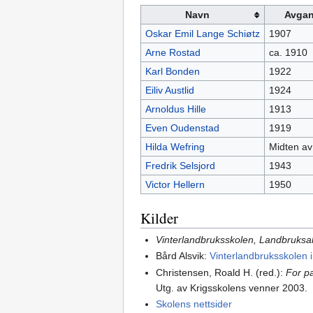
Navn
Avgan
Oskar Emil Lange Schiøtz
1907
Arne Rostad
ca. 1910
Karl Bonden
1922
Eiliv Austlid
1924
Arnoldus Hille
1913
Even Oudenstad
1919
Hilda Wefring
Midten av 
Fredrik Selsjord
1943
Victor Hellern
1950
Kilder
Vinterlandbruksskolen, Landbruksa
Bård Alsvik:
Vinterlandbruksskolen i 
Christensen, Roald H. (red.):
For p
Utg. av Krigsskolens venner 2003.
Skolens nettsider