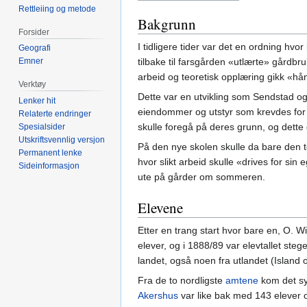
Rettleiing og metode
Bakgrunn
Forsider
I tidligere tider var det en ordning hv
Geografi
tilbake til farsgården «utlærte» gårdbr
Emner
arbeid og teoretisk opplæring gikk «hån
Verktøy
Dette var en utvikling som Sendstad og
Lenker hit
eiendommer og utstyr som krevdes for a
Relaterte endringer
skulle foregå på deres grunn, og dette
Spesialsider
Utskriftsvennlig versjon
På den nye skolen skulle da bare den t
Permanent lenke
hvor slikt arbeid skulle «drives for si
Sideinformasjon
ute på gårder om sommeren.
Elevene
Etter en trang start hvor bare en, O. Wi
elever, og i 1888/89 var elevtallet ste
landet, også noen fra utlandet (Island 
Fra de to nordligste
amtene
kom det syv
Akershus
var like bak med 143 elever