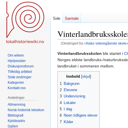
Side
Samtale
Vinterlandbruksskole
(Omdirigert fra «
Natur videregående skole
»
Hopp
Hopp
Vinterlandbruksskolen
ble startet i
Ch
Om wikien
til
til
Norges eldste landbruks-/naturbruksskol
Hjelpesider
navigering
søk
landbruket i sommeren mellom.
Diskusjonsforum
Tilfeldig artikkel
Innhold
Siste endringer
Kategorier
1
Bakgrunn
Kontakt oss
2
Elevene
3
Undervisning
Avdelinger
4
Lokaler
Allmenning
5
I dag
Norsk historisk leksikon
6
Noen tidligere elever
Bibliografi
Kjeldearkiv
7
Kilder
Galleri