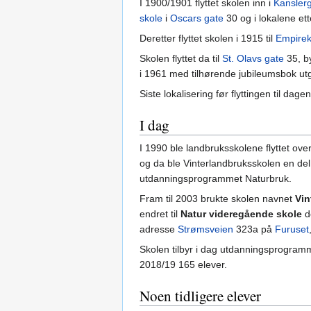
I 1900/1901 flyttet skolen inn i
Kansler
skole
i
Oscars gate
30 og i lokalene et
Deretter flyttet skolen i 1915 til
Empirek
Skolen flyttet da til
St. Olavs gate
35, b
i 1961 med tilhørende jubileumsbok utgit
Siste lokalisering før flyttingen til dag
I dag
I 1990 ble landbruksskolene flyttet ove
og da ble Vinterlandbruksskolen en del
utdanningsprogrammet Naturbruk.
Fram til 2003 brukte skolen navnet
Vin
endret til
Natur videregående skole
de
adresse
Strømsveien
323a på
Furuset
Skolen tilbyr i dag utdanningsprogram
2018/19 165 elever.
Noen tidligere elever