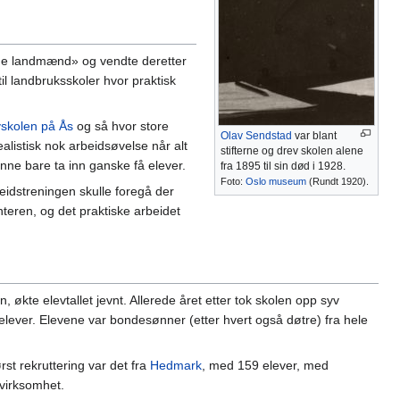
elige landmænd» og vendte deretter
il landbruksskoler hvor praktisk
skolen på Ås
og så hvor store
Olav Sendstad
var blant
listisk nok arbeidsøvelse når alt
stifterne og drev skolen alene
nne bare ta inn ganske få elever.
fra 1895 til sin død i 1928.
Foto:
Oslo museum
(Rundt 1920).
eidstreningen skulle foregå der
nteren, og det praktiske arbeidet
 økte elevtallet jevnt. Allerede året etter tok skolen opp syv
0 elever. Elevene var bondesønner (etter hvert også døtre) fra hele
st rekruttering var det fra
Hedmark
, med 159 elever, med
 virksomhet.