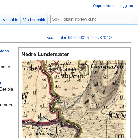
Opprett konto
Logg inn
Søk
Vis kilde
Vis historikk
Koordinater
:
60.29903° N
12.27870° Ø
foss
Nedre Lundersæter
hansen
r
Det ble
ornmoen