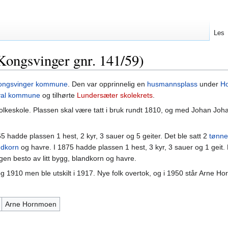
Les
ongsvinger gnr. 141/59)
ongsvinger kommune
. Den var opprinnelig en
husmannsplass
under
Ho
val kommune
og tilhørte
Lundersæter skolekrets
.
folkeskole. Plassen skal være tatt i bruk rundt 1810, og med Johan Jo
 hadde plassen 1 hest, 2 kyr, 3 sauer og 5 geiter. Det ble satt 2
tønne
ndkorn
og havre. I 1875 hadde plassen 1 hest, 3 kyr, 3 sauer og 1 geit. 
gen besto av litt bygg, blandkorn og havre.
1910 men ble utskilt i 1917. Nye folk overtok, og i 1950 står Arne H
Arne Hornmoen