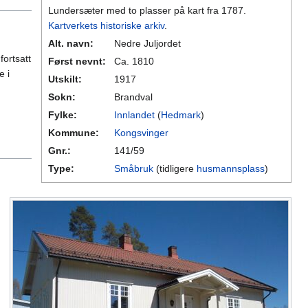
Lundersæter med to plasser på kart fra 1787.
Kartverkets historiske arkiv
.
Alt. navn:
Nedre Juljordet
fortsatt
Først nevnt:
Ca. 1810
e i
Utskilt:
1917
Sokn:
Brandval
Fylke:
Innlandet
(
Hedmark
)
Kommune:
Kongsvinger
Gnr.:
141/59
Type:
Småbruk
(tidligere
husmannsplass
)