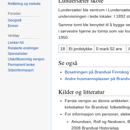
Lundersæter skole
Rettleiing og metode
Lundersæter ble sentrum i Lundersæter 
Forsider
undervisningen i leide lokaler. I 1892 s
Geografi
Samme tomt ble benyttet til å bygge sen
Emner
i sørvestre hjørne av tomta som var ko
Verktøy
1950:
Lenker hit
Relaterte endringer
18
Et jordstykke
0 mark 02 øre
Spesialsider
Utskriftsvennlig versjon
Se også
Permanent lenke
Sideinformasjon
Bosetningen på Brandval Finnskog
Andre husmannsplasser på Brandv
Kilder og litteratur
Første versjon av denne artikkelen
kirkebøker for Brandval, folketelli
For informasjon om personer, slekte
Amundsen, Rolf og Neskvern, B
2008 Brandval Historielag.