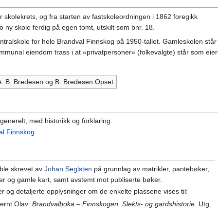
skolekrets, og fra starten av fastskoleordningen i 1862 foregikk
to ny skole ferdig på egen tomt, utskilt som bnr. 18.
tralskole for hele Brandval Finnskog på 1950-tallet. Gamleskolen står 
mmunal eiendom trass i at «privatpersoner» (folkevalgte) står som eier
A. B. Bredesen og B. Bredesen Opset
generelt, med historikk og forklaring.
al Finnskog
.
 ble skrevet av
Johan Seglsten
på grunnlag av matrikler, pantebøker,
nger og gamle kart, samt avstemt mot publiserte bøker.
r og detaljerte opplysninger om de enkelte plassene vises til:
ernt Olav:
Brandvalboka – Finnskogen, Slekts- og gardshistorie
. Utg.