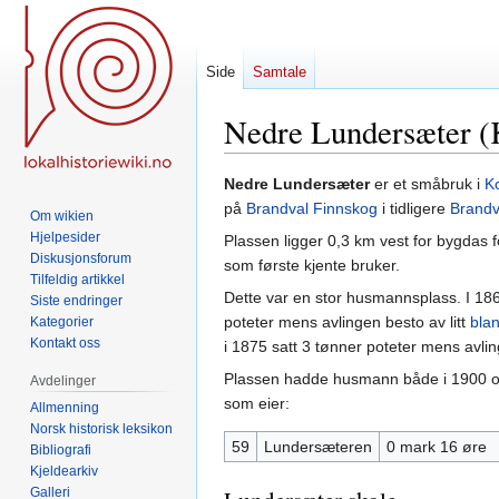
Side
Samtale
Nedre Lundersæter (K
Hopp
Hopp
Nedre Lundersæter
er et småbruk i
K
til
til
på
Brandval Finnskog
i tidligere
Brand
Om wikien
navigering
søk
Hjelpesider
Plassen ligger 0,3 km vest for bygdas 
Diskusjonsforum
som første kjente bruker.
Tilfeldig artikkel
Dette var en stor husmannsplass. I 1865
Siste endringer
poteter mens avlingen besto av litt
bla
Kategorier
Kontakt oss
i 1875 satt 3 tønner poteter mens avlin
Plassen hadde husmann både i 1900 og 
Avdelinger
som eier:
Allmenning
Norsk historisk leksikon
59
Lundersæteren
0 mark 16 øre
Bibliografi
Kjeldearkiv
Galleri