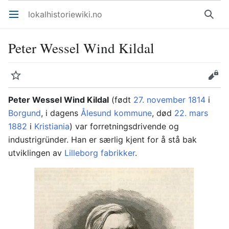
lokalhistoriewiki.no
Åpne hovedmenyen
Søk
Peter Wessel Wind Kildal
Overvåk
Rediger
Peter Wessel Wind Kildal
(født
27. november
1814
i
Borgund
, i dagens
Ålesund kommune
, død
22. mars
1882
i
Kristiania
) var forretningsdrivende og
industrigründer. Han er særlig kjent for å stå bak
utviklingen av
Lilleborg fabrikker
.