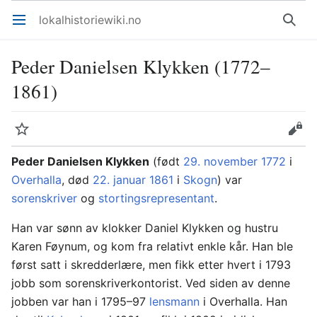
lokalhistoriewiki.no
Åpne hovedmenyen
Søk
Peder Danielsen Klykken (1772–
1861)
Overvåk
Rediger
Peder Danielsen Klykken
(født
29. november
1772
i
Overhalla
, død
22. januar
1861
i
Skogn
) var
sorenskriver
og
stortingsrepresentant
.
Han var sønn av klokker Daniel Klykken og hustru
Karen Føynum, og kom fra relativt enkle kår. Han ble
først satt i skredderlære, men fikk etter hvert i 1793
jobb som sorenskriverkontorist. Ved siden av denne
jobben var han i 1795–97
lensmann
i Overhalla. Han