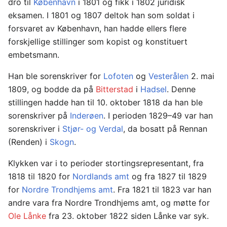
dro til
København
i 1801 og fikk i 1802 juridisk
eksamen. I 1801 og 1807 deltok han som soldat i
forsvaret av København, han hadde ellers flere
forskjellige stillinger som kopist og konstituert
embetsmann.
Han ble sorenskriver for
Lofoten
og
Vesterålen
2. mai
1809, og bodde da på
Bitterstad
i
Hadsel
. Denne
stillingen hadde han til 10. oktober 1818 da han ble
sorenskriver på
Inderøen
. I perioden 1829–49 var han
sorenskriver i
Stjør- og Verdal
, da bosatt på Rennan
(Renden) i
Skogn
.
Klykken var i to perioder stortingsrepresentant, fra
1818 til 1820 for
Nordlands amt
og fra 1827 til 1829
for
Nordre Trondhjems amt
. Fra 1821 til 1823 var han
andre vara fra Nordre Trondhjems amt, og møtte for
Ole Lånke
fra 23. oktober 1822 siden Lånke var syk.