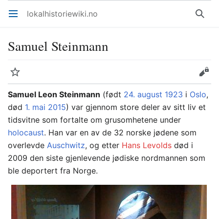
lokalhistoriewiki.no
Åpne hovedmenyen
Søk
Samuel Steinmann
Overvåk
Rediger
Samuel Leon Steinmann
(født
24. august
1923
i
Oslo
,
død
1. mai
2015
) var gjennom store deler av sitt liv et
tidsvitne som fortalte om grusomhetene under
holocaust
. Han var en av de 32 norske jødene som
overlevde
Auschwitz
, og etter
Hans Levolds
død i
2009 den siste gjenlevende jødiske nordmannen som
ble deportert fra Norge.