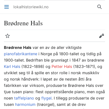
lokalhistoriewiki.no
Åpne hovedmenyen
Søk
Brødrene Hals
Overvåk
Rediger
Brødrene Hals
var en av de aller viktigste
pianofabrikantene
i Norge på 1800-tallet og tidlig på
1900-tallet. Bedriften ble grunnlagt i 1847 av brødrene
Karl Hals
(1822–1898) og
Petter Hals
(1823–1871), og
utviklet seg til å spille en stor rolle i norsk musikkliv
og norsk håndverk: I løpet av de nesten åtti åra
fabrikken var virksom, produserte Brødrene Hals over
tjue tusen piano: flest opprettstående piano, men også
noen
taffelpiano
og
flygel
. I tillegg produserte de over
tusen
harmonium
(trøorgel), samt at de drev