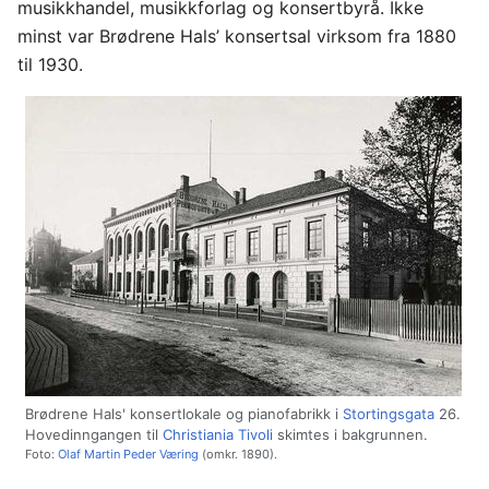
musikkhandel, musikkforlag og konsertbyrå. Ikke
minst var Brødrene Hals’ konsertsal virksom fra 1880
til 1930.
Brødrene Hals' konsertlokale og pianofabrikk i
Stortingsgata
26.
Hovedinngangen til
Christiania Tivoli
skimtes i bakgrunnen.
Foto:
Olaf Martin Peder Væring
(omkr. 1890).