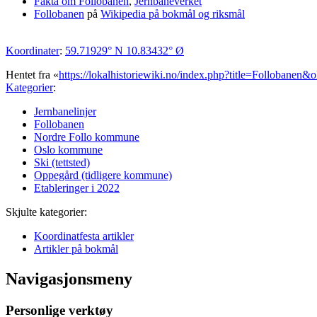
Fakta om Follobanen
,
Jernbaneverket
Follobanen
på
Wikipedia på bokmål og riksmål
Koordinater
:
59.71929° N
10.83432° Ø
Hentet fra «
https://lokalhistoriewiki.no/index.php?title=Follobanen
Kategorier
:
Jernbanelinjer
Follobanen
Nordre Follo kommune
Oslo kommune
Ski (tettsted)
Oppegård (tidligere kommune)
Etableringer i 2022
Skjulte kategorier:
Koordinatfesta artikler
Artikler på bokmål
Navigasjonsmeny
Personlige verktøy