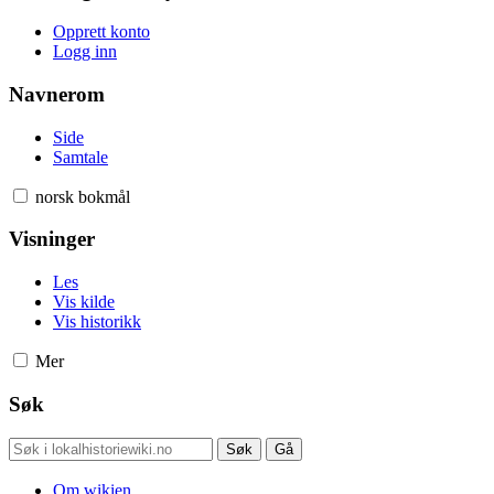
Opprett konto
Logg inn
Navnerom
Side
Samtale
norsk bokmål
Visninger
Les
Vis kilde
Vis historikk
Mer
Søk
Om wikien