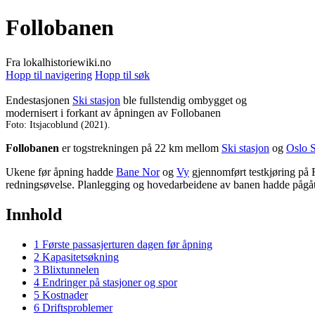
Follobanen
Fra lokalhistoriewiki.no
Hopp til navigering
Hopp til søk
Endestasjonen
Ski stasjon
ble fullstendig ombygget og
modernisert i forkant av åpningen av Follobanen
Foto: Itsjacoblund (2021).
Follobanen
er togstrekningen på 22 km mellom
Ski stasjon
og
Oslo 
Ukene før åpning hadde
Bane Nor
og
Vy
gjennomført testkjøring på
redningsøvelse. Planlegging og hovedarbeidene av banen hadde pågåt
Innhold
1
Første passasjerturen dagen før åpning
2
Kapasitetsøkning
3
Blixtunnelen
4
Endringer på stasjoner og spor
5
Kostnader
6
Driftsproblemer