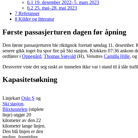
6.1
19. desember 2022–5. mars 2023
6.2
25. mai–28. mai 2023
7
Referanser
8
Kilder og litteratur
Første passasjerturen dagen før åpning
Den første passasjerturen ble riktignok foretatt søndag 11. desember.
senere gikk toget fra spor fire på Ski stasjon. Klokken 07:36 ankom d
ordfører i
Oppegård
,
Thomas Sjøvold
(H), Venstres
Camilla Hille
, og
Dessverre viste det seg raskt av tunnelen ikke var i stand til å tåle tr
Kapasitetsøkning
Linjekart
Oslo S
og
Ski stasjon
.
Blixtunnelen
(stiplete
linje) utgjør 20
kilometer av den 22
kilometer lange linjen.
Den blå linjen er den
mulige, framtidige