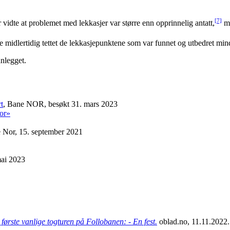
[7]
r vidte at problemet med lekkasjer var større enn opprinnelig antatt,
me
 midlertidig tettet de lekkasjepunktene som var funnet og utbedret mind
anlegget.
t
, Bane NOR, besøkt 31. mars 2023
por»
e Nor, 15. september 2021
ai 2023
første vanlige togturen på Follobanen: - En fest.
oblad.no, 11.11.2022.