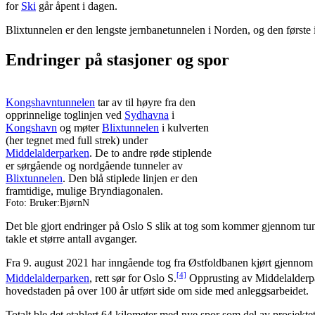
for
Ski
går åpent i dagen.
Blixtunnelen er den lengste jernbanetunnelen i Norden, og den første i
Endringer på stasjoner og spor
Kongshavntunnelen
tar av til høyre fra den
opprinnelige toglinjen ved
Sydhavna
i
Kongshavn
og møter
Blixtunnelen
i kulverten
(her tegnet med full strek) under
Middelalderparken
. De to andre røde stiplende
er sørgående og nordgående tunneler av
Blixtunnelen
. Den blå stiplede linjen er den
framtidige, mulige Bryndiagonalen.
Foto: Bruker:BjørnN
Det ble gjort endringer på Oslo S slik at tog som kommer gjennom tunn
takle et større antall avganger.
Fra 9. august 2021 har inngående tog fra Østfoldbanen kjørt gjenno
[4]
Middelalderparken
, rett sør for Oslo S.
Opprusting av Middelalderpa
hovedstaden på over 100 år utført side om side med anleggsarbeidet.
Totalt ble det etablert 64 kilometer med nye spor som del av prosjektet