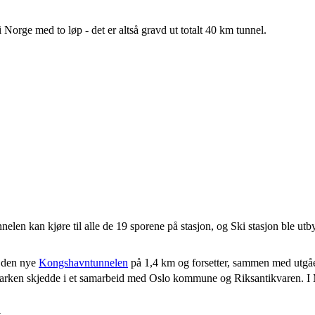
 Norge med to løp - det er altså gravd ut totalt 40 km tunnel.
elen kan kjøre til alle de 19 sporene på stasjon, og Ski stasjon ble ut
m den nye
Kongshavntunnelen
på 1,4 km og forsetter, sammen med utgåe
rken skjedde i et samarbeid med Oslo kommune og Riksantikvaren. I Mi
.