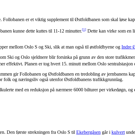
 Follobanen er et viktig supplement til Østfoldbanen som skal løse kapas
[1]
anen kunne dette kuttes til 11-12 minutter.
Dette kan virke som en li
pper mellom Oslo S og Ski, slik at man også til østfoldbyene og
Indre 
llom Ski og Oslo sjeldnere blir forsinka på grunn av den store trafikkm
 mer effektivt. Planen er tog hvert 15. minutt mellom Oslo sentralstasjon 
. Sammen gir Follobanen og Østfoldbanen en tredobling av jernbanens kap
or folk og næringsliv også utenfor Østfoldbanens trafikkgrunnlag.
 kalkulerte med en reduksjon på nærmere 6000 bilturer per virkedøgn, og
en. Den første strekningen fra Oslo S til
Ekebergåsen
går i
kulvert
und