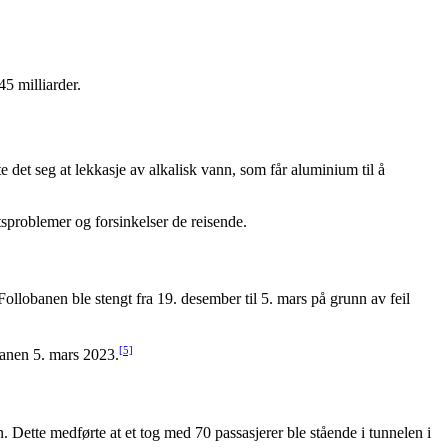
5 milliarder.
te det seg at lekkasje av alkalisk vann, som får aluminium til å
tsproblemer og forsinkelser de reisende.
t Follobanen ble stengt fra 19. desember til 5. mars på grunn av feil
[5]
obanen 5. mars 2023.
Dette medførte at et tog med 70 passasjerer ble stående i tunnelen i