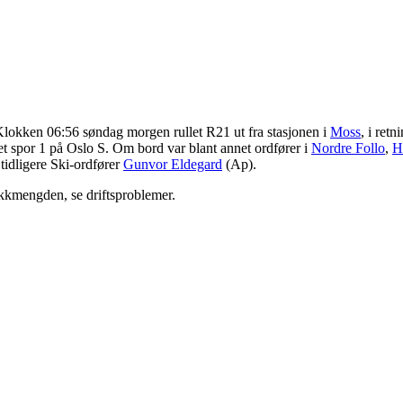
 Klokken 06:56 søndag morgen rullet R21 ut fra stasjonen i
Moss
, i ret
et spor 1 på Oslo S. Om bord var blant annet ordfører i
Nordre Follo
,
H
 tidligere Ski-ordfører
Gunvor Eldegard
(Ap).
afikkmengden, se driftsproblemer.