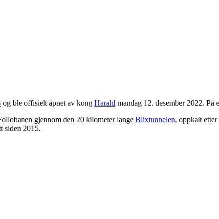
S
og ble offisielt åpnet av kong
Harald
mandag 12. desember 2022. På ett
 Follobanen gjennom den 20 kilometer lange
Blixtunnelen
, oppkalt etter
t siden 2015.