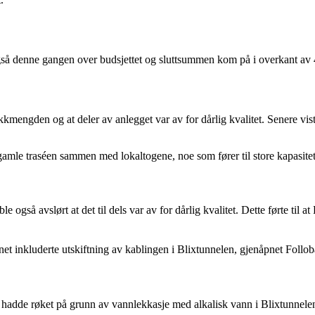
så denne gangen over budsjettet og sluttsummen kom på i overkant av 4
afikkmengden og at deler av anlegget var av for dårlig kvalitet. Senere vis
n gamle traséen sammen med lokaltogene, noe som fører til store kapasite
 også avslørt at det til dels var av for dårlig kvalitet. Dette førte til a
nnet inkluderte utskiftning av kablingen i Blixtunnelen, gjenåpnet Foll
adde røket på grunn av vannlekkasje med alkalisk vann i Blixtunnelen. 