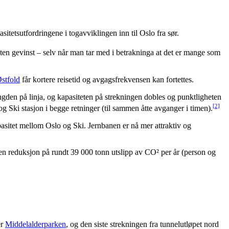
itetsutfordringene i togavviklingen inn til Oslo fra sør.
ten gevinst – selv når man tar med i betrakninga at det er mange som
Østfold
får kortere reisetid og avgagsfrekvensen kan fortettes.
engden på linja, og kapasiteten på strekningen dobles og punktligheten
[2]
og Ski stasjon i begge retninger (til sammen åtte avganger i timen).
asitet mellom Oslo og Ski. Jernbanen er nå mer attraktiv og
 en reduksjon på rundt 39 000 tonn utslipp av CO² per år (person og
er
Middelalderparken
, og den siste strekningen fra tunnelutløpet nord