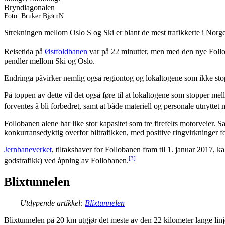
Bryndiagonalen
Foto: Bruker:BjørnN
Strekningen mellom Oslo S og Ski er blant de mest trafikkerte i Norge.
Reisetida på
Østfoldbanen
var på 22 minutter, men med den nye Follob
pendler mellom Ski og Oslo.
Endringa påvirker nemlig også regiontog og lokaltogene som ikke sto
På toppen av dette vil det også føre til at lokaltogene som stopper me
forventes å bli forbedret, samt at både materiell og personale utnyttet
Follobanen alene har like stor kapasitet som tre firefelts motorveier
konkurransedyktig overfor biltrafikken, med positive ringvirkninger f
Jernbaneverket
, tiltakshaver for Follobanen fram til 1. januar 2017,
[3]
godstrafikk) ved åpning av Follobanen.
Blixtunnelen
Utdypende artikkel:
Blixtunnelen
Blixtunnelen på 20 km utgjør det meste av den 22 kilometer lange linj