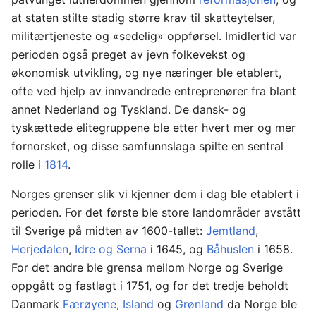
at staten stilte stadig større krav til skatteytelser,
militærtjeneste og «sedelig» oppførsel. Imidlertid var
perioden også preget av jevn folkevekst og
økonomisk utvikling, og nye næringer ble etablert,
ofte ved hjelp av innvandrede entreprenører fra blant
annet Nederland og Tyskland. De dansk- og
tyskættede elitegruppene ble etter hvert mer og mer
fornorsket, og disse samfunnslaga spilte en sentral
rolle i
1814
.
Norges grenser slik vi kjenner dem i dag ble etablert i
perioden. For det første ble store landområder avstått
til Sverige på midten av 1600-tallet:
Jemtland
,
Herjedalen
,
Idre og Serna
i 1645, og
Båhuslen
i 1658.
For det andre ble grensa mellom Norge og Sverige
oppgått og fastlagt i 1751, og for det tredje beholdt
Danmark
Færøyene
,
Island
og
Grønland
da Norge ble