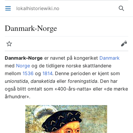
lokalhistoriewiki.no
Åpne hovedmenyen
Søk
Danmark-Norge
Overvåk
Rediger
Danmark–Norge
er navnet på kongeriket
Danmark
med
Norge
og de tidligere norske skattlandene
mellom
1536
og
1814
. Denne perioden er kjent som
unionstida
,
dansketida
eller
foreningstida
. Den har
også blitt omtalt som «400-års-natta» eller «de mørke
århundrer».