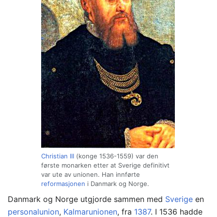
Christian III
(konge 1536-1559) var den
første monarken etter at Sverige definitivt
var ute av unionen. Han innførte
reformasjonen
i Danmark og Norge.
Danmark og Norge utgjorde sammen med
Sverige
en
personalunion
,
Kalmarunionen
, fra
1387
. I 1536 hadde