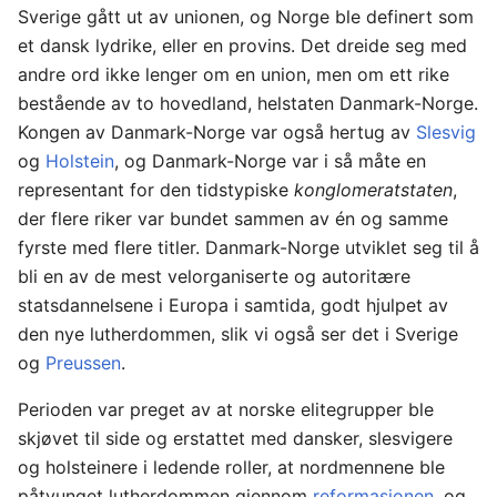
Sverige gått ut av unionen, og Norge ble definert som
et dansk lydrike, eller en provins. Det dreide seg med
andre ord ikke lenger om en union, men om ett rike
bestående av to hovedland, helstaten Danmark-Norge.
Kongen av Danmark-Norge var også hertug av
Slesvig
og
Holstein
, og Danmark-Norge var i så måte en
representant for den tidstypiske
konglomeratstaten
,
der flere riker var bundet sammen av én og samme
fyrste med flere titler. Danmark-Norge utviklet seg til å
bli en av de mest velorganiserte og autoritære
statsdannelsene i Europa i samtida, godt hjulpet av
den nye lutherdommen, slik vi også ser det i Sverige
og
Preussen
.
Perioden var preget av at norske elitegrupper ble
skjøvet til side og erstattet med dansker, slesvigere
og holsteinere i ledende roller, at nordmennene ble
påtvunget lutherdommen gjennom
reformasjonen
, og