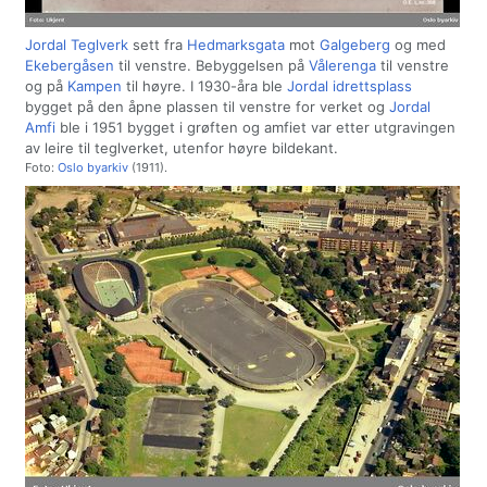
Jordal Teglverk
sett fra
Hedmarksgata
mot
Galgeberg
og med
Ekebergåsen
til venstre. Bebyggelsen på
Vålerenga
til venstre
og på
Kampen
til høyre. I 1930-åra ble
Jordal idrettsplass
bygget på den åpne plassen til venstre for verket og
Jordal
Amfi
ble i 1951 bygget i grøften og amfiet var etter utgravingen
av leire til teglverket, utenfor høyre bildekant.
Foto:
Oslo byarkiv
(1911).