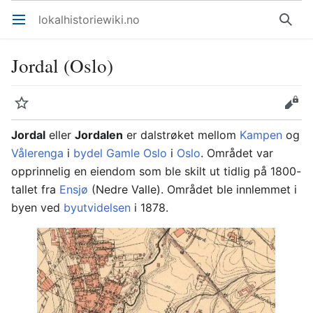
lokalhistoriewiki.no
Åpne hovedmenyen
Søk
Jordal (Oslo)
Overvåk
Rediger
Jordal
eller
Jordalen
er dalstrøket mellom
Kampen
og
Vålerenga
i
bydel Gamle Oslo
i
Oslo
. Området var
opprinnelig en eiendom som ble skilt ut tidlig på 1800-
tallet fra
Ensjø
(Nedre Valle). Området ble innlemmet i
byen ved
byutvidelsen
i 1878.