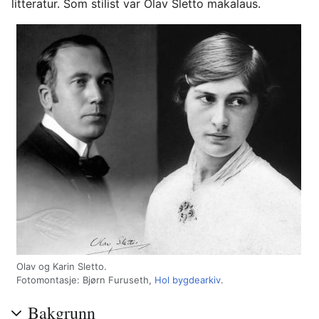
litteratur. Som stilist var Olav Sletto makalaus.
Olav og Karin Sletto.
Fotomontasje: Bjørn Furuseth,
Hol bygdearkiv
.
Bakgrunn