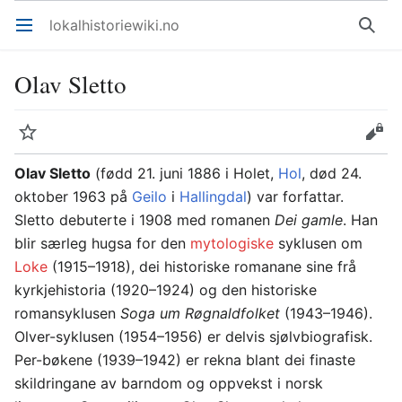
lokalhistoriewiki.no
Åpne hovedmenyen
Søk
Olav Sletto
Overvåk
Rediger
Olav Sletto
(fødd 21. juni 1886 i Holet,
Hol
, død 24.
oktober 1963 på
Geilo
i
Hallingdal
) var forfattar.
Sletto debuterte i 1908 med romanen
Dei gamle
. Han
blir særleg hugsa for den
mytologiske
syklusen om
Loke
(1915–1918), dei historiske romanane sine frå
kyrkjehistoria (1920–1924) og den historiske
romansyklusen
Soga um Røgnaldfolket
(1943–1946).
Olver-syklusen (1954–1956) er delvis sjølvbiografisk.
Per-bøkene (1939–1942) er rekna blant dei finaste
skildringane av barndom og oppvekst i norsk