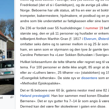
Fredrikstad (det vil si i Gamlebyen), og de øvrige på ulike 
Norge. Beboerne har ulik status, alt fra en eier av et boktr
trompeter, bakermestere, hjulmakere, et postbud og en poli
andre som ble understøttet av fattigkassen eller sine barn
De 236 er fordelt over 55 husholdninger. I
nummer 19
bef
største seg, den er på 11 personer og husfader er enke
tollbetjent Anthon Marthin Gran (f. 1817 i
Elverum
,
Østerd
omfatter seks døtre og to sønner mellom ni og 25 år som
ham, en sønn som er styrmann og den tyve år gamle tjen
Caroline Pettersen fra «Leer Sokken Bohuslæn i Sverige»
Hvilket kirkesamfunn de telte tilhørte eller regnet seg til v
tema. For 100 personer er dette ikke angitt, 85 angir at d
eller av «Luthers lære», 25 tilhører «s» (statskirken) og 1
«Evangelisk lutherske». De siste syv er
dissentere
som er
«Methodist Episkopalske».
Det er få beboere over 60 år, gatens nestor med sine 82 å
Høland prestegjeld
. Han bor sammen med konen Elisabet 
bet
Børnene». Det er syv gutter fra 7–14 år som angis å være 
Dermed kan det være fler skoleelever i gaten enn disse.