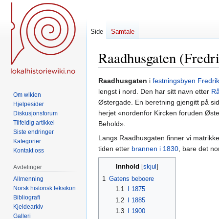
Side
Samtale
Raadhusgaten (Fredri
Hopp
Hopp
Raadhusgaten
i
festningsbyen Fredri
til
til
lengst i nord. Den har sitt navn etter
Rå
Om wikien
navigering
søk
Østergade. En beretning gjengitt på si
Hjelpesider
herjet «nordenfor Kircken foruden Øs
Diskusjonsforum
Tilfeldig artikkel
Behold».
Siste endringer
Langs Raadhusgaten finner vi matrikkeln
Kategorier
tiden etter
brannen i 1830
, bare det no
Kontakt oss
Innhold
Avdelinger
1
Gatens beboere
Allmenning
Norsk historisk leksikon
1.1
I 1875
Bibliografi
1.2
I 1885
Kjeldearkiv
1.3
I 1900
Galleri