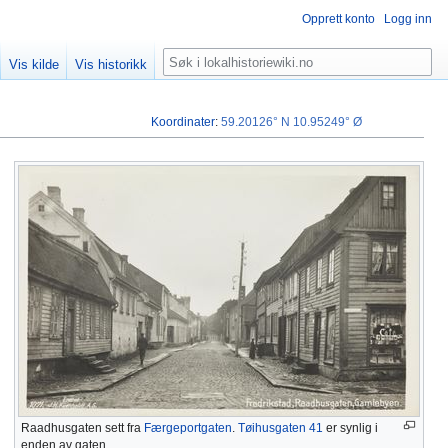
Opprett konto
Logg inn
Søk
Vis kilde
Vis historikk
Koordinater
:
59.20126° N
10.95249° Ø
Raadhusgaten sett fra
Færgeportgaten
.
Tøihusgaten 41
er synlig i
enden av gaten.