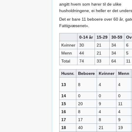
angitt hvem som hører til de ulike
husholdningene, ei heller er det undersø
Det er bare 11 beboere over 60 år, gat
Fattigvæsenet».
0-14 år
15-29
30-59
Ov
Kvinner
30
21
34
6
Menn
44
21
34
5
Total
74
33
64
11
Husnr.
Beboere
Kvinner
Menn
13
8
4
4
14
0
0
0
15
20
9
11
16
8
4
4
17
17
8
9
18
40
21
19