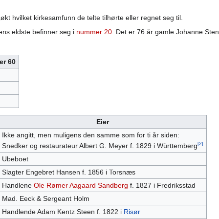
kt hvilket kirkesamfunn de telte tilhørte eller regnet seg til.
ens eldste befinner seg i
nummer 20
. Det er 76 år gamle Johanne Stene
er 60
Eier
Ikke angitt, men muligens den samme som for ti år siden:
[2]
Snedker og restaurateur Albert G. Meyer f. 1829 i Württemberg
Ubeboet
Slagter Engebret Hansen f. 1856 i Torsnæs
Handlene
Ole Rømer Aagaard Sandberg
f. 1827 i Fredriksstad
Mad. Eeck & Sergeant Holm
Handlende Adam Kentz Steen f. 1822 i
Risør