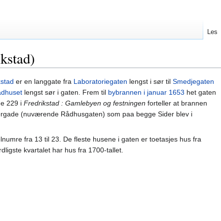
Les
kstad)
kstad
er en langgate fra
Laboratoriegaten
lengst i sør til
Smedjegaten
dhuset
lengst sør i gaten. Frem til
bybrannen i januar 1653
het gaten
de 229 i
Fredrikstad : Gamlebyen og festningen
forteller at brannen
tergade (nuværende Rådhusgaten) som paa begge Sider blev i
umre fra 13 til 23. De fleste husene i gaten er toetasjes hus fra
rdligste kvartalet har hus fra 1700-tallet.