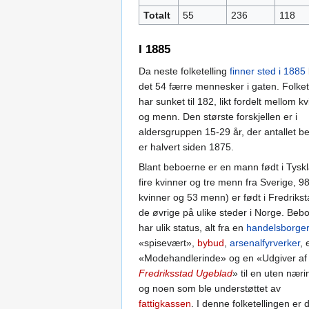
Totalt
55
236
118
I 1885
Da neste folketelling
finner sted i 1885
det 54 færre mennesker i gaten. Folket
har sunket til 182, likt fordelt mellom k
og menn. Den største forskjellen er i
aldersgruppen 15-29 år, der antallet b
er halvert siden 1875.
Blant beboerne er en mann født i Tysk
fire kvinner og tre menn fra Sverige, 9
kvinner og 53 menn) er født i Fredrikst
de øvrige på ulike steder i Norge. Beb
har ulik status, alt fra en
handelsborger
«spisevært»,
bybud
,
arsenalfyrverker
, 
«Modehandlerinde» og en «Udgiver af
Fredriksstad Ugeblad
» til en uten næri
og noen som ble understøttet av
fattigkassen
. I denne folketellingen er 