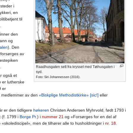
steder i
ykkeri, en
tibetjent til
.
inner den
mann og
alen
). Den
 forsørges av
estepiken
.
Raadhusgaten sett fra krysset med Tøihusgaten i
syd.
ar også et
Foto: Siri Johannessen (2016).
e er lutherske
9 er
 medlemmer av den
«Biskplige Methodistkirke» [sic!]
eller
r er den tidligere
høkeren
Christen Andersen Myhrvold, født 1793 i
(f. 1799 i
Borge Pr.
) i
nummer 21
og «Forsørges for en del af
«skolediscipel», men de tilhører alle to husholdninger i
nr. 18
.