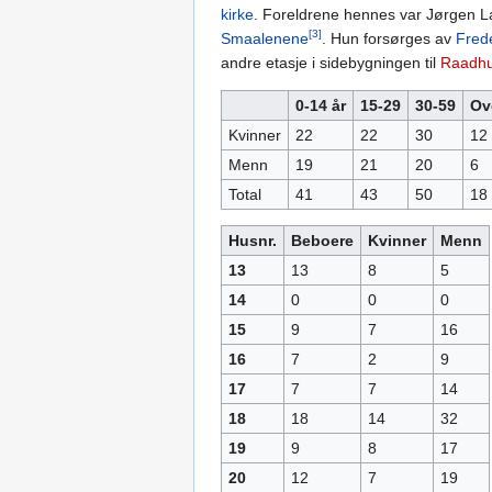
kirke
. Foreldrene hennes var Jørgen L
[3]
Smaalenene
. Hun forsørges av
Frede
andre etasje i sidebygningen til
Raadhu
0-14 år
15-29
30-59
Ov
Kvinner
22
22
30
12
Menn
19
21
20
6
Total
41
43
50
18
Husnr.
Beboere
Kvinner
Menn
13
13
8
5
14
0
0
0
15
9
7
16
16
7
2
9
17
7
7
14
18
18
14
32
19
9
8
17
20
12
7
19