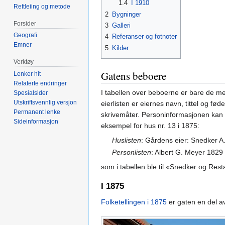
1.4
I 1910
Rettleiing og metode
2
Bygninger
Forsider
3
Galleri
Geografi
4
Referanser og fotnoter
Emner
5
Kilder
Verktøy
Gatens beboere
Lenker hit
Relaterte endringer
I tabellen over beboerne er bare de me
Spesialsider
Utskriftsvennlig versjon
eierlisten er eiernes navn, tittel og fød
Permanent lenke
skrivemåter. Personinformasjonen kan
Sideinformasjon
eksempel for hus nr. 13 i 1875:
Huslisten
: Gårdens eier: Snedker A
Personlisten
: Albert G. Meyer 182
som i tabellen ble til «Snedker og Rest
I 1875
Folketellingen i 1875
er gaten en del 