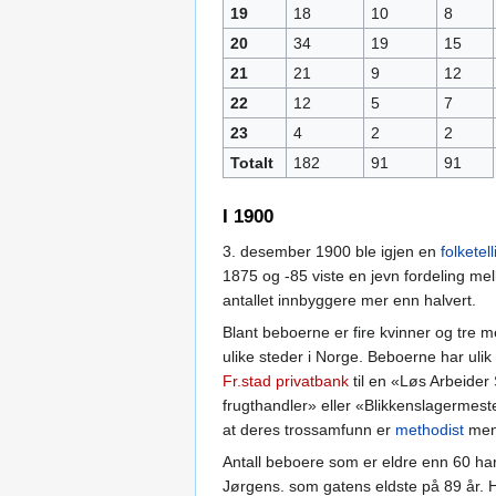
19
18
10
8
20
34
19
15
21
21
9
12
22
12
5
7
23
4
2
2
Totalt
182
91
91
I 1900
3. desember 1900 ble igjen en
folketell
1875 og -85 viste en jevn fordeling m
antallet innbyggere mer enn halvert.
Blant beboerne er fire kvinner og tre m
ulike steder i Norge. Beboerne har ulik 
Fr.stad privatbank
til en «Løs Arbeider
frugthandler» eller «Blikkenslagermes
at deres trossamfunn er
methodist
mens
Antall beboere som er eldre enn 60 har
Jørgens. som gatens eldste på 89 år. 