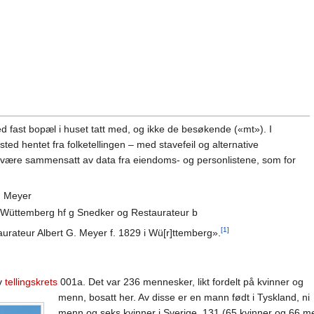
d fast bopæl i huset tatt med, og ikke de besøkende («mt»). I
ested hentet fra folketellingen – med stavefeil og alternative
 være sammensatt av data fra eiendoms- og personlistene, som for
. Meyer
9 Wüttemberg hf g Snedker og Restaurateur b
[1]
aurateur Albert G. Meyer f. 1829 i Wü[r]ttemberg».
av
tellingskrets
001a. Det var 236 mennesker, likt fordelt på kvinner og
menn, bosatt her. Av disse er en mann født i Tyskland, ni
menn og seks kvinner i Sverige, 131 (65 kvinner og 66 me