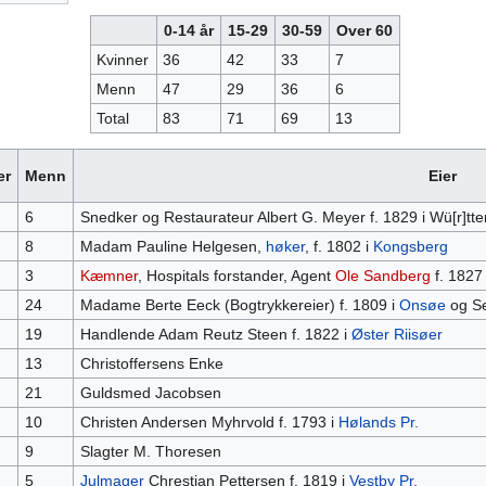
0-14 år
15-29
30-59
Over 60
Kvinner
36
42
33
7
Menn
47
29
36
6
Total
83
71
69
13
er
Menn
Eier
6
Snedker og Restaurateur Albert G. Meyer f. 1829 i Wü[r]tt
8
Madam Pauline Helgesen,
høker
, f. 1802 i
Kongsberg
3
Kæmner
, Hospitals forstander, Agent
Ole Sandberg
f. 1827 
24
Madame Berte Eeck (Bogtrykkereier) f. 1809 i
Onsøe
og Se
19
Handlende Adam Reutz Steen f. 1822 i
Øster Riisøer
13
Christoffersens Enke
21
Guldsmed Jacobsen
10
Christen Andersen Myhrvold f. 1793 i
Hølands Pr.
9
Slagter M. Thoresen
5
Julmager
Chrestian Pettersen f. 1819 i
Vestby Pr.