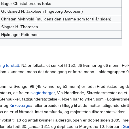
Bager Christoffersens Enke
Guldsmed N. Jakobsen (Ingeborg Jacobsen)
Christen Myhrvold (muligens den samme som for ti år siden)
Slagter H. Thoresen
Hjulmager Pettersen
ing foretatt
. Nå er folketallet sunket til 152, 86 kvinner og 66 menn. Folk
ellom kjønnene, mens det denne gang er færre menn. I aldersgruppen 0
enn fra Sverige, 98 (45 kvinner og 53 menn) er født i Fredrikstad, og d
status, alt fra en
slagterborger
, Vin-Handlende, Skræddermester og et
 Stenpukker. fattigunderstøttelse». Noen har to yrker, som «Logivertind
ter og
Kirkeværge
», eller arbeider i tillegg til at de mottar fattigunderstø
 en er «Udtraadt. intet samfund», og majoriteten tilhører statskirken.
 vokst til 18 og antall kvinner i aldersgruppen er doblet siden 1885, m
Hun ble født 30. januar 1811 og døpt Leena Margrethe 10. februar i
Ga