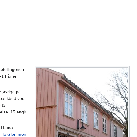
etellingene i
-14 år er
e øvrige på
 bankbud ved
e &
ttelse. 15 angir
ed Lena
mle Glemmen