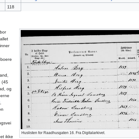
118
bor
allet
vinner
eboere
land,
8 (45
ad, og
oerne
,
en
ngsvei
Huslisten for Raadhusgaten 16. Fra Digitalarkivet.
det ikke