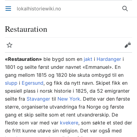
lokalhistoriewiki.no
Åpne hovedmenyen
Søk
Restauration
Overvåk
Rediger
«Restauration»
ble bygd som en
jakt
i
Hardanger
i
1801 og seilte først under navnet «Emmanuel». En
gang mellom 1815 og 1820 ble skuta ombygd til en
slupp
i
Egersund
, og fikk da nytt navn. Skipet fikk en
spesiell plass i norsk historie i 1825, da 52 emigranter
seilte fra
Stavanger
til
New York
. Dette var den første
større, organiserte utvandringa fra Norge og første
gang et skip seilte som et rent utvandrerskip. De
fleste som var med var
kvekere
, som søkte et sted der
de fritt kunne utøve sin religion. Det var også med