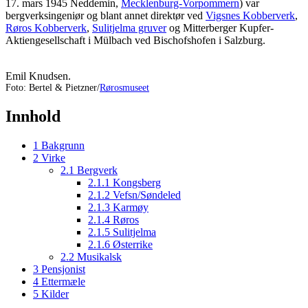
17. mars 1945 Neddemin,
Mecklenburg-Vorpommern
) var
bergverksingeniør og blant annet direktør ved
Vigsnes Kobberverk
,
Røros Kobberverk
,
Sulitjelma gruver
og Mitterberger Kupfer-
Aktiengesellschaft i Mülbach ved Bischofshofen i Salzburg.
Emil Knudsen.
Foto: Bertel & Pietzner/
Rørosmuseet
Innhold
1
Bakgrunn
2
Virke
2.1
Bergverk
2.1.1
Kongsberg
2.1.2
Vefsn/Søndeled
2.1.3
Karmøy
2.1.4
Røros
2.1.5
Sulitjelma
2.1.6
Østerrike
2.2
Musikalsk
3
Pensjonist
4
Ettermæle
5
Kilder