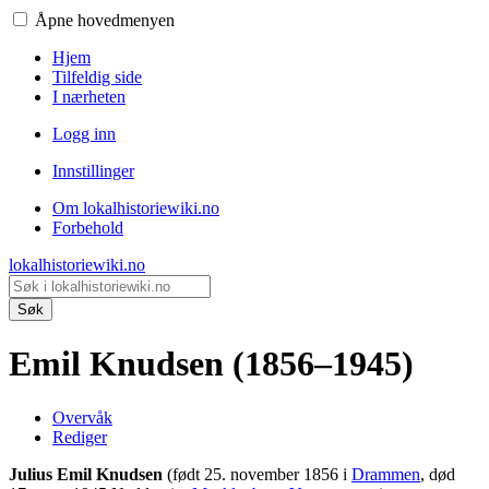
Åpne hovedmenyen
Hjem
Tilfeldig side
I nærheten
Logg inn
Innstillinger
Om lokalhistoriewiki.no
Forbehold
lokalhistoriewiki.no
Søk
Emil Knudsen (1856–1945)
Overvåk
Rediger
Julius Emil Knudsen
(født 25. november 1856 i
Drammen
, død