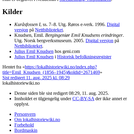
Kilder
Kuråsfossen I
, ss. 7–8. Utg. Røros e-verk. 1996.
Digital
versjon
på
Nettbiblioteket
.
Knudsen, Emil.
Bergingeniør Emil Knudsens erindringer
.
Utg. Norsk bergverksmuseum. 2005.
Digital versjon
på
Nettbiblioteket
.
Julius Emil Knudsen
hos geni.com
Julius Emil Knudsen
i
Historisk befolkningsregister
Hentet fra «
https://lokalhistoriewiki.no/index.php?
title=Emil_Knudsen_(1856–1945)&oldid=2671469
»
Sist redigert 11. aug. 2025 kl. 08:29
lokalhistoriewiki.no
Denne siden ble sist redigert 08:29, 11. aug. 2025.
Innholdet er tilgjengelig under
CC-BY-SA
der ikke annet er
opplyst.
Personvern
Om lokalhistoriewiki.no
Forbehold
Bordmaskin