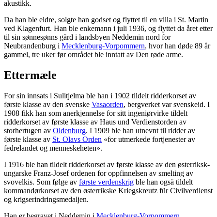
akustikk.
Da han ble eldre, solgte han godset og flyttet til en villa i St. Martin
ved Klagenfurt. Han ble enkemann i juli 1936, og flyttet da året etter
til sin sønnesønns gård i landsbyen Neddemin nord for
Neubrandenburg i
Mecklenburg-Vorpommern
, hvor han døde 89 år
gammel, tre uker før området ble inntatt av Den røde arme.
Ettermæle
For sin innsats i Sulitjelma ble han i 1902 tildelt ridderkorset av
første klasse av den svenske
Vasaorden
, bergverket var svenskeid. I
1908 fikk han som anerkjennelse for sitt ingeniørvirke tildelt
ridderkorset av første klasse av Haus und Verdienstorden av
storhertugen av
Oldenburg
. I 1909 ble han utnevnt til ridder av
første klasse av
St. Olavs Orden
«for utmerkede fortjenester av
fedrelandet og menneskeheten».
I 1916 ble han tildelt ridderkorset av første klasse av den østerriksk-
ungarske Franz-Josef ordenen for oppfinnelsen av smelting av
svovelkis. Som følge av
første verdenskrig
ble han også tildelt
kommandørkorset av den østerrikske Kriegskreutz für Civilverdienst
og krigserindringsmedaljen.
Han er begravet i Neddemin i
Mecklenburg-Vorpommern
.