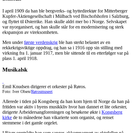
I april 1909 da han ble bergverks- og hyttedirektør for Mitterberger
Kupfer-Aktiengesellschaft i Mülbach ved Bischofshofen i Salzburg,
og flyttet til Østerrike. Han skulle aldri mer bo i Norge. Selvskapet
var nyorganisert, og han skulle står for en modernisering og sterk
ekspansjon av vireksomheten.
Men under
første verdenskrig
ble han sterkt belastet av en
rekkekrigsviktige oppdrag, og han sa i 1916 opp sin stilling med
virkning fra 1. januar 1917, men ble sittende til en etterfølger var på
plass 1. april 1918.
Musikalsk
Emil Knudsen dirigerer et orkester på Røros.
Foto: Iver Olsen/
Rørosmuseet
Allerede i tiden på Kongsberg da han kom hjem til Norge da han på
fritiden var aktiv i byens musikkliv hvor han dannet et lite orkester,
dirigerte Arbeidersangforeningen og besøkene økte i
Kongsberg
kirke
de to månedene han vikarierte som organist, og renset
stemmene i det gamle orgelet.
I Risør opptrådte han som sanger, akkompagnert av ektefellen på