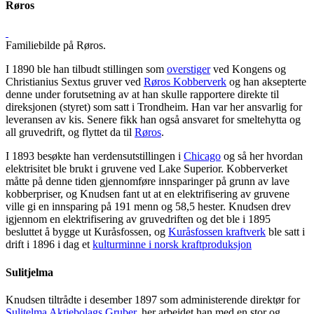
Røros
Familiebilde på Røros.
I 1890 ble han tilbudt stillingen som
overstiger
ved Kongens og
Christianius Sextus gruver ved
Røros Kobberverk
og han aksepterte
denne under forutsetning av at han skulle rapportere direkte til
direksjonen (styret) som satt i Trondheim. Han var her ansvarlig for
leveransen av kis. Senere fikk han også ansvaret for smeltehytta og
all gruvedrift, og flyttet da til
Røros
.
I 1893 besøkte han verdensutstillingen i
Chicago
og så her hvordan
elektrisitet ble brukt i gruvene ved Lake Superior. Kobberverket
måtte på denne tiden gjennomføre innsparinger på grunn av lave
kobberpriser, og Knudsen fant ut at en elektrifisering av gruvene
ville gi en innsparing på 191 menn og 58,5 hester. Knudsen drev
igjennom en elektrifisering av gruvedriften og det ble i 1895
besluttet å bygge ut Kuråsfossen, og
Kuråsfossen kraftverk
ble satt i
drift i 1896 i dag et
kulturminne i norsk kraftproduksjon
Sulitjelma
Knudsen tiltrådte i desember 1897 som administerende direktør for
Sulitelma Aktiebolags Gruber
. her arbeidet han med en stor og