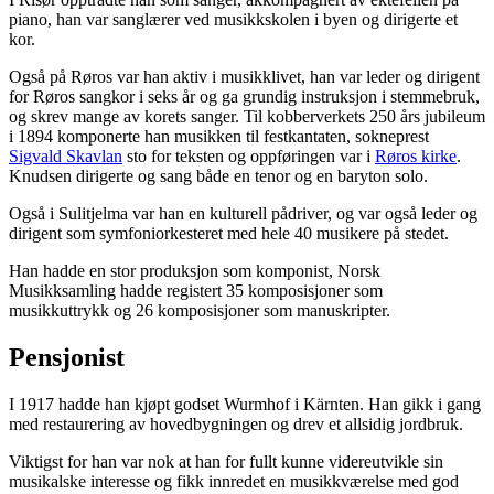
piano, han var sanglærer ved musikkskolen i byen og dirigerte et
kor.
Også på Røros var han aktiv i musikklivet, han var leder og dirigent
for Røros sangkor i seks år og ga grundig instruksjon i stemmebruk,
og skrev mange av korets sanger. Til kobberverkets 250 års jubileum
i 1894 komponerte han musikken til festkantaten, sokneprest
Sigvald Skavlan
sto for teksten og oppføringen var i
Røros kirke
.
Knudsen dirigerte og sang både en tenor og en baryton solo.
Også i Sulitjelma var han en kulturell pådriver, og var også leder og
dirigent som symfoniorkesteret med hele 40 musikere på stedet.
Han hadde en stor produksjon som komponist, Norsk
Musikksamling hadde registert 35 komposisjoner som
musikkuttrykk og 26 komposisjoner som manuskripter.
Pensjonist
I 1917 hadde han kjøpt godset Wurmhof i Kärnten. Han gikk i gang
med restaurering av hovedbygningen og drev et allsidig jordbruk.
Viktigst for han var nok at han for fullt kunne videreutvikle sin
musikalske interesse og fikk innredet en musikkværelse med god