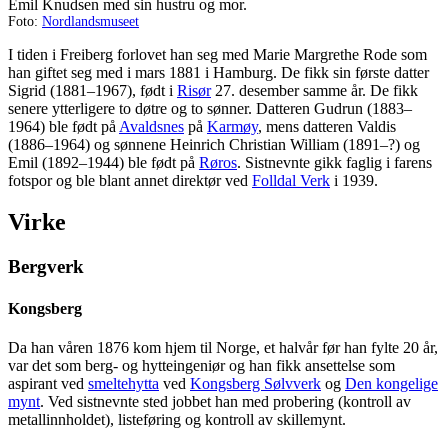
Emil Knudsen med sin hustru og mor.
Foto:
Nordlandsmuseet
I tiden i Freiberg forlovet han seg med Marie Margrethe Rode som
han giftet seg med i mars 1881 i Hamburg. De fikk sin første datter
Sigrid (1881–1967), født i
Risør
27. desember samme år. De fikk
senere ytterligere to døtre og to sønner. Datteren Gudrun (1883–
1964) ble født på
Avaldsnes
på
Karmøy
, mens datteren Valdis
(1886–1964) og sønnene Heinrich Christian William (1891–?) og
Emil (1892–1944) ble født på
Røros
. Sistnevnte gikk faglig i farens
fotspor og ble blant annet direktør ved
Folldal Verk
i 1939.
Virke
Bergverk
Kongsberg
Da han våren 1876 kom hjem til Norge, et halvår før han fylte 20 år,
var det som berg- og hytteingeniør og han fikk ansettelse som
aspirant ved
smeltehytta
ved
Kongsberg Sølvverk
og
Den kongelige
mynt
. Ved sistnevnte sted jobbet han med probering (kontroll av
metallinnholdet), listeføring og kontroll av skillemynt.