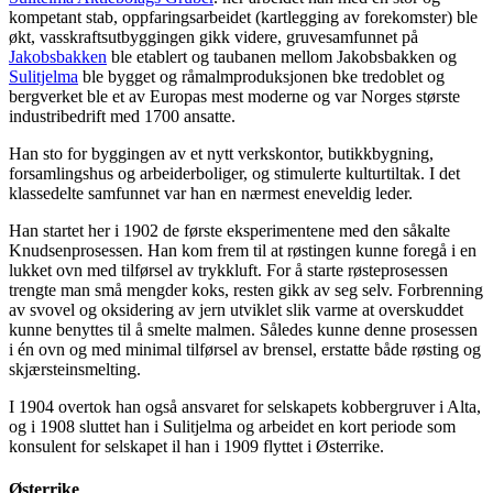
kompetant stab, oppfaringsarbeidet (kartlegging av forekomster) ble
økt, vasskraftsutbyggingen gikk videre, gruvesamfunnet på
Jakobsbakken
ble etablert og taubanen mellom Jakobsbakken og
Sulitjelma
ble bygget og råmalmproduksjonen bke tredoblet og
bergverket ble et av Europas mest moderne og var Norges største
industribedrift med 1700 ansatte.
Han sto for byggingen av et nytt verkskontor, butikkbygning,
forsamlingshus og arbeiderboliger, og stimulerte kulturtiltak. I det
klassedelte samfunnet var han en nærmest eneveldig leder.
Han startet her i 1902 de første eksperimentene med den såkalte
Knudsenprosessen. Han kom frem til at røstingen kunne foregå i en
lukket ovn med tilførsel av trykkluft. For å starte røsteprosessen
trengte man små mengder koks, resten gikk av seg selv. Forbrenning
av svovel og oksidering av jern utviklet slik varme at overskuddet
kunne benyttes til å smelte malmen. Således kunne denne prosessen
i én ovn og med minimal tilførsel av brensel, erstatte både røsting og
skjærsteinsmelting.
I 1904 overtok han også ansvaret for selskapets kobbergruver i Alta,
og i 1908 sluttet han i Sulitjelma og arbeidet en kort periode som
konsulent for selskapet il han i 1909 flyttet i Østerrike.
Østerrike