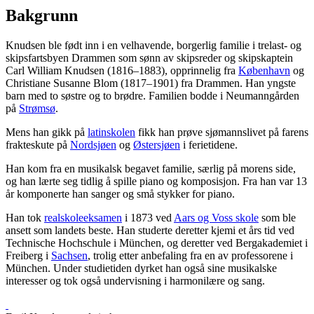
Bakgrunn
Knudsen ble født inn i en velhavende, borgerlig familie i trelast- og
skipsfartsbyen Drammen som sønn av skipsreder og skipskaptein
Carl William Knudsen (1816–1883), opprinnelig fra
København
og
Christiane Susanne Blom (1817–1901) fra Drammen. Han yngste
barn med to søstre og to brødre. Familien bodde i Neumanngården
på
Strømsø
.
Mens han gikk på
latinskolen
fikk han prøve sjømannslivet på farens
frakteskute på
Nordsjøen
og
Østersjøen
i ferietidene.
Han kom fra en musikalsk begavet familie, særlig på morens side,
og han lærte seg tidlig å spille piano og komposisjon. Fra han var 13
år komponerte han sanger og små stykker for piano.
Han tok
realskoleeksamen
i 1873 ved
Aars og Voss skole
som ble
ansett som landets beste. Han studerte deretter kjemi et års tid ved
Technische Hochschule i München, og deretter ved Bergakademiet i
Freiberg i
Sachsen
, trolig etter anbefaling fra en av professorene i
München. Under studietiden dyrket han også sine musikalske
interesser og tok også undervisning i harmonilære og sang.