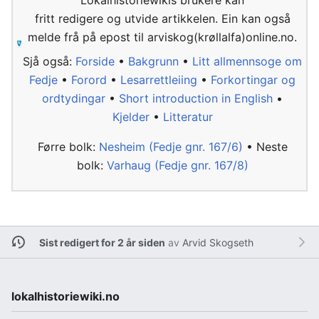
Lokalhistoriewikis brukere kan
fritt redigere og utvide artikkelen. Ein kan også
melde frå på epost til arviskog(krøllalfa)online.no.
Sjå også:
Forside
•
Bakgrunn
•
Litt allmennsoge om
Fedje
•
Forord
•
Lesarrettleiing
•
Forkortingar og
ordtydingar
•
Short introduction in English
•
Kjelder
•
Litteratur
Førre bolk:
Nesheim (Fedje gnr. 167/6)
• Neste
bolk:
Varhaug (Fedje gnr. 167/8)
Sist redigert for 2 år siden
av
Arvid Skogseth
lokalhistoriewiki.no