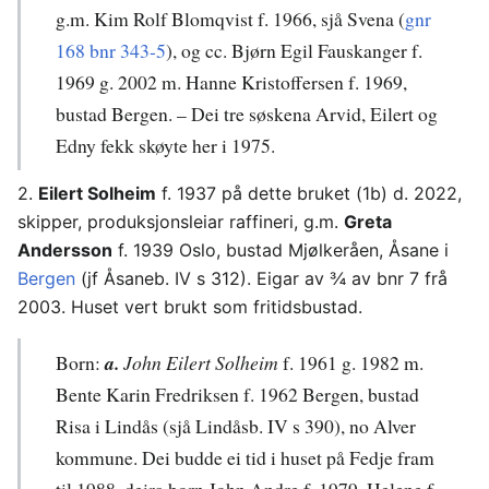
g.m. Kim Rolf Blomqvist f. 1966, sjå Svena (
gnr
168 bnr 343-5
), og cc. Bjørn Egil Fauskanger f.
1969 g. 2002 m. Hanne Kristoffersen f. 1969,
bustad Bergen. – Dei tre søskena Arvid, Eilert og
Edny fekk skøyte her i 1975.
2.
Eilert Solheim
f. 1937 på dette bruket (1b) d. 2022,
skipper, produksjonsleiar raffineri, g.m.
Greta
Andersson
f. 1939 Oslo, bustad Mjølkeråen, Åsane i
Bergen
(jf Åsaneb. IV s 312). Eigar av ¾ av bnr 7 frå
2003. Huset vert brukt som fritidsbustad.
Born:
a.
John Eilert Solheim
f. 1961 g. 1982 m.
Bente Karin Fredriksen f. 1962 Bergen, bustad
Risa i Lindås (sjå Lindåsb. IV s 390), no Alver
kommune. Dei budde ei tid i huset på Fedje fram
til 1988, deira born John Andre f. 1979, Helene f.