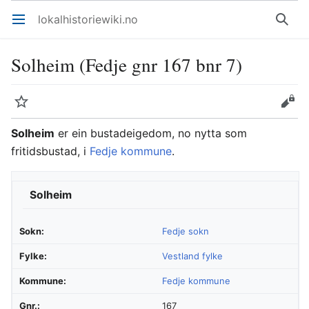
lokalhistoriewiki.no
Åpne hovedmenyen
Søk
Solheim (Fedje gnr 167 bnr 7)
Overvåk
Rediger
Solheim
er ein bustadeigedom, no nytta som
fritidsbustad, i
Fedje kommune
.
Solheim
Sokn:
Fedje sokn
Fylke:
Vestland fylke
Kommune:
Fedje kommune
Gnr.:
167