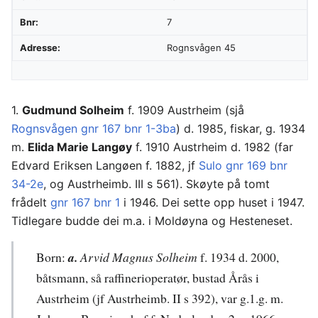
Bnr:
7
Adresse:
Rognsvågen 45
1.
Gudmund Solheim
f. 1909 Austrheim (sjå
Rognsvågen gnr 167 bnr 1-3ba
) d. 1985, fiskar, g. 1934
m.
Elida Marie Langøy
f. 1910 Austrheim d. 1982 (far
Edvard Eriksen Langøen f. 1882, jf
Sulo gnr 169 bnr
34-2e
, og Austrheimb. III s 561). Skøyte på tomt
frådelt
gnr 167 bnr 1
i 1946. Dei sette opp huset i 1947.
Tidlegare budde dei m.a. i Moldøyna og Hesteneset.
Born:
a.
Arvid Magnus Solheim
f. 1934 d. 2000,
båtsmann, så raffinerioperatør, bustad Årås i
Austrheim (jf Austrheimb. II s 392), var g.1.g. m.