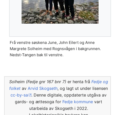
Frå venstre søskena June, John Eilert og Anne
Margrete Solheim med Rognsvågen i bakgrunnen.
Nedst-Tangen bak til venstre.
Solheim (Fedje gnr 167 bnr 7)
er henta frå
Fedje og
folket
av
Arvid Skogseth
, og lagt ut under lisensen
cc-by-sa
. Denne digitale, oppdaterte utgåva av
gards- og ættesoga for
Fedje kommune
vart
utarbeida av Skogseth i 2022.