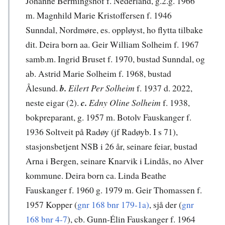
Johanne Bermingshof f. Nederland, g.2.g. 1966
m. Magnhild Marie Kristoffersen f. 1946
Sunndal, Nordmøre, es. oppløyst, ho flytta tilbake
dit. Deira born aa. Geir William Solheim f. 1967
samb.m. Ingrid Bruset f. 1970, bustad Sunndal, og
ab. Astrid Marie Solheim f. 1968, bustad
Ålesund.
b.
Eilert Per Solheim
f. 1937 d. 2022,
neste eigar (2).
c.
Edny Oline Solheim
f. 1938,
bokpreparant, g. 1957 m. Botolv Fauskanger f.
1936 Soltveit på Radøy (jf Radøyb. I s 71),
stasjonsbetjent NSB i 26 år, seinare feiar, bustad
Arna i Bergen, seinare Knarvik i Lindås, no Alver
kommune. Deira born ca. Linda Beathe
Fauskanger f. 1960 g. 1979 m. Geir Thomassen f.
1957 Kopper (
gnr 168 bnr 179-1a)
, sjå der (
gnr
168 bnr 4-7
), cb. Gunn-Élin Fauskanger f. 1964