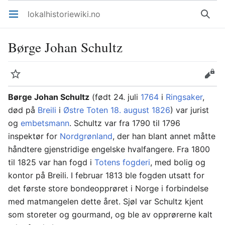
lokalhistoriewiki.no
Åpne hovedmenyen
Søk
Børge Johan Schultz
Overvåk
Rediger
Børge Johan Schultz
(født 24. juli
1764
i
Ringsaker
,
død på
Breili
i
Østre Toten
18. august
1826
) var jurist
og
embetsmann
. Schultz var fra 1790 til 1796
inspektør for
Nordgrønland
, der han blant annet måtte
håndtere gjenstridige engelske hvalfangere. Fra 1800
til 1825 var han fogd i
Totens fogderi
, med bolig og
kontor på Breili. I februar 1813 ble fogden utsatt for
det første store bondeopprøret i Norge i forbindelse
med matmangelen dette året. Sjøl var Schultz kjent
som storeter og gourmand, og ble av opprørerne kalt