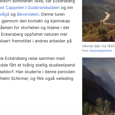
eldorf sommeren 1846, var Eckersberg
st Cappelen
i
Gudbrandsdalen
og inn
Vågå
og
Bøverdalen
. Denne turen
rg gjennom den kontakt og kjennskap
tåelsen for storheten og linjene i det
t Eckersberg oppfattet naturen mer
lisert fremstillet i andres arbeider på
«Norsk dal» fra 1850
Foto:
Nasjonalgalleriet
nne Eckersberg reise sammen med
de fått et toårig statlig studiestipend
sseldorf. Han studerte i denne perioden
helm Schirmer, og fikk også veileding