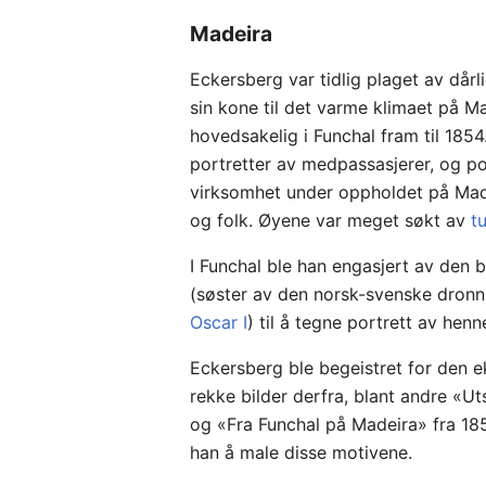
Madeira
Eckersberg var tidlig plaget av dår
sin kone til det varme klimaet på M
hovedsakelig i Funchal fram til 185
portretter av medpassasjerer, og po
virksomhet under oppholdet på Madeir
og folk. Øyene var meget søkt av
t
I Funchal ble han engasjert av den b
(søster av den norsk-svenske dron
Oscar I
) til å tegne portrett av he
Eckersberg ble begeistret for den 
rekke bilder derfra, blant andre «U
og «Fra Funchal på Madeira» fra 185
han å male disse motivene.