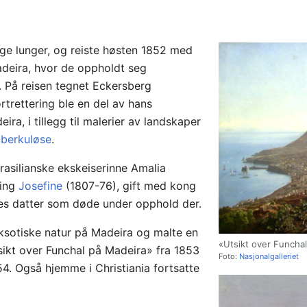
lige lunger, og reiste høsten 1852 med
adeira, hvor de oppholdt seg
4. På reisen tegnet Eckersberg
rtrettering ble en del av hans
a, i tillegg til malerier av landskaper
uberkuløse
.
rasilianske ekskeiserinne Amalia
ning
Josefine
(1807-76), gift med kong
nnes datter som døde under opphold der.
eksotiske natur på Madeira og malte en
«Utsikt over Funchal
tsikt over Funchal på Madeira» fra 1853
Foto:
Nasjonalgalleriet
4. Også hjemme i Christiania fortsatte