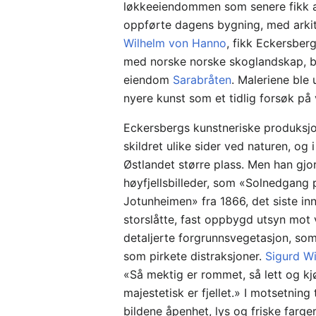
løkkeeiendommen som senere fikk
oppførte dagens bygning, med ark
Wilhelm von Hanno
, fikk Eckersber
med norske norske skoglandskap, b
eiendom
Sarabråten
. Maleriene ble 
nyere kunst som et tidlig forsøk p
Eckersbergs kunstneriske produksj
skildret ulike sider ved naturen, og
Østlandet større plass. Men han gjo
høyfjellsbilleder, som «Solnedgang p
Jotunheimen» fra 1866, det siste inn
storslåtte, fast oppbygd utsyn mot v
detaljerte forgrunnsvegetasjon, som
som pirkete distraksjoner.
Sigurd Wi
«Så mektig er rommet, så lett og kjøl
majestetisk er fjellet.» I motsetning
bildene åpenhet, lys og friske farge