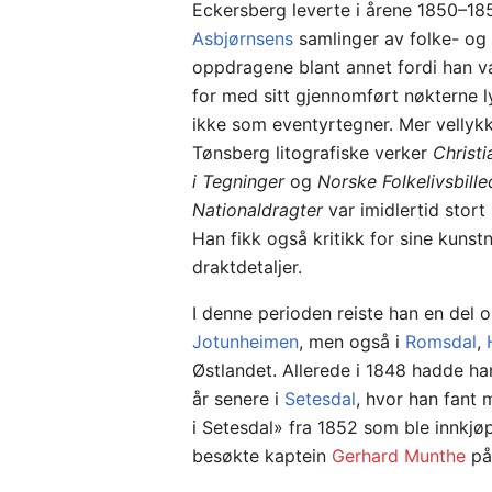
Eckersberg leverte i årene 1850–185
Asbjørnsens
samlinger av folke- og 
oppdragene blant annet fordi han va
for med sitt gjennomført nøkterne 
ikke som eventyrtegner. Mer vellykke
Tønsberg litografiske verker
Christ
i Tegninger
og
Norske Folkelivsbille
Nationaldragter
var imidlertid stort 
Han fikk også kritikk for sine kunst
draktdetaljer.
I denne perioden reiste han en del 
Jotunheimen
, men også i
Romsdal
,
Østlandet. Allerede i 1848 hadde ha
år senere i
Setesdal
, hvor han fant m
i Setesdal» fra 1852 som ble innkjø
besøkte kaptein
Gerhard Munthe
p