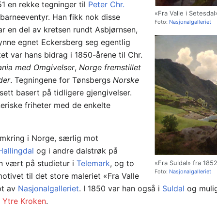
1 en rekke tegninger til
Peter Chr.
«Fra Valle i Setesdal
barneeventyr. Han fikk nok disse
Foto:
Nasjonalgalleriet
r en del av kretsen rundt Asbjørnsen,
lynne egnet Eckersberg seg egentlig
t var hans bidrag i 1850-årene til Chr.
iania med Omgivelser
,
Norge fremstillet
der
. Tegningene for Tønsbergs
Norske
sett basert på tidligere gjengivelser.
neriske friheter med de enkelte
omkring i Norge, særlig mot
Hallingdal
og i andre dalstrøk på
n vært på studietur i
Telemark
, og to
«Fra Suldal» fra 185
Foto:
Nasjonalgalleriet
otivet til det store maleriet «Fra Valle
pt av
Nasjonalgalleriet
. I 1850 var han også i
Suldal
og muli
å
Ytre Kroken
.