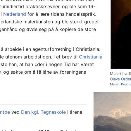
te imidlertid praktiske evner, og ble som 16-
 i
Nederland
for å lære tidens handelsspråk.
erlandske malerkunsten og ble sterkt grepet
genhånd og øvde seg på å kopiere de store
å arbeide i en agenturforretning i Christiania.
e utenom arbeidstiden. I et brev til
Christiania
te han, at han «der i nogen Tid har været
 og søkte om å få låne av foreningens
Maleri fra 
Olavs Orde
Maleri:
Knud B
intoe
ved
Den kgl. Tegneskole
i årene