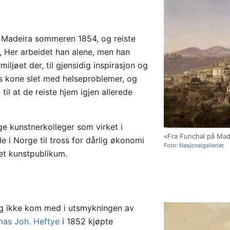
 Madeira sommeren 1854, og reiste
, Her arbeidet han alene, men han
iljøet der, til gjensidig inspirasjon og
 kone slet med helseproblemer, og
 til at de reiste hjem igjen allerede
e kunstnerkolleger som virket i
«Fra Funchal på Mad
e i Norge til tross for dårlig økonomi
Foto:
Nasjonalgalleriet
let kunstpublikum.
rg ikke kom med i utsmykningen av
as Joh. Heftye
i 1852 kjøpte