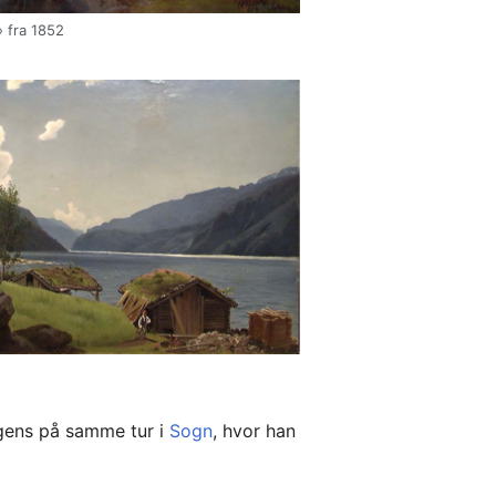
» fra 1852
2
gens på samme tur i
Sogn
, hvor han