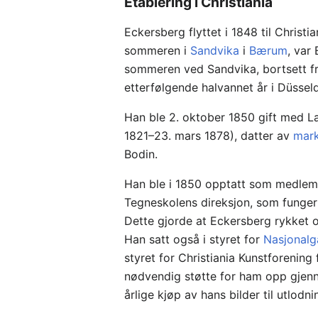
Etablering i Christiania
Eckersberg flyttet i 1848 til Christ
sommeren i
Sandvika
i
Bærum
, var
sommeren ved Sandvika, bortsett fr
etterfølgende halvannet år i Düsseld
Han ble 2. oktober 1850 gift med L
1821–23. mars 1878), datter av
mark
Bodin.
Han ble i 1850 opptatt som medlem
Tegneskolens direksjon, som funger
Dette gjorde at Eckersberg rykket 
Han satt også i styret for
Nasjonalga
styret for Christiania Kunstforening
nødvendig støtte for ham opp gjen
årlige kjøp av hans bilder til utlodni