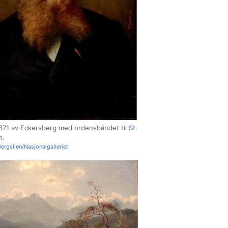
1871 av Eckersberg med ordensbåndet til
St.
n
.
ergslien
/
Nasjonalgalleriet