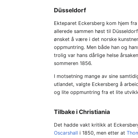
Düsseldorf
Ekteparet Eckersberg kom hjem fra
allerede sammen høst til Düsseldorf
ønsket å være i det norske kunstnerm
oppmuntring. Men både han og hans
trolig var hans dårlige helse årsaken
sommeren 1856.
I motsetning mange av sine samtidig
utlandet, valgte Eckersberg å arbeid
og lite oppmuntring fra et lite utvik
Tilbake i Christiania
Det hadde vakt kritikk at Eckersbe
Oscarshall
i 1850, men etter at
Thom