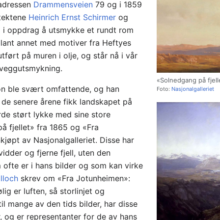
 adressen
Drammensveien
79 og i 1859
itektene
Heinrich Ernst Schirmer
og
g i oppdrag å utsmykke et rundt rom
lant annet med motiver fra Heftyes
utført på muren i olje, og står nå i vår
å veggutsmykning.
«Solnedgang på fjell
on ble svært omfattende, og han
Foto:
Nasjonalgalleriet
 i de senere årene fikk landskapet på
rde størt lykke med sine store
å fjellet» fra 1865 og «Fra
kjøpt av Nasjonalgalleriet. Disse har
idder og fjerne fjell, uten den
 ofte er i hans bilder og som kan virke
lloch
skrev om «Fra Jotunheimen»:
ig er luften, så storlinjet og
 til mange av den tids bilder, har disse
r, og er representanter for de av hans