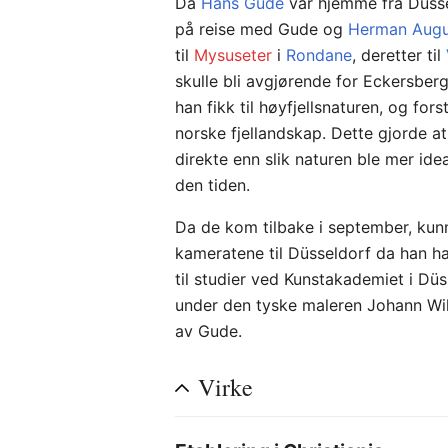
Da
Hans Gude
var hjemme fra Düss
på reise med Gude og
Herman Augu
til
Mysuseter
i
Rondane
, deretter til
skulle bli avgjørende for Eckersbe
han fikk til høyfjellsnaturen, og fors
norske fjellandskap. Dette gjorde a
direkte enn slik naturen ble mer idea
den tiden.
Da de kom tilbake i september, ku
kameratene til Düsseldorf da han had
til studier ved Kunstakademiet i Dü
under den tyske maleren Johann Wil
av Gude.
Virke