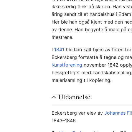
ikke særlig flink på skolen. Han vis
åring sendt til et handelshus i Edam
Her ble han også kjent med den ned
av denne. Han begynte å male på e
mestrene.
I
1841
ble han kalt hjem av faren for 
Eckersberg fortsatte å tegne og mal
Kunstforening
november 1842 opplys
beskjæftiget med Landskabsmaling»
malerisamling til kopiering.
Utdannelse
Eckersberg var elev av
Johannes Fl
1843–1846.