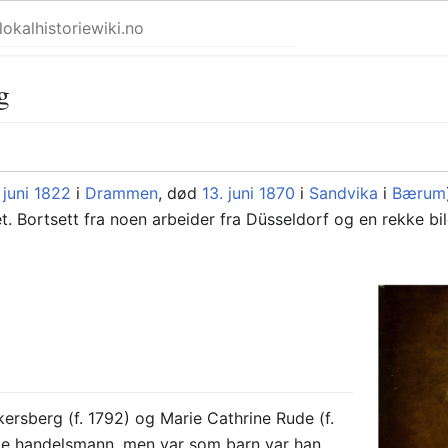
g
 juni
1822
i
Drammen
, død
13. juni
1870
i
Sandvika
i
Bærum
llet. Bortsett fra noen arbeider fra Düsseldorf og en rekke b
rsberg (f. 1792) og Marie Cathrine Rude (f.
n ble handelsmann, men var som barn var han