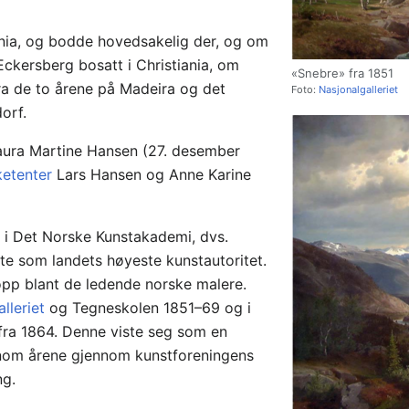
iania, og bodde hovedsakelig der, og om
 Eckersberg bosatt i Christiania, om
«Snebre» fra 1851
a de to årene på Madeira og det
Foto:
Nasjonalgalleriet
orf.
aura Martine Hansen (27. desember
etenter
Lars Hansen og Anne Karine
 i Det Norske Kunstakademi, dvs.
te som landets høyeste kunstautoritet.
opp blant de ledende norske malere.
lleriet
og Tegneskolen 1851–69 og i
 fra 1864. Denne viste seg som en
nom årene gjennom kunstforeningens
ng.