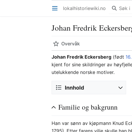
lokalhistoriewiki.no
Åpne hovedmenyen
Johan Fredrik Eckersber
Overvåk
Johan Fredrik Eckersberg
(født
16.
kjent for sine skildringer av høyfje
utelukkende norske motiver.
Innhold
Familie og bakgrunn
Han var sønn av kjøpmann Knud Ecke
1795). Etter farens vilje skulle ha