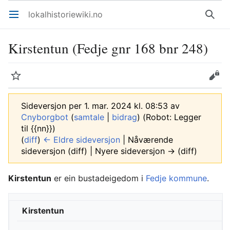
lokalhistoriewiki.no
Åpne hovedmenyen
Søk
Kirstentun (Fedje gnr 168 bnr 248)
Overvåk
Rediger
Sideversjon per 1. mar. 2024 kl. 08:53 av
Cnyborgbot
(
samtale
|
bidrag
)
(Robot: Legger
til {{nn}})
(
diff
)
← Eldre sideversjon
| Nåværende
sideversjon (diff) | Nyere sideversjon → (diff)
Kirstentun
er ein bustadeigedom i
Fedje kommune
.
Kirstentun