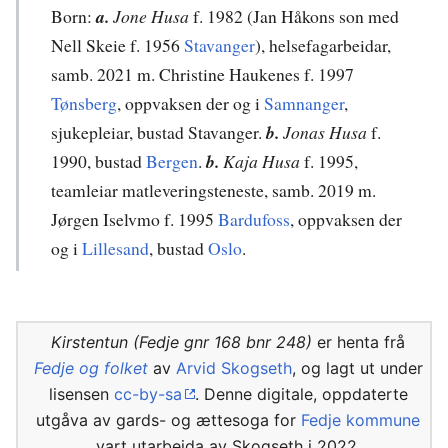
Born:
a.
Jone Husa
f. 1982 (Jan Håkons son med
Nell Skeie f. 1956
Stavanger
), helsefagarbeidar,
samb. 2021 m. Christine Haukenes f. 1997
Tønsberg
, oppvaksen der og i
Samnanger
,
sjukepleiar, bustad Stavanger.
b.
Jonas Husa
f.
1990, bustad
Bergen
.
b.
Kaja Husa
f. 1995,
teamleiar matleveringsteneste, samb. 2019 m.
Jørgen Iselvmo f. 1995
Bardufoss
, oppvaksen der
og i
Lillesand
, bustad
Oslo
.
Kirstentun (Fedje gnr 168 bnr 248)
er henta frå
Fedje og folket
av
Arvid Skogseth
, og lagt ut under
lisensen
cc-by-sa
. Denne digitale, oppdaterte
utgåva av gards- og ættesoga for
Fedje kommune
vart utarbeida av Skogseth i 2022.