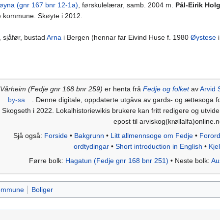
øyna (gnr 167 bnr 12-1a)
, førskulelærar, samb. 2004 m.
Pål-Eirik Hol
je kommune. Skøyte i 2012.
, sjåfør, bustad
Arna
i Bergen (hennar far Eivind Huse f. 1980
Øystese
Vårheim (Fedje gnr 168 bnr 259)
er henta frå
Fedje og folket
av
Arvid 
by-sa
. Denne digitale, oppdaterte utgåva av gards- og ættesoga f
Skogseth i 2022. Lokalhistoriewikis brukere kan fritt redigere og utvid
epost til arviskog(krøllalfa)online.n
Sjå også:
Forside
•
Bakgrunn
•
Litt allmennsoge om Fedje
•
Foror
ordtydingar
•
Short introduction in English
•
Kje
Førre bolk:
Hagatun (Fedje gnr 168 bnr 251)
• Neste bolk:
Au
kommune
Boliger