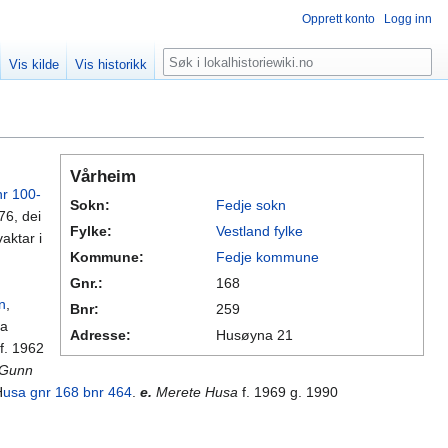
Opprett konto
Logg inn
Søk
Vis kilde
Vis historikk
Vårheim
nr 100-
Sokn:
Fedje sokn
76, dei
Fylke:
Vestland fylke
vaktar i
Kommune:
Fedje kommune
Gnr.:
168
n
,
Bnr:
259
da
Adresse:
Husøyna 21
f. 1962
 Gunn
H
usa gnr 168 bnr 464
.
e.
Merete Husa
f. 1969 g. 1990