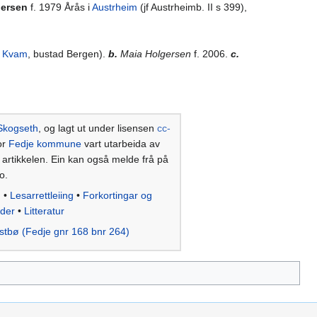
gersen
f. 1979 Årås i
Austrheim
(jf Austrheimb. II s 399),
i
Kvam
, bustad Bergen).
b.
Maia Holgersen
f. 2006.
c.
Skogseth
, og lagt ut under lisensen
cc-
or
Fedje kommune
vart utarbeida av
e artikkelen. Ein kan også melde frå på
o.
d
•
Lesarrettleiing
•
Forkortingar og
lder
•
Litteratur
stbø (Fedje gnr 168 bnr 264)