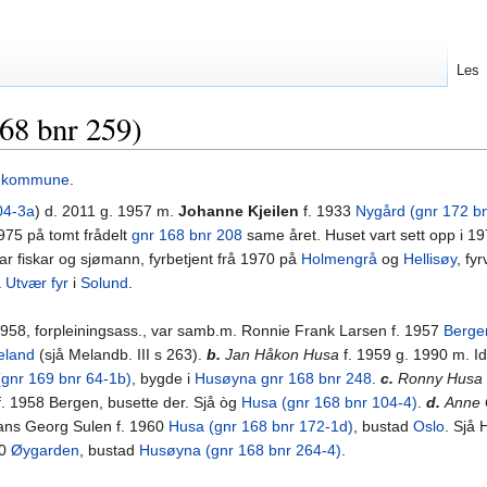
Les
68 bnr 259)
e kommune
.
04-3a
) d. 2011 g. 1957 m.
Johanne Kjeilen
f. 1933
Nygård (gnr 172 b
975 på tomt frådelt
gnr 168 bnr 208
same året. Huset vart sett opp i 19
r fiskar og sjømann, fyrbetjent frå 1970 på
Holmengrå
og
Hellisøy
, fyr
å
Utvær fyr
i
Solund
.
1958, forpleiningsass., var samb.m. Ronnie Frank Larsen f. 1957
Berge
eland
(sjå Melandb. III s 263).
b.
Jan Håkon Husa
f. 1959 g. 1990 m. I
(gnr 169 bnr 64-1b)
, bygde i
Husøyna gnr 168 bnr 248
.
c.
Ronny Husa
f. 1958 Bergen, busette der. Sjå òg
Husa (gnr 168 bnr 104-4)
.
d.
Anne
ans Georg Sulen f. 1960
Husa (gnr 168 bnr 172-1d)
, bustad
Oslo
. Sjå 
60
Øygarden
, bustad
Husøyna (gnr 168 bnr 264-4)
.