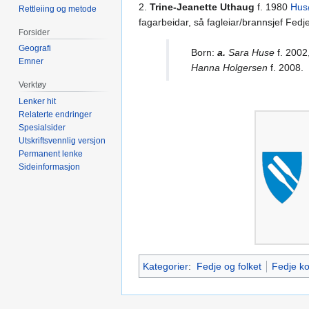
2.
Trine-Jeanette Uthaug
f. 1980
Hus
Rettleiing og metode
fagarbeidar, så fagleiar/brannsjef Fed
Forsider
Geografi
Born:
a.
Sara Huse
f. 2002
Emner
Hanna Holgersen
f. 2008.
Verktøy
Lenker hit
Relaterte endringer
Spesialsider
Utskriftsvennlig versjon
Permanent lenke
Sideinformasjon
Kategorier
:
Fedje og folket
Fedje 