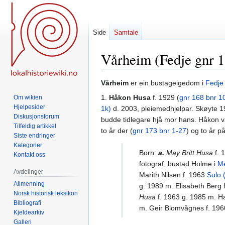
Side
Samtale
Vårheim (Fedje gnr 1
Hopp
Hopp
Vårheim
er ein bustageigedom i
Fedj
til
til
1.
Håkon Husa
f. 1929 (
gnr 168 bnr 1
Om wikien
navigering
søk
Hjelpesider
1k)
d. 2003, pleiemedhjelpar. Skøyte 1
Diskusjonsforum
budde tidlegare hjå mor hans. Håkon va
Tilfeldig artikkel
to år der (
gnr 173 bnr 1-27
) og to år p
Siste endringer
Kategorier
Born:
a.
May Britt Husa
f. 
Kontakt oss
fotograf, bustad Holme i
M
Avdelinger
Marith Nilsen f. 1963
Sulo 
Allmenning
g. 1989 m. Elisabeth Berg 
Norsk historisk leksikon
Husa
f. 1963 g. 1985 m. H
Bibliografi
m. Geir Blomvågnes f. 19
Kjeldearkiv
Galleri