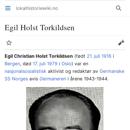
lokalhistoriewiki.no
Åpne hovedmenyen
Søk
Egil Holst Torkildsen
Overvåk
Rediger
Egil Christian Holst Torkildsen
(født
21. juli
1916
i
Bergen
, død
17. juli
1979
i
Oslo
) var en
nasjonalsosialistisk
aktivist og redaktør av
Germanske
SS Norges
avis
Germaneren
i årene 1943-1944.