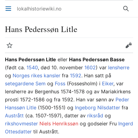
lokalhistoriewiki.no
Åpne hovedmenyen
Søk
Hans Pederssøn Litle
Overvåk
Rediger
Hans Pederssøn Litle
eller
Hans Pederssøn Basse
(født ca.
1540
, død 10. november
1602
) var
lensherre
og
Norges rikes kansler
fra
1592
. Han satt på
setegardene
Sem
og
Foss
(Fossesholm) i
Eiker
, var
lensherre av Bergenhus 1574-1578 og av Mariakirkens
prosti 1572-1586 og fra 1592. Han var sønn av
Peder
Hanssøn Litle
(1500-1551) og
Ingeborg Nilsdatter
fra
Austrått
(ca. 1507-1597), datter av
riksråd
og
rikshovmester
Niels Henrikssøn
og godseier Fru
Ingerd
Ottesdatter
til Austrått.