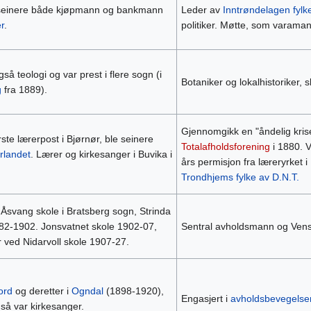
seinere både kjøpmann og bankmann
Leder av
Inntrøndelagen fylke
r
.
politiker. Møtte, som varamann
så teologi og var prest i flere sogn (i
Botaniker og lokalhistoriker, 
g
fra 1889).
Gjennomgikk en "åndelig krise
rste lærerpost i Bjørnør, ble seinere
Totalafholdsforening
i 1880. V
rlandet
. Lærer og kirkesanger i Buvika i
års permisjon fra læreryrket 
Trondhjems fylke av D.N.T.
Åsvang skole i Bratsberg sogn, Strinda
82-1902. Jonsvatnet skole 1902-07,
Sentral avholdsmann og Venstr
r ved Nidarvoll skole 1907-27.
ord
og deretter i
Ogndal
(1898-1920),
Engasjert i
avholdsbevegelse
så var kirkesanger.