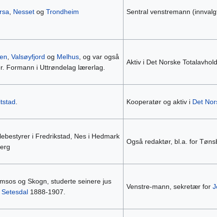
rsa
,
Nesset
og
Trondheim
Sentral venstremann (innvalg
en
,
Valsøyfjord
og
Melhus
, og var også
Aktiv i Det Norske Totalavho
r. Formann i Uttrøndelag lærerlag.
tstad
.
Kooperatør og aktiv i
Det Nor
lebestyrer i Fredrikstad, Nes i Hedmark
Også redaktør, bl.a. for Tøn
berg
msos og Skogn, studerte seinere jus
Venstre-mann, sekretær for
J
i
Setesdal
1888-1907.