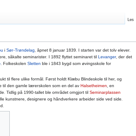
Les
bu
i
Sør-Trøndelag
, åpnet 8 januar 1839. I starten var det tolv elever.
, såkalte seminarister. I 1892 flyttet seminaret til
Levanger
, der det
e
. Folkeskolen
Sletten
ble i 1843 bygd som øvingsskole for
kt til flere ulike formål. Først holdt Klæbu Blindeskole til her, og
e til den gamle lærerskolen som en del av
Halsetheimen
, en
e. Tidlig på 1990-tallet ble området omgjort til
Seminarplassen
elle kunstnere, designere og håndverkere arbeider side ved side.
d.