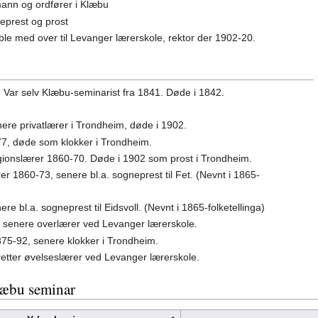
mann og ordfører i Klæbu
eprest og prost
le med over til Levanger lærerskole, rektor der 1902-20.
. Var selv Klæbu-seminarist fra 1841. Døde i 1842.
nere privatlærer i Trondheim, døde i 1902.
77, døde som klokker i Trondheim.
ligionslærer 1860-70. Døde i 1902 som prost i Trondheim.
rer 1860-73, senere bl.a. sogneprest til Fet. (Nevnt i 1865-
re bl.a. sogneprest til Eidsvoll. (Nevnt i 1865-folketellinga)
, senere overlærer ved Levanger lærerskole.
875-92, senere klokker i Trondheim.
retter øvelseslærer ved Levanger lærerskole.
læbu seminar