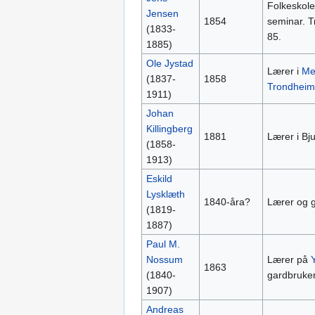
Folkeskole
Jensen
1854
seminar. T
(1833-
85.
1885)
Ole Jystad
Lærer i
Me
(1837-
1858
Trondheim
1911)
Johan
Killingberg
1881
Lærer i Bj
(1858-
1913)
Eskild
Lysklæth
1840-åra?
Lærer og g
(1819-
1887)
Paul M.
Nossum
Lærer på
1863
(1840-
gardbruker
1907)
Andreas