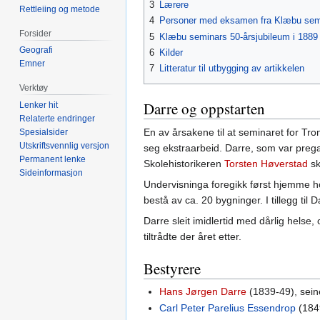
3
Lærere
Rettleiing og metode
4
Personer med eksamen fra Klæbu sem
Forsider
5
Klæbu seminars 50-årsjubileum i 1889
Geografi
6
Kilder
Emner
7
Litteratur til utbygging av artikkelen
Verktøy
Darre og oppstarten
Lenker hit
Relaterte endringer
En av årsakene til at seminaret for Tro
Spesialsider
Utskriftsvennlig versjon
seg ekstraarbeid. Darre, som var prega
Permanent lenke
Skolehistorikeren
Torsten Høverstad
sk
Sideinformasjon
Undervisninga foregikk først hjemme hos
bestå av ca. 20 bygninger. I tillegg til
Darre sleit imidlertid med dårlig helse
tiltrådte der året etter.
Bestyrere
Hans Jørgen Darre
(1839-49), seine
Carl Peter Parelius Essendrop
(1849