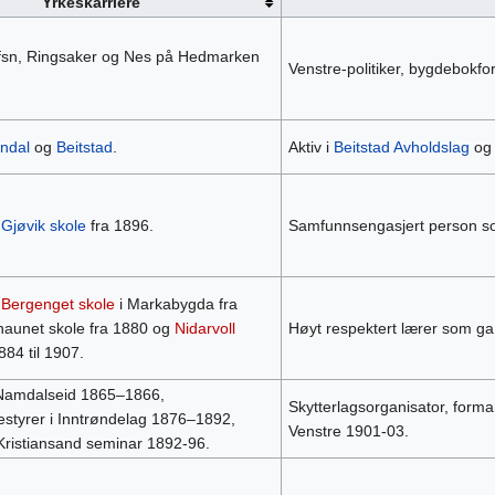
Yrkeskarriere
efsn, Ringsaker og Nes på Hedmarken
Venstre-politiker, bygdebokfo
ndal
og
Beitstad
.
Aktiv i
Beitstad Avholdslag
o
d
Gjøvik skole
fra 1896.
Samfunnsengasjert person som
d
Bergenget skole
i Markabygda fra
naunet skole fra 1880 og
Nidarvoll
Høyt respektert lærer som ga 
884 til 1907.
Namdalseid 1865–1866,
Skytterlagsorganisator, forma
styrer i Inntrøndelag 1876–1892,
Venstre 1901-03.
Kristiansand seminar 1892-96.