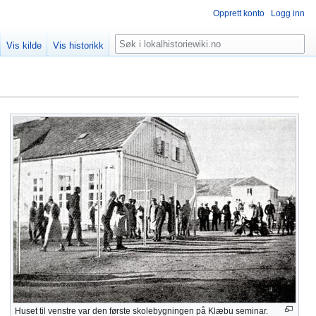
Opprett konto
Logg inn
Søk
Vis kilde
Vis historikk
Huset til venstre var den første skolebygningen på Klæbu seminar.