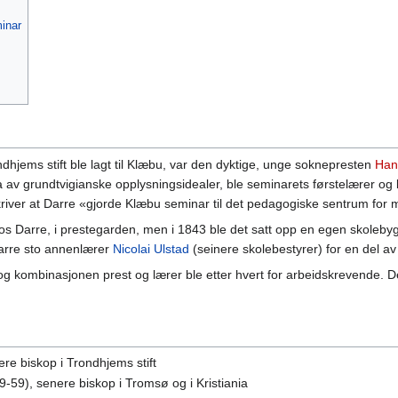
inar
ndhjems stift ble lagt til Klæbu, var den dyktige, unge soknepresten
Han
 av grundtvigianske opplysningsidealer, ble seminarets førstelærer og
river at Darre «gjorde Klæbu seminar til det pedagogiske sentrum for 
 Darre, i prestegarden, men i 1843 ble det satt opp en egen skolebygnin
 Darre sto annenlærer
Nicolai Ulstad
(seinere skolebestyrer) for en del av 
, og kombinasjonen prest og lærer ble etter hvert for arbeidskrevende. 
re biskop i Trondhjems stift
-59), senere biskop i Tromsø og i Kristiania