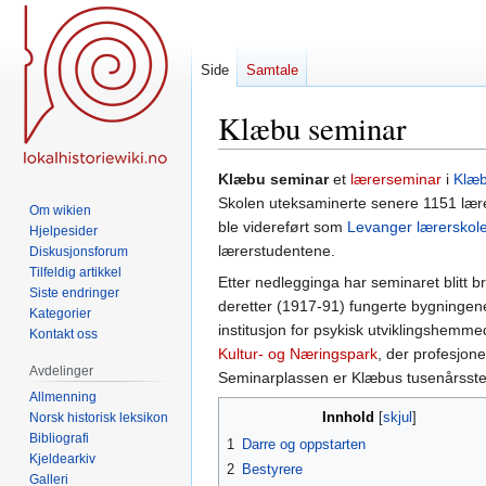
Side
Samtale
Klæbu seminar
Hopp
Hopp
Klæbu seminar
et
lærerseminar
i
Klæ
til
til
Skolen uteksaminerte senere 1151 lærere
Om wikien
navigering
søk
ble videreført som
Levanger lærerskol
Hjelpesider
lærerstudentene.
Diskusjonsforum
Tilfeldig artikkel
Etter nedlegginga har seminaret blitt bru
Siste endringer
deretter (1917-91) fungerte bygningen
Kategorier
institusjon for psykisk utviklingshemmed
Kontakt oss
Kultur- og Næringspark
, der profesjon
Avdelinger
Seminarplassen er Klæbus tusenårsste
Allmenning
Innhold
Norsk historisk leksikon
Bibliografi
1
Darre og oppstarten
Kjeldearkiv
2
Bestyrere
Galleri