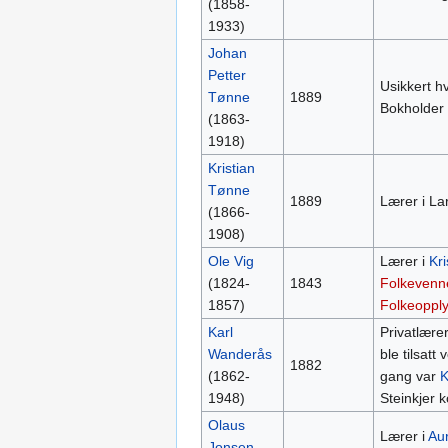
(1858-
1933)
Johan
Petter
Usikkert h
Tønne
1889
Bokholder
(1863-
1918)
Kristian
Tønne
1889
Lærer i Lar
(1866-
1908)
Ole Vig
Lærer i
Kr
(1824-
1843
Folkevenn
1857)
Folkeoppl
Karl
Privatlære
Wanderås
ble tilsatt
1882
(1862-
gang var
1948)
Steinkjer
Olaus
Lærer i
Au
Jonsen