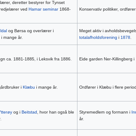
lærer, deretter bestyrer for Tynset
redjelærer ved
Hamar seminar
1868-
Konservativ politiker, ordfør
ldal
og Børsa og overlærer i
Meget aktiv i avholdsbevegels
i mange år.
totalafholdsforening
i
1878
.
ugn ca. 1881-1885, i Leksvik fra 1886.
Eide garden Ner-Killingberg 
årdbruker i
Klæbu
i mange år.
Ordfører i Klæbu i flere period
Ytterøy
og i
Beitstad
, hvor han også ble
Styremedlem og formann i
In
.
år.