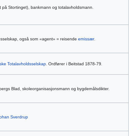
t på Stortinget), bankmann og totalavholdsmann.
ldsselskap, også som «agent» = reisende
emissær
.
ske Totalavholdsselskap
. Ordfører i Beitstad 1878-79.
sbergs Blad, skoleorganisasjonsmann og bygdemålsdikter.
ohan Sverdrup