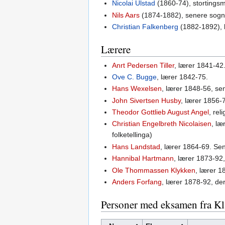
Nicolai Ulstad
(1860-74), stortings
Nils Aars
(1874-1882), senere sogn
Christian Falkenberg
(1882-1892), b
Lærere
Anrt Pedersen Tiller
, lærer 1841-42
Ove C. Bugge
, lærer 1842-75.
Hans Wexelsen
, lærer 1848-56, se
John Sivertsen Husby
, lærer 1856-
Theodor Gottlieb August Angel
, re
Christian Engelbreth Nicolaisen
, læ
folketellinga)
Hans Landstad
, lærer 1864-69. Sene
Hannibal Hartmann
, lærer 1873-92
Ole Thommassen Klykken
, lærer 1
Anders Forfang
, lærer 1878-92, de
Personer med eksamen fra K