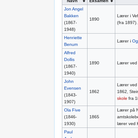
Navn
Eksamen
Jon Angel
Bakken
Lærer i V
1890
(1867-
(fra 1897).
1948)
Henriette
Lærer i
Og
Benum
Alfred
Dollis
1890
Lærer ve
(1867-
1940)
John
Lærer ve
Evensen
1862
1862, Stei
(1843-
skole
fra 1
1907)
Ola Five
Lærer på 
(1846-
1865
amtskolebe
1930)
lærer ved 
Paul