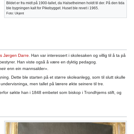
Bildet er fra midt på 1900-tallet, da Halsetheimen holdt til der. På den tida
ble bygningen kalt for Pikebygget. Huset ble revet i 1965.
Foto: Ukjent
s Jørgen Darre
. Han var interessert i skolesaken og villig til å ta på
 bestyrer. Han viste også å være en dyktig pedagog.
meir enn ein mannsalder».
g. Dette ble starten på et større skoleanlegg, som til slutt skulle
undervisninga, men tallet på lærere økte seinere til tre.
Derfor søkte han i 1848 embetet som biskop i Trondhjems stift, og