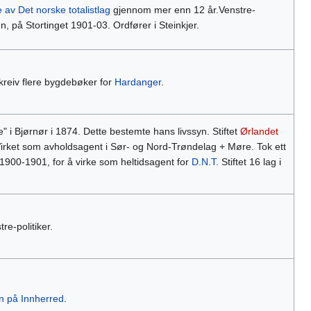
 av Det norske totalistlag
gjennom mer enn 12 år.Venstre-
, på Stortinget 1901-03. Ordfører i Steinkjer.
skreiv flere bygdebøker for
Hardanger
.
" i Bjørnør i 1874. Dette bestemte hans livssyn. Stiftet
Ørlandet
irket som avholdsagent i Sør- og Nord-Trøndelag + Møre. Tok ett
i 1900-1901, for å virke som heltidsagent for
D.N.T.
Stiftet 16 lag i
e-politiker.
n på Innherred
.