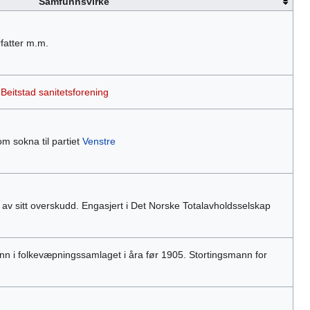
Samfunnsvirke
rfatter m.m.
g
Beitstad sanitetsforening
 sokna til partiet
Venstre
av sitt overskudd. Engasjert i Det Norske Totalavholdsselskap
nn i folkevæpningssamlaget i åra før 1905. Stortingsmann for