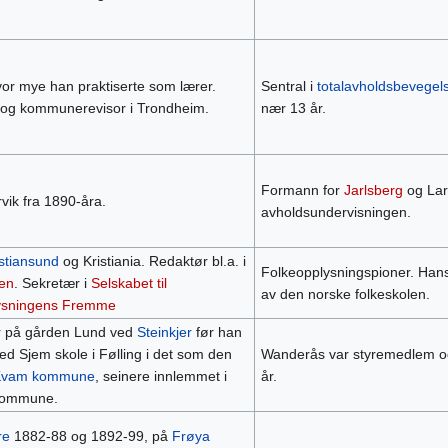
vor mye han praktiserte som lærer.
Sentral i
totalavholdsbevegel
 og kommunerevisor i Trondheim.
nær 13 år.
Formann for
Jarlsberg
og Lar
vik fra 1890-åra.
avholdsundervisningen.
istiansund
og Kristiania. Redaktør bl.a. i
Folkeopplysningspioner. Hans
en
. Sekretær i
Selskabet til
av den norske folkeskolen.
ysningens Fremme
r på gården Lund ved
Steinkjer
før han
 ved Sjem skole i Følling i det som den
Wanderås var styremedlem o
Kvam kommune
, seinere innlemmet i
år.
 kommune.
re
1882-88 og 1892-99, på
Frøya