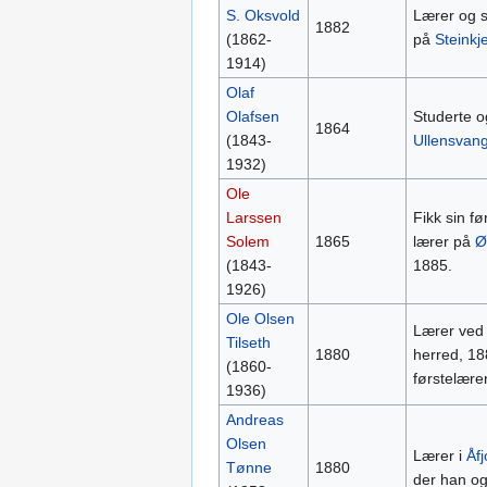
S. Oksvold
Lærer og 
1882
(1862-
på
Steinkje
1914)
Olaf
Olafsen
Studerte og
1864
(1843-
Ullensvan
1932)
Ole
Larssen
Fikk sin fø
Solem
1865
lærer på
Ø
(1843-
1885.
1926)
Ole Olsen
Lærer ved 
Tilseth
1880
herred, 18
(1860-
førstelære
1936)
Andreas
Olsen
Lærer i
Åfj
Tønne
1880
der han og