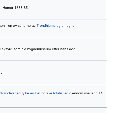
er i Hamar 1883-85.
en - en av stifterne av
Trondhjems og omegns
i Leksvik, som ble bygdemuseum etter hans død.
er.
ntrøndelagen fylke av Det norske totalistlag
gjennom mer enn 14