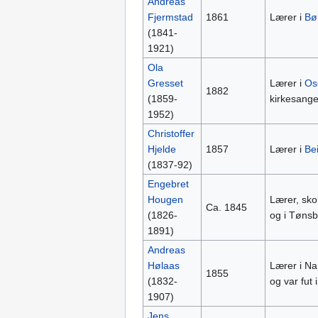
Andreas
Fjermstad
1861
Lærer i
Bø
(1841-
1921)
Ola
Gresset
Lærer i
Os
1882
(1859-
kirkesange
1952)
Christoffer
Hjelde
1857
Lærer i
Bei
(1837-92)
Engebret
Hougen
Lærer, sko
Ca. 1845
(1826-
og i Tøns
1891)
Andreas
Hølaas
Lærer i Na
1855
(1832-
og var fut 
1907)
Jens