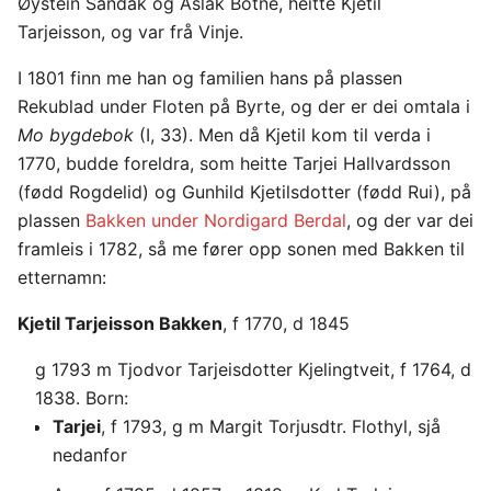
Øystein Sandåk og Aslak Botne, heitte Kjetil
Tarjeisson, og var frå Vinje.
I 1801 finn me han og familien hans på plassen
Rekublad under Floten på Byrte, og der er dei omtala i
Mo bygdebok
(I, 33). Men då Kjetil kom til verda i
1770, budde foreldra, som heitte Tarjei Hallvardsson
(fødd Rogdelid) og Gunhild Kjetilsdotter (fødd Rui), på
plassen
Bakken under Nordigard Berdal
, og der var dei
framleis i 1782, så me fører opp sonen med Bakken til
etternamn:
Kjetil Tarjeisson Bakken
, f 1770, d 1845
g 1793 m Tjodvor Tarjeisdotter Kjelingtveit, f 1764, d
1838. Born:
Tarjei
, f 1793, g m Margit Torjusdtr. Flothyl, sjå
nedanfor