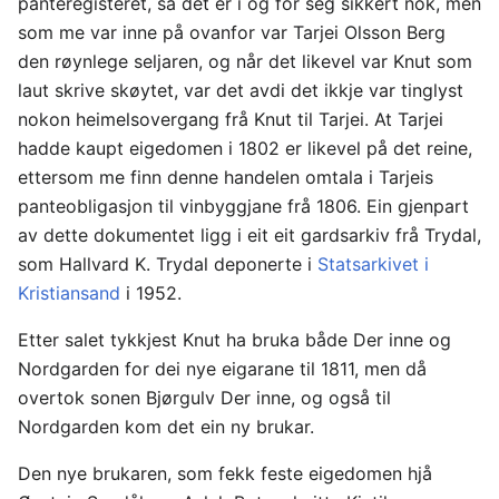
panteregisteret, så det er i og for seg sikkert nok, men
som me var inne på ovanfor var Tarjei Olsson Berg
den røynlege seljaren, og når det likevel var Knut som
laut skrive skøytet, var det avdi det ikkje var tinglyst
nokon heimelsovergang frå Knut til Tarjei. At Tarjei
hadde kaupt eigedomen i 1802 er likevel på det reine,
ettersom me finn denne handelen omtala i Tarjeis
panteobligasjon til vinbyggjane frå 1806. Ein gjenpart
av dette dokumentet ligg i eit eit gardsarkiv frå Trydal,
som Hallvard K. Trydal deponerte i
Statsarkivet i
Kristiansand
i 1952.
Etter salet tykkjest Knut ha bruka både Der inne og
Nordgarden for dei nye eigarane til 1811, men då
overtok sonen Bjørgulv Der inne, og også til
Nordgarden kom det ein ny brukar.
Den nye brukaren, som fekk feste eigedomen hjå