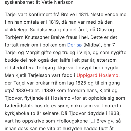
syskenbarnet åt Vetle Nerisson.
Tarjei vart konfirmert frå Breive i 1811. Neste vende me
finn han omtala er i 1819, då han var med på den
ulukkelege Suldalsreisa i jola det året, då Olav og
Torbjørn Knutssøner Breive fraus i hel. Dette er det
fortalt meir om i bolken om
Der sø
(Midbø), bnr 7.
Tarjei og Margit gifte seg truleg i Vinje, og som nygifte
budde dei nok også der, iallfall eit par år, ettersom
eldstedottera Torbjørg ikkje vart døypt her i bygda.
Men Kjetil Tarjeisson vart fødd i
Uppigard Hoslemo
,
der Tarjei var brukar frå om lag 1825 og til ein gong
utpå 1830-talet. I 1830 kom foreldra hans, Kjetil og
Tjodvor, flytjande åt Hoslemo «for at opholde sig som
føderådsfolk hos deres søn», noko som vart notert i
kyrkjeboka to år seinare. Då Tjodvor døydde i 1838,
vart ho oppskrive som «follougskone [..] Brevig», så
innan dess kan me vita at huslyden hadde flutt åt