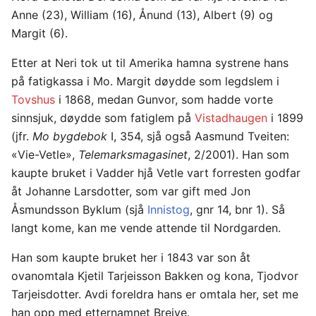
Anne (23), William (16), Ånund (13), Albert (9) og
Margit (6).
Etter at Neri tok ut til Amerika hamna systrene hans
på fatigkassa i Mo. Margit døydde som legdslem i
Tovshus
i 1868, medan Gunvor, som hadde vorte
sinnsjuk, døydde som fatiglem på
Vistadhaugen
i 1899
(jfr.
Mo bygdebok
I, 354, sjå også Aasmund Tveiten:
«Vie-Vetle»,
Telemarksmagasinet
, 2/2001). Han som
kaupte bruket i Vadder hjå Vetle vart forresten godfar
åt Johanne Larsdotter, som var gift med Jon
Åsmundsson Byklum (sjå
Innistog
, gnr 14, bnr 1). Så
langt kome, kan me vende attende til Nordgarden.
Han som kaupte bruket her i 1843 var son åt
ovanomtala Kjetil Tarjeisson Bakken og kona, Tjodvor
Tarjeisdotter. Avdi foreldra hans er omtala her, set me
han opp med etternamnet Breive.