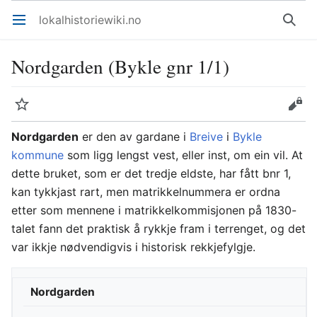
lokalhistoriewiki.no
Åpne hovedmenyen
Søk
Nordgarden (Bykle gnr 1/1)
Overvåk
Rediger
Nordgarden
er den av gardane i
Breive
i
Bykle
kommune
som ligg lengst vest, eller inst, om ein vil. At
dette bruket, som er det tredje eldste, har fått bnr 1,
kan tykkjast rart, men matrikkelnummera er ordna
etter som mennene i matrikkelkommisjonen på 1830-
talet fann det praktisk å rykkje fram i terrenget, og det
var ikkje nødvendigvis i historisk rekkjefylgje.
Nordgarden