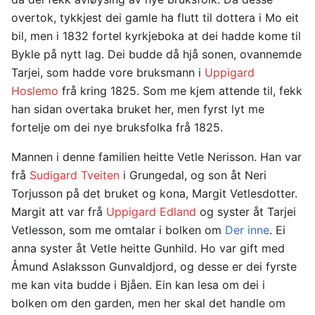
overtok, tykkjest dei gamle ha flutt til dottera i Mo eit
bil, men i 1832 fortel kyrkjeboka at dei hadde kome til
Bykle på nytt lag. Dei budde då hjå sonen, ovannemde
Tarjei, som hadde vore bruksmann i
Uppigard
Hoslemo
frå kring 1825. Som me kjem attende til, fekk
han sidan overtaka bruket her, men fyrst lyt me
fortelje om dei nye bruksfolka frå 1825.
Mannen i denne familien heitte Vetle Nerisson. Han var
frå
Sudigard Tveiten
i Grungedal, og son åt Neri
Torjusson på det bruket og kona, Margit Vetlesdotter.
Margit att var frå
Uppigard Edland
og syster åt Tarjei
Vetlesson, som me omtalar i bolken om
Der inne
. Ei
anna syster åt Vetle heitte Gunhild. Ho var gift med
Åmund Aslaksson Gunvaldjord, og desse er dei fyrste
me kan vita budde i Bjåen. Ein kan lesa om dei i
bolken om den garden, men her skal det handle om