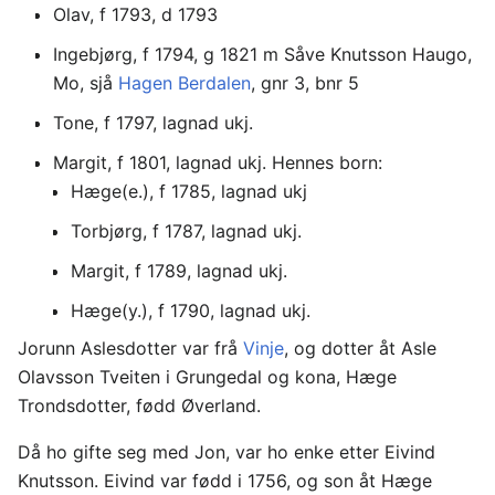
Olav, f 1793, d 1793
Ingebjørg, f 1794, g 1821 m Såve Knutsson Haugo,
Mo, sjå
Hagen
Berdalen
, gnr 3, bnr 5
Tone, f 1797, lagnad ukj.
Margit, f 1801, lagnad ukj. Hennes born:
Hæge(e.), f 1785, lagnad ukj
Torbjørg, f 1787, lagnad ukj.
Margit, f 1789, lagnad ukj.
Hæge(y.), f 1790, lagnad ukj.
Jorunn Aslesdotter var frå
Vinje
, og dotter åt Asle
Olavsson Tveiten i Grungedal og kona, Hæge
Trondsdotter, fødd Øverland.
Då ho gifte seg med Jon, var ho enke etter Eivind
Knutsson. Eivind var fødd i 1756, og son åt Hæge