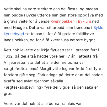
Vetle skal ha vore sterkare enn dei fleste, og medan
han budde i Bykle utførde han den store oppgåva med
å grava veite for å vende
Kvennbekken
i
Byklum
ned
med Haugen. Dette var eit arbeid som bøndene i
Bykle
kyrkjebygd
sette han til for å få greiare falltilhøve
langs bekken, og for å få kvernhusa nærare bygda.
Rett nok leverte dei ikkje flytjeattest til presten fyrr i
1832, då dei altså hadde vore her i 7 år. I attesta frå
Vinjepresten sto det at alle dei fire borna var
«ægtefødte», endå Margit vitterleg var fødd året fyre
foreldra gifte seg. Forklaringa på dette er at dei hadde
skaffa seg avlat gjennom såkalla
«ægteskabsbevilling» fyre dei vigde, så den saka er
grei.
Verre var det nok at alle borna framleis var