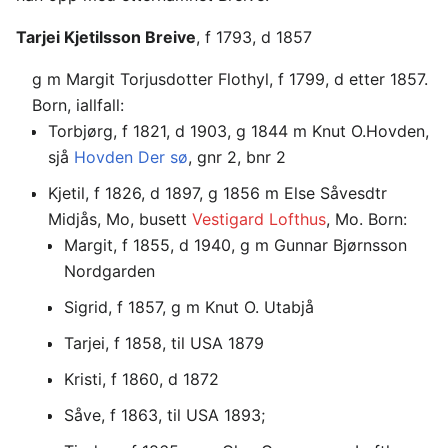
Tarjei Kjetilsson Breive
, f 1793, d 1857
g m Margit Torjusdotter Flothyl, f 1799, d etter 1857.
Born, iallfall:
Torbjørg, f 1821, d 1903, g 1844 m Knut O.Hovden,
sjå
Hovden Der sø
, gnr 2, bnr 2
Kjetil, f 1826, d 1897, g 1856 m Else Såvesdtr
Midjås, Mo, busett
Vestigard Lofthus
, Mo. Born:
Margit, f 1855, d 1940, g m Gunnar Bjørnsson
Nordgarden
Sigrid, f 1857, g m Knut O. Utabjå
Tarjei, f 1858, til USA 1879
Kristi, f 1860, d 1872
Såve, f 1863, til USA 1893;