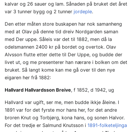
kalvar og 26 sauer og lam. Sånaden på bruket det året
var 3 tunner bygg og 2 tunner
jordeple
.
Den etter måten store buskapen har nok samanheng
med at Olav på denne tid dreiv Nordgarden saman
med Der uppe. Såleis var det til 1882, men då la
odelsmannen 2400 kr på bordet og overtok. Olav
Alvsson flutte etter dette til Der Uppe, og budde der
livet ut, og me presenterer han nærare i bolken om det
bruket. Så langt kome kan me gå over til den nye
eigaren her frå 1882:
Hallvard Hallvardsson Breive
, f 1852, d 1942, ug
Hallvard var ugift, ser me, men budde ikkje åleine. I
1891 var for det fyrste mor hans her, for det andre
broren Knut og Torbjørg, kona hans, og sonen Halvor.
For det tredje er Salmund Knutsson i
1891-folketeljinga