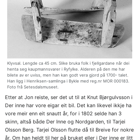
Klyvsal. Lengde ca 45 cm. Slike bruka folk i fjellgardane når dei
henta seg kaupmannsvarer i Ryfylke. Alderen på den me har
bilete av er uviss, men han kan godt vera gjord på 1700- talet.
Han ligg i Henriksen-samlinga i Bykle med reg.nr MOR 000183.
Foto frå Setesdalsmuseet.
Etter at Jon reiste, ser det ut til at Knut Bjørgulvsson i
Der inne har vore eigar eit bil. Det kan likevel ikkje ha
vore meir enn eit snautt år, for i 1802 selde han 3
skinn, altså både Der Inne og Nordgarden, til Tarjei
Olsson Berg. Tarjei Olsson flutte då til Breive for nokre
år. Om han heldt til her på bruket eller i Der inne er litt