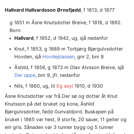
Hallvard Hallvardsson Ørnefjødd
, f 1813, d 1877
g 1851 m Åsne Knutsdotter Breive, f 1818, d 1892.
Born:
Hallvard
, f 1852, d 1942, ug, sjå nedanfor
Knut, f 1853, g 1889 m Torbjørg Bjørgulvsdotter
Hovden, sjå
Hovdeplassen
, gnr 2, bnr 8
Åshild, f 1856, g 1873 m Olav Alvsson Breive, sjå
Der uppe
, bnr 9, jfr. nedanfor
Nils, f 1860, ug, til
Eg asyl
1910, d 1930
Åsne Knutsdotter var frå Der sø og dotter åt Knut
Knutsson på det bruket og kona, Åshild
Bjørgulvsdotter, fødd Gunvaldjord. Buskapen på
bruket i 1865 var hest, 9 storfe, 20 sauer, 11 geiter og
ein gris. Sånaden var 3 tunner bygg og 5 tunner