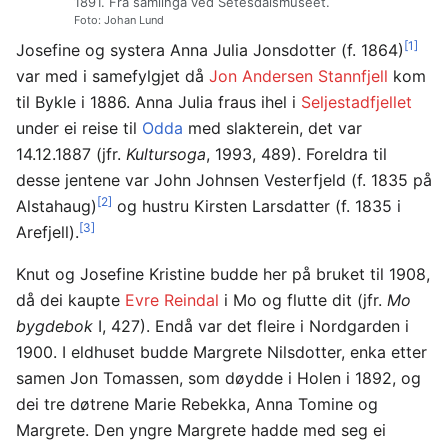
1891. Frå samlinga ved Setesdalsmuseet.
Foto: Johan Lund
[1]
Josefine og systera Anna Julia Jonsdotter (f. 1864)
var med i samefylgjet då
Jon Andersen Stannfjell
kom
til Bykle i 1886. Anna Julia fraus ihel i
Seljestadfjellet
under ei reise til
Odda
med slakterein, det var
14.12.1887 (jfr.
Kultursoga
, 1993, 489). Foreldra til
desse jentene var John Johnsen Vesterfjeld (f. 1835 på
[2]
Alstahaug)
og hustru Kirsten Larsdatter (f. 1835 i
[3]
Arefjell).
Knut og Josefine Kristine budde her på bruket til 1908,
då dei kaupte
Evre Reindal
i Mo og flutte dit (jfr.
Mo
bygdebok
I, 427). Endå var det fleire i Nordgarden i
1900. I eldhuset budde Margrete Nilsdotter, enka etter
samen Jon Tomassen, som døydde i Holen i 1892, og
dei tre døtrene Marie Rebekka, Anna Tomine og
Margrete. Den yngre Margrete hadde med seg ei