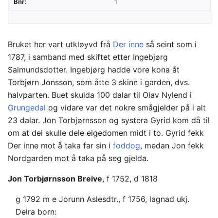
Bnr:
1
Bruket her vart utkløyvd frå
Der inne
så seint som i
1787, i samband med skiftet etter Ingebjørg
Salmundsdotter. Ingebjørg hadde vore kona åt
Torbjørn Jonsson, som åtte 3 skinn i garden, dvs.
halvparten. Buet skulda 100 dalar til Olav Nylend i
Grungedal
og vidare var det nokre smågjelder på i alt
23 dalar. Jon Torbjørnsson og systera Gyrid kom då til
om at dei skulle dele eigedomen midt i to. Gyrid fekk
Der inne mot å taka far sin i
foddog
, medan Jon fekk
Nordgarden mot å taka på seg gjelda.
Jon Torbjørnsson Breive
, f 1752, d 1818
g 1792 m e Jorunn Aslesdtr., f 1756, lagnad ukj.
Deira born: