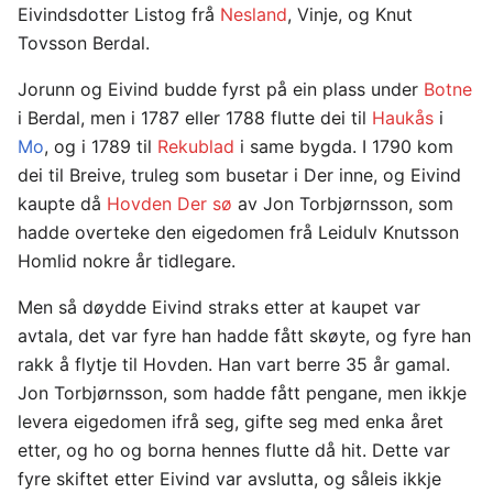
Eivindsdotter Listog frå
Nesland
, Vinje, og Knut
Tovsson Berdal.
Jorunn og Eivind budde fyrst på ein plass under
Botne
i Berdal, men i 1787 eller 1788 flutte dei til
Haukås
i
Mo
, og i 1789 til
Rekublad
i same bygda. I 1790 kom
dei til Breive, truleg som busetar i Der inne, og Eivind
kaupte då
Hovden Der sø
av Jon Torbjørnsson, som
hadde overteke den eigedomen frå Leidulv Knutsson
Homlid nokre år tidlegare.
Men så døydde Eivind straks etter at kaupet var
avtala, det var fyre han hadde fått skøyte, og fyre han
rakk å flytje til Hovden. Han vart berre 35 år gamal.
Jon Torbjørnsson, som hadde fått pengane, men ikkje
levera eigedomen ifrå seg, gifte seg med enka året
etter, og ho og borna hennes flutte då hit. Dette var
fyre skiftet etter Eivind var avslutta, og såleis ikkje