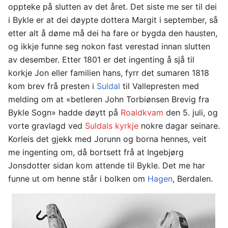
oppteke på slutten av det året. Det siste me ser til dei
i Bykle er at dei døypte dottera Margit i september, så
etter alt å døme må dei ha fare or bygda den hausten,
og ikkje funne seg nokon fast verestad innan slutten
av desember. Etter 1801 er det ingenting å sjå til
korkje Jon eller familien hans, fyrr det sumaren 1818
kom brev frå presten i
Suldal
til Vallepresten med
melding om at «betleren John Torbiønsen Brevig fra
Bykle Sogn» hadde døytt på
Roaldkvam
den 5. juli, og
vorte gravlagd ved
Suldals kyrkje
nokre dagar seinare.
Korleis det gjekk med Jorunn og borna hennes, veit
me ingenting om, då bortsett frå at Ingebjørg
Jonsdotter sidan kom attende til Bykle. Det me har
funne ut om henne står i bolken om
Hagen
, Berdalen.