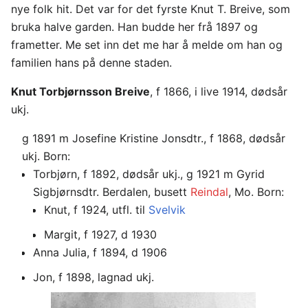
nye folk hit. Det var for det fyrste Knut T. Breive, som
bruka halve garden. Han budde her frå 1897 og
frametter. Me set inn det me har å melde om han og
familien hans på denne staden.
Knut Torbjørnsson Breive
, f 1866, i live 1914, dødsår
ukj.
g 1891 m Josefine Kristine Jonsdtr., f 1868, dødsår
ukj. Born:
Torbjørn, f 1892, dødsår ukj., g 1921 m Gyrid
Sigbjørnsdtr. Berdalen, busett
Reindal
, Mo. Born:
Knut, f 1924, utfl. til
Svelvik
Margit, f 1927, d 1930
Anna Julia, f 1894, d 1906
Jon, f 1898, lagnad ukj.