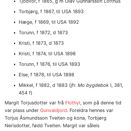
Tjodvor, f 1865, g m Olav Gunnarsson Lofthus
Torbjørg, f 1867, til USA 1893
Hæge, f 1869, til USA 1892
Torunn, f 1872, d 1873
Kristi, f 1873, d 1873
Kristi, f 1874, til USA 1898
Torunn, f 1876, til USA 1893
Else, f 1878, til USA 1898
Mikkel, f 1882, d 1883 (jfr.
Mo bygdebok
I, 381,
454 f)
Margit Torjusdotter var frå
Flothyl
, som på denne tid
var plass under
Gunvaldjord
. Foreldra hennes var
Torjus Åsmundsson Tveiten og kona, Torbjørg
Nerisdotter, fødd Tveiten. Margit var såleis