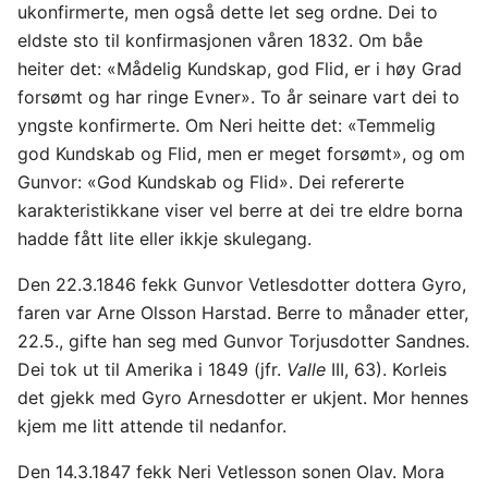
ukonfirmerte, men også dette let seg ordne. Dei to
eldste sto til konfirmasjonen våren 1832. Om båe
heiter det: «Mådelig Kundskap, god Flid, er i høy Grad
forsømt og har ringe Evner». To år seinare vart dei to
yngste konfirmerte. Om Neri heitte det: «Temmelig
god Kundskab og Flid, men er meget forsømt», og om
Gunvor: «God Kundskab og Flid». Dei refererte
karakteristikkane viser vel berre at dei tre eldre borna
hadde fått lite eller ikkje skulegang.
Den 22.3.1846 fekk Gunvor Vetlesdotter dottera Gyro,
faren var Arne Olsson Harstad. Berre to månader etter,
22.5., gifte han seg med Gunvor Torjusdotter Sandnes.
Dei tok ut til Amerika i 1849 (jfr.
Valle
III, 63). Korleis
det gjekk med Gyro Arnesdotter er ukjent. Mor hennes
kjem me litt attende til nedanfor.
Den 14.3.1847 fekk Neri Vetlesson sonen Olav. Mora