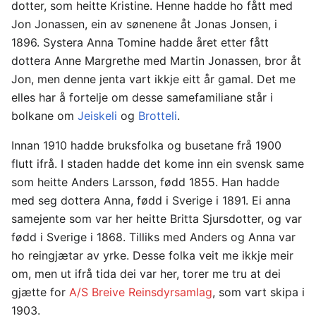
dotter, som heitte Kristine. Henne hadde ho fått med
Jon Jonassen, ein av sønenene åt Jonas Jonsen, i
1896. Systera Anna Tomine hadde året etter fått
dottera Anne Margrethe med Martin Jonassen, bror åt
Jon, men denne jenta vart ikkje eitt år gamal. Det me
elles har å fortelje om desse samefamiliane står i
bolkane om
Jeiskeli
og
Brotteli
.
Innan 1910 hadde bruksfolka og busetane frå 1900
flutt ifrå. I staden hadde det kome inn ein svensk same
som heitte Anders Larsson, fødd 1855. Han hadde
med seg dottera Anna, fødd i Sverige i 1891. Ei anna
samejente som var her heitte Britta Sjursdotter, og var
fødd i Sverige i 1868. Tilliks med Anders og Anna var
ho reingjætar av yrke. Desse folka veit me ikkje meir
om, men ut ifrå tida dei var her, torer me tru at dei
gjætte for
A/S Breive Reinsdyrsamlag
, som vart skipa i
1903.