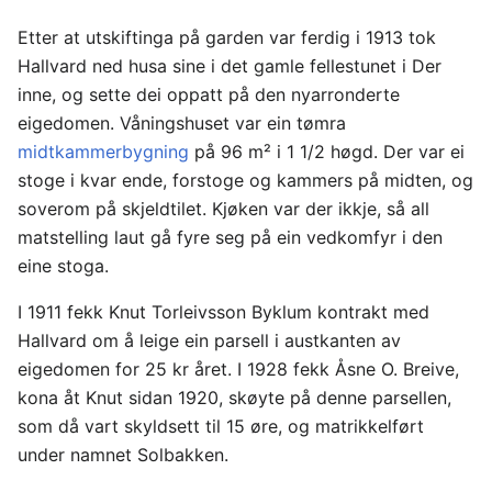
Etter at utskiftinga på garden var ferdig i 1913 tok
Hallvard ned husa sine i det gamle fellestunet i Der
inne, og sette dei oppatt på den nyarronderte
eigedomen. Våningshuset var ein tømra
midtkammerbygning
på 96 m² i 1 1/2 høgd. Der var ei
stoge i kvar ende, forstoge og kammers på midten, og
soverom på skjeldtilet. Kjøken var der ikkje, så all
matstelling laut gå fyre seg på ein vedkomfyr i den
eine stoga.
I 1911 fekk Knut Torleivsson Byklum kontrakt med
Hallvard om å leige ein parsell i austkanten av
eigedomen for 25 kr året. I 1928 fekk Åsne O. Breive,
kona åt Knut sidan 1920, skøyte på denne parsellen,
som då vart skyldsett til 15 øre, og matrikkelført
under namnet Solbakken.