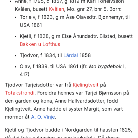
Anne, f 1795, d 1857, g 1819 m Karl Torleivsson
Kvålen, busett
Kvålen
, Mo. gnr 27, bnr 5. Born:
Torleiv, f 1823, g m Åse Olavsdtr. Bjønnemyr, til
USA 1861
Kjetil, f 1828, g m Else Ånundsdtr. Bilstad, busett
Bakken u Lofthus
Tjodvor, f 1834, til
Lårdal
1858
Olav, f 1839, til USA 1861 (jfr.
Mo bygdebok
I,
417)
Tjodvor Tarjeisdotter var frå
Kjelingtveit
på
Totakstrondi
. Foreldra hennes var Tarjei Bjørnsson på
den garden og kona, Anne Hallvardsdotter, fødd
Kjelingtveit. Anne hadde ei syster Margit, som vart
mormor åt
A. O. Vinje
.
Kjetil og Tjodvor budde i Nordgarden til hausten 1825,
då dei fekk avløysing av nye bruksfolk. Då desse