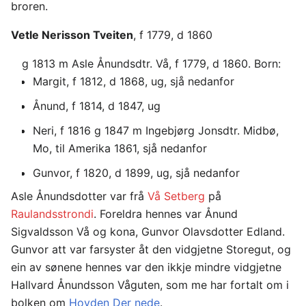
broren.
Vetle Nerisson Tveiten
, f 1779, d 1860
g 1813 m Asle Ånundsdtr. Vå, f 1779, d 1860. Born:
Margit, f 1812, d 1868, ug, sjå nedanfor
Ånund, f 1814, d 1847, ug
Neri, f 1816 g 1847 m Ingebjørg Jonsdtr. Midbø,
Mo, til Amerika 1861, sjå nedanfor
Gunvor, f 1820, d 1899, ug, sjå nedanfor
Asle Ånundsdotter var frå
Vå Setberg
på
Raulandsstrondi
. Foreldra hennes var Ånund
Sigvaldsson Vå og kona, Gunvor Olavsdotter Edland.
Gunvor att var farsyster åt den vidgjetne Storegut, og
ein av sønene hennes var den ikkje mindre vidgjetne
Hallvard Ånundsson Våguten, som me har fortalt om i
bolken om
Hovden Der nede
.