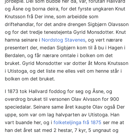
jordeple. Dei som budde her då, var, forutan Hallvard
og Åsne og borna deira, for det fyrste ungkaren Knut
Knutsson frå Der inne, som arbeidde som
driftehandlar, for det andre drengen Sigbjørn Olavsson
og for det tredje tenestejenta Gyrid Monsdotter. Knut
hamna seinare i
Nordstog Stavenes
, og vert nærare
presentert der, medan Sigbjørn kom til å bu i Hagen i
Berdalen, og får nærare omtale i bolken om det
bruket. Gyrid Monsdotter var dotter åt Mons Knutsson
i Utistoga, og det liste me elles veit om henne står i
bolken om det bruket.
I 1873 tok Hallvard foddog for seg og Åsne, og
overdrog bruket til versonen Olav Alvsson for 900
speciedalar. Seinare same året kaupte Olav også Der
uppe, som var om lag halvparten av Utistoga. Han
vart buande her, og i
folketeljinga frå 1875
ser me at
han det året sat med 2 hestar, 7 kyr, 5 ungnaut og