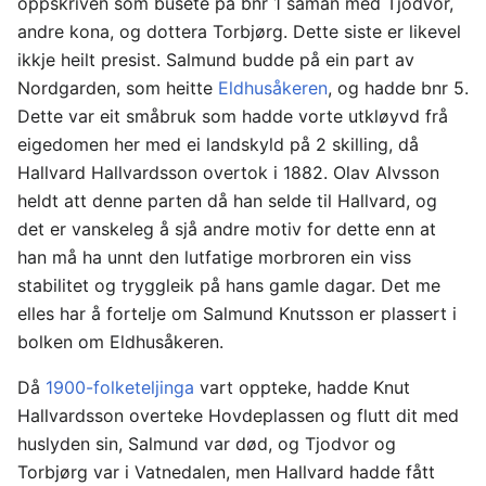
oppskriven som busete på bnr 1 saman med Tjodvor,
andre kona, og dottera Torbjørg. Dette siste er likevel
ikkje heilt presist. Salmund budde på ein part av
Nordgarden, som heitte
Eldhusåkeren
, og hadde bnr 5.
Dette var eit småbruk som hadde vorte utkløyvd frå
eigedomen her med ei landskyld på 2 skilling, då
Hallvard Hallvardsson overtok i 1882. Olav Alvsson
heldt att denne parten då han selde til Hallvard, og
det er vanskeleg å sjå andre motiv for dette enn at
han må ha unnt den lutfatige morbroren ein viss
stabilitet og tryggleik på hans gamle dagar. Det me
elles har å fortelje om Salmund Knutsson er plassert i
bolken om Eldhusåkeren.
Då
1900-folketeljinga
vart oppteke, hadde Knut
Hallvardsson overteke Hovdeplassen og flutt dit med
huslyden sin, Salmund var død, og Tjodvor og
Torbjørg var i Vatnedalen, men Hallvard hadde fått