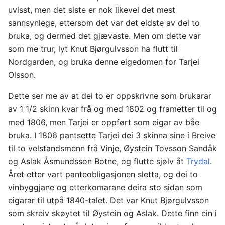
uvisst, men det siste er nok likevel det mest
sannsynlege, ettersom det var det eldste av dei to
bruka, og dermed det gjævaste. Men om dette var
som me trur, lyt Knut Bjørgulvsson ha flutt til
Nordgarden, og bruka denne eigedomen for Tarjei
Olsson.
Dette ser me av at dei to er oppskrivne som brukarar
av 1 1/2 skinn kvar frå og med 1802 og frametter til og
med 1806, men Tarjei er oppført som eigar av båe
bruka. I 1806 pantsette Tarjei dei 3 skinna sine i Breive
til to velstandsmenn frå Vinje, Øystein Tovsson Sandåk
og Aslak Åsmundsson Botne, og flutte sjølv åt
Trydal
.
Året etter vart panteobligasjonen sletta, og dei to
vinbyggjane og etterkomarane deira sto sidan som
eigarar til utpå 1840-talet. Det var Knut Bjørgulvsson
som skreiv skøytet til Øystein og Aslak. Dette finn ein i