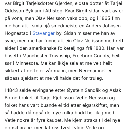
var Birgit Tarjeisdotter Gjerden, eldste dotter åt Tarjei
Oddsson Byklum i Attistog. Kvar Birgit sidan vart av er
på vona, men Olav Nerisson vaks opp, og i 1865 finn
me han att i smia hjå smedmeisteren Anders Johnsen
Hognestad i
Stavanger
by. Sidan misser me han av
syne, men me har funne att ein Olav Nerisson med rett
alder i den amerikanske folketeljinga frå 1880. Han var
busett i Manchester Township, Freeborn County, heilt
sør i Minnesota. Me kan ikkje seia at me veit heilt
sikkert at dette er vår mann, men Neri-namnet er
såpass sjeldant at me vil halde det for truleg.
I 1843 selde ervingane etter Øystein Sandåk og Aslak
Botne bruket til Tarjei Kjetilsson. Vetle Nerisson og
folket hans vart buande ei tid etter eigarskiftet, men
så hadde då også dei nye folka budd her ilag med
Vetle nokre år fyre kaupet. Me kjem straks til dei nye
oppsitjarane, men lat oss fyrst fylgje Vetle og