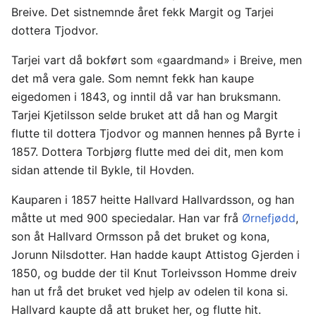
Breive. Det sistnemnde året fekk Margit og Tarjei
dottera Tjodvor.
Tarjei vart då bokført som «gaardmand» i Breive, men
det må vera gale. Som nemnt fekk han kaupe
eigedomen i 1843, og inntil då var han bruksmann.
Tarjei Kjetilsson selde bruket att då han og Margit
flutte til dottera Tjodvor og mannen hennes på Byrte i
1857. Dottera Torbjørg flutte med dei dit, men kom
sidan attende til Bykle, til Hovden.
Kauparen i 1857 heitte Hallvard Hallvardsson, og han
måtte ut med 900 speciedalar. Han var frå
Ørnefjødd
,
son åt Hallvard Ormsson på det bruket og kona,
Jorunn Nilsdotter. Han hadde kaupt Attistog Gjerden i
1850, og budde der til Knut Torleivsson Homme dreiv
han ut frå det bruket ved hjelp av odelen til kona si.
Hallvard kaupte då att bruket her, og flutte hit.