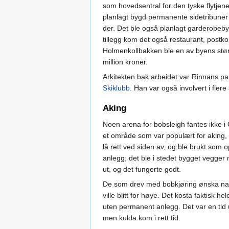
som hovedsentral for den tyske flytjen
planlagt bygd permanente sidetribuner v
der. Det ble også planlagt garderobeb
tillegg kom det også restaurant, postk
Holmenkollbakken ble en av byens stør
million kroner.
Arkitekten bak arbeidet var Rinnans p
Skiklubb
. Han var også involvert i fler
Aking
Noen arena for bobsleigh fantes ikke i
et område som var populært for aking,
lå rett ved siden av, og ble brukt som
anlegg; det ble i stedet bygget vegger m
ut, og det fungerte godt.
De som drev med bobkjøring ønska nat
ville blitt for høye. Det kosta faktisk h
uten permanent anlegg. Det var en tid u
men kulda kom i rett tid.