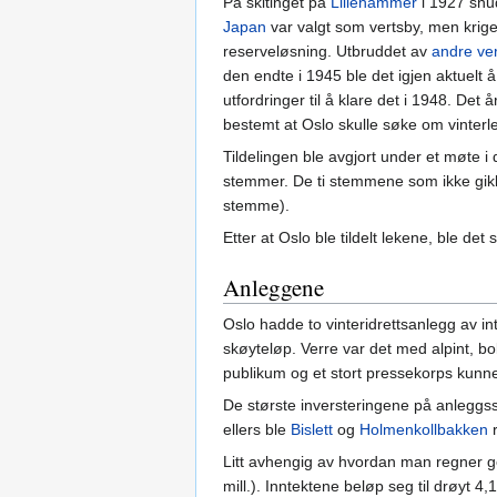
På skitinget på
Lillehammer
i 1927 snud
Japan
var valgt som vertsby, men kri
reserveløsning. Utbruddet av
andre ve
den endte i 1945 ble det igjen aktuelt å
utfordringer til å klare det i 1948. Det å
bestemt at Oslo skulle søke om vinter
Tildelingen ble avgjort under et møte i
stemmer. De ti stemmene som ikke gikk t
stemme).
Etter at Oslo ble tildelt lekene, ble d
Anleggene
Oslo hadde to vinteridrettsanlegg av int
skøyteløp. Verre var det med alpint, b
publikum og et stort pressekorps kunn
De største inversteringene på anleggs
ellers ble
Bislett
og
Holmenkollbakken
r
Litt avhengig av hvordan man regner ge
mill.). Inntektene beløp seg til drøyt 4,