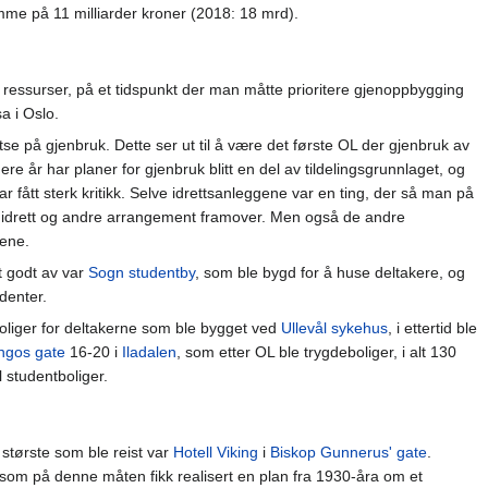
mme på 11 milliarder kroner (2018: 18 mrd).
 ressurser, på et tidspunkt der man måtte prioritere gjenoppbygging
a i Oslo.
e på gjenbruk. Dette ser ut til å være det første OL der gjenbruk av
nere år har planer for gjenbruk blitt en del av tildelingsgrunnlaget, og
r fått sterk kritikk. Selve idrettsanleggene var en ting, der så man på
 idrett og andre arrangement framover. Men også de andre
nene.
t godt av var
Sogn studentby
, som ble bygd for å huse deltakere, og
denter.
boliger for deltakerne som ble bygget ved
Ullevål sykehus
, i ettertid ble
ngos gate
16-20 i
Iladalen
, som etter OL ble trygdeboliger, i alt 130
l studentboliger.
 største som ble reist var
Hotell Viking
i
Biskop Gunnerus' gate
.
om på denne måten fikk realisert en plan fra 1930-åra om et