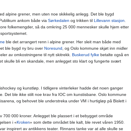
 alpine grener, men uten noe skikkelig anlegg. Det ble bygd
. Publikum ankom både via
Sørkedalen
og trikken til
Lillevann stasjon
.
store folkemengder, så da omkring 25 000 mennesker skulle hjem etter
nsportsystemet.
une
ble det arrangert renn i alpine grener. Her sleit man både med
Det ble bygd ny bru over
Noresund
, og Oslo kommune skjøt inn midler
deler av omkostningene til nytt skitrekk.
Buskerud fylke
betalte også en
et skulle bli en skandale, men anlegget sto klart og fungerte svært
shockey og kunstløp. I tidligere vinterleker hadde det noen ganger
e. Det ble ikke stilt noe krav fra IOC om kunstisbane. Oslo kommune
sarena, og behovet ble understreka under VM i hurtigløp på Bislett i
 av 700 000 kroner. Anlegget ble plassert i et bebygget område
elsen i «
Kroken
» som dette området ble kalt, ble revet våren 1950.
 inspirert av antikkens teater. Rinnans tanke var at alle skulle se