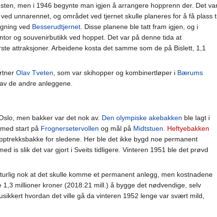
esten, men i 1946 begynte man igjen å arrangere hopprenn der. Det var
ed unnarennet, og området ved tjernet skulle planeres for å få plass til
ygning ved
Besserudtjernet
. Disse planene ble tatt fram igjen, og i
ontor og souvenirbutikk ved hoppet. Det var på denne tida at
ste attraksjoner. Arbeidene kosta det samme som de på Bislett, 1,1
artner
Olav Tveten
, som var skihopper og kombinertløper i
Bærums
e av de andre anleggene.
 Oslo, men bakker var det nok av.
Den olympiske akebakken
ble lagt i
 med start på
Frognersetervollen
og mål på
Midtstuen
.
Heftyebakken
 opptrekksbakke for sledene. Her ble det ikke bygd noe permanent
ed is slik det var gjort i Sveits tidligere. Vinteren 1951 ble det prøvd
urlig nok at det skulle komme et permanent anlegg, men kostnadene
ele 1,3 millioner kroner (2018:21 mill.) å bygge det nødvendige, selv
sikkert hvordan det ville gå da vinteren 1952 lenge var svært mild,