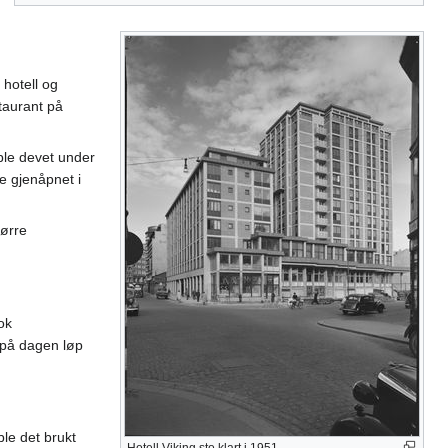
 hotell og
taurant på
 ble devet under
e gjenåpnet i
tørre
ok
 på dagen løp
le det brukt