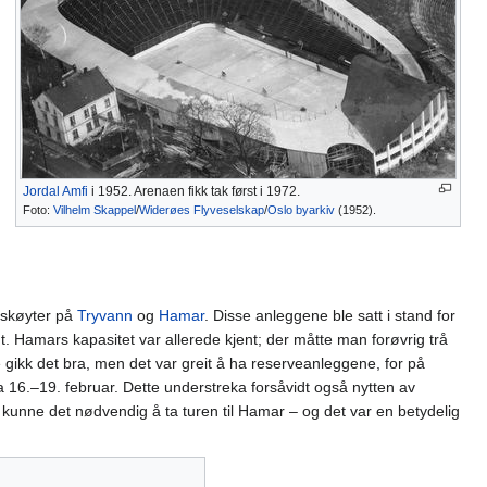
Jordal Amfi
i 1952. Arenaen fikk tak først i 1972.
Foto:
Vilhelm Skappel
/
Widerøes Flyveselskap
/
Oslo byarkiv
(1952).
skøyter på
Tryvann
og
Hamar
. Disse anleggene ble satt i stand for
 Hamars kapasitet var allerede kjent; der måtte man forøvrig trå
gikk det bra, men det var greit å ha reserveanleggene, for på
na 16.–19. februar. Dette understreka forsåvidt også nytten av
kunne det nødvendig å ta turen til Hamar – og det var en betydelig