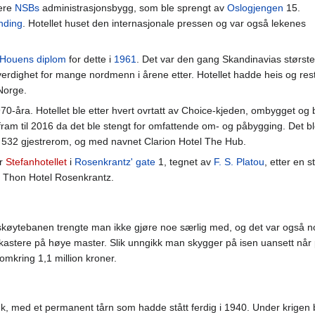
gere
NSBs
administrasjonsbygg, som ble sprengt av
Oslogjengen
15.
nding
. Hotellet huset den internasjonale pressen og var også lekenes
Houens diplom
for dette i
1961
. Det var den gang Skandinavias største
erdighet for mange nordmenn i årene etter. Hotellet hadde heis og res
 Norge.
70-åra. Hotellet ble etter hvert ovrtatt av Choice-kjeden, ombygget og
fram til 2016 da det ble stengt for omfattende om- og påbygging. Det bl
 532 gjestrerom, og med navnet Clarion Hotel The Hub.
ar
Stefanhotellet
i
Rosenkrantz' gate
1, tegnet av
F. S. Platou
, etter en s
 Thon Hotel Rosenkrantz.
e skøytebanen trengte man ikke gjøre noe særlig med, og det var også n
yskastere på høye master. Slik unngikk man skygger på isen uansett når
 omkring 1,1 million kroner.
uk, med et permanent tårn som hadde stått ferdig i 1940. Under krigen b