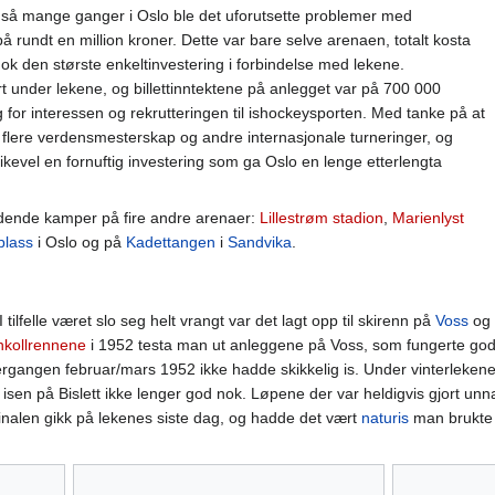
 så mange ganger i Oslo ble det uforutsette problemer med
 rundt en million kroner. Dette var bare selve arenaen, totalt kosta
nok den største enkeltinvestering i forbindelse med lekene.
 under lekene, og billettinntektene på anlegget var på 700 000
 for interessen og rekrutteringen til ishockeysporten. Med tanke på at
t til flere verdensmesterskap og andre internasjonale turneringer, og
ikevel en fornuftig investering som ga Oslo en lenge etterlengta
nledende kamper på fire andre arenaer:
Lillestrøm stadion
,
Marienlyst
plass
i Oslo og på
Kadettangen
i
Sandvika
.
lfelle været slo seg helt vrangt var det lagt opp til skirenn på
Voss
og 
kollrennene
i 1952 testa man ut anleggene på Voss, som fungerte godt.
gangen februar/mars 1952 ikke hadde skikkelig is. Under vinterlekene 
r isen på Bislett ikke lenger god nok. Løpene der var heldigvis gjort un
inalen gikk på lekenes siste dag, og hadde det vært
naturis
man brukte 