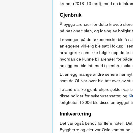
kroner (2018: 13 mrd), med en totalra
Gjenbruk
Å bygge arenaer for dette krevde store
på nasjonalt plan, og løsing av boligkris
Løsningen på det økonomiske ble å sats
anleggene virkelig ble satt i fokus; i se
arrangører som ikke følger opp dette ha
hvordan de kunne bli arenaer for både
anleggene ble tatt med i gjenbrukspla
Et anlegg mange andre senere har nyt
som da OL var over ble tatt over av stu
To andre slike gjenbrukprosjekter var 
disse boliger for sykehusansatte; og
Ki
leiligheter. I 2006 ble disse ombygget ti
Innkvartering
Det var også behov for flere hotell. Det
Byggherre og eier var Oslo kommune, s