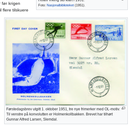
Hotell Viking sto klart i 1951.
 før krigen
Foto:
Nasjonalbiblioteket
(1951).
 flere tilskuere
Førstedagsbrev utgitt 1. oktober 1951, tre nye frimerker med OL-motiv.
Til venstre på konvolutten er Holmenkollbakken. Brevet har tilhørt
Gunnar Alfred Larsen, Slemdal.