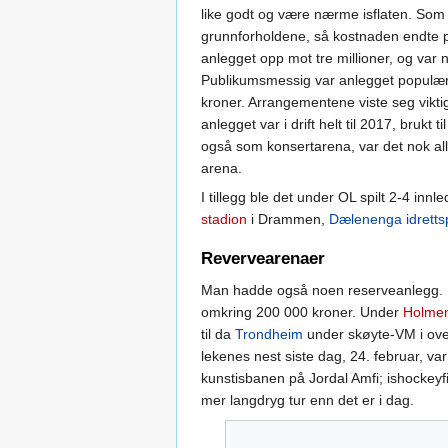
like godt og være nærme isflaten. Som
grunnforholdene, så kostnaden endte på
anlegget opp mot tre millioner, og var 
Publikumsmessig var anlegget populært
kroner. Arrangementene viste seg viktig
anlegget var i drift helt til 2017, bruk
også som konsertarena, var det nok all
arena.
I tillegg ble det under OL spilt 2-4 in
stadion
i Drammen,
Dælenenga idretts
Revervearenaer
Man hadde også noen reserveanlegg. I ti
omkring 200 000 kroner. Under
Holmen
til da
Trondheim
under skøyte-VM i over
lekenes nest siste dag, 24. februar, va
kunstisbanen på Jordal Amfi; ishockeyf
mer langdryg tur enn det er i dag.