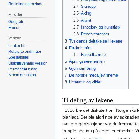
Rettleiing og metode
2.4
Skihopp
2.5
Aking
Forsider
2.6
Alpint
Geografi
2.7
Ishockey og kunstløp
Emner
2.8
Revervearenaer
Verktøy
3
Tysklands deltakelse i lekene
Lenker hit
4
Fakkelstafett
Relaterte endringer
4.1
Fakkelbærere
Spesialsider
5
Åpningsseremonien
Utskriftsvennlig versjon
6
Gjennomføring
Permanent lenke
7
De norske medaljevinnerne
Sideinformasjon
8
Litteratur og kilder
Tildeling av lekene
I 1918 ble det diskutert om Norge skul
planlagt. Det ble aldri noe av søknaden
søsterorganisasjoner var de fremste for
trengte seg inn på deres enemerker. Vi