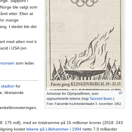
Norge. Sapporo i
. Norge ble valgt som
ret etter. Etter at
t for mange
ng. I stedet ble det
ant med atten mot ti
lacid i USA (en
Simonsen
som leder.
t stadion
for
, tilreisende
Annonse for
Olympiafilmen
, som
oppsummerte lekene (regi
Tancred Ibsen
.)
Foto: Faksimile fra Arbeiderbladet 3. november 1952.
enkeltinvesteringen,
18: 175 mill), med en totalramme på 15 millioner kroner (2018: 243
nligning kostet
lekene på Lillehammer i 1994
netto 7,9 milliarder