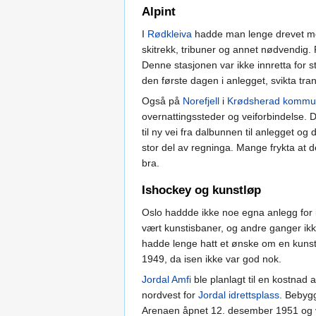
Alpint
I
Rødkleiva
hadde man lenge drevet med
skitrekk, tribuner og annet nødvendig
Denne stasjonen var ikke innretta for 
den første dagen i anlegget, svikta tra
Også på
Norefjell
i
Krødsherad komm
overnattingssteder og veiforbindelse. 
til ny vei fra dalbunnen til anlegget og 
stor del av regninga. Mange frykta at d
bra.
Ishockey og kunstløp
Oslo haddde ikke noe egna anlegg for i
vært kunstisbaner, og andre ganger ikk
hadde lenge hatt et ønske om en kunsti
1949, da isen ikke var god nok.
Jordal Amfi
ble planlagt til en kostnad
nordvest for
Jordal idrettsplass
. Bebygg
Arenaen åpnet 12. desember 1951 og var