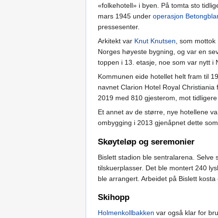
«folkehotell» i byen. På tomta sto tidli
mars 1945 under
operasjon Betongbla
pressesenter.
Arkitekt var
Knut Knutsen
, som mottok
Norges høyeste bygning, og var en sev
toppen i 13. etasje, noe som var nytt i
Kommunen eide hotellet helt fram til 19
navnet Clarion Hotel Royal Christiania 
2019 med 810 gjesterom, mot tidligere
Et annet av de større, nye hotellene v
ombygging i 2013 gjenåpnet dette som
Skøyteløp og seremonier
Bislett stadion ble sentralarena. Selv
tilskuerplasser. Det ble montert 240 l
ble arrangert. Arbeidet på Bislett kosta
Skihopp
Holmenkollbakken
var også klar for br