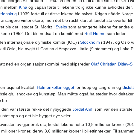
de Norges Skiforbund. I 1940 så det en tid ut til at det skulle bli OL i 
gen mellom
Kina
og Japan førte til lekene trolig ikke kunne avholdes der
rdenskrig
i 1939 førte til at disse lekene ble avlyst. Krigen nådde Norge å
 arrangere vinterlekere, men det ble raskt klart at landet sto overfor lit
ret ble det i stedet St. Moritz i
Sveits
som arrangerte lekene for andre ga
lekene i 1952. Det ble nedsatt en komité med
Rolf Hofmo
som leder.
 den internasjonale olymiske komite (IOC) i
Stockholm
i 1947, og Oslo v
il Oslo, ble avgitt til Cortina d'Ampezzo i Italia (9 stemmer) og Lake P
et satt ned en organisasjonskomité med skipsreder
Olaf Christian Ditlev-
ernasjonal kvalitet:
Holmenkollanlegget
for hopp og langrenn og
Bislet
obsleigh, ishockey og kunstløp. Man måtte også ha steder hvor deltakere
e bo.
siden var i første rekke det nybyggede
Jordal Amfi
som var den største 
ustet opp og det ble bygget nye veier.
vinsten av gjenbruk etc, kostet lekene netto 10,8 millioner kroner (20
1 millioner kroner, derav 3,6 millioner kroner i billettinntekter. Til samme