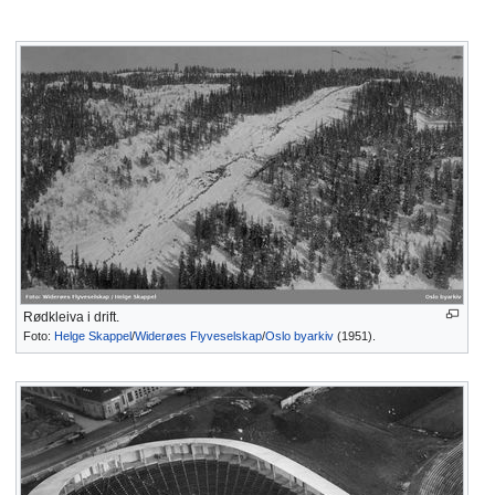
Rødkleiva i drift.
Foto:
Helge Skappel
/
Widerøes Flyveselskap
/
Oslo byarkiv
(1951).