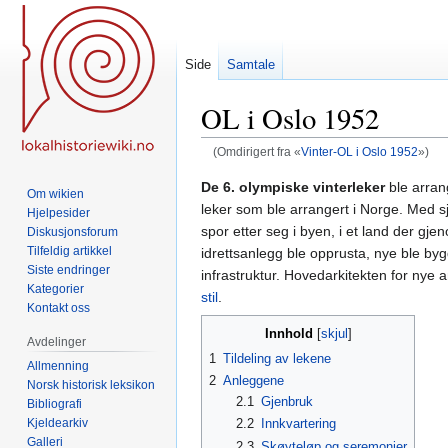
Side
Samtale
OL i Oslo 1952
(Omdirigert fra «
Vinter-OL i Oslo 1952
»)
Hopp
Hopp
De 6. olympiske vinterleker
ble arran
Om wikien
til
til
leker som ble arrangert i Norge. Med s
Hjelpesider
navigering
søk
spor etter seg i byen, i et land der gj
Diskusjonsforum
Tilfeldig artikkel
idrettsanlegg ble opprusta, nye ble by
Siste endringer
infrastruktur. Hovedarkitekten for nye 
Kategorier
stil
.
Kontakt oss
Innhold
Avdelinger
1
Tildeling av lekene
Allmenning
2
Anleggene
Norsk historisk leksikon
2.1
Gjenbruk
Bibliografi
Kjeldearkiv
2.2
Innkvartering
Galleri
2.3
Skøyteløp og seremonier