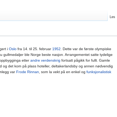
Les
gert i
Oslo
fra 14. til 25. februar
1952
. Dette var de første olympiske
ju gullmedaljer ble Norge beste nasjon. Arrangementet satte tydelige
enoppbygginga etter
andre verdenskrig
fortsatt pågikk for fullt. Gamle
gd og det kom på plass hoteller, deltakerlandsby og annen nødvendig
anlegg var
Frode Rinnan
, som la vekt på en enkel og
funksjonalistisk