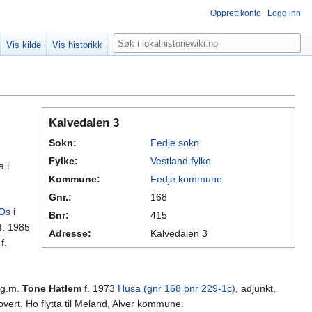
Opprett konto
Logg inn
Søk
Vis kilde
Vis historikk
Kalvedalen 3
Sokn:
Fedje sokn
Fylke:
Vestland fylke
a i
Kommune:
Fedje kommune
Gnr.:
168
Os
i
Bnr:
415
f. 1985
Adresse:
Kalvedalen 3
f.
, g.m.
Tone Hatlem
f. 1973
Husa (gnr 168 bnr 229-1c)
, adjunkt,
overt. Ho flytta til Meland, Alver kommune.