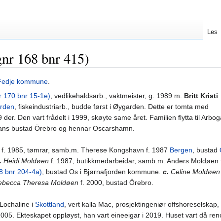
Les
gnr 168 bnr 415)
Fedje kommune
.
r 170 bnr 15-1e)
, vedlikehaldsarb., vaktmeister, g. 1989 m.
Britt Kristi
rden
, fiskeindustriarb., budde først i Øygarden. Dette er tomta med
19 der. Den vart frådelt i 1999, skøyte same året. Familien flytta til Arbog
hans bustad Örebro og hennar Oscarshamn.
f. 1985, tømrar, samb.m. Therese Kongshavn f. 1987
Bergen
, bustad
.
Heidi Moldøen
f. 1987, butikkmedarbeidar, samb.m. Anders Moldøen 
8 bnr 204-4a)
, bustad Os i Bjørnafjorden kommune.
c.
Celine
Moldøen
ebecca Theresa Moldøen
f. 2000, bustad Örebro.
Lochaline i
Skottland
, vert kalla Mac, prosjektingeniør offshoreselskap
2005. Ekteskapet oppløyst, han vart eineeigar i 2019. Huset vart då ren