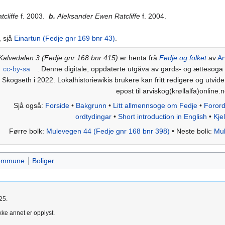
tcliffe
f. 2003.
b.
Aleksander Ewen Ratcliffe
f. 2004.
, sjå
Einartun (Fedje gnr 169 bnr 43)
.
Kalvedalen 3 (Fedje gnr 168 bnr 415)
er henta frå
Fedje og folket
av
Ar
cc-by-sa
. Denne digitale, oppdaterte utgåva av gards- og ættesoga
Skogseth i 2022. Lokalhistoriewikis brukere kan fritt redigere og utvid
epost til arviskog(krøllalfa)online.n
Sjå også:
Forside
•
Bakgrunn
•
Litt allmennsoge om Fedje
•
Foror
ordtydingar
•
Short introduction in English
•
Kje
Førre bolk:
Mulevegen 44 (Fedje gnr 168 bnr 398)
• Neste bolk:
Mul
kommune
Boliger
25.
kke annet er opplyst.