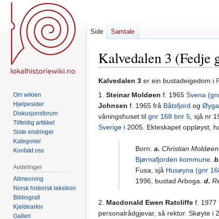
Side
Samtale
Kalvedalen 3 (Fedje 
Hopp
Hopp
Kalvedalen 3
er ein bustadeigedom i
til
til
1.
Steinar Moldøen
f. 1965
Svena (gn
Om wikien
navigering
søk
Hjelpesider
Johnsen
f. 1965 frå
Båtsfjord
og
Øyga
Diskusjonsforum
våningshuset til
gnr 168 bnr 5
, sjå nr 
Tilfeldig artikkel
Sverige
i 2005. Ekteskapet oppløyst, 
Siste endringer
Kategorier
Born:
a.
Christian
Moldøen
Kontakt oss
Bjørnafjorden kommune
.
b
Avdelinger
Fusa, sjå
Husøyna (gnr 16
Allmenning
1996, bustad Arboga.
d.
R
Norsk historisk leksikon
Bibliografi
2.
Macdonald Ewen Ratcliffe
f. 1977 
Kjeldearkiv
personalrådgjevar, så rektor. Skøyte i 
Galleri