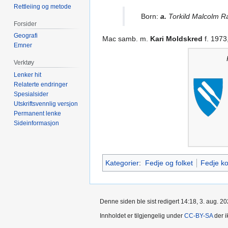
Rettleiing og metode
Born:
a.
Torkild Malcolm Ra
Forsider
Geografi
Mac samb. m.
Kari Moldskred
f. 1973
Emner
Verktøy
Lenker hit
Relaterte endringer
Spesialsider
Utskriftsvennlig versjon
Permanent lenke
Sideinformasjon
Kategorier
:
Fedje og folket
Fedje 
Denne siden ble sist redigert 14:18, 3. aug. 20
Innholdet er tilgjengelig under
CC-BY-SA
der i