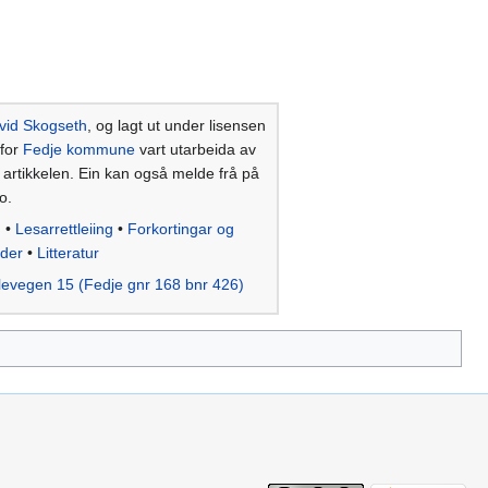
vid Skogseth
, og lagt ut under lisensen
 for
Fedje kommune
vart utarbeida av
e artikkelen. Ein kan også melde frå på
o.
d
•
Lesarrettleiing
•
Forkortingar og
lder
•
Litteratur
evegen 15 (Fedje gnr 168 bnr 426)