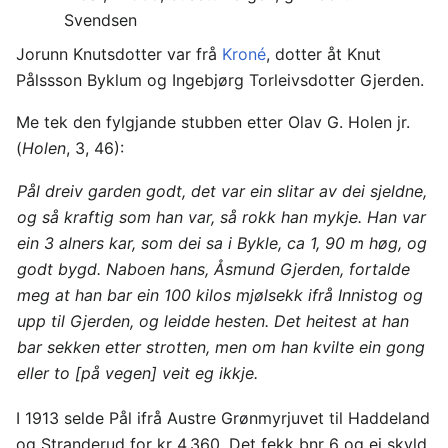
Svendsen
Jorunn Knutsdotter var frå
Kroné
, dotter åt Knut
Pålssson Byklum og Ingebjørg Torleivsdotter Gjerden.
Me tek den fylgjande stubben etter Olav G. Holen jr.
(
Holen
, 3, 46):
Pål dreiv garden godt, det var ein slitar av dei sjeldne,
og så kraftig som han var, så rokk han mykje. Han var
ein 3 alners kar, som dei sa i Bykle, ca 1, 90 m høg, og
godt bygd. Naboen hans, Åsmund Gjerden, fortalde
meg at han bar ein 100 kilos mjølsekk ifrå Innistog og
upp til Gjerden, og leidde hesten. Det heitest at han
bar sekken etter strotten, men om han kvilte ein gong
eller to [på vegen] veit eg ikkje.
I 1913 selde Pål ifrå Austre Grønmyrjuvet til Haddeland
og Stranderud for kr 4.360. Det fekk bnr 6 og ei skyld