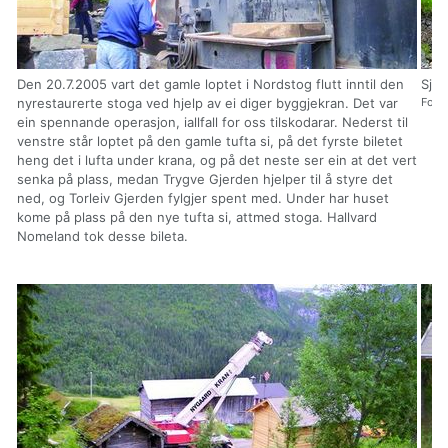
Den 20.7.2005 vart det gamle loptet i Nordstog flutt inntil den
Sjå 
nyrestaurerte stoga ved hjelp av ei diger byggjekran. Det var
Foto
ein spennande operasjon, iallfall for oss tilskodarar. Nederst til
venstre står loptet på den gamle tufta si, på det fyrste biletet
heng det i lufta under krana, og på det neste ser ein at det vert
senka på plass, medan Trygve Gjerden hjelper til å styre det
ned, og Torleiv Gjerden fylgjer spent med. Under har huset
kome på plass på den nye tufta si, attmed stoga. Hallvard
Nomeland tok desse bileta.