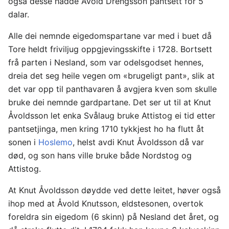
også desse hadde Åvold Drengsson pantsett for 5
dalar.
Alle dei nemnde eigedomspartane var med i buet då
Tore heldt friviljug oppgjevingsskifte i 1728. Bortsett
frå parten i Nesland, som var odelsgodset hennes,
dreia det seg heile vegen om «brugeligt pant», slik at
det var opp til panthavaren å avgjera kven som skulle
bruke dei nemnde gardpartane. Det ser ut til at Knut
Åvoldsson let enka Svålaug bruke Attistog ei tid etter
pantsetjinga, men kring 1710 tykkjest ho ha flutt åt
sonen i
Hoslemo
, helst avdi Knut Åvoldsson då var
død, og son hans ville bruke både Nordstog og
Attistog.
At Knut Åvoldsson døydde ved dette leitet, høver også
ihop med at Åvold Knutsson, eldstesonen, overtok
foreldra sin eigedom (6 skinn) på Nesland det året, og