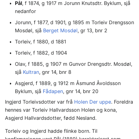
Pål
, f 1874, g 1917 m Jorunn Knutsdtr. Byklum, sjå
nedanfor
Jorunn, f 1877, d 1901, g 1895 m Torleiv Drengsson
Mosdøl, sjå
Berget Mosdøl
, gr 13, bnr 2
Torleiv, f 1880, d 1881
Torleiv, f 1882, d 1904
Olav, f 1885, g 1907 m Gunvor Drengsdtr. Mosdøl,
sjå
Kultran
, gnr 14, bnr 8
Asgjerd, f 1889, g 1912 m Åsmund Åvoldsson
Byklum, sjå
Fådapen
, gnr 14, bnr 20
Ingjerd Torleivsdotter var frå
Holen Der uppe
. Foreldra
hennes var Torleiv Hallvardsson Holen og kona,
Asgjerd Hallvardsdotter, fødd Nesland.
Torleiv og Ingjerd hadde flinke born. Til
konfirmasjonen vart Pål (1889) karakterisert som