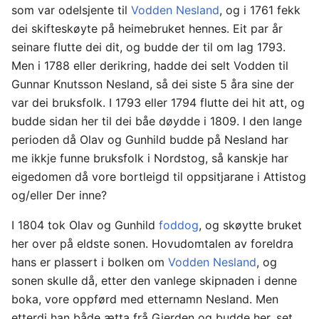
som var odelsjente til
Vodden Nesland
, og i 1761 fekk
dei skifteskøyte på heimebruket hennes. Eit par år
seinare flutte dei dit, og budde der til om lag 1793.
Men i 1788 eller derikring, hadde dei selt Vodden til
Gunnar Knutsson Nesland, så dei siste 5 åra sine der
var dei bruksfolk. I 1793 eller 1794 flutte dei hit att, og
budde sidan her til dei båe døydde i 1809. I den lange
perioden då Olav og Gunhild budde på Nesland har
me ikkje funne bruksfolk i Nordstog, så kanskje har
eigedomen då vore bortleigd til oppsitjarane i Attistog
og/eller Der inne?
I 1804 tok Olav og Gunhild
foddog
, og skøytte bruket
her over på eldste sonen. Hovudomtalen av foreldra
hans er plassert i bolken om
Vodden Nesland
, og
sonen skulle då, etter den vanlege skipnaden i denne
boka, vore oppførd med etternamn Nesland. Men
etterdi han både ætta frå Gjerden og budde her, set