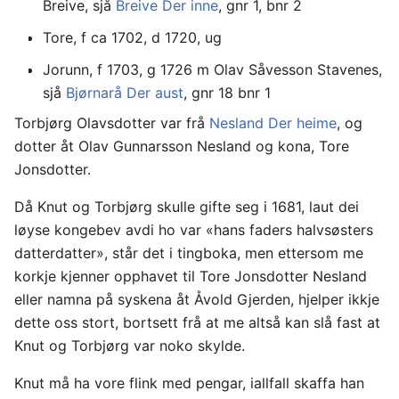
Breive, sjå
Breive Der inne
, gnr 1, bnr 2
Tore, f ca 1702, d 1720, ug
Jorunn, f 1703, g 1726 m Olav Såvesson Stavenes,
sjå
Bjørnarå Der aust
, gnr 18 bnr 1
Torbjørg Olavsdotter var frå
Nesland Der heime
, og
dotter åt Olav Gunnarsson Nesland og kona, Tore
Jonsdotter.
Då Knut og Torbjørg skulle gifte seg i 1681, laut dei
løyse kongebev avdi ho var «hans faders halvsøsters
datterdatter», står det i tingboka, men ettersom me
korkje kjenner opphavet til Tore Jonsdotter Nesland
eller namna på syskena åt Åvold Gjerden, hjelper ikkje
dette oss stort, bortsett frå at me altså kan slå fast at
Knut og Torbjørg var noko skylde.
Knut må ha vore flink med pengar, iallfall skaffa han