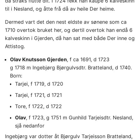
då straks flutte dit. I 1724 fekk han kaupe 6 kalveskinn
til i Nesland, og åtte frå då av heile Der heime.
Dermed vart det den nest eldste av sønene som ca
1710 overtok bruket her, og dertil overtok han endå 6
kalveskinn i Gjerden, då han sat med både Der inne og
Attistog.
Olav Knutsson Gjerden
, f ca 1691, d 1723
g 1718 m Ingebjørg Bjørgulvsdtr. Bratteland, d 1740.
Born:
Tarjei, f 1719, d 1720
Tarjei, f 1721, d 1721
Tore, f 1722, d 1722
Olav
, f 1723, g 1751 m Gunhild Tarjeisdtr. Nesland,
sjå nedanfor
Ingebjørg var dotter åt Bjørgulv Tarjeisson Bratteland,