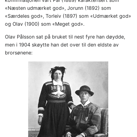
«Næsten udmærket god», Jorunn (1892) som
«Særdeles god», Torleiv (1897) som «Udmærket god»
og Olav (1900) som «Meget god».
Olav Pålsson sat på bruket til nest fyre han døydde,
men i 1904 skøytte han det over til den eldste av
brorsønene: