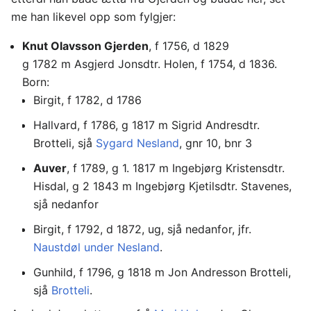
me han likevel opp som fylgjer:
Knut Olavsson Gjerden
, f 1756, d 1829
g 1782 m Asgjerd Jonsdtr. Holen, f 1754, d 1836.
Born:
Birgit, f 1782, d 1786
Hallvard, f 1786, g 1817 m Sigrid Andresdtr.
Brotteli, sjå
Sygard Nesland
, gnr 10, bnr 3
Auver
, f 1789, g 1. 1817 m Ingebjørg Kristensdtr.
Hisdal, g 2 1843 m Ingebjørg Kjetilsdtr. Stavenes,
sjå nedanfor
Birgit, f 1792, d 1872, ug, sjå nedanfor, jfr.
Naustdøl under Nesland
.
Gunhild, f 1796, g 1818 m Jon Andresson Brotteli,
sjå
Brotteli
.