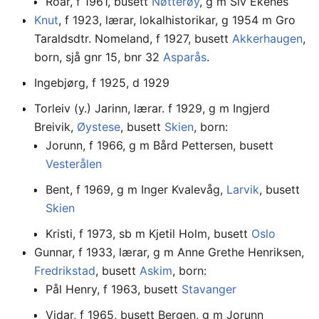
Roar, f 1961, busett
Nøtterøy
, g m Siv Ekenes
Knut
, f 1923, lærar, lokalhistorikar, g 1954 m Gro
Taraldsdtr. Nomeland, f 1927, busett
Akkerhaugen
,
born, sjå gnr 15, bnr 32
Asparås
.
Ingebjørg, f 1925, d 1929
Torleiv (y.) Jarinn, lærar. f 1929, g m Ingjerd
Breivik,
Øystese
, busett
Skien
, born:
Jorunn, f 1966, g m Bård Pettersen, busett
Vesterålen
Bent, f 1969, g m Inger Kvalevåg,
Larvik
, busett
Skien
Kristi, f 1973, sb m Kjetil Holm, busett
Oslo
Gunnar, f 1933, lærar, g m Anne Grethe Henriksen,
Fredrikstad
, busett
Askim
, born:
Pål Henry, f 1963, busett
Stavanger
Vidar, f 1965, busett Bergen, g m Jorunn