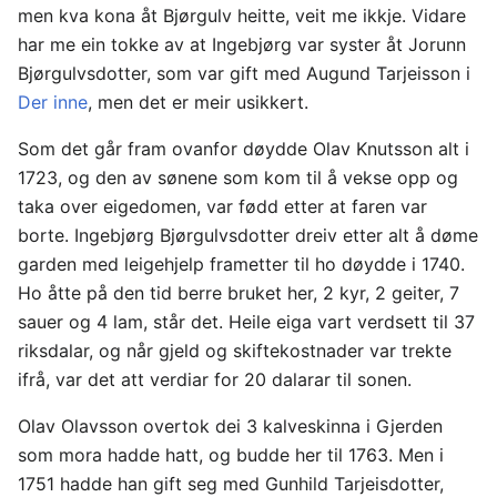
men kva kona åt Bjørgulv heitte, veit me ikkje. Vidare
har me ein tokke av at Ingebjørg var syster åt Jorunn
Bjørgulvsdotter, som var gift med Augund Tarjeisson i
Der inne
, men det er meir usikkert.
Som det går fram ovanfor døydde Olav Knutsson alt i
1723, og den av sønene som kom til å vekse opp og
taka over eigedomen, var fødd etter at faren var
borte. Ingebjørg Bjørgulvsdotter dreiv etter alt å døme
garden med leigehjelp frametter til ho døydde i 1740.
Ho åtte på den tid berre bruket her, 2 kyr, 2 geiter, 7
sauer og 4 lam, står det. Heile eiga vart verdsett til 37
riksdalar, og når gjeld og skiftekostnader var trekte
ifrå, var det att verdiar for 20 dalarar til sonen.
Olav Olavsson overtok dei 3 kalveskinna i Gjerden
som mora hadde hatt, og budde her til 1763. Men i
1751 hadde han gift seg med Gunhild Tarjeisdotter,