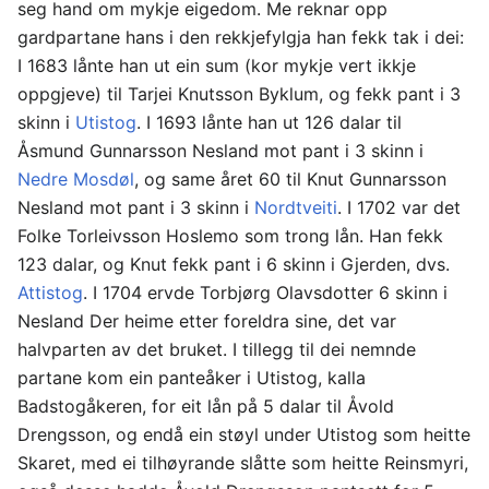
seg hand om mykje eigedom. Me reknar opp
gardpartane hans i den rekkjefylgja han fekk tak i dei:
I 1683 lånte han ut ein sum (kor mykje vert ikkje
oppgjeve) til Tarjei Knutsson Byklum, og fekk pant i 3
skinn i
Utistog
. I 1693 lånte han ut 126 dalar til
Åsmund Gunnarsson Nesland mot pant i 3 skinn i
Nedre Mosdøl
, og same året 60 til Knut Gunnarsson
Nesland mot pant i 3 skinn i
Nordtveiti
. I 1702 var det
Folke Torleivsson Hoslemo som trong lån. Han fekk
123 dalar, og Knut fekk pant i 6 skinn i Gjerden, dvs.
Attistog
. I 1704 ervde Torbjørg Olavsdotter 6 skinn i
Nesland Der heime etter foreldra sine, det var
halvparten av det bruket. I tillegg til dei nemnde
partane kom ein panteåker i Utistog, kalla
Badstogåkeren, for eit lån på 5 dalar til Åvold
Drengsson, og endå ein støyl under Utistog som heitte
Skaret, med ei tilhøyrande slåtte som heitte Reinsmyri,