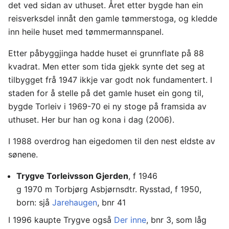
det ved sidan av uthuset. Året etter bygde han ein
reisverksdel innåt den gamle tømmerstoga, og kledde
inn heile huset med tømmermannspanel.
Etter påbyggjinga hadde huset ei grunnflate på 88
kvadrat. Men etter som tida gjekk synte det seg at
tilbygget frå 1947 ikkje var godt nok fundamentert. I
staden for å stelle på det gamle huset ein gong til,
bygde Torleiv i 1969-70 ei ny stoge på framsida av
uthuset. Her bur han og kona i dag (2006).
I 1988 overdrog han eigedomen til den nest eldste av
sønene.
Trygve Torleivsson Gjerden
, f 1946
g 1970 m Torbjørg Asbjørnsdtr. Rysstad, f 1950,
born: sjå
Jarehaugen
, bnr 41
I 1996 kaupte Trygve også
Der inne
, bnr 3, som låg