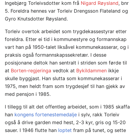
Ingebjørg Torleivsdotter kom frå
Nigard Røysland
, bnr
5. Foreldra hennes var Torleiv Drengsson Flateland og
Gyro Knutsdotter Røysland.
Torleiv overtok arbeidet som trygdekassestyrar etter
foreldra. Etter ei tid i kommunestyre og formannskap
vart han på 1950-talet liksåvel kommunekasserar, og i
praksis også formannskapssekretær. I desse
posisjonane deltok han sentralt i striden som førde til
at
Borten-regjeringa
vedtok at
Bykildammen
ikkje
skulle byggjast. Han slutta som kommunekasserar i
1975, men heldt fram som trygdesjef til han gjekk av
med pensjon i 1985.
I tillegg til alt det offentleg arbeidet, som i 1985 skaffa
han
kongens fortenestemedalje
i sylv, rakk Torleiv
også å drive garden med hest, 2-3 kyr, gris og 15-20
sauer. I 1946 flutte han
loptet
fram på tunet, og sette