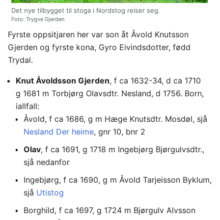
Det nye tilbygget til stoga i Nordstog reiser seg.
Foto: Trygve Gjerden
Fyrste oppsitjaren her var son åt Åvold Knutsson
Gjerden og fyrste kona, Gyro Eivindsdotter, fødd
Trydal.
Knut Åvoldsson Gjerden
, f ca 1632-34, d ca 1710
g 1681 m Torbjørg Olavsdtr. Nesland, d 1756. Born,
iallfall:
Åvold, f ca 1686, g m Hæge Knutsdtr. Mosdøl, sjå
Nesland Der heime
, gnr 10, bnr 2
Olav
, f ca 1691, g 1718 m Ingebjørg Bjørgulvsdtr.,
sjå nedanfor
Ingebjørg, f ca 1690, g m Åvold Tarjeisson Byklum,
sjå
Utistog
Borghild, f ca 1697, g 1724 m Bjørgulv Alvsson