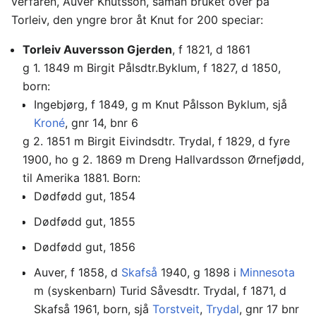
verfaren, Auver Knutsson, saman bruket over på
Torleiv, den yngre bror åt Knut for 200 speciar:
Torleiv Auversson Gjerden
, f 1821, d 1861
g 1. 1849 m Birgit Pålsdtr.Byklum, f 1827, d 1850,
born:
Ingebjørg, f 1849, g m Knut Pålsson Byklum, sjå
Kroné
, gnr 14, bnr 6
g 2. 1851 m Birgit Eivindsdtr. Trydal, f 1829, d fyre
1900, ho g 2. 1869 m Dreng Hallvardsson Ørnefjødd,
til Amerika 1881. Born:
Dødfødd gut, 1854
Dødfødd gut, 1855
Dødfødd gut, 1856
Auver, f 1858, d
Skafså
1940, g 1898 i
Minnesota
m (syskenbarn) Turid Såvesdtr. Trydal, f 1871, d
Skafså 1961, born, sjå
Torstveit
,
Trydal
, gnr 17 bnr