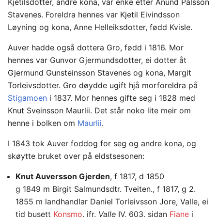
Kjetilsdotter, andre kona, var enke etter Ånund Pålsson
Stavenes. Foreldra hennes var Kjetil Eivindsson
Løyning og kona, Anne Helleiksdotter, fødd Kvisle.
Auver hadde også dottera Gro, fødd i 1816. Mor
hennes var Gunvor Gjermundsdotter, ei dotter åt
Gjermund Gunsteinsson Stavenes og kona, Margit
Torleivsdotter. Gro døydde ugift hjå morforeldra på
Stigamoen
i 1837. Mor hennes gifte seg i 1828 med
Knut Sveinsson Maurlii. Det står noko lite meir om
henne i bolken om
Maurlii
.
I 1843 tok Auver foddog for seg og andre kona, og
skøytte bruket over på eldstsesonen:
Knut Auversson Gjerden
, f 1817, d 1850
g 1849 m Birgit Salmundsdtr. Tveiten., f 1817, g 2.
1855 m landhandlar Daniel Torleivsson Jore, Valle, ei
tid busett
Konsmo
, jfr.
Valle
IV, 603, sidan
Fiane
i