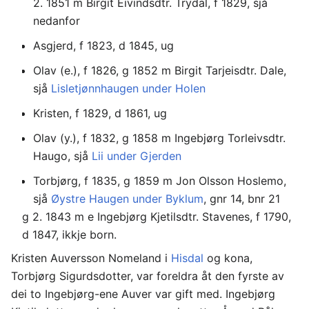
2. 1851 m Birgit Eivindsdtr. Trydal, f 1829, sjå
nedanfor
Asgjerd, f 1823, d 1845, ug
Olav (e.), f 1826, g 1852 m Birgit Tarjeisdtr. Dale,
sjå
Lisletjønnhaugen under Holen
Kristen, f 1829, d 1861, ug
Olav (y.), f 1832, g 1858 m Ingebjørg Torleivsdtr.
Haugo, sjå
Lii under Gjerden
Torbjørg, f 1835, g 1859 m Jon Olsson Hoslemo,
sjå
Øystre Haugen under Byklum
, gnr 14, bnr 21
g 2. 1843 m e Ingebjørg Kjetilsdtr. Stavenes, f 1790,
d 1847, ikkje born.
Kristen Auversson Nomeland i
Hisdal
og kona,
Torbjørg Sigurdsdotter, var foreldra åt den fyrste av
dei to Ingebjørg-ene Auver var gift med. Ingebjørg