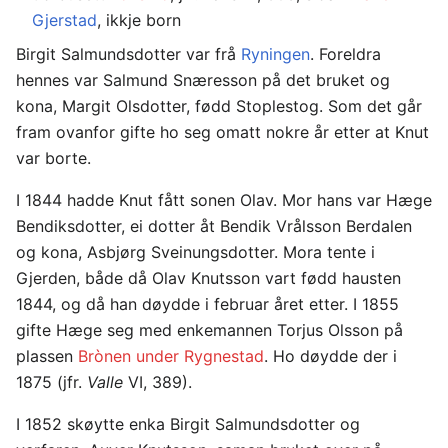
Gjerstad
, ikkje born
Birgit Salmundsdotter var frå
Ryningen
. Foreldra
hennes var Salmund Snæresson på det bruket og
kona, Margit Olsdotter, fødd Stoplestog. Som det går
fram ovanfor gifte ho seg omatt nokre år etter at Knut
var borte.
I 1844 hadde Knut fått sonen Olav. Mor hans var Hæge
Bendiksdotter, ei dotter åt Bendik Vrålsson Berdalen
og kona, Asbjørg Sveinungsdotter. Mora tente i
Gjerden, både då Olav Knutsson vart fødd hausten
1844, og då han døydde i februar året etter. I 1855
gifte Hæge seg med enkemannen Torjus Olsson på
plassen
Brònen under Rygnestad
. Ho døydde der i
1875 (jfr.
Valle
VI, 389).
I 1852 skøytte enka Birgit Salmundsdotter og