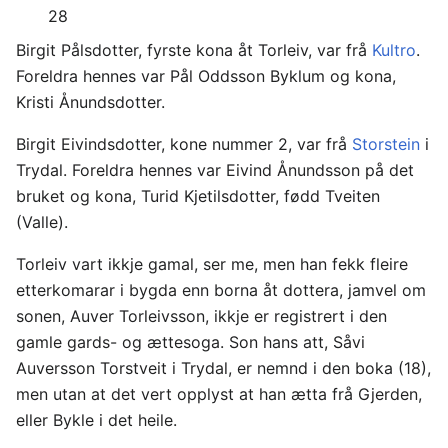
28
Birgit Pålsdotter, fyrste kona åt Torleiv, var frå
Kultro
.
Foreldra hennes var Pål Oddsson Byklum og kona,
Kristi Ånundsdotter.
Birgit Eivindsdotter, kone nummer 2, var frå
Storstein
i
Trydal. Foreldra hennes var Eivind Ånundsson på det
bruket og kona, Turid Kjetilsdotter, fødd Tveiten
(Valle).
Torleiv vart ikkje gamal, ser me, men han fekk fleire
etterkomarar i bygda enn borna åt dottera, jamvel om
sonen, Auver Torleivsson, ikkje er registrert i den
gamle gards- og ættesoga. Son hans att, Såvi
Auversson Torstveit i Trydal, er nemnd i den boka (18),
men utan at det vert opplyst at han ætta frå Gjerden,
eller Bykle i det heile.