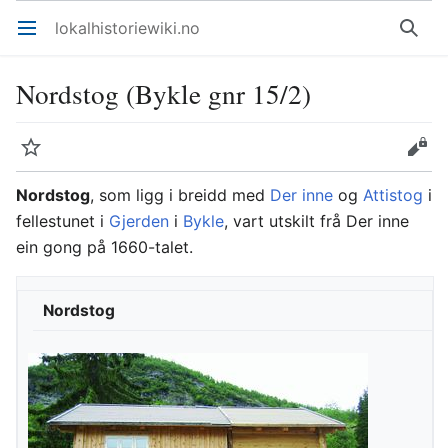
lokalhistoriewiki.no
Åpne hovedmenyen
Søk
Nordstog (Bykle gnr 15/2)
Overvåk
Rediger
Nordstog
, som ligg i breidd med
Der inne
og
Attistog
i
fellestunet i
Gjerden
i
Bykle
, vart utskilt frå Der inne
ein gong på 1660-talet.
Nordstog