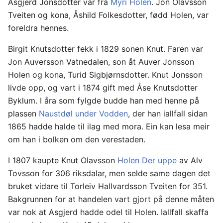
Asgjerd Jonsdotter var frå
Myri Holen
. Jon Olavsson
Tveiten og kona, Åshild Folkesdotter, fødd Holen, var
foreldra hennes.
Birgit Knutsdotter fekk i 1829 sonen Knut. Faren var
Jon Auversson Vatnedalen, son åt Auver Jonsson
Holen og kona, Turid Sigbjørnsdotter. Knut Jonsson
livde opp, og vart i 1874 gift med Åse Knutsdotter
Byklum. I åra som fylgde budde han med henne på
plassen
Naustdøl under Vodden
, der han iallfall sidan
1865 hadde halde til ilag med mora. Ein kan lesa meir
om han i bolken om den verestaden.
I 1807 kaupte Knut Olavsson
Holen Der uppe
av Alv
Tovsson for 306 riksdalar, men selde same dagen det
bruket vidare til Torleiv Hallvardsson Tveiten for 351.
Bakgrunnen for at handelen vart gjort på denne måten
var nok at Asgjerd hadde odel til Holen. Iallfall skaffa