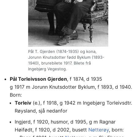
Pål T. Gjerden (1874-1935) og kona,
Jorunn Knutsdotter fødd Byklum (1893-
1940), brurebilete 1917. Bilete frå
Ingebjørg Vegestog.
Pål Torleivsson Gjerden
, f 1874, d 1935
g 1917 m Jorunn Knutsdotter Byklum, f 1893, d 1940.
Born:
Torleiv
(e.), f 1918, g 1942 m Ingebjørg Torleivsdtr.
Røysland, sjå nedanfor
Ingjerd, f 1920, husmor, d 1995, g m Ragnar
Høifødt, f 1920, d 2002, busett
Nøtterøy
, born: