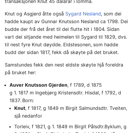
transaksjonen Knut 45 dalarar i lomma.
Knut og Asgjerd åtte også
Sygard Nesland
, som dei
hadde kaupt av Gunnar Knutsson Nesland ca 1798. Dei
budde der frå det året til dei flutte hit i 1804. Sidan
vart dei sitjande med heimelen til Sygard til 1829, dvs.
til nest fyre Knut døydde. Eldstesonen, som hadde
budd der sidan 1817, fekk då skøyte på det bruket.
Samstundes fekk den nest eldste skøyte hjå foreldra
på bruket her:
Auver Knutsson Gjerden
, f 1789, d 1875
g 1. 1817 m Ingebjørg Kristensdtr. Hisdal, f 1792, d
1837. Born:
Knut
, f 1817, g 1849 m Birgit Salmundsdtr. Tveiten,
sjå nedanfor
Torleiv, f 1821, g 1. 1849 m Birgit Pålsdtr.Byklum, g