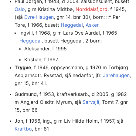
Paul Jørgen, f 1943, d 2004. salskonsulent, busett
Oslo
, g m Kristina Midtbø,
Norddalsfjord
, f 1945,
(sjå
Evre Haugen
, gnr 14, bnr 30), born: ::* Per
Tore, f 1966, busett
Heggedal
,
Asker
Ingvill, f 1968, g m Lars Ove Aurdal, f 1965
Heggedal
, busett Heggedal, 2 born:
Aleksander, f 1995
Kristian, f 1997
Trygve
, f 1946, oppsynsmann, g 1970 m Torbjørg
Asbjørnsdtr. Rysstad, sjå nedanfor, jfr.
Jarehaugen
,
gnr 15, bnr 41.
Gudmund, f 1953, kraftverksarb., d 2005, g 1982
m Angjerd Olsdtr. Myrum, sjå
Sarvsjå
, Tomt 7, gnr
15, bnr 66
Jon, f 1956, ing., g m Liv Hilde Holm, f 1957, sjå
Kraftbo
, bnr 81