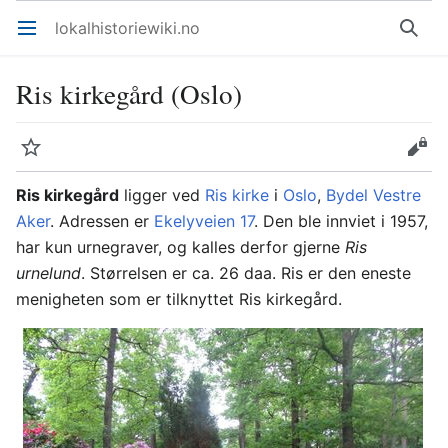
lokalhistoriewiki.no
Åpne hovedmenyen
Søk
Ris kirkegård (Oslo)
Overvåk
Rediger
Ris kirkegård
ligger ved
Ris kirke
i
Oslo
,
Bydel Vestre
Aker
. Adressen er
Ekelyveien 17
. Den ble innviet i 1957,
har kun urnegraver, og kalles derfor gjerne
Ris
urnelund
. Størrelsen er ca. 26 daa. Ris er den eneste
menigheten som er tilknyttet Ris kirkegård.