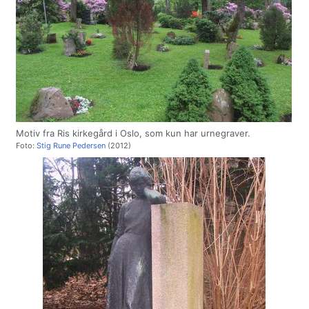
Motiv fra Ris kirkegård i Oslo, som kun har urnegraver.
Foto:
Stig Rune Pedersen
(2012)