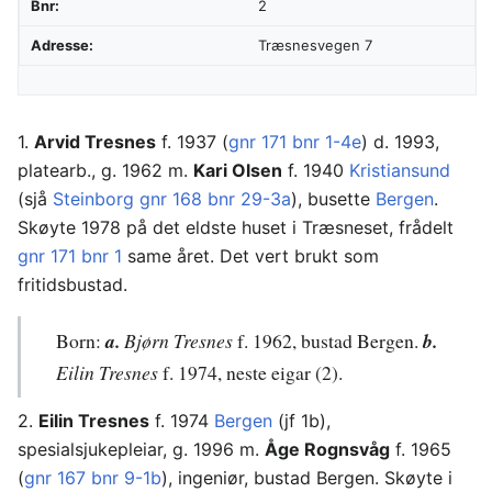
Bnr:
2
Adresse:
Træsnesvegen 7
1.
Arvid Tresnes
f. 1937 (
gnr 171 bnr 1-4e
) d. 1993,
platearb., g. 1962 m.
Kari Olsen
f. 1940
Kristiansund
(sjå
Steinborg gnr 168 bnr 29-3a
), busette
Bergen
.
Skøyte 1978 på det eldste huset i Træsneset, frådelt
gnr 171 bnr 1
same året. Det vert brukt som
fritidsbustad.
Born:
a.
Bjørn Tresnes
f. 1962, bustad Bergen.
b.
Eilin Tresnes
f. 1974, neste eigar (2).
2.
Eilin Tresnes
f. 1974
Bergen
(jf 1b),
spesialsjukepleiar, g. 1996 m.
Åge Rognsvåg
f. 1965
(
gnr 167 bnr 9-1b
), ingeniør, bustad Bergen. Skøyte i