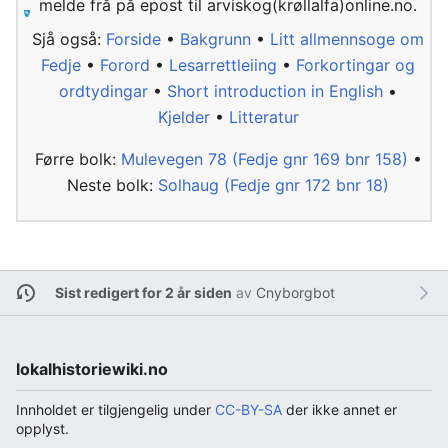
melde frå på epost til arviskog(krøllalfa)online.no.
Sjå også:
Forside
•
Bakgrunn
•
Litt allmennsoge om
Fedje
•
Forord
•
Lesarrettleiing
•
Forkortingar og
ordtydingar
•
Short introduction in English
•
Kjelder
•
Litteratur
Førre bolk:
Mulevegen 78 (Fedje gnr 169 bnr 158)
•
Neste bolk:
Solhaug (Fedje gnr 172 bnr 18)
Sist redigert for 2 år siden
av
Cnyborgbot
lokalhistoriewiki.no
Innholdet er tilgjengelig under
CC-BY-SA
der ikke annet er
opplyst.