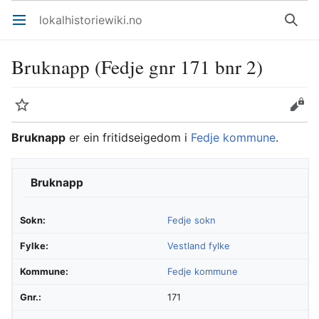
lokalhistoriewiki.no
Åpne hovedmenyen
Søk
Bruknapp (Fedje gnr 171 bnr 2)
Overvåk
Rediger
Bruknapp
er ein fritidseigedom i
Fedje kommune
.
Bruknapp
Sokn:
Fedje sokn
Fylke:
Vestland fylke
Kommune:
Fedje kommune
Gnr.:
171