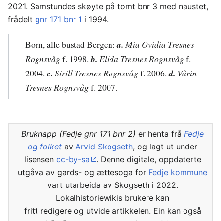
2021. Samstundes skøyte på tomt bnr 3 med naustet,
frådelt
gnr 171 bnr 1
i 1994.
Born, alle bustad Bergen:
a.
Mia Ovidia Tresnes
Rognsvåg
f. 1998.
b.
Elida Tresnes Rognsvåg
f.
2004.
c.
Sirill Tresnes Rognsvåg
f. 2006.
d.
Vårin
Tresnes Rognsvåg
f. 2007.
Bruknapp (Fedje gnr 171 bnr 2)
er henta frå
Fedje
og folket
av
Arvid Skogseth
, og lagt ut under
lisensen
cc-by-sa
. Denne digitale, oppdaterte
utgåva av gards- og ættesoga for
Fedje kommune
vart utarbeida av Skogseth i 2022.
Lokalhistoriewikis brukere kan
fritt redigere og utvide artikkelen. Ein kan også