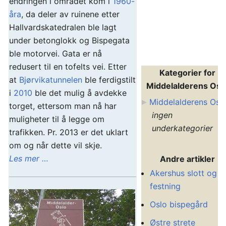
endringen i området kom i
1960-
åra
, da deler av ruinene etter
Hallvardskatedralen ble lagt
under betonglokk og Bispegata
ble motorvei. Gata er nå
redusert til en tofelts vei. Etter
Kategorier for
at
Bjørvikatunnelen
ble ferdigstilt
Middelalderens Osl
i
2010
ble det mulig å avdekke
Middelalderens Osl
torget, ettersom man nå har
ingen
muligheter til å legge om
underkategorier
trafikken. Pr. 2013 er det uklart
om og når dette vil skje.
Les mer …
Andre artikler
Akershus slott og
festning
Oslo bispegård
Østre strete