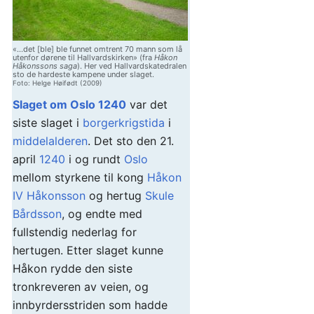
«...det [ble] ble funnet omtrent 70 mann som lå
utenfor dørene til Hallvardskirken» (fra
Håkon
Håkonssons saga
). Her ved Hallvardskatedralen
sto de hardeste kampene under slaget.
Foto: Helge Høifødt (2009)
Slaget om Oslo 1240
var det
siste slaget i
borgerkrigstida
i
middelalderen
. Det sto den 21.
april
1240
i og rundt
Oslo
mellom styrkene til kong
Håkon
IV Håkonsson
og hertug
Skule
Bårdsson
, og endte med
fullstendig nederlag for
hertugen. Etter slaget kunne
Håkon rydde den siste
tronkreveren av veien, og
innbyrdersstriden som hadde