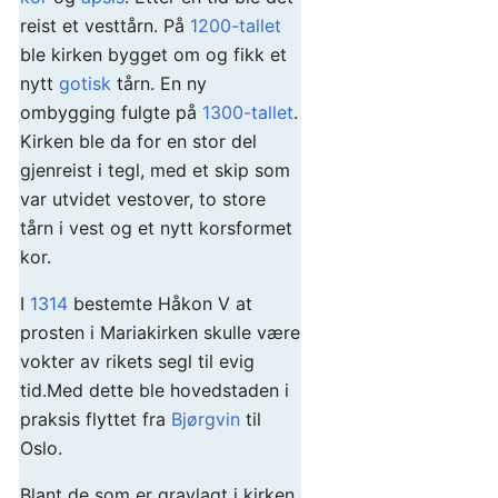
reist et vesttårn. På
1200-tallet
ble kirken bygget om og fikk et
nytt
gotisk
tårn. En ny
ombygging fulgte på
1300-tallet
.
Kirken ble da for en stor del
gjenreist i tegl, med et skip som
var utvidet vestover, to store
tårn i vest og et nytt korsformet
kor.
I
1314
bestemte Håkon V at
prosten i Mariakirken skulle være
vokter av rikets segl til evig
tid.Med dette ble hovedstaden i
praksis flyttet fra
Bjørgvin
til
Oslo.
Blant de som er gravlagt i kirken