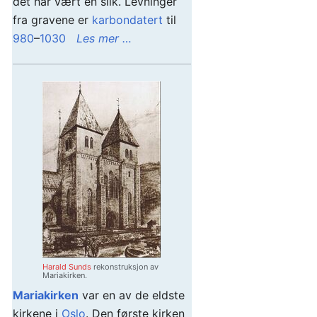
det har vært en slik. Levninger
fra gravene er
karbondatert
til
980
–
1030
Les mer …
Harald Sunds
rekonstruksjon av
Mariakirken.
Mariakirken
var en av de eldste
kirkene i
Oslo
. Den første kirken