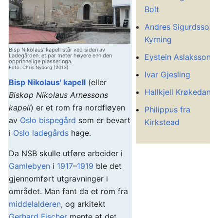
Bolt
Andres Sigurdsson
Kyrning
Bisp Nikolaus' kapell står ved siden av
Eystein Aslaksson
Ladegården, et par meter høyere enn den
opprinnelige plasseringa.
Foto: Chris Nyborg (2013)
Ivar Gjesling
Bisp Nikolaus' kapell
(eller
Hallkjell Krøkedans
Biskop Nikolaus Arnessons
kapell
) er et rom fra nordfløyen
Philippus fra
av
Oslo bispegård
som er bevart
Kirkstead
i
Oslo ladegårds
hage.
Da NSB skulle utføre arbeider i
Gamlebyen
i
1917
–
1919
ble det
gjennomført utgravninger i
området. Man fant da et rom fra
middelalderen
, og arkitekt
Gerhard Fischer
mente at det