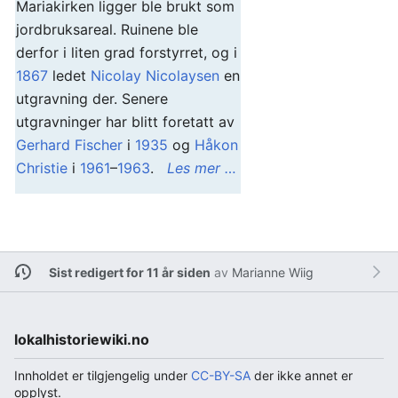
Mariakirken ligger ble brukt som
jordbruksareal. Ruinene ble
derfor i liten grad forstyrret, og i
1867
ledet
Nicolay Nicolaysen
en
utgravning der. Senere
utgravninger har blitt foretatt av
Gerhard Fischer
i
1935
og
Håkon
Christie
i
1961
–
1963
.
Les mer …
Sist redigert for 11 år siden
av
Marianne Wiig
lokalhistoriewiki.no
Innholdet er tilgjengelig under
CC-BY-SA
der ikke annet er
opplyst.