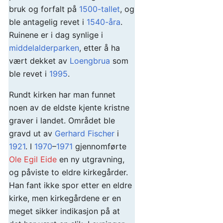
bruk og forfalt på
1500-tallet
, og
ble antagelig revet i
1540-åra
.
Ruinene er i dag synlige i
middelalderparken
, etter å ha
vært dekket av
Loengbrua
som
ble revet i
1995
.
Rundt kirken har man funnet
noen av de eldste kjente kristne
graver i landet. Området ble
gravd ut av
Gerhard Fischer
i
1921
. I
1970
–
1971
gjennomførte
Ole Egil Eide
en ny utgravning,
og påviste to eldre kirkegårder.
Han fant ikke spor etter en eldre
kirke, men kirkegårdene er en
meget sikker indikasjon på at