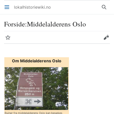
lokalhistoriewiki.no
Åpne hovedmenyen
Søk
Forside
:
Middelalderens Oslo
Overvåk
Rediger
Om Middelalderens Oslo
Ruiner fra middelalderens Oslo kan besøkes