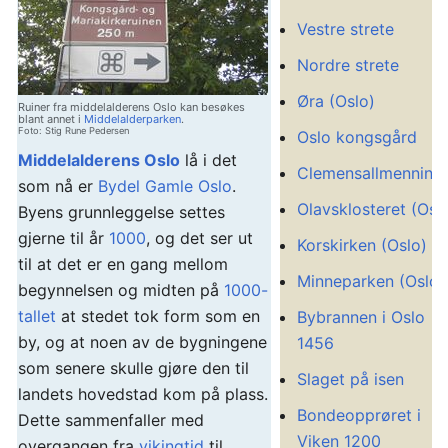
Vestre strete
Nordre strete
Øra (Oslo)
Ruiner fra middelalderens Oslo kan besøkes
blant annet i
Middelalderparken
.
Foto: Stig Rune Pedersen
Oslo kongsgård
Middelalderens Oslo
lå i det
Clemensallmenning
som nå er
Bydel Gamle Oslo
.
Olavsklosteret (Osl
Byens grunnleggelse settes
gjerne til år
1000
, og det ser ut
Korskirken (Oslo)
til at det er en gang mellom
Minneparken (Oslo)
begynnelsen og midten på
1000-
tallet
at stedet tok form som en
Bybrannen i Oslo
by, og at noen av de bygningene
1456
som senere skulle gjøre den til
Slaget på isen
landets hovedstad kom på plass.
Bondeopprøret i
Dette sammenfaller med
Viken 1200
overgangen fra
vikingtid
til