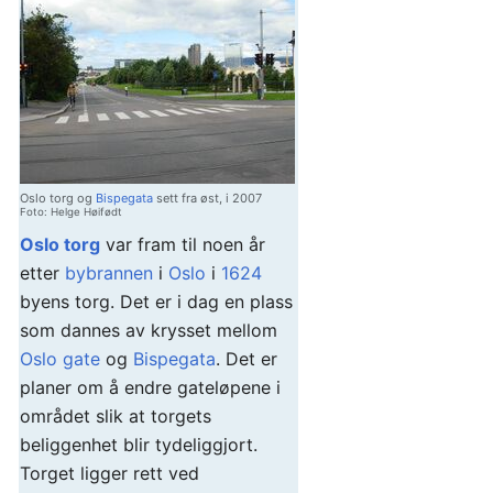
Oslo torg og
Bispegata
sett fra øst, i 2007
Foto: Helge Høifødt
Oslo torg
var fram til noen år
etter
bybrannen
i
Oslo
i
1624
byens torg. Det er i dag en plass
som dannes av krysset mellom
Oslo gate
og
Bispegata
. Det er
planer om å endre gateløpene i
området slik at torgets
beliggenhet blir tydeliggjort.
Torget ligger rett ved