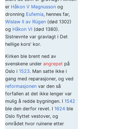
er
Håkon V Magnusson
og
dronning
Eufemia
, hennes far,
Wislaw II av Rügen
(død 1302)
og
Håkon VI
(død 1380).
Sistnevnte var gravlagt i Det
hellige kors' kor.
Kirken ble brent ned av
svenskene under
angrepet
på
Oslo i
1523
. Man satte ikke i
gang med reparasjoner, og ved
reformasjonen
var den så
forfallen at det ikke lenger var
mulig å redde bygningen. I
1542
ble den derfor revet. I
1624
ble
Oslo flyttet vestover, og
området hvor ruinene etter