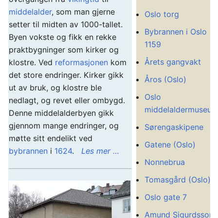
middelalder
, som man gjerne
Oslo torg
setter til midten av 1000-tallet.
Bybrannen i Oslo
Byen vokste og fikk en rekke
1159
praktbygninger som kirker og
Årets gangvakt
klostre. Ved
reformasjonen
kom
det store endringer. Kirker gikk
Åros (Oslo)
ut av bruk, og klostre ble
Oslo
nedlagt, og revet eller ombygd.
middelaldermuseu
Denne middelalderbyen gikk
gjennom mange endringer, og
Sørengaskipene
møtte sitt endelikt ved
Gatene (Oslo)
bybrannen
i
1624
.
Les mer …
Nonnebrua
Tomasgård (Oslo)
Oslo gate 7
Amund Sigurdsson