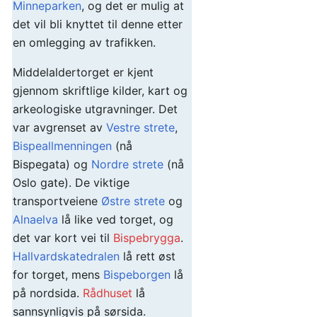
Minneparken
, og det er mulig at
det vil bli knyttet til denne etter
en omlegging av trafikken.
Middelaldertorget er kjent
gjennom skriftlige kilder, kart og
arkeologiske utgravninger. Det
var avgrenset av
Vestre strete
,
Bispeallmenningen
(nå
Bispegata) og
Nordre strete
(nå
Oslo gate). De viktige
transportveiene
Østre strete
og
Alnaelva
lå like ved torget, og
det var kort vei til
Bispebrygga
.
Hallvardskatedralen
lå rett øst
for torget, mens
Bispeborgen
lå
på nordsida.
Rådhuset
lå
sannsynligvis på sørsida.