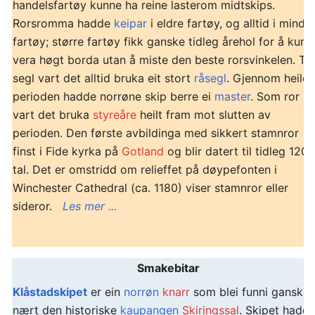
handelsfartøy kunne ha reine lasterom midtskips.
Rorsromma hadde
keipar
i eldre fartøy, og alltid i mindr
fartøy; større fartøy fikk ganske tidleg årehol for å kunn
vera høgt borda utan å miste den beste rorsvinkelen. Til
segl vart det alltid bruka eit stort
råsegl
. Gjennom heile
perioden hadde norrøne skip berre ei
master
. Som ror
vart det bruka
styreåre
heilt fram mot slutten av
perioden. Den første avbildinga med sikkert stamnror
finst i Fide kyrka på
Gotland
og blir datert til tidleg 1200
tal. Det er omstridd om relieffet på døypefonten i
Winchester Cathedral (ca. 1180) viser stamnror eller
sideror.
Les mer ...
Smakebitar
Klåstadskipet
er ein
norrøn
knarr
som blei funni ganske
nært den historiske
kaupangen
Skiringssal
. Skipet hadd