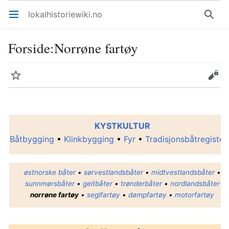
lokalhistoriewiki.no
Åpne hovedmenyen
Søk
Forside
:
Norrøne fartøy
Overvåk
Rediger
KYSTKULTUR
Båtbygging
•
Klinkbygging
•
Fyr
•
Tradisjonsbåtregister
østnorske båter
•
sørvestlandsbåter
•
midtvestlandsbåter
•
sunnmørsbåter
•
geitbåter
•
trønderbåter
•
nordlandsbåter
norrøne fartøy
•
seglfartøy
•
dampfartøy
•
motorfartøy