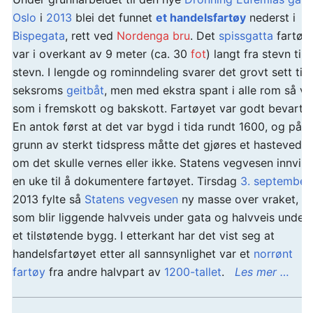
Oslo
i
2013
blei det funnet
et handelsfartøy
nederst i
Bispegata
, rett ved
Nordenga bru
. Det
spissgatta
fartøy
var i overkant av 9 meter (ca. 30
fot
) langt fra stevn til
stevn. I lengde og rominndeling svarer det grovt sett til 
seksroms
geitbåt
, men med ekstra spant i alle rom så ve
som i fremskott og bakskott. Fartøyet var godt bevart.
En antok først at det var bygd i tida rundt 1600, og på
grunn av sterkt tidspress måtte det gjøres et hastevedt
om det skulle vernes eller ikke. Statens vegvesen innvilg
en uke til å dokumentere fartøyet. Tirsdag
3. september
2013 fylte så
Statens vegvesen
ny masse over vraket,
som blir liggende halvveis under gata og halvveis under
et tilstøtende bygg. I etterkant har det vist seg at
handelsfartøyet etter all sannsynlighet var et
norrønt
fartøy
fra andre halvpart av
1200-tallet
.
Les mer …