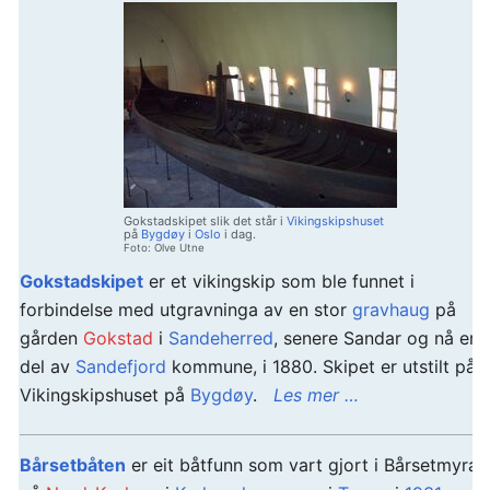
Gokstadskipet slik det står i
Vikingskipshuset
på
Bygdøy
i
Oslo
i dag.
Foto: Olve Utne
Gokstadskipet
er et vikingskip som ble funnet i
forbindelse med utgravninga av en stor
gravhaug
på
gården
Gokstad
i
Sandeherred
, senere Sandar og nå en
del av
Sandefjord
kommune, i 1880. Skipet er utstilt på
Vikingskipshuset på
Bygdøy
.
Les mer …
Bårsetbåten
er eit båtfunn som vart gjort i Bårsetmyra