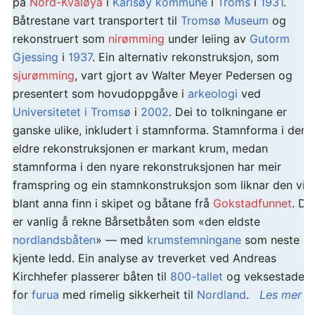
på
Nord-Kvaløya
i
Karlsøy kommune
i
Troms
i
1931
.
Båtrestane vart transportert til
Tromsø Museum
og
rekonstruert som
nirømming
under leiing av
Gutorm
Gjessing
i
1937
. Ein alternativ rekonstruksjon, som
sjurømming
, vart gjort av Walter Meyer Pedersen og
presentert som hovudoppgåve i
arkeologi
ved
Universitetet i Tromsø
i
2002
. Dei to tolkningane er
ganske ulike, inkludert i stamnforma. Stamnforma i den
eldre rekonstruksjonen er markant krum, medan
stamnforma i den nyare rekonstruksjonen har meir
framspring og ein stamnkonstruksjon som liknar den vi
blant anna finn i skipet og båtane frå
Gokstadfunnet
. De
er vanlig å rekne Bårsetbåten som «den eldste
nordlandsbåten
» — med
krumstemningane
som neste
kjente ledd. Ein analyse av treverket ved Andreas
Kirchhefer plasserer båten til
800-tallet
og veksestaden
for
furua
med rimelig sikkerheit til
Nordland
.
Les mer …