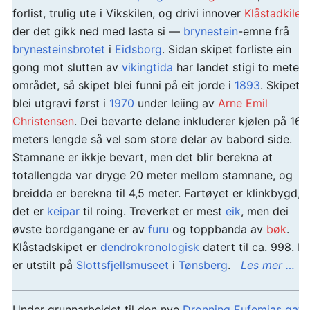
forlist, trulig ute i Vikskilen, og drivi innover
Klåstadkilen
der det gikk ned med lasta si —
brynestein
-emne frå
brynesteinsbrotet
i
Eidsborg
. Sidan skipet forliste ein
gong mot slutten av
vikingtida
har landet stigi to meter i
området, så skipet blei funni på eit jorde i
1893
. Skipet
blei utgravi først i
1970
under leiing av
Arne Emil
Christensen
. Dei bevarte delane inkluderer kjølen på 16,
meters lengde så vel som store delar av babord side.
Stamnane er ikkje bevart, men det blir berekna at
totallengda var dryge 20 meter mellom stamnane, og
breidda er berekna til 4,5 meter. Fartøyet er klinkbygd, 
det er
keipar
til roing. Treverket er mest
eik
, men dei
øvste bordgangane er av
furu
og toppbanda av
bøk
.
Klåstadskipet er
dendrokronologisk
datert til ca. 998. D
er utstilt på
Slottsfjellsmuseet
i
Tønsberg
.
Les mer …
Under grunnarbeidet til den nye
Dronning Eufemias gate