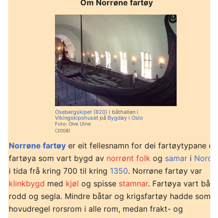
Om Norrøne fartøy
Osebergskipet
(
820
) i båthallen i
Vikingskipshuset
på
Bygdøy
i
Oslo
Foto: Olve Utne
(2008)
Norrøne fartøy
er eit fellesnamn for dei fartøytypane o
fartøya som vart bygd av
norrønt folk
og
samar
i
Norde
i tida frå kring 700 til kring
1350
. Norrøne fartøy var
klinkbygd
med
kjøl
og spisse
stamnar
. Fartøya vart båd
rodd og segla. Mindre båtar og krigsfartøy hadde som
hovudregel rorsrom i alle rom, medan frakt- og