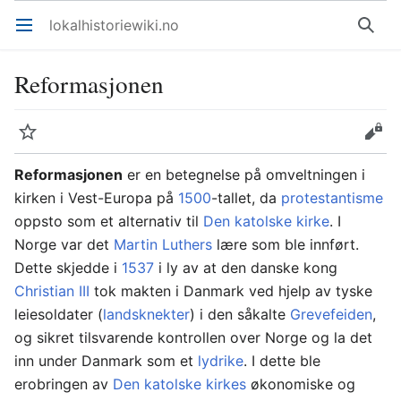
lokalhistoriewiki.no
Åpne hovedmenyen
Søk
Reformasjonen
Overvåk
Rediger
Reformasjonen
er en betegnelse på omveltningen i
kirken i Vest-Europa på
1500
-tallet, da
protestantisme
oppsto som et alternativ til
Den katolske kirke
. I
Norge var det
Martin Luthers
lære som ble innført.
Dette skjedde i
1537
i ly av at den danske kong
Christian III
tok makten i Danmark ved hjelp av tyske
leiesoldater (
landsknekter
) i den såkalte
Grevefeiden
,
og sikret tilsvarende kontrollen over Norge og la det
inn under Danmark som et
lydrike
. I dette ble
erobringen av
Den katolske kirkes
økonomiske og