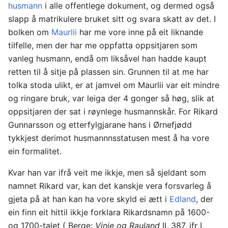
husmann
i alle offentlege dokument, og dermed også
slapp å matrikulere bruket sitt og svara skatt av det. I
bolken om
Maurlii
har me vore inne på eit liknande
tilfelle, men der har me oppfatta oppsitjaren som
vanleg husmann, endå om liksåvel han hadde kaupt
retten til å sitje på plassen sin. Grunnen til at me har
tolka stoda ulikt, er at jamvel om Maurlii var eit mindre
og ringare bruk, var leiga der 4 gonger så høg, slik at
oppsitjaren der sat i røynlege husmannskår. For Rikard
Gunnarsson og etterfylgjarane hans i Ørnefjødd
tykkjest derimot husmannnsstatusen mest å ha vore
ein formalitet.
Kvar han var ifrå veit me ikkje, men så sjeldant som
namnet Rikard var, kan det kanskje vera forsvarleg å
gjeta på at han kan ha vore skyld ei ætt i
Edland
, der
ein finn eit hittil ikkje forklara Rikardsnamn på 1600-
og 1700-talet ( Berge:
Vinje og Rauland
II, 387, jfr I,