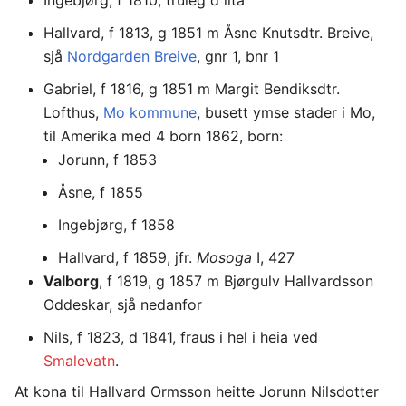
Hallvard, f 1813, g 1851 m Åsne Knutsdtr. Breive,
sjå
Nordgarden Breive
, gnr 1, bnr 1
Gabriel, f 1816, g 1851 m Margit Bendiksdtr.
Lofthus,
Mo kommune
, busett ymse stader i Mo,
til Amerika med 4 born 1862, born:
Jorunn, f 1853
Åsne, f 1855
Ingebjørg, f 1858
Hallvard, f 1859, jfr.
Mosoga
I, 427
Valborg
, f 1819, g 1857 m Bjørgulv Hallvardsson
Oddeskar, sjå nedanfor
Nils, f 1823, d 1841, fraus i hel i heia ved
Smalevatn
.
At kona til Hallvard Ormsson heitte Jorunn Nilsdotter