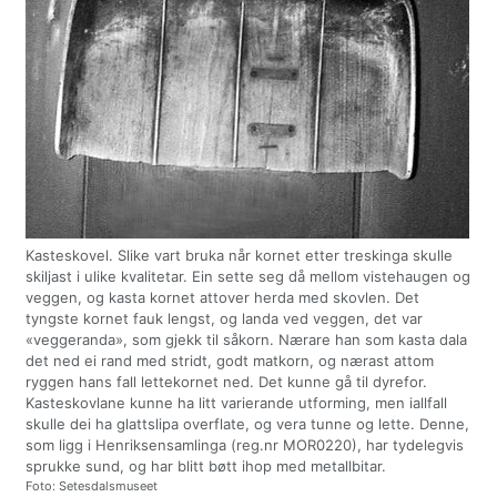
Kasteskovel. Slike vart bruka når kornet etter treskinga skulle
skiljast i ulike kvalitetar. Ein sette seg då mellom vistehaugen og
veggen, og kasta kornet attover herda med skovlen. Det
tyngste kornet fauk lengst, og landa ved veggen, det var
«veggeranda», som gjekk til såkorn. Nærare han som kasta dala
det ned ei rand med stridt, godt matkorn, og nærast attom
ryggen hans fall lettekornet ned. Det kunne gå til dyrefor.
Kasteskovlane kunne ha litt varierande utforming, men iallfall
skulle dei ha glattslipa overflate, og vera tunne og lette. Denne,
som ligg i Henriksensamlinga (reg.nr MOR0220), har tydelegvis
sprukke sund, og har blitt bøtt ihop med metallbitar.
Foto: Setesdalsmuseet