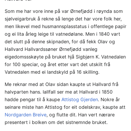
Som me har vore inne på var Ørnefjødd i røynda som
sjølveigarbruk å rekne så lenge det har vore folk her,
men likevel med husmannsplasstatus i offentlege papir
og ei lita årleg leige til vatnedølane. Men i 1840 vart
det slutt på denne skipnaden, for då fekk Olav og
Hallvard Hallvardssøner Ørnefjødd vanleg
eigedomssskøyte på bruket hjå Sigbjørn K. Vatnedalen
for 100 speciar, og året etter vart det utskilt frå
Vatnedalen med ei landskyld på 16 skilling.
Me reknar med at Olav sidan kaupte ut Hallvard frå
halvparten hans. Iallfall ser me at Hallvard i 1850
hadde pengar til å kaupe
Attistog Gjerden
. Nokre år
seinare miste han Attistog for eit odelskrav, kaupte att
Nordgarden Breive
, og flutte dit. Han vert nærare
presentert i bolken om det sistnemnde bruket.