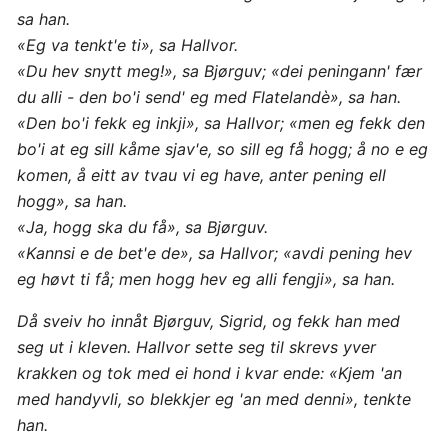
sa han.
«Eg va tenkt'e ti», sa Hallvor.
«Du hev snytt meg!», sa Bjørguv; «dei peningann' fær
du alli - den bo'i send' eg med Flatelandè», sa han.
«Den bo'i fekk eg inkji», sa Hallvor; «men eg fekk den
bo'i at eg sill kåme sjav'e, so sill eg få hogg; å no e eg
komen, å eitt av tvau vi eg have, anter pening ell
hogg», sa han.
«Ja, hogg ska du få», sa Bjørguv.
«Kannsi e de bet'e de», sa Hallvor; «avdi pening hev
eg høvt ti få; men hogg hev eg alli fengji», sa han.
Då sveiv ho innåt Bjørguv, Sigrid, og fekk han med
seg ut i kleven. Hallvor sette seg til skrevs yver
krakken og tok med ei hond i kvar ende: «Kjem 'an
med handyvli, so blekkjer eg 'an med denni», tenkte
han.