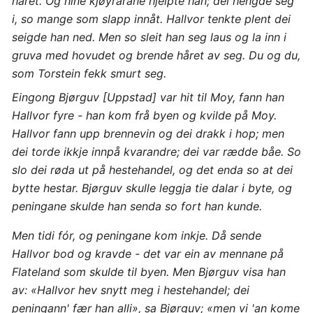
håret. Og hine kjøyrarane hjelpte han; dei hengde seg
i, so mange som slapp innåt. Hallvor tenkte plent dei
seigde han ned. Men so sleit han seg laus og la inn i
gruva med hovudet og brende håret av seg. Du og du,
som Torstein fekk smurt seg.
Eingong Bjørguv [Uppstad] var hit til Moy, fann han
Hallvor fyre - han kom frå byen og kvilde på Moy.
Hallvor fann upp brennevin og dei drakk i hop; men
dei torde ikkje innpå kvarandre; dei var rædde båe. So
slo dei røda ut på hestehandel, og det enda so at dei
bytte hestar. Bjørguv skulle leggja tie dalar i byte, og
peningane skulde han senda so fort han kunde.
Men tidi fór, og peningane kom inkje. Då sende
Hallvor bod og kravde - det var ein av mennane på
Flateland som skulde til byen. Men Bjørguv visa han
av: «Hallvor hev snytt meg i hestehandel; dei
peningann' fær han alli», sa Bjørguv; «men vi 'an kome