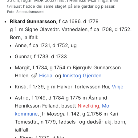
20 cm, reg.nr MOR 0003) finst i Henriksen-samlinga, men
tvillaust hadde dei same slaget på alle gardar og plassar.
Foto: Setesdalsmuseet
Rikard Gunnarsson
, f ca 1696, d 1778
g 1. m Signe Olavsdtr. Vatnedalen, f ca 1708, d 1752.
Born, iallfall:
Anne, f ca 1731, d 1752, ug
Gunnar, f 1733, d 1733
Margit, f 1734, g 1754 m Bjørgulv Gunnarsson
Holen, sjå
Hisdal
og
Innistog Gjerden
.
Kristi, f 1739, g m Halvor Torleivsson Rui,
Vinje
Astrid, f 1749, d 1784 g 1775 m Åsmund
Henriksson Felland, busett
Nivelking
,
Mo
kommune
, jfr
Mosoga
I, 142, g 2.1756 m Kari
Tomesdtr., n 1779, fødsels- og dødsår ukj. born,
iallfall:
Signe, f 1770, d lita