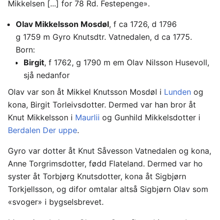
Mikkelsen [...] for 78 Rd. Festepenge».
Olav Mikkelsson Mosdøl
, f ca 1726, d 1796
g 1759 m Gyro Knutsdtr. Vatnedalen, d ca 1775.
Born:
Birgit
, f 1762, g 1790 m em Olav Nilsson Husevoll,
sjå nedanfor
Olav var son åt Mikkel Knutsson Mosdøl i
Lunden
og
kona, Birgit Torleivsdotter. Dermed var han bror åt
Knut Mikkelsson i
Maurlii
og Gunhild Mikkelsdotter i
Berdalen Der uppe
.
Gyro var dotter åt Knut Såvesson Vatnedalen og kona,
Anne Torgrimsdotter, fødd Flateland. Dermed var ho
syster åt Torbjørg Knutsdotter, kona åt Sigbjørn
Torkjellsson, og difor omtalar altså Sigbjørn Olav som
«svoger» i bygselsbrevet.