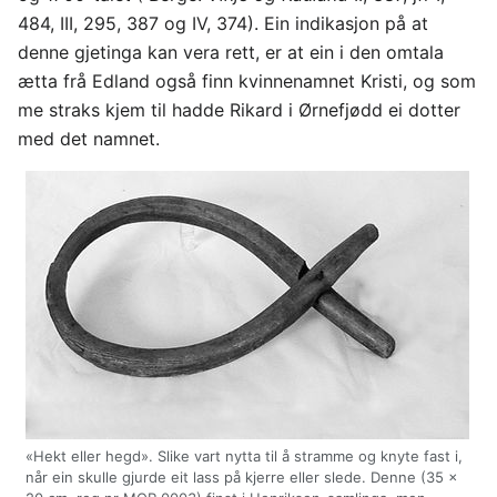
484, III, 295, 387 og IV, 374). Ein indikasjon på at
denne gjetinga kan vera rett, er at ein i den omtala
ætta frå Edland også finn kvinnenamnet Kristi, og som
me straks kjem til hadde Rikard i Ørnefjødd ei dotter
med det namnet.
«Hekt eller hegd». Slike vart nytta til å stramme og knyte fast i,
når ein skulle gjurde eit lass på kjerre eller slede. Denne (35 x