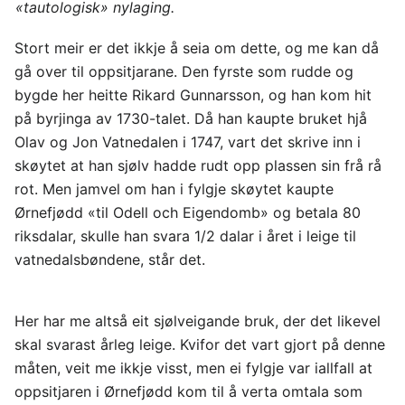
«tautologisk» nylaging.
Stort meir er det ikkje å seia om dette, og me kan då
gå over til oppsitjarane. Den fyrste som rudde og
bygde her heitte Rikard Gunnarsson, og han kom hit
på byrjinga av 1730-talet. Då han kaupte bruket hjå
Olav og Jon Vatnedalen i 1747, vart det skrive inn i
skøytet at han sjølv hadde rudt opp plassen sin frå rå
rot. Men jamvel om han i fylgje skøytet kaupte
Ørnefjødd «til Odell och Eigendomb» og betala 80
riksdalar, skulle han svara 1/2 dalar i året i leige til
vatnedalsbøndene, står det.
Her har me altså eit sjølveigande bruk, der det likevel
skal svarast årleg leige. Kvifor det vart gjort på denne
måten, veit me ikkje visst, men ei fylgje var iallfall at
oppsitjaren i Ørnefjødd kom til å verta omtala som