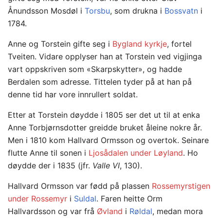
Ånundsson Mosdøl i
Torsbu
, som drukna i
Bossvatn
i
1784.
Anne og Torstein gifte seg i
Bygland kyrkje
, fortel
Tveiten. Vidare opplyser han at Torstein ved vigjinga
vart oppskriven som «Skarpskytter», og hadde
Berdalen som adresse. Tittelen tyder på at han på
denne tid har vore innrullert soldat.
Etter at Torstein døydde i 1805 ser det ut til at enka
Anne Torbjørnsdotter greidde bruket åleine nokre år.
Men i 1810 kom Hallvard Ormsson og overtok. Seinare
flutte Anne til sonen i
Ljosådalen under Løyland
. Ho
døydde der i 1835 (jfr.
Valle VI
, 130).
Hallvard Ormsson var fødd på plassen
Rossemyrstigen
under Rossemyr
i
Suldal
. Faren heitte Orm
Hallvardsson og var frå
Øvland
i
Røldal
, medan mora