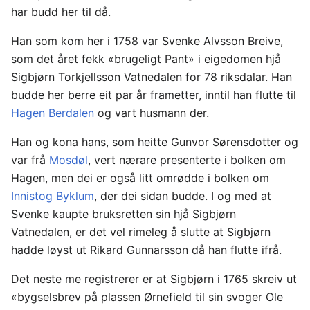
har budd her til då.
Han som kom her i 1758 var Svenke Alvsson Breive,
som det året fekk «brugeligt Pant» i eigedomen hjå
Sigbjørn Torkjellsson Vatnedalen for 78 riksdalar. Han
budde her berre eit par år frametter, inntil han flutte til
Hagen Berdalen
og vart husmann der.
Han og kona hans, som heitte Gunvor Sørensdotter og
var frå
Mosdøl
, vert nærare presenterte i bolken om
Hagen, men dei er også litt omrødde i bolken om
Innistog Byklum
, der dei sidan budde. I og med at
Svenke kaupte bruksretten sin hjå Sigbjørn
Vatnedalen, er det vel rimeleg å slutte at Sigbjørn
hadde løyst ut Rikard Gunnarsson då han flutte ifrå.
Det neste me registrerer er at Sigbjørn i 1765 skreiv ut
«bygselsbrev på plassen Ørnefield til sin svoger Ole