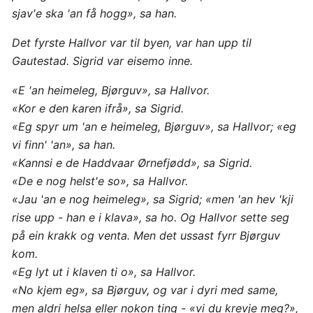
sjav'e ska 'an få hogg», sa han.
Det fyrste Hallvor var til byen, var han upp til
Gautestad. Sigrid var eisemo inne.
«E 'an heimeleg, Bjørguv», sa Hallvor.
«Kor e den karen ifrå», sa Sigrid.
«Eg spyr um 'an e heimeleg, Bjørguv», sa Hallvor; «eg
vi finn' 'an», sa han.
«Kannsi e de Haddvaar Ørnefjødd», sa Sigrid.
«De e nog helst'e so», sa Hallvor.
«Jau 'an e nog heimeleg», sa Sigrid; «men 'an hev 'kji
rise upp - han e i klava», sa ho. Og Hallvor sette seg
på ein krakk og venta. Men det ussast fyrr Bjørguv
kom.
«Eg lyt ut i klaven ti o», sa Hallvor.
«No kjem eg», sa Bjørguv, og var i dyri med same,
men aldri helsa eller nokon ting - «vi du krevje meg?»,