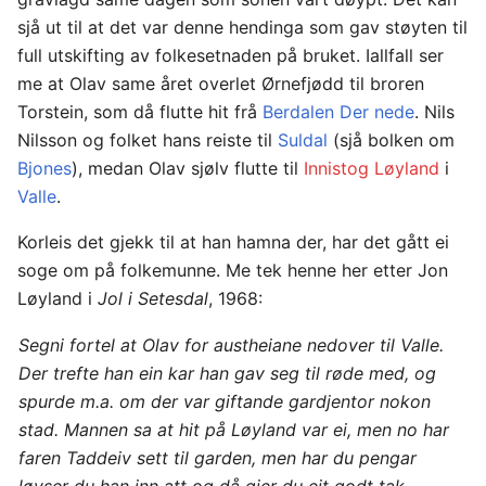
sjå ut til at det var denne hendinga som gav støyten til
full utskifting av folkesetnaden på bruket. Iallfall ser
me at Olav same året overlet Ørnefjødd til broren
Torstein, som då flutte hit frå
Berdalen Der nede
. Nils
Nilsson og folket hans reiste til
Suldal
(sjå bolken om
Bjones
), medan Olav sjølv flutte til
Innistog Løyland
i
Valle
.
Korleis det gjekk til at han hamna der, har det gått ei
soge om på folkemunne. Me tek henne her etter Jon
Løyland i
Jol i Setesdal
, 1968:
Segni fortel at Olav for austheiane nedover til Valle.
Der trefte han ein kar han gav seg til røde med, og
spurde m.a. om der var giftande gardjentor nokon
stad. Mannen sa at hit på Løyland var ei, men no har
faren Taddeiv sett til garden, men har du pengar
løyser du han inn att og då gjer du eit godt tak.