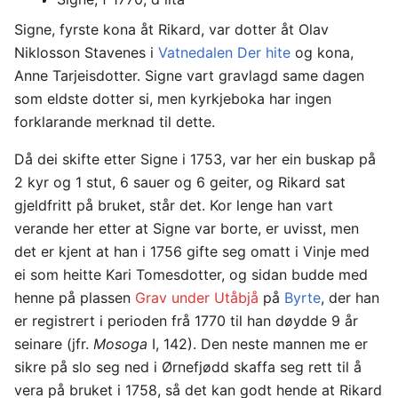
Signe, fyrste kona åt Rikard, var dotter åt Olav
Niklosson Stavenes i
Vatnedalen Der hite
og kona,
Anne Tarjeisdotter. Signe vart gravlagd same dagen
som eldste dotter si, men kyrkjeboka har ingen
forklarande merknad til dette.
Då dei skifte etter Signe i 1753, var her ein buskap på
2 kyr og 1 stut, 6 sauer og 6 geiter, og Rikard sat
gjeldfritt på bruket, står det. Kor lenge han vart
verande her etter at Signe var borte, er uvisst, men
det er kjent at han i 1756 gifte seg omatt i Vinje med
ei som heitte Kari Tomesdotter, og sidan budde med
henne på plassen
Grav under Utåbjå
på
Byrte
, der han
er registrert i perioden frå 1770 til han døydde 9 år
seinare (jfr.
Mosoga
I, 142). Den neste mannen me er
sikre på slo seg ned i Ørnefjødd skaffa seg rett til å
vera på bruket i 1758, så det kan godt hende at Rikard