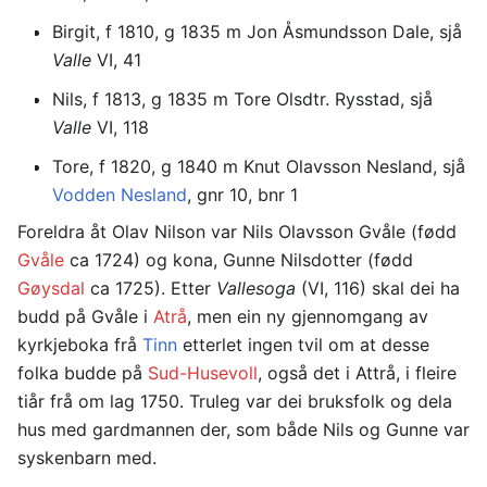
Birgit, f 1810, g 1835 m Jon Åsmundsson Dale, sjå
Valle
VI, 41
Nils, f 1813, g 1835 m Tore Olsdtr. Rysstad, sjå
Valle
VI, 118
Tore, f 1820, g 1840 m Knut Olavsson Nesland, sjå
Vodden Nesland
, gnr 10, bnr 1
Foreldra åt Olav Nilson var Nils Olavsson Gvåle (fødd
Gvåle
ca 1724) og kona, Gunne Nilsdotter (fødd
Gøysdal
ca 1725). Etter
Vallesoga
(VI, 116) skal dei ha
budd på Gvåle i
Atrå
, men ein ny gjennomgang av
kyrkjeboka frå
Tinn
etterlet ingen tvil om at desse
folka budde på
Sud-Husevoll
, også det i Attrå, i fleire
tiår frå om lag 1750. Truleg var dei bruksfolk og dela
hus med gardmannen der, som både Nils og Gunne var
syskenbarn med.