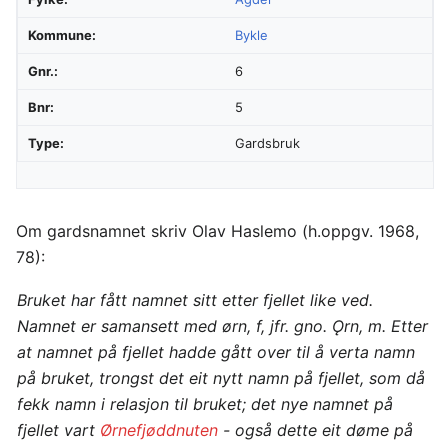
Kommune:
Bykle
Gnr.:
6
Bnr:
5
Type:
Gardsbruk
Om gardsnamnet skriv Olav Haslemo (h.oppgv. 1968,
78):
Bruket har fått namnet sitt etter fjellet like ved.
Namnet er samansett med
ørn
, f, jfr. gno.
Ǫrn
, m. Etter
at namnet på fjellet hadde gått over til å verta namn
på bruket, trongst det eit nytt namn på fjellet, som då
fekk namn i relasjon til bruket; det nye namnet på
fjellet vart
Ørnefjøddnuten
- også dette eit døme på