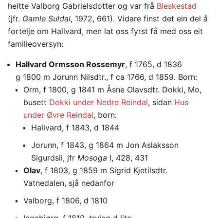
heitte Valborg Gabrielsdotter og var frå
Bleskestad
(jfr.
Gamle Suldal
, 1972, 661). Vidare finst det ein del å
fortelje om Hallvard, men lat oss fyrst få med oss eit
familieoversyn:
Hallvard Ormsson Rossemyr
, f 1765, d 1836
g 1800 m Jorunn Nilsdtr., f ca 1766, d 1859. Born:
Orm, f 1800, g 1841 m Åsne Olavsdtr. Dokki, Mo,
busett
Dokki under Nedre Reindal
, sidan
Hus
under Øvre Reindal
, born:
Hallvard, f 1843, d 1844
Jorunn, f 1843, g 1864 m Jon Aslaksson
Sigurdsli, jfr
Mosoga
I, 428, 431
Olav
, f 1803, g 1859 m Sigrid Kjetilsdtr.
Vatnedalen, sjå nedanfor
Valborg, f 1806, d 1810
Ingebjørg, f 1810, truleg d lita