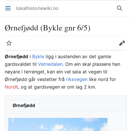
lokalhistoriewiki.no
Åpne hovedmenyen
Søk
Ørnefjødd (Bykle gnr 6/5)
Overvåk
Rediger
Ørnefjødd
i
Bykle
ligg i austenden av det gamle
gardsvaldet til
Vatnedalen
. Om ein skal plassere han
nøyare i terrenget, kan ein vel seia at vegen til
Ørnefjødd går vestetter frå
riksvegen
like nord for
Nordli
, og at gardsvegen er om lag 2 km.
Ørnefjødd