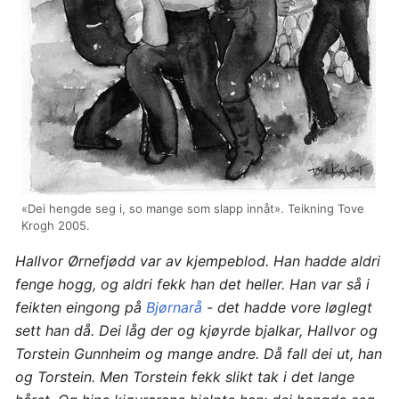
«Dei hengde seg i, so mange som slapp innåt». Teikning Tove
Krogh 2005.
Hallvor Ørnefjødd var av kjempeblod. Han hadde aldri
fenge hogg, og aldri fekk han det heller. Han var så i
feikten eingong på
Bjørnarå
- det hadde vore løglegt
sett han då. Dei låg der og kjøyrde bjalkar, Hallvor og
Torstein Gunnheim og mange andre. Då fall dei ut, han
og Torstein. Men Torstein fekk slikt tak i det lange