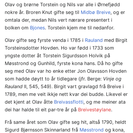
Olav og brørne Torstein og Nils var alle i Ørnefjødd
nokre år. Broren Knut gifte seg til
Midbø Breive
, og er
omtala der, medan Nils vert nærare presentert i
bolken om
Bjones
. Torstein kjem me til nedanfor.
Olav gifte seg fyrste venda i 1785 i
Rauland
med Birgit
Torsteinsdotter Hovden. Ho var fødd i 1733 som
yngste dotter åt Torstein Sigurdsson Holvik på
Møsstrond og Gunhild, fyrste kona hans. Då ho gifte
seg med Olav var ho enke etter Jon Olavsson Hovden
som hadde døytt to år tidlegare (jfr. Berge:
Vinje og
Rauland
II, 545, 549). Birgit vart gravlagd frå Breive i
1789, men me veit ikkje nett kvar dei budde. Likevel er
det kjent at Olav åtte
Breivassflotti
, og me meiner ata
dei har halde til eit par-tre år på
Breivestøylane
.
Frå same året som Olav gifte seg hit, altså 1790, heldt
Sigurd Bjørnsson Skinnarland frå
Møsstrond
og kona,