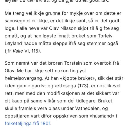
Me treng vel ikkje grunne for mykje over om dette er
sannsegn eller ikkje, er det ikkje sant, så er det godt
loge. I alle høve var Olav Nilsson skjot til å gifte seg
omatt, og at han løyste innatt bruket som Torleiv
Løyland hadde måtta sleppe ifrå seg stemmer også
(jfr
Valle
VI, 115).
Som nemnt var det broren Torstein som overtok frå
Olav. Me har ikkje sett nokon tinglyst
heimelsovergang. At han «kjøpte bruket», slik det står
i den gamle gards- og ættesoga (173), er nok likevel
rett, men med den modifikasjonen at det sikkert var
eit kaup på same vilkår som dei tidlegare. Bruket
skulle framleis vera plass under Vatnedalen, og
oppsitjaren vart difor oppskriven som «husmand» i
folketeljinga frå 1801
.