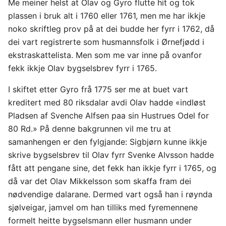
Me meiner helst at Olav og Gyro flutte hit og tok
plassen i bruk alt i 1760 eller 1761, men me har ikkje
noko skriftleg prov på at dei budde her fyrr i 1762, då
dei vart registrerte som husmannsfolk i Ørnefjødd i
ekstraskattelista. Men som me var inne på ovanfor
fekk ikkje Olav bygselsbrev fyrr i 1765.
I skiftet etter Gyro frå 1775 ser me at buet vart
kreditert med 80 riksdalar avdi Olav hadde «indløst
Pladsen af Svenche Alfsen paa sin Hustrues Odel for
80 Rd.» På denne bakgrunnen vil me tru at
samanhengen er den fylgjande: Sigbjørn kunne ikkje
skrive bygselsbrev til Olav fyrr Svenke Alvsson hadde
fått att pengane sine, det fekk han ikkje fyrr i 1765, og
då var det Olav Mikkelsson som skaffa fram dei
nødvendige dalarane. Dermed vart også han i røynda
sjølveigar, jamvel om han tilliks med fyremennene
formelt heitte bygselsmann eller husmann under