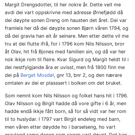
Margit Drengsdotter, til her nokre år. Dette veit me
avdi dei vart oppskrivne med adresse Ørnefjødd då
dei døypte sonen Dreng om hausten det året. Dei var
framleis her då dei døypte sonen Bjørn våren 1794, og
då dei gravla han eit år seinare. Men etter dette vil me
tru at dei flutte ifrå, for i 1796 kom Nils Nilsson, bror
åt Olav, hit frå Bjones med familien sin, og då var her
nok ikkje rom til fleire. Kvar Sigurd og Margit heldt til i
dei nestfylgjande åra er uvisst, men frå 1800 finn me
dei på
Berget Mosdøl
, gnr 13, bnr 2, og den nærare
omtalen av dei er plasssert i bolken om det bruket.
Som nemnt kom Nils Nilsson og folket hans hit i 1796.
Olav Nilsson og Birgit hadde då vore gifte i 6 år, men
hadde endå ikkje fått born, så for så vidt var her rom
til to huslydar. I 1797 vart Birgit endeleg med barn,
men våren etter døydde ho i barselseng, ho vart
gravlagd same dagen som sonen vart døypt. Det kan