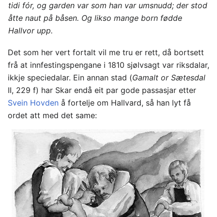
tidi fór, og garden var som han var umsnudd; der stod
åtte naut på båsen. Og likso mange born fødde
Hallvor upp.
Det som her vert fortalt vil me tru er rett, då bortsett
frå at innfestingspengane i 1810 sjølvsagt var riksdalar,
ikkje speciedalar. Ein annan stad (
Gamalt or Sætesdal
II, 229 f) har Skar endå eit par gode passasjar etter
Svein Hovden
å fortelje om Hallvard, så han lyt få
ordet att med det same: