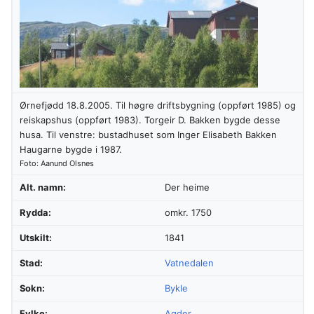
Ørnefjødd 18.8.2005. Til høgre driftsbygning (oppført 1985) og
reiskapshus (oppført 1983). Torgeir D. Bakken bygde desse
husa. Til venstre: bustadhuset som Inger Elisabeth Bakken
Haugarne bygde i 1987.
Foto: Aanund Olsnes
Alt. namn:
Der heime
Rydda:
omkr. 1750
Utskilt:
1841
Stad:
Vatnedalen
Sokn:
Bykle
Fylke:
Agder