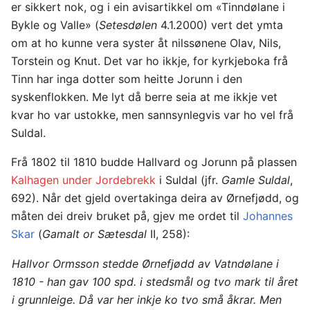
er sikkert nok, og i ein avisartikkel om «Tinndølane i
Bykle og Valle» (
Setesdølen
4.1.2000) vert det ymta
om at ho kunne vera syster åt nilssønene Olav, Nils,
Torstein og Knut. Det var ho ikkje, for kyrkjeboka frå
Tinn har inga dotter som heitte Jorunn i den
syskenflokken. Me lyt då berre seia at me ikkje vet
kvar ho var ustokke, men sannsynlegvis var ho vel frå
Suldal.
Frå 1802 til 1810 budde Hallvard og Jorunn på plassen
Kalhagen under Jordebrekk
i Suldal (jfr.
Gamle Suldal
,
692). Når det gjeld overtakinga deira av Ørnefjødd, og
måten dei dreiv bruket på, gjev me ordet til
Johannes
Skar
(
Gamalt or Sætesdal
II, 258):
Hallvor Ormsson stedde Ørnefjødd av Vatndølane i
1810 - han gav 100 spd. i stedsmål og tvo mark til året
i grunnleige. Då var her inkje ko tvo små åkrar. Men