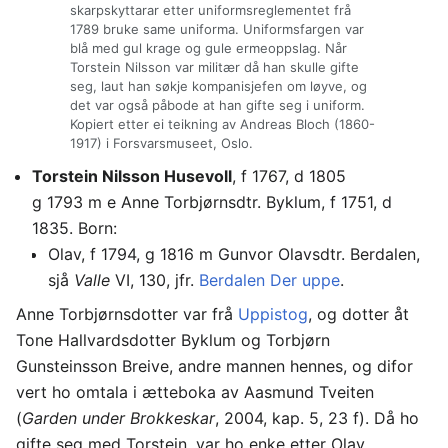
skarpskyttarar etter uniformsreglementet frå
1789 bruke same uniforma. Uniformsfargen var
blå med gul krage og gule ermeoppslag. Når
Torstein Nilsson var militær då han skulle gifte
seg, laut han søkje kompanisjefen om løyve, og
det var også påbode at han gifte seg i uniform.
Kopiert etter ei teikning av Andreas Bloch (1860-
1917) i Forsvarsmuseet, Oslo.
Torstein Nilsson Husevoll
, f 1767, d 1805
g 1793 m e Anne Torbjørnsdtr. Byklum, f 1751, d
1835. Born:
Olav, f 1794, g 1816 m Gunvor Olavsdtr. Berdalen,
sjå
Valle
VI, 130, jfr.
Berdalen Der uppe
.
Anne Torbjørnsdotter var frå
Uppistog
, og dotter åt
Tone Hallvardsdotter Byklum og Torbjørn
Gunsteinsson Breive, andre mannen hennes, og difor
vert ho omtala i ætteboka av Aasmund Tveiten
(
Garden under Brokkeskar
, 2004, kap. 5, 23 f). Då ho
gifte seg med Torstein, var ho enke etter Olav