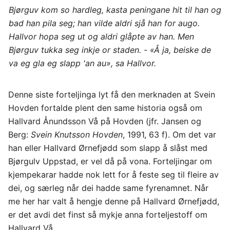
Bjørguv kom so hardleg, kasta peningane hit til han og
bad han pila seg; han vilde aldri sjå han for augo.
Hallvor hopa seg ut og aldri glåpte av han. Men
Bjørguv tukka seg inkje or staden. - «Å ja, beiske de
va eg gla eg slapp 'an au», sa Hallvor.
Denne siste forteljinga lyt få den merknaden at Svein
Hovden fortalde plent den same historia også om
Hallvard Ånundsson Vå på Hovden (jfr. Jansen og
Berg:
Svein Knutsson Hovden
, 1991, 63 f). Om det var
han eller Hallvard Ørnefjødd som slapp å slåst med
Bjørgulv Uppstad, er vel då på vona. Forteljingar om
kjempekarar hadde nok lett for å feste seg til fleire av
dei, og særleg når dei hadde same fyrenamnet. Når
me her har valt å hengje denne på Hallvard Ørnefjødd,
er det avdi det finst så mykje anna forteljestoff om
Hallvard Vå.