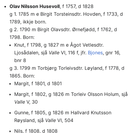
Olav Nilsson Husevoll
, f 1757, d 1828
g 1. 1785 m e Birgit Torsteinsdtr. Hovden, f 1733, d
1789, ikkje born.
g 2. 1790 m Birgit Olavsdtr. Ørnefjødd, f 1762, d
1798. Born:
Knut, f 1798, g 1827 m e Ågot Vetlesdtr.
Ljosådalen, sjå
Valle
VI, 116 f, jfr.
Bjones
, gnr 16,
bnr 8
g 3. 1799 m Torbjørg Torleivsdtr. Løyland, f 1778, d
1865. Born:
Margit, f 1801, d 1801
Margit, f 1802, g 1826 m Torleiv Olsson Holum, sjå
Valle
V, 30
Gunne, f 1805, g 1826 m Hallvard Knutsson
Røysland, sjå
Valle
VI, 504
Nils, f 1808, d 1808