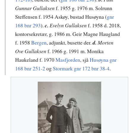
Gunnar Gullaksen
f. 1955 g. 1976 m. Solrunn
Steffensen f. 1954 Askøy, bustad Husøyna (
gnr
168 bnr 293
).
c.
Evelyn Gullaksen
f. 1958 d. 2018,
kontorsekretær, g. 1986 m. Geir Magne Haugland
f. 1958
Bergen
, adjunkt, busette der.
d.
Morten
Ove Gullaksen
f. 1966 g. 1991 m. Monika
Haukeland f. 1970
Masfjorden
, sjå
Husøyna gnr
168 bnr 251-2
og
Stormark gnr 172 bnr 38-4
.