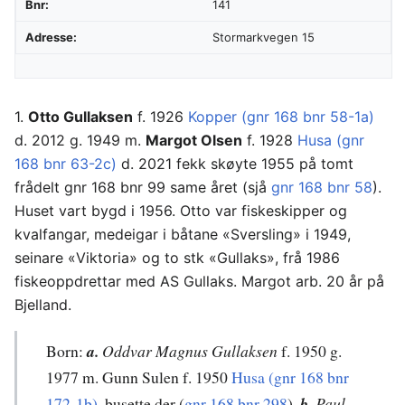
Bnr:
141
Adresse:
Stormarkvegen 15
1.
Otto Gullaksen
f. 1926
Kopper (gnr 168 bnr 58-1a)
d. 2012 g. 1949 m.
Margot Olsen
f. 1928
Husa (gnr
168 bnr 63-2c)
d. 2021 fekk skøyte 1955 på tomt
frådelt gnr 168 bnr 99 same året (sjå
gnr 168 bnr 58
).
Huset vart bygd i 1956. Otto var fiskeskipper og
kvalfangar, medeigar i båtane «Sversling» i 1949,
seinare «Viktoria» og to stk «Gullaks», frå 1986
fiskeoppdrettar med AS Gullaks. Margot arb. 20 år på
Bjelland.
Born:
a.
Oddvar Magnus Gullaksen
f. 1950 g.
1977 m. Gunn Sulen f. 1950
Husa (gnr 168 bnr
172-1b)
, busette der (
gnr 168 bnr 298
).
b.
Paul