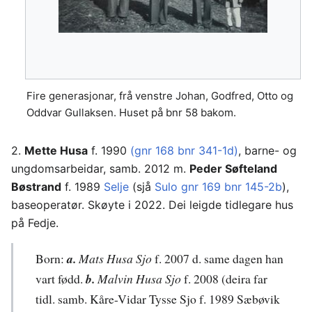
Fire generasjonar, frå venstre Johan, Godfred, Otto og
Oddvar Gullaksen. Huset på bnr 58 bakom.
2.
Mette Husa
f. 1990
(gnr 168 bnr 341-1d)
, barne- og
ungdomsarbeidar, samb. 2012 m.
Peder Søfteland
Bøstrand
f. 1989
Selje
(sjå
Sulo gnr 169 bnr 145-2b
),
baseoperatør. Skøyte i 2022. Dei leigde tidlegare hus
på Fedje.
Born:
a.
Mats Husa Sjo
f. 2007 d. same dagen han
vart fødd.
b.
Malvin
Husa Sjo
f. 2008 (deira far
tidl. samb. Kåre-Vidar Tysse Sjo f. 1989 Sæbøvik