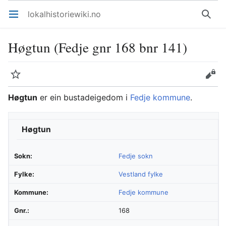
lokalhistoriewiki.no
Åpne hovedmenyen
Søk
Høgtun (Fedje gnr 168 bnr 141)
Overvåk
Rediger
Høgtun
er ein bustadeigedom i
Fedje kommune
.
Høgtun
Sokn:
Fedje sokn
Fylke:
Vestland fylke
Kommune:
Fedje kommune
Gnr.:
168