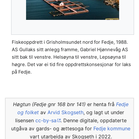
Fiskeoppdrett i Grisholmsundet nord for Fedje, 1988.
AS Gullaks sitt anlegg framme, Gabriel Hjønnevåg AS
sitt bak til venstre. Helsøyna til venstre, Lepsøyna til
høgre. Det var ei tid fire oppdrettskonsesjonar for laks
på Fedje.
Høgtun (Fedje gnr 168 bnr 141)
er henta frå
Fedje
og folket
av
Arvid Skogseth
, og lagt ut under
lisensen
cc-by-sa
. Denne digitale, oppdaterte
utgåva av gards- og ættesoga for
Fedje kommune
vart utarbeida av Skogseth i 2022.