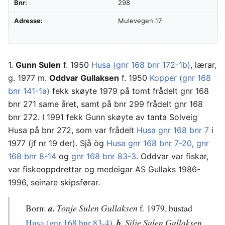
Bnr:
298
Adresse:
Mulevegen 17
1.
Gunn Sulen
f. 1950
Husa (gnr 168 bnr 172-1b)
, lærar,
g. 1977 m.
Oddvar Gullaksen
f. 1950
Kopper (gnr 168
bnr 141-1a)
fekk skøyte 1979 på tomt frådelt gnr 168
bnr 271 same året, samt på bnr 299 frådelt gnr 168
bnr 272. I 1991 fekk Gunn skøyte av tanta Solveig
Husa på bnr 272, som var frådelt
Husa gnr 168 bnr 7
i
1977 (jf nr 19 der). Sjå òg
Husa gnr 168 bnr 7-20
,
gnr
168 bnr 8-14
og
gnr 168 bnr 83-3
. Oddvar var fiskar,
var fiskeoppdrettar og medeigar AS Gullaks 1986-
1996, seinare skipsførar.
Born:
a.
Tonje Sulen Gullaksen
f. 1979, bustad
Husa (gnr 168 bnr 83-4)
.
b.
Silje Sulen Gullaksen