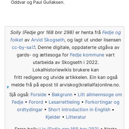
Oddvar og Paul Gullaksen.
Solly (Fedje gnr 168 bnr 298)
er henta frå
Fedje og
folket
av
Arvid Skogseth
, og lagt ut under lisensen
cc-by-sa
. Denne digitale, oppdaterte utgåva av
gards- og ættesoga for
Fedje kommune
vart
utarbeida av Skogseth i 2022.
Lokalhistoriewikis brukere kan
fritt redigere og utvide artikkelen. Ein kan også
melde frå på epost til arviskog(krøllalfa)online.no.
Sjå også:
Forside
•
Bakgrunn
•
Litt allmennsoge om
Fedje
•
Forord
•
Lesarrettleiing
•
Forkortingar og
ordtydingar
•
Short introduction in English
•
Kjelder
•
Litteratur