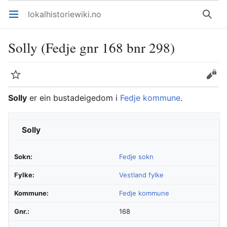
lokalhistoriewiki.no
Åpne hovedmenyen
Søk
Solly (Fedje gnr 168 bnr 298)
Overvåk
Rediger
Solly
er ein bustadeigedom i
Fedje kommune
.
Solly
Sokn:
Fedje sokn
Fylke:
Vestland fylke
Kommune:
Fedje kommune
Gnr.:
168