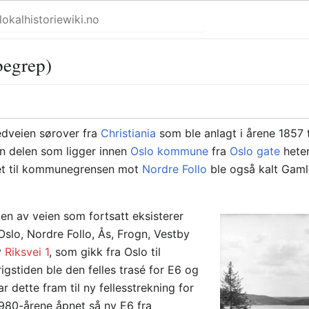
begrep)
edveien sørover fra
Christiania
som ble anlagt i årene 1857 t
n delen som ligger innen
Oslo kommune
fra
Oslo gate
heter
set til kommunegrensen mot
Nordre Follo
ble også kalt Gaml
len av veien som fortsatt eksisterer
lo, Nordre Follo, Ås, Frogn, Vestby
v
Riksvei 1
, som gikk fra Oslo til
krigstiden ble den felles trasé for E6 og
 dette fram til ny fellesstrekning for
1980-årene åpnet så ny E6 fra