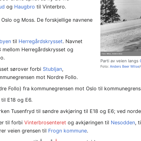
ud
og
Haugbro
til Vinterbro.
 Oslo og Moss. De forskjellige navnene
byen
til
Herregårdskrysset
. Navnet
18 mellom Herregårdskrysset og
o.
Parti av veien langs
Foto:
Anders Beer Wilse
/
sset sørover forbi
Stubljan
,
ommunegrensen mot Nordre Follo.
rdre Follo) fra kommunegrensen mot Oslo til kommunegrens
 til E18 og E6.
ken Tusenfryd til søndre avkjøring til E18 og E6; ved nor
r til forbi
Vinterbrosenteret
og avkjøringen til
Nesodden
, 
er veien grensen til
Frogn kommune
.