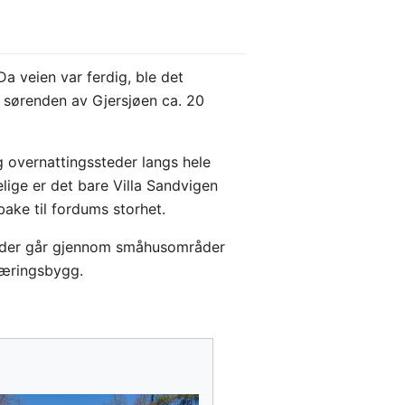
 veien var ferdig, ble det
 sørenden av Gjersjøen ca. 20
g overnattingssteder langs hele
ige er det bare Villa Sandvigen
lbake til fordums storhet.
steder går gjennom småhusområder
næringsbygg.