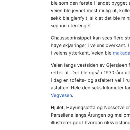
ble som den første i landet bygget 
veien ble jevnet mest mulig ut, kol
søkk ble gjenfylt, slik at det ble mi
seg inn i terrenget.
Chausseprinsippet kan sees flere st
høye skjæringer i veiens overkant. I
i veiens ytterkant. Veien ble
makada
Veien langs vestsiden av Gjersjøen 
rettet ut. Det ble også i 1930-åra ut
i dag en tofelts- og asfaltert vei i
asfalten. Hele den seks kilometer la
Vegvesen
.
Hjulet, Høyungsletta og Nessetveie
Parsellene langs Årungen og mellom
illustrerer godt hvordan riksveistan