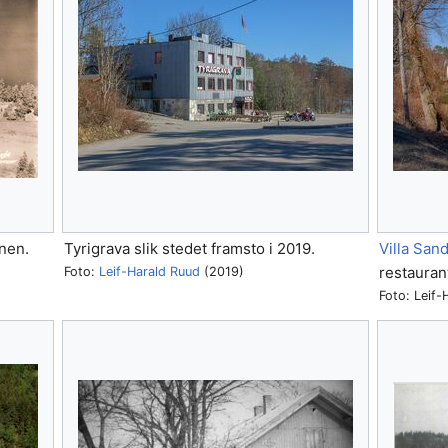
nen.
Tyrigrava slik stedet framsto i 2019.
Villa San
restauran
Foto:
Leif-Harald Ruud
(2019)
Foto: Leif-