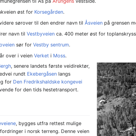
mmunegrensen til Ås på
Årungens
vestside.
akveien øst for
Korsegården
.
videre sørover til den endrer navn til
Åsveien
på grensen 
rer navn til
Vestbyveien
ca. 400 meter øst for toplanskrys
oveien
sør for
Vestby sentrum
.
år over i veien
Verket
i
Moss
.
Bergh
, senere landets første veidirektør,
vedvei rundt
Ekebergåsen
langs
ing for
Den Fredrikshaldske kongevei
vende for den tids hestetransport.
veiene
, bygges utfra rettest mulige
fordringer i norsk terreng. Denne veien