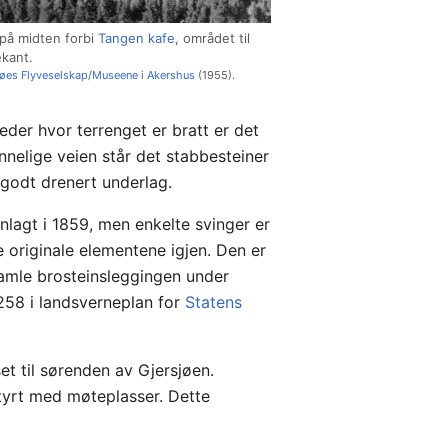
 på midten forbi
Tangen kafe
, området til
ekant.
øes Flyveselskap
/
Museene i Akershus
(1955).
der hvor terrenget er bratt er det
nnelige veien står det stabbesteiner
 godt drenert underlag.
nlagt i 1859, men enkelte svinger er
de originale elementene igjen. Den er
 gamle brosteinsleggingen under
 258 i landsverneplan for
Statens
t til sørenden av Gjersjøen.
tyrt med møteplasser. Dette