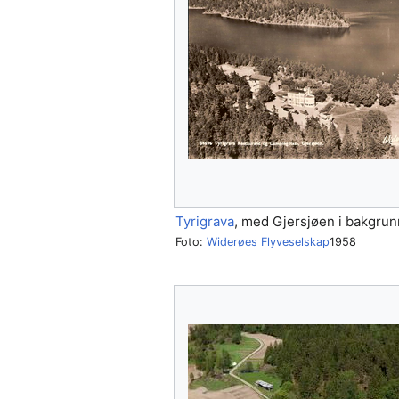
Tyrigrava
, med Gjersjøen i bakgrun
Foto:
Widerøes Flyveselskap
1958