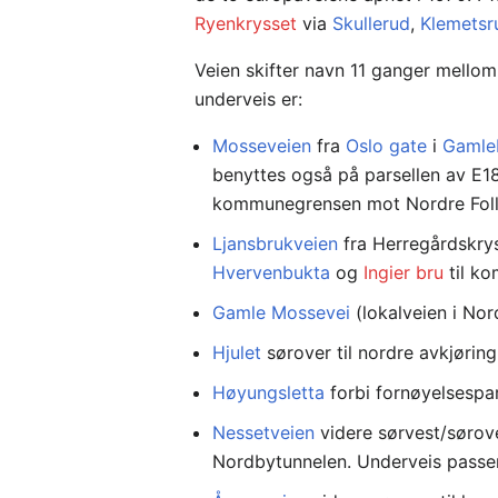
Ryenkrysset
via
Skullerud
,
Klemetsr
Veien skifter navn 11 ganger mellom
underveis er:
Mosseveien
fra
Oslo gate
i
Gamle
benyttes også på parsellen av E
kommunegrensen mot Nordre Foll
Ljansbrukveien
fra Herregårdskry
Hvervenbukta
og
Ingier bru
til k
Gamle Mossevei
(lokalveien i No
Hjulet
sørover til nordre avkjøring
Høyungsletta
forbi fornøyelsespar
Nessetveien
videre sørvest/sørove
Nordbytunnelen. Underveis passer