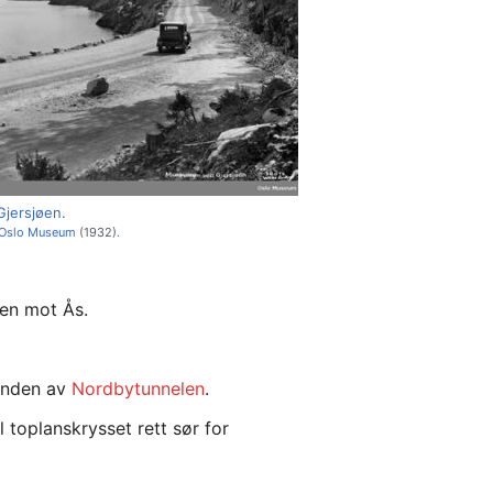
Gjersjøen
.
Oslo Museum
(1932).
en mot Ås.
denden av
Nordbytunnelen
.
til toplanskrysset rett sør for