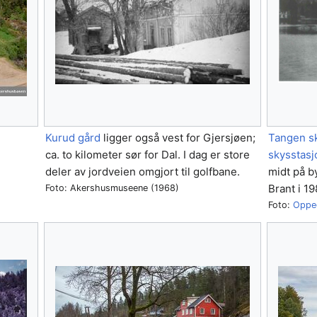
Kurud gård
ligger også vest for Gjersjøen;
Tangen s
ca. to kilometer sør for Dal. I dag er store
skysstasj
deler av jordveien omgjort til golfbane.
midt på b
Brant i 19
Foto: Akershusmuseene (1968)
Foto:
Oppeg