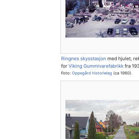
Ringnes skysstasjon
med hjulet, r
for
Viking Gummivarefabrikk
fra 19
Foto:
Oppegård historielag
(ca 1960).