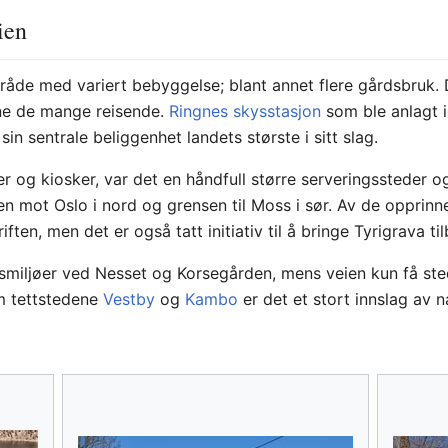
ien
de med variert bebyggelse; blant annet flere gårdsbruk. Da
ene de mange reisende.
Ringnes skysstasjon
som ble anlagt i
in sentrale beliggenhet landets største i sitt slag.
r og kiosker, var det en håndfull større serveringssteder o
mot Oslo i nord og grensen til Moss i sør. Av de opprinnel
ften, men det er også tatt initiativ til å bringe Tyrigrava ti
ingsmiljøer ved Nesset og Korsegården, mens veien kun få 
om tettstedene
Vestby
og
Kambo
er det et stort innslag av 