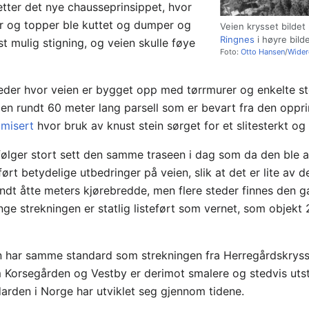
etter det nye chausseprinsippet, hvor
ler og topper ble kuttet og dumper og
Veien krysset bildet
Ringnes
i høyre bild
nst mulig stigning, og veien skulle føye
Foto:
Otto Hansen
/
Wider
eder hvor veien er bygget opp med tørrmurer og enkelte ste
 en rundt 60 meter lang parsell som er bevart fra den oppri
misert
hvor bruk av knust stein sørget for et slitesterkt og
følger stort sett den samme traseen i dag som da den ble a
ført betydelige utbedringer på veien, slik at det er lite av 
 rundt åtte meters kjørebredde, men flere steder finnes den
nge strekningen er statlig listeført som vernet, som objekt
n har samme standard som strekningen fra Herregårdskrysse
 Korsegården og Vestby er derimot smalere og stedvis uts
darden i Norge har utviklet seg gjennom tidene.