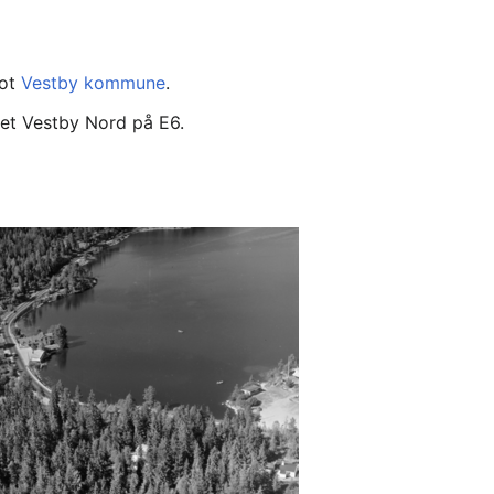
mot
Vestby kommune
.
set Vestby Nord på E6.