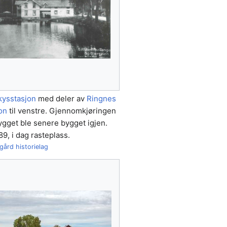
kysstasjon
med deler av
Ringnes
on
til venstre. Gjennomkjøringen
ygget ble senere bygget igjen.
89, i dag rasteplass.
ård historielag