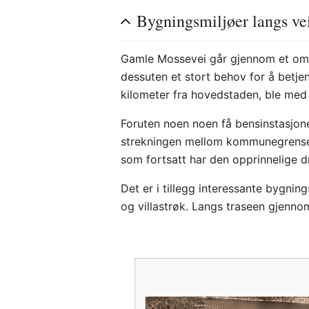
Bygningsmiljøer langs ve
Gamle Mossevei går gjennom et områ
dessuten et stort behov for å betj
kilometer fra hovedstaden, ble med s
Foruten noen noen få bensinstasjone
strekningen mellom kommunegrensen 
som fortsatt har den opprinnelige dri
Det er i tillegg interessante bygn
og villastrøk. Langs traseen gjenn