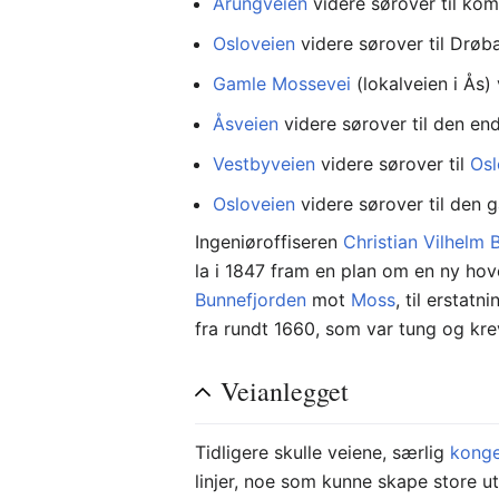
Årungveien
videre sørover til ko
Osloveien
videre sørover til Drøb
Gamle Mossevei
(lokalveien i Ås) 
Åsveien
videre sørover til den end
Vestbyveien
videre sørover til
Osl
Osloveien
videre sørover til den g
Ingeniøroffiseren
Christian Vilhelm 
la i 1847 fram en plan om en ny ho
Bunnefjorden
mot
Moss
, til erstatn
fra rundt 1660, som var tung og kre
Veianlegget
Tidligere skulle veiene, særlig
konge
linjer, noe som kunne skape store ut