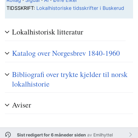
Rollag
·
Sigdal
·
Ål
·
Øvre Eiker
T
IDSSKRIFT
:
Lokalhistoriske tidsskrifter i Buskerud
Lokalhistorisk litteratur
Katalog over Norgesbrev 1840-1960
Bibliografi over trykte kjelder til norsk
lokalhistorie
Aviser
Sist redigert for 6 måneder siden
av
Emilhyttel