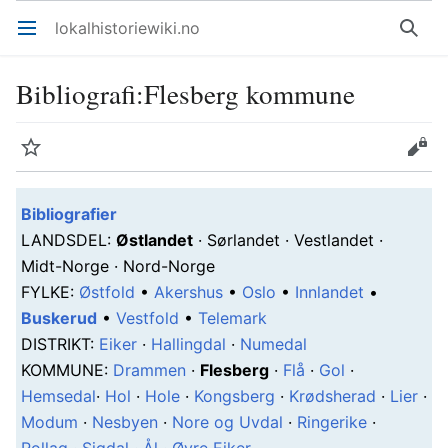
lokalhistoriewiki.no
Åpne hovedmenyen
Søk
Bibliografi
:
Flesberg kommune
Overvåk
Rediger
Bibliografier
L
ANDSDEL
:
Østlandet
· Sørlandet · Vestlandet ·
Midt-Norge · Nord-Norge
F
YLKE
:
Østfold
•
Akershus
•
Oslo
•
Innlandet
•
Buskerud
•
Vestfold
•
Telemark
D
ISTRIKT
:
Eiker
·
Hallingdal
·
Numedal
K
OMMUNE
:
Drammen
·
Flesberg
·
Flå
·
Gol
·
Hemsedal
·
Hol
·
Hole
·
Kongsberg
·
Krødsherad
·
Lier
·
Modum
·
Nesbyen
·
Nore og Uvdal
·
Ringerike
·