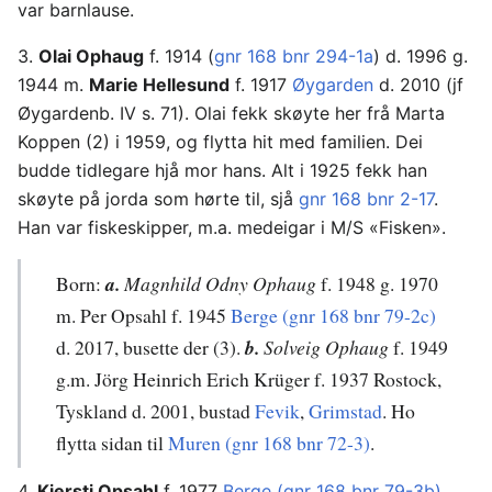
var barnlause.
3.
Olai Ophaug
f. 1914 (
gnr 168 bnr 294-1a
) d. 1996 g.
1944 m.
Marie Hellesund
f. 1917
Øygarden
d. 2010 (jf
Øygardenb. IV s. 71). Olai fekk skøyte her frå Marta
Koppen (2) i 1959, og flytta hit med familien. Dei
budde tidlegare hjå mor hans. Alt i 1925 fekk han
skøyte på jorda som hørte til, sjå
gnr 168 bnr 2-17
.
Han var fiskeskipper, m.a. medeigar i M/S «Fisken».
Born:
a.
Magnhild Odny Ophaug
f. 1948 g. 1970
m. Per Opsahl f. 1945
Berge (gnr 168 bnr 79-2c)
d. 2017, busette der (3).
b.
Solveig Ophaug
f. 1949
g.m. Jörg Heinrich Erich Krüger f. 1937 Rostock,
Tyskland d. 2001, bustad
Fevik
,
Grimstad
. Ho
flytta sidan til
Muren (gnr 168 bnr 72-3)
.
4.
Kjersti Opsahl
f. 1977
Berge (gnr 168 bnr 79-3b)
,