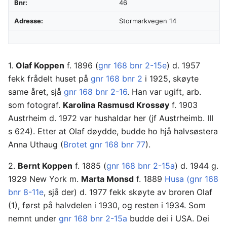
Bnr:
46
Adresse:
Stormarkvegen 14
1.
Olaf Koppen
f. 1896 (
gnr 168 bnr 2-15e
) d. 1957
fekk frådelt huset på
gnr 168 bnr 2
i 1925, skøyte
same året, sjå
gnr 168 bnr 2-16
. Han var ugift, arb.
som fotograf.
Karolina Rasmusd Krossøy
f. 1903
Austrheim d. 1972 var hushaldar her (jf Austrheimb. III
s 624). Etter at Olaf døydde, budde ho hjå halvsøstera
Anna Uthaug (
Brotet gnr 168 bnr 77
).
2.
Bernt Koppen
f. 1885 (
gnr 168 bnr 2-15a
) d. 1944 g.
1929 New York m.
Marta Monsd
f. 1889
Husa (gnr 168
bnr 8-11e
, sjå der) d. 1977 fekk skøyte av broren Olaf
(1), først på halvdelen i 1930, og resten i 1934. Som
nemnt under
gnr 168 bnr 2-15a
budde dei i USA. Dei