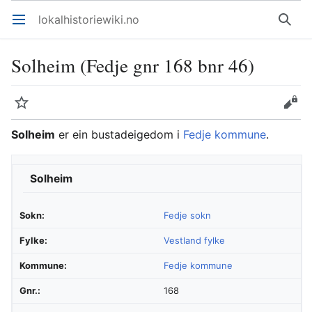
lokalhistoriewiki.no
Åpne hovedmenyen
Søk
Solheim (Fedje gnr 168 bnr 46)
Overvåk
Rediger
Solheim
er ein bustadeigedom i
Fedje kommune
.
Solheim
Sokn:
Fedje sokn
Fylke:
Vestland fylke
Kommune:
Fedje kommune
Gnr.:
168