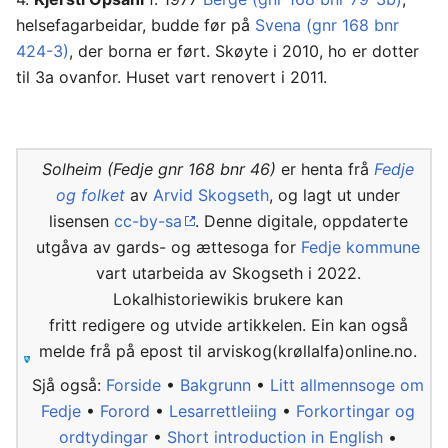
helsefagarbeidar, budde før på
Svena (gnr 168 bnr
424-3)
, der borna er ført. Skøyte i 2010, ho er dotter
til 3a ovanfor. Huset vart renovert i 2011.
Solheim (Fedje gnr 168 bnr 46)
er henta frå
Fedje
og folket
av
Arvid Skogseth
, og lagt ut under
lisensen
cc-by-sa
. Denne digitale, oppdaterte
utgåva av gards- og ættesoga for
Fedje kommune
vart utarbeida av Skogseth i 2022.
Lokalhistoriewikis brukere kan
fritt redigere og utvide artikkelen. Ein kan også
melde frå på epost til arviskog(krøllalfa)online.no.
Sjå også:
Forside
•
Bakgrunn
•
Litt allmennsoge om
Fedje
•
Forord
•
Lesarrettleiing
•
Forkortingar og
ordtydingar
•
Short introduction in English
•