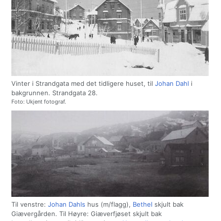
Vinter i Strandgata med det tidligere huset, til
Johan Dahl
i
bakgrunnen. Strandgata 28.
Foto: Ukjent fotograf.
Til venstre:
Johan Dahls
hus (m/flagg),
Bethel
skjult bak
Giævergården. Til Høyre: Giæverfjøset skjult bak