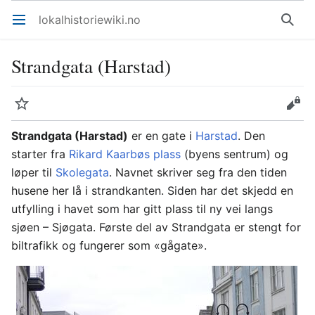
lokalhistoriewiki.no
Åpne hovedmenyen
Søk
Strandgata (Harstad)
Overvåk
Rediger
Strandgata (Harstad)
er en gate i
Harstad
. Den
starter fra
Rikard Kaarbøs plass
(byens sentrum) og
løper til
Skolegata
. Navnet skriver seg fra den tiden
husene her lå i strandkanten. Siden har det skjedd en
utfylling i havet som har gitt plass til ny vei langs
sjøen – Sjøgata. Første del av Strandgata er stengt for
biltrafikk og fungerer som «gågate».