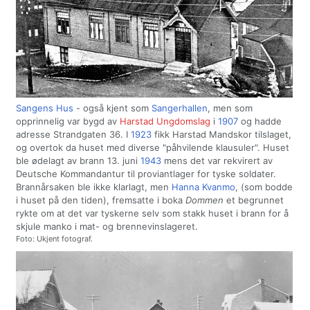
Sangens Hus
- også kjent som
Sangerhallen
, men som
opprinnelig var bygd av
Harstad Ungdomslag
i
1907
og hadde
adresse Strandgaten 36. I
1923
fikk Harstad Mandskor tilslaget,
og overtok da huset med diverse "påhvilende klausuler". Huset
ble ødelagt av brann 13. juni
1943
mens det var rekvirert av
Deutsche Kommandantur til proviantlager for tyske soldater.
Brannårsaken ble ikke klarlagt, men
Hanna Kvanmo
, (som bodde
i huset på den tiden), fremsatte i boka
Dommen
et begrunnet
rykte om at det var tyskerne selv som stakk huset i brann for å
skjule manko i mat- og brennevinslageret.
Foto: Ukjent fotograf.