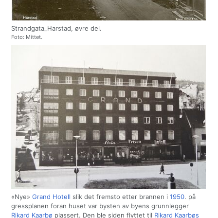
Strandgata_Harstad, øvre del.
Foto: Mittet.
«Nye»
Grand Hotell
slik det fremsto etter brannen i
1950
. på
gressplanen foran huset var bysten av byens grunnlegger
Rikard Kaarbø
plassert. Den ble siden flyttet til
Rikard Kaarbøs