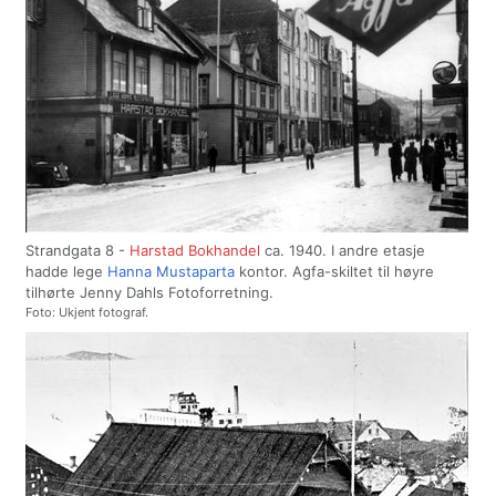
Strandgata 8 -
Harstad Bokhandel
ca. 1940. I andre etasje
hadde lege
Hanna Mustaparta
kontor. Agfa-skiltet til høyre
tilhørte Jenny Dahls Fotoforretning.
Foto: Ukjent fotograf.