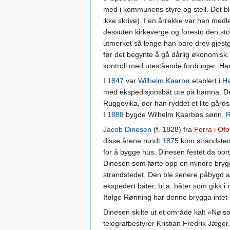
med i kommunens styre og stell. Det b
ikke skrive). I en årrekke var han med
dessuten kirkeverge og foresto den sto
utmerket så lenge han bare drev gjestg
før det begynte å gå dårlig økonomisk.
kontroll med utestående fordringer. Han
I
1847
var
Wilhelm Kaarbø
etablert i
Ha
med ekspedisjonsbåt ute på hamna. Dette
Ruggevika, der han ryddet et lite gårds
I
1888
bygde Wilhelm Kaarbøs sønn,
R
Jacob Dinesen
(f. 1828) fra
Forra i Ofo
disse årene rundt
1875
kom strandstede
for å bygge hus. Dinesen festet da bor
Dinesen som førte opp en mindre bryg
strandstedet. Den ble senere påbygd a
ekspedert båter, bl.a. båter som gikk i 
Ifølge Rønning har denne brygga inte
Dinesen skilte ut et område kalt «Nøis
telegrafbestyrer Kristian Fredrik Jæge