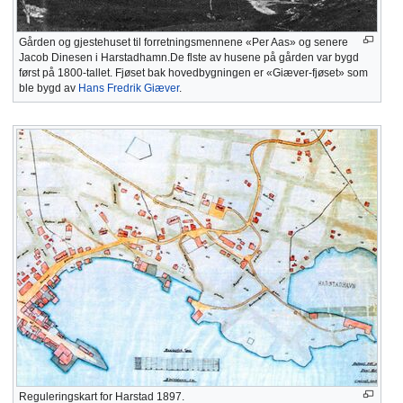
Gården og gjestehuset til forretningsmennene «Per Aas» og senere
Jacob Dinesen i Harstadhamn.De flste av husene på gården var bygd
først på 1800-tallet. Fjøset bak hovedbygningen er «Giæver-fjøset» som
ble bygd av
Hans Fredrik Giæver
.
Reguleringskart for Harstad 1897.