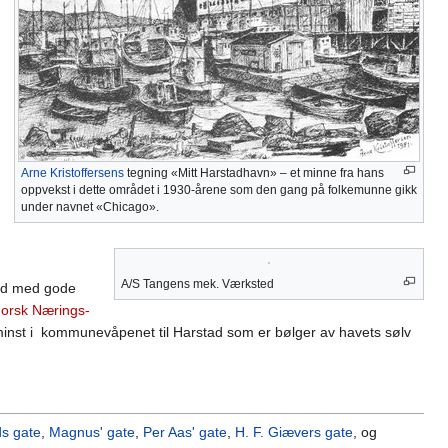
Arne Kristoffersens
tegning «Mitt Harstadhavn» – et minne fra hans
oppvekst i dette området i 1930-årene som den gang på folkemunne gikk
under navnet «Chicago».
A/S Tangens mek. Værksted
sild med gode
orsk Nærings-
 minst i kommunevåpenet til Harstad som er bølger av havets sølv
s gate
,
Magnus' gate
,
Per Aas' gate
,
H. F. Giævers gate
, og