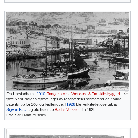
Fra Harstadhamn
1910
.
Tangens Mek. Værksted & Træskibsbyggeri
førte Nord-Norges største lager av reservedeler for motorer og hadde
patentslipp for 100 fots kjøllengde. I
1928
ble verkstedet overtatt av
Sigvart Bach
og ble hetende
Bachs Verksted
fra 1929.
Foto: Sør-Troms museum