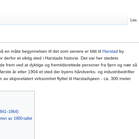
Les
 en måte begynnelsen til det som senere er blitt til
Harstad
by.
erfor et viktig sted i Harstads historie. Det var her stedets
de frem ved at dyktige og fremtidsrettede personer fra fjern og nær så
første år etter 1904 et sted der byens håndverks- og industribedrifter
av skipsrelatert virksomhet flyttet til Harstadsjøen - ca. 300 meter
1841–1864)
ten av 1900-tallet