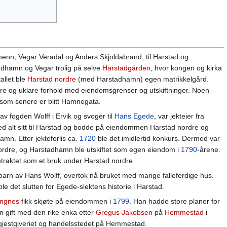
nn, Vegar Veradal og Anders Skjoldabrand, til Harstad og
adhamn og Vegar trolig på selve
Harstadgården
, hvor kongen og kirka
tallet ble
Harstad nordre
(med Harstadhamn) egen matrikkelgård.
ere og uklare forhold med eiendomsgrenser og utskiftninger. Noen
som senere er blitt Hamnegata.
av fogden Wolff i Ervik og svoger til
Hans Egede
, var jekteier fra
 alt sitt til Harstad og bodde på eiendommen Harstad nordre og
mn. Etter jekteforlis ca.
1720
ble det imidlertid konkurs. Dermed var
nordre, og Harstadhamn ble utskiftet som egen eiendom i
1790
-årene.
traktet som et bruk under Harstad nordre.
arn av Hans Wolff, overtok nå bruket med mange falleferdige hus.
e det slutten for Egede-slektens historie i Harstad.
angnes
fikk skjøte på eiendommen i
1799
. Han hadde store planer for
n gift med den rike enka etter
Gregus Jakobsen
på
Hemmestad
i
jestgiveriet og handelsstedet på Hemmestad.