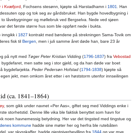
r i Kvæfjord
, Fochsens stesønn, kjøpte så Harstadhamn i
1801
. Han
et dessuten opp og tok seg av gårdsbruket. Han bygde hovedbygning i
g to låvebygninger og møllebruk ved Bergselva. Nede ved sjøen
var det første større hus som ble oppført nede i bukta.
 inngikk i
1827
kontrakt med bøndene på strekningen Sama-Tovik om
eres fisk til
Bergen
, men i juli samme året døde han, bare 23 år
 seg på nytt med
Tøger Peter Kristian Vidding
(
1796
-
1837
) fra
Vebostad
 bygdefaret, men satte seg i stor gjeld, og da han døde var boet
på bygdefarjekta.
Peder Pedersøn Hofstad
(
1794
-
1838
) kjøpte så
gen jekt, men omkom året etter i en høststorm utenfor innseilingen
tid (ca. 1841–1864)
nøy
, som gikk under navnet «Per Aas», giftet seg med Viddings enke i
ste storhetstid. Denne lille vika ble faktisk benyttet som havn for
fikk noen havnemessig betydning. Her var det tingsted med tingstue og
ndenes kommune
hadde sine møter her og herfra ble rutebåten
el, var skysskaffer, hadde gjestgiverbevilling fra
1844
og var mye