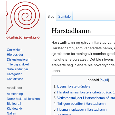
Side
Samtale
Harstadhamn
Hopp
Hopp
Harstadhamn
og gården Harstad var på
til
til
Harstadhamn, som var stedets hamn, er d
Om wikien
navigering
søk
sjørelaterte forretningsvirksomhet grod
Hjelpesider
mulighetene og satset. Det ble i byens 
Diskusjonsforum
Tilfeldig artikkel
etablerte seg. Senere ble hovedtyngden 
Siste endringer
unna.
Kategorier
Kontakt oss
Innhold
1
Byens første gründere
Avdelinger
2
Harstadhamns første storhetstid (ca. 
Allmenning
3
Verkstedsmiljøet i Harstadhamn på star
Norsk historisk leksikon
4
Tidligere bedrifter i Harstadhamn
Bibliografi
Kjeldearkiv
5
Husmannsplasser i Harstadhamn
Galleri