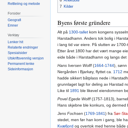
6
Anekdote
Rettleiing og metode
7
Kilder
Forsider
Geografi
Byens første gründere
Emner
Alt på
1300-tallet
kom kongens sysselme
Verktøy
Harstadhamn. Anders tok bolig i Harst
Lenker hit
i lang tid var eiere. På slutten av 1700-
Relaterte endringer
Etter året 1800 har det vært mange ei
Spesialsider
eide både i Harstadhamn og langs det 
Utskriftsvennlig versjon
Permanent lenke
Hans Iversen Wolff
(
1664
-
1744
), sønn 
Sideinformasjon
Nergården i Bjarkøy, flyttet ca.
1712
med
hadde sikkert båtplass nede i Harstadha
grunnlaget lagt for deling av Harstad 
Like til
1891
ble likevel eiendommen be
Povel Egede Wolff
(1757-1813), barneb
Hans skjebne ble konkurs, og dermed bl
Jens Fochsen
(
1769
-
1841
) fra
Sør-St
stedet, men før han kom i gang, ble ha
Kvæfjord
og overtok med henne både g