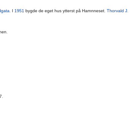
dgata
. I
1951
bygde de eget hus ytterst på Hamnneset.
Thorvald J.
nen.
7.