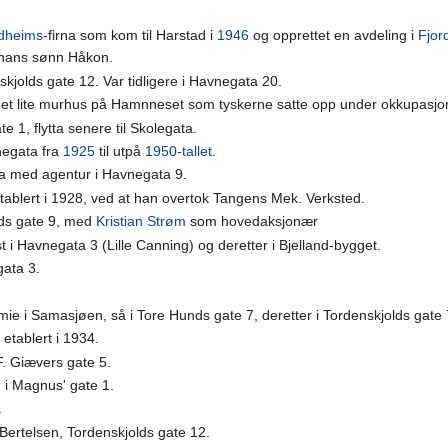
dheims
-firna som kom til Harstad i
1946
og opprettet en avdeling i
Fjor
r hans sønn Håkon.
kjolds gate 12. Var tidligere i Havnegata 20.
l i et lite murhus på Hamnneset som tyskerne satte opp under okkupasjo
 1, flytta senere til Skolegata.
vnegata fra
1925
til utpå
1950-tallet
.
ma med agentur i Havnegata 9.
tablert i 1928, ved at han overtok Tangens Mek. Verksted.
nds gate 9, med
Kristian Strøm
som hovedaksjonær
st i Havnegata 3 (Lille Canning) og deretter i Bjelland-bygget.
gata 3.
ie i Samasjøen, så i Tore Hunds gate 7, deretter i Tordenskjolds gate 
 etablert i 1934.
F. Giævers gate 5.
 i Magnus' gate 1.
.
Bertelsen, Tordenskjolds gate 12.