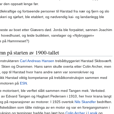
var den oppsatt lenge før.
ndlekraftige og fortseende personer til Harstad fra nær og fjern og slo
iskeri og sjøfart, ble etablert, og nødvendig kai- og landanlegg ble
este av boet etter Giævers død. Jorda ble forpaktet, sønnen Joachim
k hovedhuset, og leide butikken, varelager og «Nybryggen»
ute på Hamnneset?)
mn på starten av 1900-tallet
onstruktøren
Carl Andreas Hansen
trebåtbyggeriet Harstad Skibsværft.
, Skien og Drammen. Hans sønn skulle overta etter Colin Archer, men
 opp til Harstad hvor hans andre sønn var sorenskriver og
fikk Harstad viktig kompetanse på trebåtkonstruksjon sammen med
smotoren på
ESN
.
ble motorisert, ble verftet slått sammen med Tangen mek. Verksted.
 av Edvard Tangen og Hagbart Pedersen i 1910, her hvor krana langt
 seg på reparasjoner av motorer. I 1925 overtok
Nils Skandfer
bedriften.
iskebåten som tålte ristinga av en motor og var en foregangsmann i
truksjon og tegninger hadde han lært hos
Colin Archer
i
Larvik
og