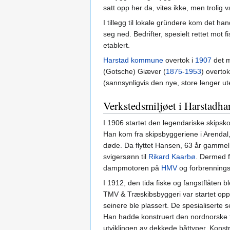
satt opp her da, vites ikke, men trolig 
I tillegg til lokale gründere kom det ha
seg ned. Bedrifter, spesielt rettet mot f
etablert.
Harstad kommune
overtok i
1907
det m
(Gotsche) Giæver (
1875
-
1953
) overto
(sannsynligvis den nye, store lenger 
Verkstedsmiljøet i Harstadha
I 1906 startet den legendariske skipsk
Han kom fra skipsbyggeriene i Arendal
døde. Da flyttet Hansen, 63 år gammel,
svigersønn til
Rikard Kaarbø
. Dermed 
dampmotoren på
HMV
og forbrenning
I 1912, den tida fiske og fangstflåten 
TMV & Træskibsbyggeri var startet opp
seinere ble plassert. De spesialiserte
Han hadde konstruert den nordnorske f
utviklingen av dekkede båttyper. Kons