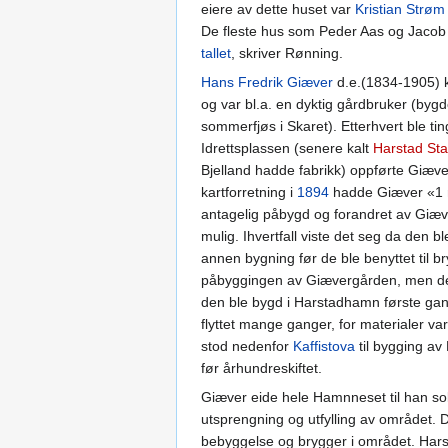
eiere av dette huset var
Kristian Strøm
De fleste hus som Peder Aas og Jacob 
tallet
, skriver Rønning.
Hans Fredrik Giæver
d.e.(1834-1905) 
og var bl.a. en dyktig gårdbruker (by
sommerfjøs i Skaret). Etterhvert ble ti
Idrettsplassen (senere kalt
Harstad Sta
Bjelland hadde fabrikk) oppførte Giæver
kartforretning i
1894
hadde Giæver «1 nø
antagelig påbygd og forandret av Giæv
mulig. Ihvertfall viste det seg da den ble
annen bygning før de ble benyttet til b
påbyggingen av Giævergården, men det 
den ble bygd i Harstadhamn første gang
flyttet mange ganger, for materialer va
stod nedenfor
Kaffistova
til bygging av
før århundreskiftet.
Giæver eide hele Hamnneset til han so
utsprengning og utfylling av området. 
bebyggelse og brygger i området. Harst