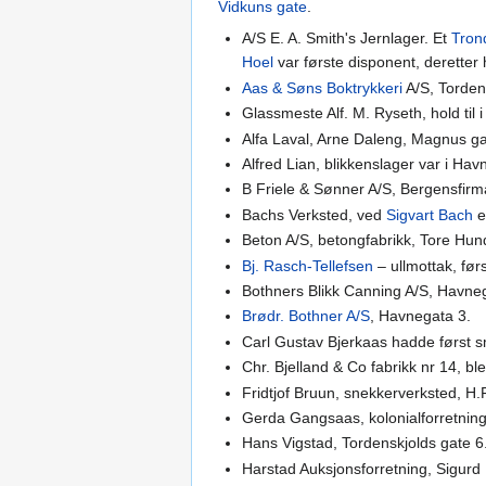
Vidkuns gate
.
A/S E. A. Smith's Jernlager. Et
Tron
Hoel
var første disponent, derette
Aas & Søns Boktrykkeri
A/S, Tordens
Glassmeste Alf. M. Ryseth, hold ti
Alfa Laval, Arne Daleng, Magnus gate
Alfred Lian, blikkenslager var i Ha
B Friele & Sønner A/S, Bergensfir
Bachs Verksted, ved
Sigvart Bach
e
Beton A/S, betongfabrikk, Tore Hu
Bj. Rasch-Tellefsen
– ullmottak, før
Bothners Blikk Canning A/S, Havne
Brødr. Bothner A/S
, Havnegata 3.
Carl Gustav Bjerkaas hadde først sm
Chr. Bjelland & Co fabrikk nr 14, ble
Fridtjof Bruun, snekkerverksted, H.
Gerda Gangsaas, kolonialforretning
Hans Vigstad, Tordenskjolds gate 6
Harstad Auksjonsforretning, Sigurd 