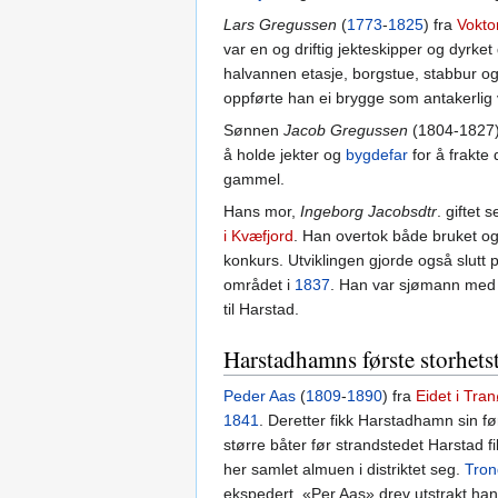
Lars Gregussen
(
1773
-
1825
) fra
Vokto
var en og driftig jekteskipper og dyrk
halvannen etasje, borgstue, stabbur o
oppførte han ei brygge som antakerlig 
Sønnen
Jacob Gregussen
(1804-1827)
å holde jekter og
bygdefar
for å frakte d
gammel.
Hans mor,
Ingeborg Jacobsdtr
. giftet
i Kvæfjord
. Han overtok både bruket og
konkurs. Utviklingen gjorde også slutt 
området i
1837
. Han var sjømann med e
til Harstad.
Harstadhamns første storhets
Peder Aas
(
1809
-
1890
) fra
Eidet i Tra
1841
. Deretter fikk Harstadhamn sin før
større båter før strandstedet Harstad 
her samlet almuen i distriktet seg.
Tro
ekspedert. «Per Aas» drev utstrakt hand