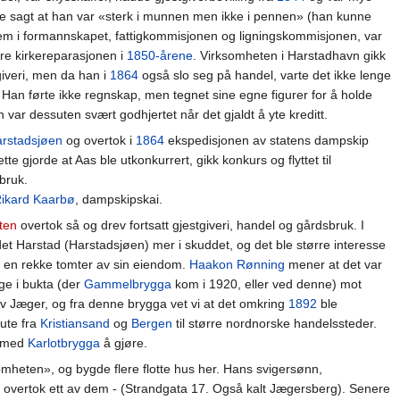
le sagt at han var «sterk i munnen men ikke i pennen» (han kunne
lem i formannskapet, fattigkommisjonen og ligningskommisjonen, var
re kirkereparasjonen i
1850-årene
. Virksomheten i Harstadhavn gikk
iveri, men da han i
1864
også slo seg på handel, varte det ikke lenge
 Han førte ikke regnskap, men tegnet sine egne figurer for å holde
 var dessuten svært godhjertet når det gjaldt å yte kreditt.
rstadsjøen
og overtok i
1864
ekspedisjonen av statens dampskip
 gjorde at Aas ble utkonkurrert, gikk konkurs og flyttet til
bruk.
ikard Kaarbø
, dampskipskai.
ten
overtok så og drev fortsatt gjestgiveri, handel og gårdsbruk. I
t Harstad (Harstadsjøen) mer i skuddet, og det ble større interesse
t en rekke tomter av sin eiendom.
Haakon Rønning
mener at det var
ge i bukta (der
Gammelbrygga
kom i 1920, eller ved denne) mot
v Jæger, og fra denne brygga vet vi at det omkring
1892
ble
rute fra
Kristiansand
og
Bergen
til større nordnorske handelssteder.
t med
Karlotbrygga
å gjøre.
omheten», og bygde flere flotte hus her. Hans svigersønn,
r, overtok ett av dem - (Strandgata 17. Også kalt Jægersberg). Senere