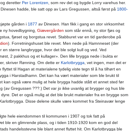
og deretter
Per Lorentzen
, som rev det og bygde Lorry varehus her.
Dinesen hadde, ble satt opp av Lars Gregussen, altså først på
1800-
kjøpte gården i
1877
av Dinesen. Han fikk i gang en stor virksomhet
gde ny hovedbygning,
Giævergården
som står ennå, ny stor fjøs og
ngstua, fjøset og borgstua revet. Stabburet var en tid garderobe på
dion
). Forretningshuset ble revet. Men nede på Hamnneset (der
 en større langbrygge, hvor det ble solgt kull og ved. Ved
st, 2 pakkhus og et kullager». Den lille brygga nede i bukta er
er, skriver Rønning. Om dette er
Karlotbrygga
, vet ingen, men det er
 flyttet til Hagan at materialene tydelig viste tegn til å ha tilhørt en
rygga i Harstadhamn. Det kan ha vært materialer som ble brukt til
kan også være mulig at hele brygga hadde stått et annet sted før
 (av Gregussen ???.) Det var jo ikke uvanlig at brygger og hus ble
r dyre. Det er også mulig at det ble brukt materialer fra en brygge som
 Karlotbrygga. Disse delene skulle være kommet fra Steinavær lenge
lgte hele eiendommen til kommunen i 1907 og tok fatt på
Det ble en glimrende plass, og i tiden 1910-1920 kom en god del
ads handelsstevne ble blant annet flyttet hit. Om Karlotbrygga ble