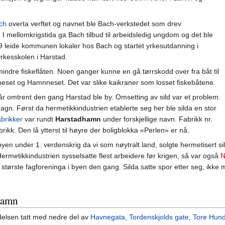
ch
overta verftet og navnet ble Bach-verkstedet som drev
. I mellomkrigstida ga Bach tilbud til arbeidsledig ungdom og det ble
949 leide kommunen lokaler hos Bach og startet yrkesutdanning i
yrkesskolen i Harstad.
ndre fiskeflåten. Noen ganger kunne en gå tørrskodd over fra båt til
neset og Hamnneset. Det var slike kaikraner som losset fiskebåtene.
vår omtrent den gang Harstad ble by. Omsetting av sild var et problem.
il agn. Først da hermetikkindustrien etablerte seg her ble silda en stor
brikker
var rundt
Harstadhamn
under forskjellige navn. Fabrikk nr.
rikk. Den lå ytterst til høyre der boligblokka «Perlen» er nå.
byen under 1. verdenskrig da vi som nøytralt land, solgte hermetisert 
 Hermetikkindustrien sysselsatte flest arbeidere før krigen, så var også
N
største fagforeninga i byen den gang. Silda satte spor etter seg, ikke
dhamn
elsen tatt med nedre del av
Havnegata
,
Tordenskjolds gate
,
Tore Hund