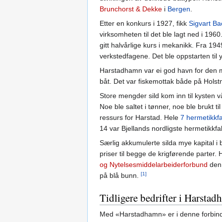
Brunchorst & Dekke
i
Bergen
.
Etter en konkurs i 1927, fikk
Sigvart Ba
virksomheten til det ble lagt ned i 1960
gitt halvårlige kurs i mekanikk. Fra 1
verkstedfagene. Det ble oppstarten til 
Harstadhamn var ei god havn for den mi
båt. Det var fiskemottak både på Holst
Store mengder sild kom inn til kysten 
Noe ble saltet i tønner, noe ble brukt t
ressurs for Harstad. Hele
7 hermetikkfa
14 var Bjellands nordligste hermetikkfab
Særlig akkumulerte silda mye kapital i 
priser til begge de krigførende parter.
og Nytelsesmiddelarbeiderforbund
den 
[1]
på blå bunn.
Tidligere bedrifter i Harsta
Med «Harstadhamn» er i denne forbind