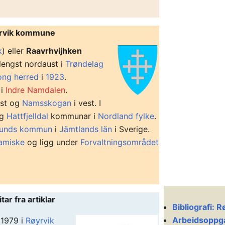
rvik kommune
k
) eller
Raavrhvijhken
lengst nordaust i
Trøndelag
ong herred
i
1923
.
 i
Indre Namdalen
.
ust og
Namsskogan
i vest. I
g
Hattfjelldal
kommunar i
Nordland fylke
.
sunds kommun
i
Jämtlands län
i Sverige.
amiske
og ligg under
Forvaltningsområdet
ar fra artiklar
Bibliografi:
Arbeidsoppg
 1979 i
Røyrvik