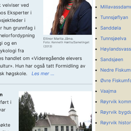
 veiviser ved
Millavassda
hos Eksperter i
Tunnsjøflyan
jektleder i
 hun grunnfag i
Sanddøla
helorfordypning
Tunnsjøelva
Ellinor Marita Jåma.
gi og en
Foto: Kenneth Hætta/Sametinget
(2013)
Høylandsvass
ykologi fra
s handlet om «Videregående elevers
Sandsjøen
ltur». Hun har også tatt Formidling av
Nedre Fiskum
isk høgskole.
Les mer …
Øvre Fiskumfo
Vaajma
en
Røyrvik kom
ført i
var
Røyrvik bygd
Røyrvik histor
søkte