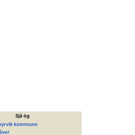
Sjå òg
 Røyrvik kommune
åver