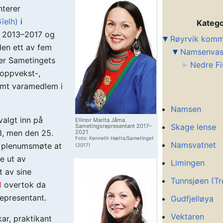
nterer
ïelh)
i
Katego
, 2013–2017 og
Røyrvik kom
den ett av fem
Namsenvas
er Sametingets
Nedre Fi
i oppvekst-,
mt varamedlem i
Namsen
algt inn på
Ellinor Marita Jåma.
Skage lense
Sametingsrepresentant 2017–
3, men den 25.
2021
Foto: Kenneth Hætta/Sametinget
Namsvatnet
s plenumsmøte at
(2017)
e ut av
Limingen
t av sine
Tunnsjøen (Tr
l
overtok da
epresentant.
Gudfjelløya
Vektaren
ar, praktikant