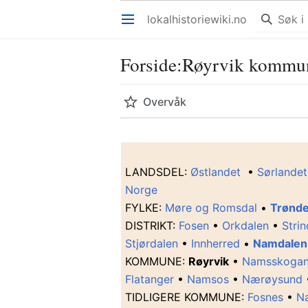
lokalhistoriewiki.no
Åpne hovedmenyen
Forside
:
Røyrvik kommu
Overvåk
L
ANDSDEL
:
Østlandet
•
Sørlandet
Norge
F
YLKE
:
Møre og Romsdal
•
Trønde
D
ISTRIKT
:
Fosen
•
Orkdalen
•
Stri
Stjørdalen
•
Innherred
•
Namdalen
K
OMMUNE
:
Røyrvik
•
Namsskoga
Flatanger
•
Namsos
•
Nærøysund
T
IDLIGERE KOMMUNE
:
Fosnes
•
N