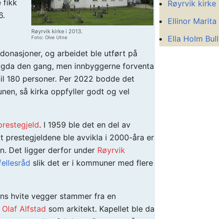
 fikk
Røyrvik kirke
6.
Ellinor Marita
Røyrvik kirke i 2013.
Ella Holm Bul
Foto: Olve Utne
m donasjoner, og arbeidet ble utført på
ygda den gang, men innbyggerne forventa
til 180 personer. Per 2022 bodde det
en, så kirka oppfyller godt og vel
restegjeld
. I 1959 ble det en del av
at prestegjeldene ble avvikla i 2000-åra er
. Det ligger derfor under
Røyrvik
fellesråd
slik det er i kommuner med flere
ens hvite vegger stammer fra en
d
Olaf Alfstad
som arkitekt. Kapellet ble da