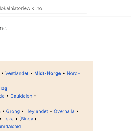
ne
•
Vestlandet
•
Midt-Norge
•
Nord-
lag
nda
•
Gauldalen
•
n
•
Grong
•
Høylandet
•
Overhalla
•
•
Leka
• (
Bindal
)
amdalseid