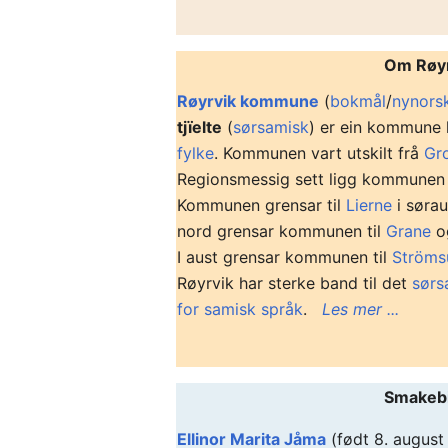
Om Røy
Røyrvik kommune
(
bokmål
/
nynors
tjïelte
(
sørsamisk
) er ein kommune 
fylke
. Kommunen vart utskilt frå
Gr
Regionsmessig sett ligg kommunen
Kommunen grensar til
Lierne
i søra
nord grensar kommunen til
Grane
o
I aust grensar kommunen til
Ström
Røyrvik har sterke band til det
sørs
for samisk språk
.
Les mer ...
Smakebit
Ellinor Marita Jåma
(født 8. august