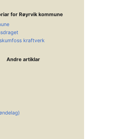
riar for Røyrvik kommune
mune
sdraget
skumfoss kraftverk
Andre artiklar
øndelag)