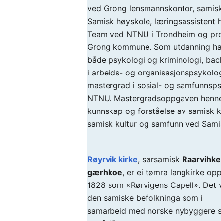
ved Grong lensmannskontor, samisk
Samisk høyskole, læringsassistent 
Team ved NTNU i Trondheim og pros
Grong kommune. Som utdanning har
både psykologi og kriminologi, bac
i arbeids- og organisasjonspsykolo
mastergrad i sosial- og samfunnsps
NTNU. Mastergradsoppgaven henne
kunnskap og forståelse av samisk ku
samisk kultur og samfunn ved Sam
Røyrvik kirke
, sørsamisk
Raarvihk
gærhkoe
, er ei tømra langkirke opp
1828 som «Rørvigens Capell». Det 
den samiske befolkninga som i
samarbeid med norske nybyggere 