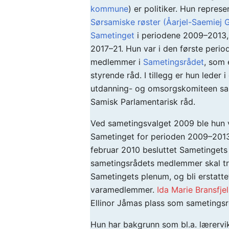
kommune
) er politiker. Hun represe
Sørsamiske røster (Åarjel-Saemiej G
Sametinget
i periodene 2009–2013
2017–21. Hun var i den første perio
medlemmer i
Sametingsrådet
, som 
styrende råd. I tillegg er hun leder 
utdanning- og omsorgskomiteen sa
Samisk Parlamentarisk råd.
Ved sametingsvalget 2009 ble hun v
Sametinget for perioden 2009–201
februar 2010 besluttet Sametinget
sametingsrådets medlemmer skal tr
Sametingets plenum, og bli erstatte
varamedlemmer.
Ida Marie Bransfjel
Ellinor Jåmas plass som sametingsr
Hun har bakgrunn som bl.a. lærervik