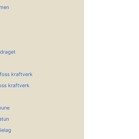
mmen
draget
foss kraftverk
ss kraftverk
mune
atun
ielag