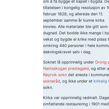
om å få bygge et kapell i bygda. De
tillatelsen i kongelig resolusjon av 1
februar 1828, og allerede den 11.
september samme år kunne kirka
innvies. Alle materialer ble gitt so
dugnad. Det bodde ikke mange i b
vekst og bygde ei krike med plass 
omkring 440 personer i hele kommun
dekningskravet selv i dag.
Soknet lå opprinnelig under
Grong p
Namsskogan prestegjeld
, og etter 
Røyrvik sokn
det eneste i kommunen
sokneråd
, og ikke under et
kirkelig 
sokn.
Kirka var opprinnelig rødmalt. Dag
omfattende restaurering i 1901 me