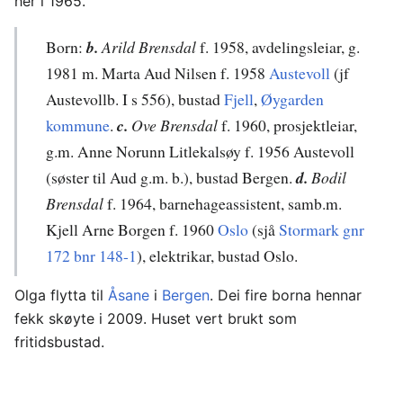
her i 1965.
Born:
b.
Arild Brensdal
f. 1958, avdelingsleiar, g.
1981 m. Marta Aud Nilsen f. 1958
Austevoll
(jf
Austevollb. I s 556), bustad
Fjell
,
Øygarden
kommune
.
c.
Ove Brensdal
f. 1960, prosjektleiar,
g.m. Anne Norunn Litlekalsøy f. 1956 Austevoll
(søster til Aud g.m. b.), bustad Bergen.
d.
Bodil
Brensdal
f. 1964, barnehageassistent, samb.m.
Kjell Arne Borgen f. 1960
Oslo
(sjå
Stormark gnr
172 bnr 148-1
), elektrikar, bustad Oslo.
Olga flytta til
Åsane
i
Bergen
. Dei fire borna hennar
fekk skøyte i 2009. Huset vert brukt som
fritidsbustad.