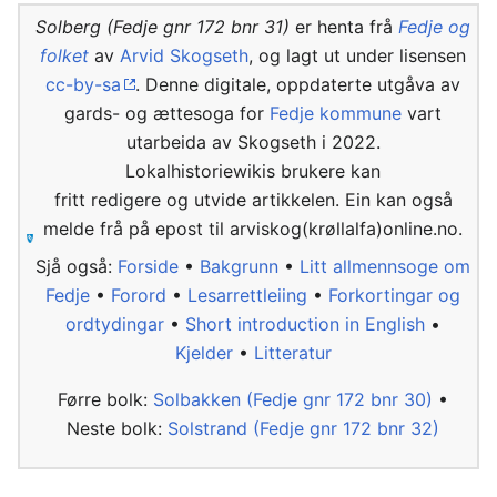
Solberg (Fedje gnr 172 bnr 31)
er henta frå
Fedje og
folket
av
Arvid Skogseth
, og lagt ut under lisensen
cc-by-sa
. Denne digitale, oppdaterte utgåva av
gards- og ættesoga for
Fedje kommune
vart
utarbeida av Skogseth i 2022.
Lokalhistoriewikis brukere kan
fritt redigere og utvide artikkelen. Ein kan også
melde frå på epost til arviskog(krøllalfa)online.no.
Sjå også:
Forside
•
Bakgrunn
•
Litt allmennsoge om
Fedje
•
Forord
•
Lesarrettleiing
•
Forkortingar og
ordtydingar
•
Short introduction in English
•
Kjelder
•
Litteratur
Førre bolk:
Solbakken (Fedje gnr 172 bnr 30)
•
Neste bolk:
Solstrand (Fedje gnr 172 bnr 32)