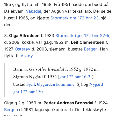
1957, og flytta hit i 1958. Frå 1951 hadde dei budd på
Dalekvam,
Vaksdal
, der Augun var tekstilarb. Dei selde
huset i 1965, og kjøpte
Stormark gnr 172 bnr 23
, sjå
der.
3.
Olga Alfredsen
f. 1933
Stormark (gnr 172 bnr 22-li)
d. 2009, kokke, var g.l.g. 1952 m.
Leif Clementsen
f.
1927
Osterøy
d. 2003, sjømann, busette
Bergen
. Han
flytta til
Askøy
.
Barn:
a.
Geir Alve Brensdal
f. 1952 g. 1972 m.
Sigrunn Nygård f. 1952 (
gnr 172 bnr 16-3f
),
bustad
Fjell
,
Øygarden kommune
. Sjå òg
Nygård
gnr 172 bnr 150
.
Olga g.2.g. 1959 m.
Peder Andreas Brensdal
f. 1924
Bergen
d. 1981, lagersjef/kontorarb. Dei fekk skøyte