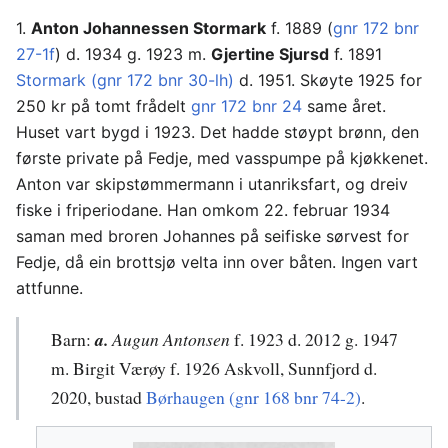
1.
Anton Johannessen Stormark
f. 1889 (
gnr 172 bnr
27-1f
) d. 1934 g. 1923 m.
Gjertine Sjursd
f. 1891
Stormark (gnr 172 bnr 30-lh)
d. 1951. Skøyte 1925 for
250 kr på tomt frådelt
gnr 172 bnr 24
same året.
Huset vart bygd i 1923. Det hadde støypt brønn, den
første private på Fedje, med vasspumpe på kjøkkenet.
Anton var skipstømmermann i utanriksfart, og dreiv
fiske i friperiodane. Han omkom 22. februar 1934
saman med broren Johannes på seifiske sørvest for
Fedje, då ein brottsjø velta inn over båten. Ingen vart
attfunne.
Barn:
a.
Augun Antonsen
f. 1923 d. 2012 g. 1947
m. Birgit Værøy f. 1926 Askvoll, Sunnfjord d.
2020, bustad
Børhaugen (gnr 168 bnr 74-2)
.