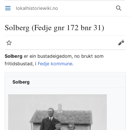
lokalhistoriewiki.no
Åpne hovedmenyen
Søk
Solberg (Fedje gnr 172 bnr 31)
Overvåk
Rediger
Solberg
er ein bustadeigedom, no brukt som
fritidsbustad, i
Fedje kommune
.
Solberg