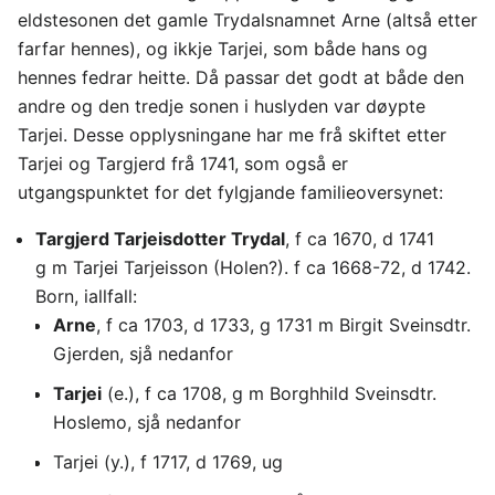
eldstesonen det gamle Trydalsnamnet Arne (altså etter
farfar hennes), og ikkje Tarjei, som både hans og
hennes fedrar heitte. Då passar det godt at både den
andre og den tredje sonen i huslyden var døypte
Tarjei. Desse opplysningane har me frå skiftet etter
Tarjei og Targjerd frå 1741, som også er
utgangspunktet for det fylgjande familieoversynet:
Targjerd Tarjeisdotter Trydal
, f ca 1670, d 1741
g m Tarjei Tarjeisson (Holen?). f ca 1668-72, d 1742.
Born, iallfall:
Arne
, f ca 1703, d 1733, g 1731 m Birgit Sveinsdtr.
Gjerden, sjå nedanfor
Tarjei
(e.), f ca 1708, g m Borghhild Sveinsdtr.
Hoslemo, sjå nedanfor
Tarjei (y.), f 1717, d 1769, ug