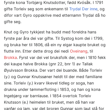
fyrste kona Torbjørg Knutsdotter, fødd Kvósåk. I 1791
gifte Torleiv seg som enkemann til
Trydal Der inne
, og
difor vart Gyro oppskrive med etternamn Trydal då ho
gifte seg.
Knut og Gyro tykkjest ha budd med foreldra hans
fyrste par åra dei var gifte. Til Systog kom dei i 1799,
og bruka her til 1806, då ein ny eigar kaupte bruket og
flutte inn. Etter dette drog dei nedi
Oveinang
, til
Brokka
. Fyrst var dei vel bruksfolk der, men i 1810 fekk
dei kaupe halve Brokka (gnr 22, bnr 1) av Tallak
Øyulvsson Brokka. Der vart dei buande. Både Torleiv
(y.) og Gunnar Knutssøner heldt til der med familiane
sine. Torleiv (y.) kvarv likevel tidleg or soga, han
drukna under tømmerfloting i 1853, og han og kona
Ingebjørg var barnlause. I 1854 overtok Torleiv
Knutsson (e.) heimelen til bruket, men då han var
vanfør og lam, var det broren Gunnar som laut stå for