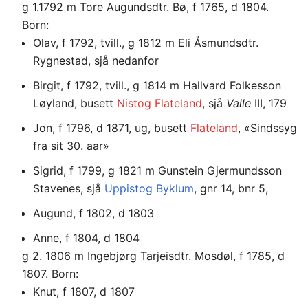
g 1.1792 m Tore Augundsdtr. Bø, f 1765, d 1804.
Born:
Olav, f 1792, tvill., g 1812 m Eli Åsmundsdtr.
Rygnestad, sjå nedanfor
Birgit, f 1792, tvill., g 1814 m Hallvard Folkesson
Løyland, busett
Nistog Flateland
, sjå
Valle
III, 179
Jon, f 1796, d 1871, ug, busett
Flateland
, «Sindssyg
fra sit 30. aar»
Sigrid, f 1799, g 1821 m Gunstein Gjermundsson
Stavenes, sjå
Uppistog Byklum
, gnr 14, bnr 5,
Augund, f 1802, d 1803
Anne, f 1804, d 1804
g 2. 1806 m Ingebjørg Tarjeisdtr. Mosdøl, f 1785, d
1807. Born:
Knut, f 1807, d 1807