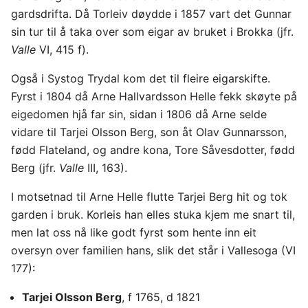
gardsdrifta. Då Torleiv døydde i 1857 vart det Gunnar
sin tur til å taka over som eigar av bruket i Brokka (jfr.
Valle
VI, 415 f).
Også i Systog Trydal kom det til fleire eigarskifte.
Fyrst i 1804 då Arne Hallvardsson Helle fekk skøyte på
eigedomen hjå far sin, sidan i 1806 då Arne selde
vidare til Tarjei Olsson Berg, son åt Olav Gunnarsson,
fødd Flateland, og andre kona, Tore Såvesdotter, fødd
Berg (jfr.
Valle
III, 163).
I motsetnad til Arne Helle flutte Tarjei Berg hit og tok
garden i bruk. Korleis han elles stuka kjem me snart til,
men lat oss nå like godt fyrst som hente inn eit
oversyn over familien hans, slik det står i Vallesoga (VI
177):
Tarjei Olsson Berg
, f 1765, d 1821