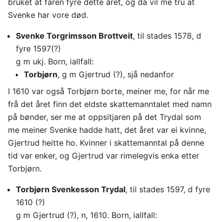
bruket åt faren fyre dette året, og då vil me tru at
Svenke har vore død.
Svenke Torgrimsson Brottveit
, til stades 1578, d
fyre 1597(?)
g m ukj. Born, iallfall:
Torbjørn
, g m Gjertrud (?), sjå nedanfor
I 1610 var også Torbjørn borte, meiner me, for når me
frå det året finn det eldste skattemanntalet med namn
på bønder, ser me at oppsitjaren på det Trydal som
me meiner Svenke hadde hatt, det året var ei kvinne,
Gjertrud heitte ho. Kvinner i skattemanntal på denne
tid var enker, og Gjertrud var rimelegvis enka etter
Torbjørn.
Torbjørn Svenkesson Trydal
, til stades 1597, d fyre
1610 (?)
g m Gjertrud (?), n, 1610. Born, iallfall: