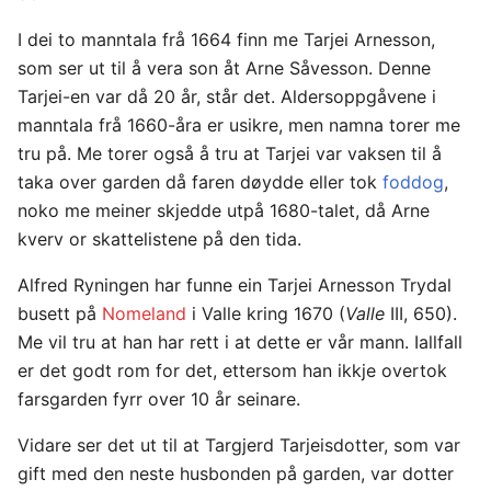
I dei to manntala frå 1664 finn me Tarjei Arnesson,
som ser ut til å vera son åt Arne Såvesson. Denne
Tarjei-en var då 20 år, står det. Aldersoppgåvene i
manntala frå 1660-åra er usikre, men namna torer me
tru på. Me torer også å tru at Tarjei var vaksen til å
taka over garden då faren døydde eller tok
foddog
,
noko me meiner skjedde utpå 1680-talet, då Arne
kverv or skattelistene på den tida.
Alfred Ryningen har funne ein Tarjei Arnesson Trydal
busett på
Nomeland
i Valle kring 1670 (
Valle
III, 650).
Me vil tru at han har rett i at dette er vår mann. Iallfall
er det godt rom for det, ettersom han ikkje overtok
farsgarden fyrr over 10 år seinare.
Vidare ser det ut til at Targjerd Tarjeisdotter, som var
gift med den neste husbonden på garden, var dotter