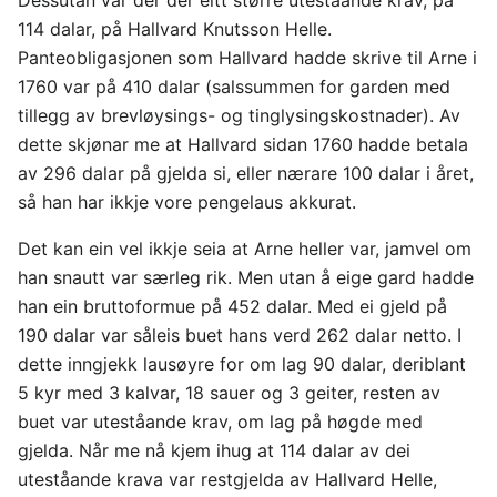
114 dalar, på Hallvard Knutsson Helle.
Panteobligasjonen som Hallvard hadde skrive til Arne i
1760 var på 410 dalar (salssummen for garden med
tillegg av brevløysings- og tinglysingskostnader). Av
dette skjønar me at Hallvard sidan 1760 hadde betala
av 296 dalar på gjelda si, eller nærare 100 dalar i året,
så han har ikkje vore pengelaus akkurat.
Det kan ein vel ikkje seia at Arne heller var, jamvel om
han snautt var særleg rik. Men utan å eige gard hadde
han ein bruttoformue på 452 dalar. Med ei gjeld på
190 dalar var såleis buet hans verd 262 dalar netto. I
dette inngjekk lausøyre for om lag 90 dalar, deriblant
5 kyr med 3 kalvar, 18 sauer og 3 geiter, resten av
buet var uteståande krav, om lag på høgde med
gjelda. Når me nå kjem ihug at 114 dalar av dei
uteståande krava var restgjelda av Hallvard Helle,