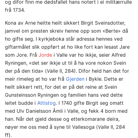
og difor finn me dødsfallet hans notert i ei militærrulle
frå 1734.
Kona av Arne heitte heilt sikkert Birgit Sveinsdotter,
jamvel om presten skreiv henne opp som «Berte» då
ho gifte seg. I kyrkjeboka står adressa hennes ved
giftarmålet slik oppført at ho like fort kan lesast Jare
som Jore. Frå
Jorde
i Valle var ho ikkje, seier Alfred
Ryningen, «det ser ikkje ut til å ha vore nokon Svein
der på den tida» (
Valle
II, 284). Difor held han det for
meir rimeleg at ho var frå
Gjerden
i Bykle. Dette er
heilt sikkert rett, for det er på det reine at Svein
Gunsteinsson Ryningen og familien hans ved dette
leitet budde i
Attistog
. I 1740 gifte Birgit seg omatt
med Ulv Danielsson Åmli i Valle, og fekk 4 born med
han. Når det gjeld desse og etterkomarane deira,
nøyer me oss med å syne til Vallesoga (
Valle
II, 284
ff).