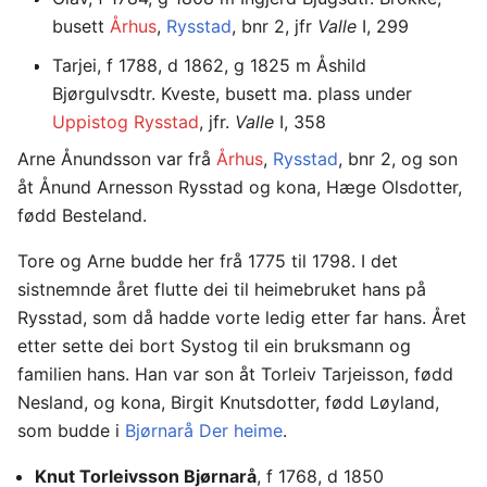
busett
Århus
,
Rysstad
, bnr 2, jfr
Valle
I, 299
Tarjei, f 1788, d 1862, g 1825 m Åshild
Bjørgulvsdtr. Kveste, busett ma. plass under
Uppistog Rysstad
, jfr.
Valle
I, 358
Arne Ånundsson var frå
Århus
,
Rysstad
, bnr 2, og son
åt Ånund Arnesson Rysstad og kona, Hæge Olsdotter,
fødd Besteland.
Tore og Arne budde her frå 1775 til 1798. I det
sistnemnde året flutte dei til heimebruket hans på
Rysstad, som då hadde vorte ledig etter far hans. Året
etter sette dei bort Systog til ein bruksmann og
familien hans. Han var son åt Torleiv Tarjeisson, fødd
Nesland, og kona, Birgit Knutsdotter, fødd Løyland,
som budde i
Bjørnarå Der heime
.
Knut Torleivsson Bjørnarå
, f 1768, d 1850