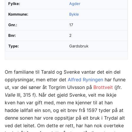
Fylke:
Agder
Kommune:
Bykle
Gnr.:
17
Bnr:
2
Type:
Gardsbruk
Om familiane til Tarald og Svenke vantar det ein del
opplysningar, men etter det
Alfred Ryningen
har funne
ut, var dei søner åt Torgrim Ulvsson på
Brottveit
(jfr.
Valle
III, 315 f). Når det gjeld Svenke, veit me ikkje
kven han var gift med, men me kjenner til at han
hadde iallfall ein son, og eit brev frå 1597 tyder på at
denne sonen har vore oppsitjar på eit bruk i Trydal alt
ved det leitet. Om dette er rett, har han nok overteke