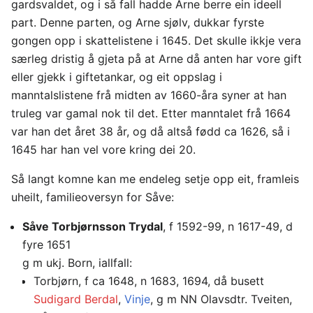
gardsvaldet, og i så fall hadde Arne berre ein ideell
part. Denne parten, og Arne sjølv, dukkar fyrste
gongen opp i skattelistene i 1645. Det skulle ikkje vera
særleg dristig å gjeta på at Arne då anten har vore gift
eller gjekk i giftetankar, og eit oppslag i
manntalslistene frå midten av 1660-åra syner at han
truleg var gamal nok til det. Etter manntalet frå 1664
var han det året 38 år, og då altså fødd ca 1626, så i
1645 har han vel vore kring dei 20.
Så langt komne kan me endeleg setje opp eit, framleis
uheilt, familieoversyn for Såve:
Såve Torbjørnsson Trydal
, f 1592-99, n 1617-49, d
fyre 1651
g m ukj. Born, iallfall:
Torbjørn, f ca 1648, n 1683, 1694, då busett
Sudigard Berdal
,
Vinje
, g m NN Olavsdtr. Tveiten,