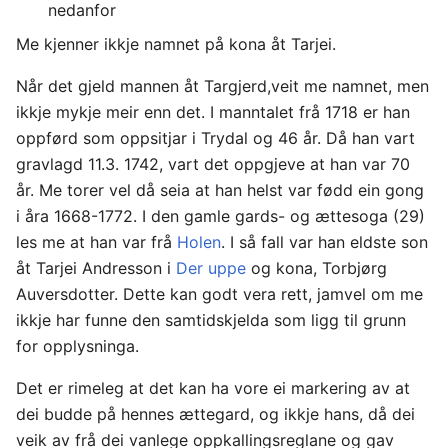
nedanfor
Me kjenner ikkje namnet på kona åt Tarjei.
Når det gjeld mannen åt Targjerd,veit me namnet, men
ikkje mykje meir enn det. I manntalet frå 1718 er han
oppførd som oppsitjar i Trydal og 46 år. Då han vart
gravlagd 11.3. 1742, vart det oppgjeve at han var 70
år. Me torer vel då seia at han helst var fødd ein gong
i åra 1668-1772. I den gamle gards- og ættesoga (29)
les me at han var frå
Holen
. I så fall var han eldste son
åt Tarjei Andresson i
Der uppe
og kona, Torbjørg
Auversdotter. Dette kan godt vera rett, jamvel om me
ikkje har funne den samtidskjelda som ligg til grunn
for opplysninga.
Det er rimeleg at det kan ha vore ei markering av at
dei budde på hennes ættegard, og ikkje hans, då dei
veik av frå dei vanlege oppkallingsreglane og gav