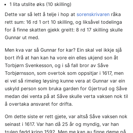
1 lita utslite øks (10 skilling)
Dette var så lett å telje i hop at
sorenskrivaren
råka
rett sum: 16 rd 1 ort 10 skilling, og liksåvel todelinga
for å finne skatten gjekk greitt: 8 rd 17 skilling skulle
Gunnar ut med.
Men kva var så Gunnar for kar? Ein skal vel ikkje sjå
bort ifrå at han kan ha vore ein elles ukjend son åt
Torbjørn Svenkesson, og i så fall bror av Såve
Torbjørnsson, som overtok som oppsitjar i 1617, men
ei vel så rimeleg løysing kunne vera at Gunnar var ein
uskyld person som bruka garden for Gjertrud og Såve
medan dei venta på at Såve skulle verta vaksen nok til
å overtaka ansvaret for drifta.
Om dette siste er rett gjete, var altså Såve vaksen nok
seinast i 1617. Var han då 25 år og myndig, var han
truleg fødd kring 1592. Men me kan au finne døme på