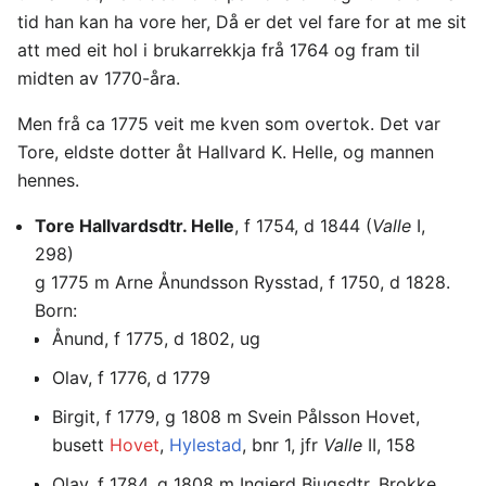
tid han kan ha vore her, Då er det vel fare for at me sit
att med eit hol i brukarrekkja frå 1764 og fram til
midten av 1770-åra.
Men frå ca 1775 veit me kven som overtok. Det var
Tore, eldste dotter åt Hallvard K. Helle, og mannen
hennes.
Tore Hallvardsdtr. Helle
, f 1754, d 1844 (
Valle
I,
298)
g 1775 m Arne Ånundsson Rysstad, f 1750, d 1828.
Born:
Ånund, f 1775, d 1802, ug
Olav, f 1776, d 1779
Birgit, f 1779, g 1808 m Svein Pålsson Hovet,
busett
Hovet
,
Hylestad
, bnr 1, jfr
Valle
II, 158
Olav, f 1784, g 1808 m Ingjerd Bjugsdtr. Brokke,