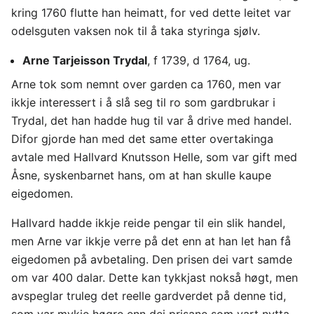
kring 1760 flutte han heimatt, for ved dette leitet var
odelsguten vaksen nok til å taka styringa sjølv.
Arne Tarjeisson Trydal
, f 1739, d 1764, ug.
Arne tok som nemnt over garden ca 1760, men var
ikkje interessert i å slå seg til ro som gardbrukar i
Trydal, det han hadde hug til var å drive med handel.
Difor gjorde han med det same etter overtakinga
avtale med Hallvard Knutsson Helle, som var gift med
Åsne, syskenbarnet hans, om at han skulle kaupe
eigedomen.
Hallvard hadde ikkje reide pengar til ein slik handel,
men Arne var ikkje verre på det enn at han let han få
eigedomen på avbetaling. Den prisen dei vart samde
om var 400 dalar. Dette kan tykkjast nokså høgt, men
avspeglar truleg det reelle gardverdet på denne tid,
som var mykje høgre enn dei prisane som vart nytta