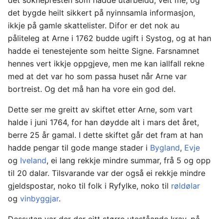
det bygde heilt sikkert på nyinnsamla informasjon,
ikkje på gamle skattelister. Difor er det nok au
påliteleg at Arne i 1762 budde ugift i Systog, og at han
hadde ei tenestejente som heitte Signe. Farsnamnet
hennes vert ikkje oppgjeve, men me kan iallfall rekne
med at det var ho som passa huset når Arne var
bortreist. Og det må han ha vore ein god del.
Dette ser me greitt av skiftet etter Arne, som vart
halde i juni 1764, for han døydde alt i mars det året,
berre 25 år gamal. I dette skiftet går det fram at han
hadde pengar til gode mange stader i
Bygland
,
Evje
og
Iveland
, ei lang rekkje mindre summar, frå 5 og opp
til 20 dalar. Tilsvarande var der også ei rekkje mindre
gjeldspostar, noko til folk i Ryfylke, noko til
røldølar
og
vinbyggjar
.
Dessutan var der der eitt større uteståande krav, på