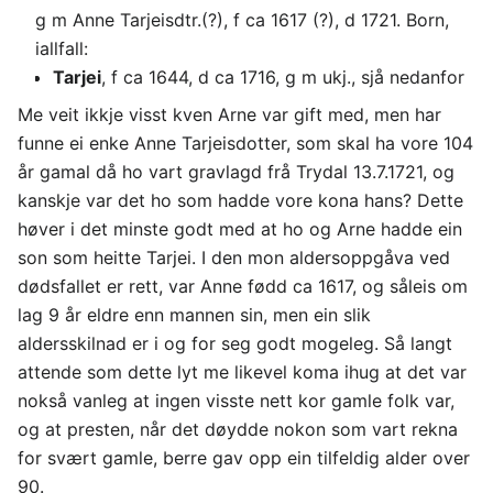
g m Anne Tarjeisdtr.(?), f ca 1617 (?), d 1721. Born,
iallfall:
Tarjei
, f ca 1644, d ca 1716, g m ukj., sjå nedanfor
Me veit ikkje visst kven Arne var gift med, men har
funne ei enke Anne Tarjeisdotter, som skal ha vore 104
år gamal då ho vart gravlagd frå Trydal 13.7.1721, og
kanskje var det ho som hadde vore kona hans? Dette
høver i det minste godt med at ho og Arne hadde ein
son som heitte Tarjei. I den mon aldersoppgåva ved
dødsfallet er rett, var Anne fødd ca 1617, og såleis om
lag 9 år eldre enn mannen sin, men ein slik
aldersskilnad er i og for seg godt mogeleg. Så langt
attende som dette lyt me likevel koma ihug at det var
nokså vanleg at ingen visste nett kor gamle folk var,
og at presten, når det døydde nokon som vart rekna
for svært gamle, berre gav opp ein tilfeldig alder over
90.