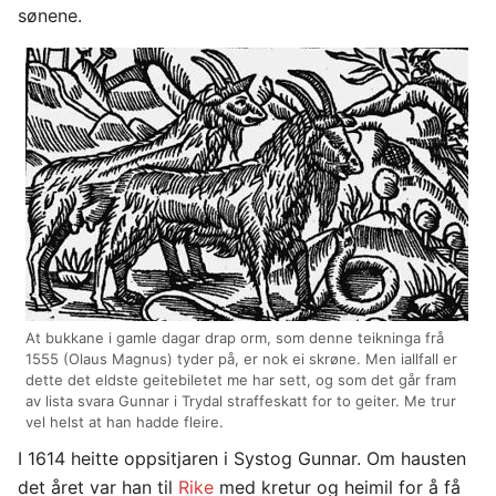
sønene.
At bukkane i gamle dagar drap orm, som denne teikninga frå
1555 (Olaus Magnus) tyder på, er nok ei skrøne. Men iallfall er
dette det eldste geitebiletet me har sett, og som det går fram
av lista svara Gunnar i Trydal straffeskatt for to geiter. Me trur
vel helst at han hadde fleire.
I 1614 heitte oppsitjaren i Systog Gunnar. Om hausten
det året var han til
Rike
med kretur og heimil for å få