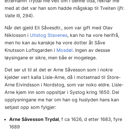
etternamn Trydal me veit om i denne tida, reknar me
med at det var han som hadde mågskap til Tveiten (jfr.
Valle
III, 294).
Når det gjeld Eli Såvesdtr., som var gift med Olav
Niklosson i
Utistog Stavenes
, kan ho ha vore herifrå,
men ho kan au kanskje ha vore dotter åt Såve
Knutsson Loftsgarden i
Mosdøl
. Ingen av dessse
løysingane er sikre, men båe er mogelege.
Det ser ut til at det er Arne Såvesson som i nokre
kjelder vert kalla Lisle-Arne, då i motsetnad til Store-
Arne Eivindsson i Nordstog, som var noko eldre. Lisle-
Arne kjem inn som oppsitjar i Systog kring 1650. Dei
opplysningane me har om han og huslyden hans kan
setjast opp som fylgjer:
Arne Såvesson Trydal
, f ca 1626, d etter 1683, fyre
1689