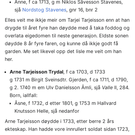
Anne, f ca 1713, g m Niklos Såvesson Stavenes,
sjå
Nordstog Stavenes
, gnr 16, bnr 2
Elles veit me ikkje meir om Tarjei Tarjeisson enn at han
drygde til året fyre han døydde med å taka foddog og
overlata eigedomen til neste generasjon. Eldste sonen
døydde 8 år fyre faren, og kunne då ikkje godt få
garden. Me set likevel opp det lisle me veit om han
her.
Arne Tarjeisson Trydal
, f ca 1703, d 1733
g 1731 m Birgit Sveinsdtr. Gjerden, f ca 1711, d 1790,
g 2. 1740 m em Ulv Danielsson Åmli, sjå
Valle
II, 284.
Born, iallfall:
Åsne, f 1732, d etter 1801, g 1753 m Hallvard
Knutsson Helle, sjå nedanfor
Arne Tarjeisson døydde i 1733, etter berre 2 års
ekteskap. Han hadde vore innrullert soldat sidan 1723,