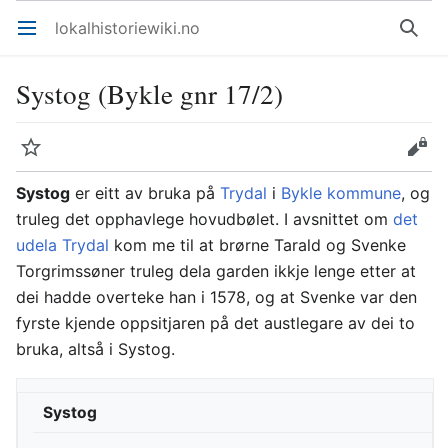
lokalhistoriewiki.no
Åpne hovedmenyen
Søk
Systog (Bykle gnr 17/2)
Overvåk
Rediger
Systog
er eitt av bruka på
Trydal
i
Bykle kommune
, og
truleg det opphavlege hovudbølet. I avsnittet om
det
udela Trydal
kom me til at brørne Tarald og Svenke
Torgrimssøner truleg dela garden ikkje lenge etter at
dei hadde overteke han i 1578, og at Svenke var den
fyrste kjende oppsitjaren på det austlegare av dei to
bruka, altså i Systog.
Systog