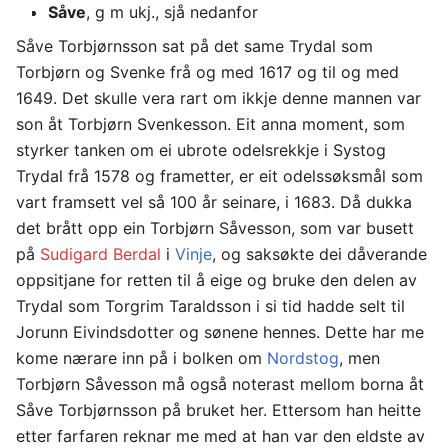
Såve
, g m ukj., sjå nedanfor
Såve Torbjørnsson sat på det same Trydal som
Torbjørn og Svenke frå og med 1617 og til og med
1649. Det skulle vera rart om ikkje denne mannen var
son åt Torbjørn Svenkesson. Eit anna moment, som
styrker tanken om ei ubrote odelsrekkje i Systog
Trydal frå 1578 og frametter, er eit odelssøksmål som
vart framsett vel så 100 år seinare, i 1683. Då dukka
det brått opp ein Torbjørn Såvesson, som var busett
på
Sudigard Berdal
i
Vinje
, og saksøkte dei dåverande
oppsitjane for retten til å eige og bruke den delen av
Trydal som Torgrim Taraldsson i si tid hadde selt til
Jorunn Eivindsdotter og sønene hennes. Dette har me
kome nærare inn på i bolken om
Nordstog
, men
Torbjørn Såvesson må også noterast mellom borna åt
Såve Torbjørnsson på bruket her. Ettersom han heitte
etter farfaren reknar me med at han var den eldste av