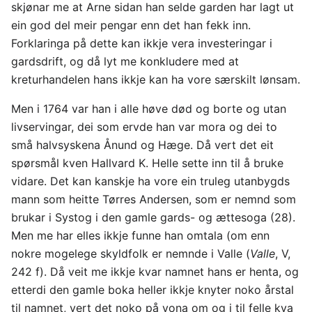
skjønar me at Arne sidan han selde garden har lagt ut
ein god del meir pengar enn det han fekk inn.
Forklaringa på dette kan ikkje vera investeringar i
gardsdrift, og då lyt me konkludere med at
kreturhandelen hans ikkje kan ha vore særskilt lønsam.
Men i 1764 var han i alle høve død og borte og utan
livservingar, dei som ervde han var mora og dei to
små halvsyskena Ånund og Hæge. Då vert det eit
spørsmål kven Hallvard K. Helle sette inn til å bruke
vidare. Det kan kanskje ha vore ein truleg utanbygds
mann som heitte Tørres Andersen, som er nemnd som
brukar i Systog i den gamle gards- og ættesoga (28).
Men me har elles ikkje funne han omtala (om enn
nokre mogelege skyldfolk er nemnde i Valle (
Valle
, V,
242 f). Då veit me ikkje kvar namnet hans er henta, og
etterdi den gamle boka heller ikkje knyter noko årstal
til namnet, vert det noko på vona om og i til felle kva