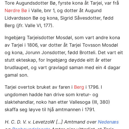
Tore Augundsdotter Bø, fyrste kona åt Tarjei, var frå
Nørdre Bø
i Valle, bnr 1, og dotter åt Augund
Lidvardsson Bø og kona, Sigrid Såvesdotter, fødd
Berg (jfr. Valle VI, 177).
Ingebjørg Tarjeisdotter Mosdøl, som vart andre kona
av Tarjei i 1806, var dotter åt Tarjei Tovsson Mosdøl
og kona, Jorunn Jonsdotter, fødd Brotteli. Det vart eit
stutt ekteskap, for Ingebjørg døydde eitt år etter
brudlaupet, og vart gravlagd saman med ein 4 dagar
gamal son.
Tarjei overtok bruket av faren i
Berg
i 1796. I
ungdomen hadde han drive som kretur- og
slaktehandlar, noko han etter Vallesoga (III, 380)
skaffa seg løyve til hjå amtmannen i 1791.
H. C. D. V. v. LevetzoW [...] Amtmand over
Nedenæs