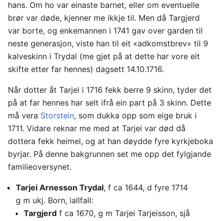
hans. Om ho var einaste barnet, eller om eventuelle
brør var døde, kjenner me ikkje til. Men då Targjerd
var borte, og enkemannen i 1741 gav over garden til
neste generasjon, viste han til eit «adkomstbrev» til 9
kalveskinn i Trydal (me gjet på at dette har vore eit
skifte etter far hennes) dagsett 14.10.1716.
Når dotter åt Tarjei i 1716 fekk berre 9 skinn, tyder det
på at far hennes har selt ifrå ein part på 3 skinn. Dette
må vera
Storstein
, som dukka opp som eige bruk i
1711. Vidare reknar me med at Tarjei var død då
dottera fekk heimel, og at han døydde fyre kyrkjeboka
byrjar. På denne bakgrunnen set me opp det fylgjande
familieoversynet.
Tarjei Arnesson Trydal
, f ca 1644, d fyre 1714
g m ukj. Born, iallfall:
Targjerd
f ca 1670, g m Tarjei Tarjeisson, sjå