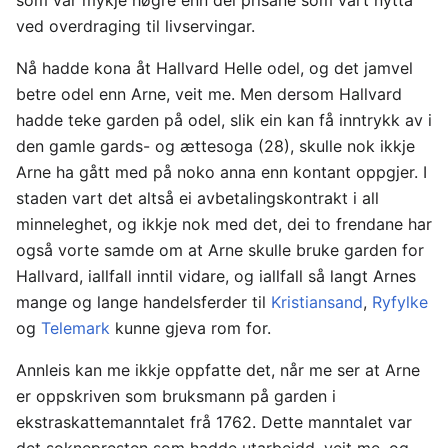
ved overdraging til livservingar.
Nå hadde kona åt Hallvard Helle odel, og det jamvel
betre odel enn Arne, veit me. Men dersom Hallvard
hadde teke garden på odel, slik ein kan få inntrykk av i
den gamle gards- og ættesoga (28), skulle nok ikkje
Arne ha gått med på noko anna enn kontant oppgjer. I
staden vart det altså ei avbetalingskontrakt i all
minneleghet, og ikkje nok med det, dei to frendane har
også vorte samde om at Arne skulle bruke garden for
Hallvard, iallfall inntil vidare, og iallfall så langt Arnes
mange og lange handelsferder til
Kristiansand
,
Ryfylke
og
Telemark
kunne gjeva rom for.
Annleis kan me ikkje oppfatte det, når me ser at Arne
er oppskriven som bruksmann på garden i
ekstraskattemanntalet frå 1762. Dette manntalet var
det soknepresten som hadde utarbeidd, veit me, og