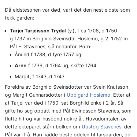
Då eldstesonen var død, vart det den nest eldste som
fekk garden:
Tarjei Tarjeisson Trydal
(y.), f ca 1708, d 1750
g 1737 m Borghild Sveinsdtr. Hoslemo, g 2. 1752 m
Pål E. Stavenes, sjå nedanfor. Born:
Ånund f 1738, d fyre 1757 ug
Arne
f 1739, d 1764 ug, skifte 1764
Margit, f 1743, d 1743
Foreldra av Borghild Sveinsdotter var Svein Knutsson
og Margit Gunnarsdotter i
Uppigard Hoslemo
. Etter at
at Tarjei var død i 1750, sat Borghild enke i 2 år. Så
gifte ho seg oppatt med Pål Eivindsson Stavenes, som
flutte hit og var husbond nokre år. Hovudomtalen av
dette ekteparet står i bolken om
Utistog Stavenes
, der
Pål var ifrå. Han hadde beste odelen til farsgarden, og