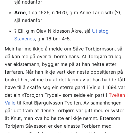
sjå nedanfor
Arne
, f ca 1626, n 1670, g m Anne Tarjeisdtr.(?),
sjå nedanfor
? Eli, g m Olav Niklosson Åkre, sjå
Utistog
Stavenes
, gnr 16 bnr 4-5.
Meir har me ikkje å melde om Såve Torbjørnsson, så
då kan me gå over til borna hans. At Torbjørn truleg
var eldstemann, byggjer me på at han heitte etter
farfaren. Når han ikkje vart den neste oppsitjaren på
bruket her, vil me tru at det kjem av at han hadde fått
høve til å skaffe seg ein større gard i Vinje. I 1694 var
det ein «Torbjørn Trydal» som selde ein part i
Tveiten
i
Valle
til Knut Bjørgulvsson Tveiten. Av samanhengen
går det fram at denne Torbjørn var gift med ei syster
åt Knut, men kva ho heitte er ikkje nemnt. Ettersom
Torbjørn Såvesson er den einaste Torbjørn med