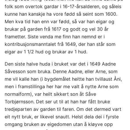
folk som overtok gardar i 16-17-årsalderen, og såleis
kunne han kanskje ha vore fødd så seint som 1600.
Men kva tid han enn var fødd, så var han eigar og
brukar på garden frå 1617 og godt og vel 30 år
frametter. Siste venda me finn han nemnd er i
kontribusjonsmanntalet frå 1649, der han står som
eigar av 1 1/2 hud og brukar av 1 hud.
Den siste halve huda i bruket var det i 1649 Aadne
Såvesson som bruka. Denne Aadne, eller Arne, som
me vil kalle han (i bygdemålet heitte han tvillaust Åni,
men i framstillinga her har me valt å nytte Arne som
normalform), var heilt sikkert son åt Såve
Torbjørnsson. Det ser ut til at han har fått bruke
tredjeparten av garden til faren. Om det dermed vart
eit nytt bruk, er likevel snautt. Helst dela dei i fyrste
omgang bruken av eigedomen utan å kløyve opp