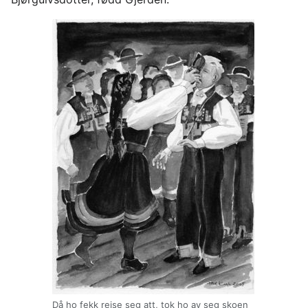
Då ho fekk reise seg att, tok ho av seg skoen