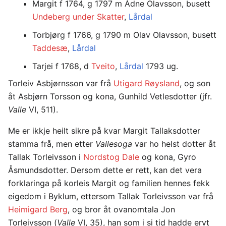
Margit f 1764, g 1797 m Ådne Olavsson, busett
Undeberg under Skatter
,
Lårdal
Torbjørg f 1766, g 1790 m Olav Olavsson, busett
Taddesæ
,
Lårdal
Tarjei f 1768, d
Tveito
,
Lårdal
1793 ug.
Torleiv Asbjørnsson var frå
Utigard Røysland
, og son
åt Asbjørn Torsson og kona, Gunhild Vetlesdotter (jfr.
Valle
VI, 511).
Me er ikkje heilt sikre på kvar Margit Tallaksdotter
stamma frå, men etter
Vallesoga
var ho helst dotter åt
Tallak Torleivsson i
Nordstog Dale
og kona, Gyro
Åsmundsdotter. Dersom dette er rett, kan det vera
forklaringa på korleis Margit og familien hennes fekk
eigedom i Byklum, ettersom Tallak Torleivsson var frå
Heimigard Berg
, og bror åt ovanomtala Jon
Torleivsson (
Valle
VI, 35), han som i si tid hadde ervt