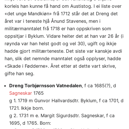
korleis han kunne få hand om Austistog. I ei liste over
«det unge Mandkiøn» frå 1712 står det at Dreng det
året var i teneste hjå Ånund Stavenes, men i
militærmanntalet frå 1718 er han oppskriven som
oppsitjar i Byklum. Vidare heiter det at han var 26 år (i
røynda var han helst godt og vel 30), ugift og ikkje
hadde gjort militærteneste. Det siste var kanskje avdi
han, slik det nemnde manntalet også opplyser, hadde
«Skade i Fødderne». Året etter at dette vart skrive,
gifte han seg.
Dreng Torbjørnsson Vatnedalen
, f ca 1685(?), d
Sagneskar
1765
g 1. 1719 m Gunvor Hallvardsdtr. Byklum, f ca 1701, d
1721. Ikkje born.
g 2. 1731 m e. Margit Sigurdsdtr. Sagneskar, f ca
1695, d 1765. Born: