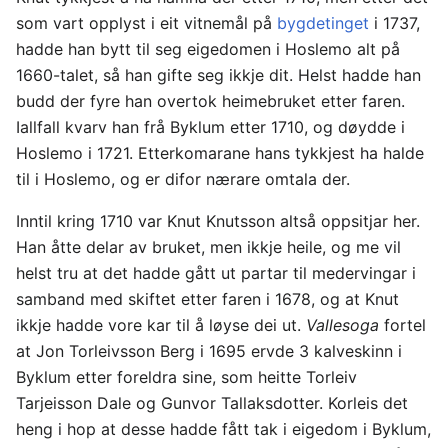
som vart opplyst i eit vitnemål på
bygdetinget
i 1737,
hadde han bytt til seg eigedomen i Hoslemo alt på
1660-talet, så han gifte seg ikkje dit. Helst hadde han
budd der fyre han overtok heimebruket etter faren.
Iallfall kvarv han frå Byklum etter 1710, og døydde i
Hoslemo i 1721. Etterkomarane hans tykkjest ha halde
til i Hoslemo, og er difor nærare omtala der.
Inntil kring 1710 var Knut Knutsson altså oppsitjar her.
Han åtte delar av bruket, men ikkje heile, og me vil
helst tru at det hadde gått ut partar til medervingar i
samband med skiftet etter faren i 1678, og at Knut
ikkje hadde vore kar til å løyse dei ut.
Vallesoga
fortel
at Jon Torleivsson Berg i 1695 ervde 3 kalveskinn i
Byklum etter foreldra sine, som heitte Torleiv
Tarjeisson Dale og Gunvor Tallaksdotter. Korleis det
heng i hop at desse hadde fått tak i eigedom i Byklum,