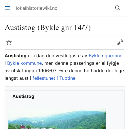
lokalhistoriewiki.no
Åpne hovedmenyen
Søk
Austistog (Bykle gnr 14/7)
Overvåk
Rediger
Austistog
er i dag den vestlegaste av
Byklumgardane
i
Bykle kommune
, men denne plasseringa er ei fylgje
av utskiftinga i 1906-07. Fyre denne tid hadde det lege
lengst aust i
fellestunet i Tuptine
.
Austistog