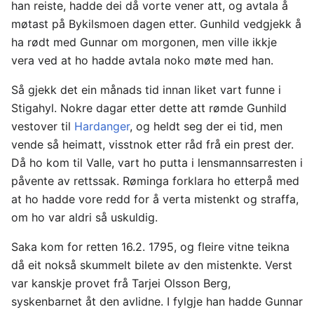
han reiste, hadde dei då vorte vener att, og avtala å
møtast på Bykilsmoen dagen etter. Gunhild vedgjekk å
ha rødt med Gunnar om morgonen, men ville ikkje
vera ved at ho hadde avtala noko møte med han.
Så gjekk det ein månads tid innan liket vart funne i
Stigahyl. Nokre dagar etter dette att rømde Gunhild
vestover til
Hardanger
, og heldt seg der ei tid, men
vende så heimatt, visstnok etter råd frå ein prest der.
Då ho kom til Valle, vart ho putta i lensmannsarresten i
påvente av rettssak. Røminga forklara ho etterpå med
at ho hadde vore redd for å verta mistenkt og straffa,
om ho var aldri så uskuldig.
Saka kom for retten 16.2. 1795, og fleire vitne teikna
då eit nokså skummelt bilete av den mistenkte. Verst
var kanskje provet frå Tarjei Olsson Berg,
syskenbarnet åt den avlidne. I fylgje han hadde Gunnar