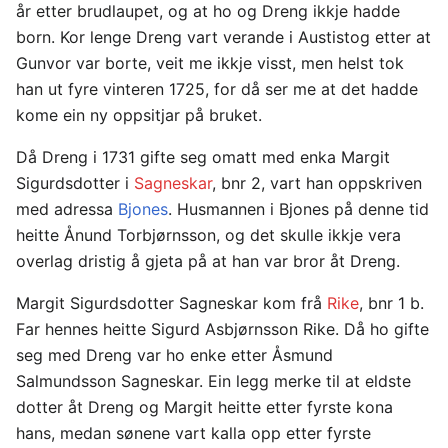
år etter brudlaupet, og at ho og Dreng ikkje hadde
born. Kor lenge Dreng vart verande i Austistog etter at
Gunvor var borte, veit me ikkje visst, men helst tok
han ut fyre vinteren 1725, for då ser me at det hadde
kome ein ny oppsitjar på bruket.
Då Dreng i 1731 gifte seg omatt med enka Margit
Sigurdsdotter i
Sagneskar
, bnr 2, vart han oppskriven
med adressa
Bjones
. Husmannen i Bjones på denne tid
heitte Ånund Torbjørnsson, og det skulle ikkje vera
overlag dristig å gjeta på at han var bror åt Dreng.
Margit Sigurdsdotter Sagneskar kom frå
Rike
, bnr 1 b.
Far hennes heitte Sigurd Asbjørnsson Rike. Då ho gifte
seg med Dreng var ho enke etter Åsmund
Salmundsson Sagneskar. Ein legg merke til at eldste
dotter åt Dreng og Margit heitte etter fyrste kona
hans, medan sønene vart kalla opp etter fyrste