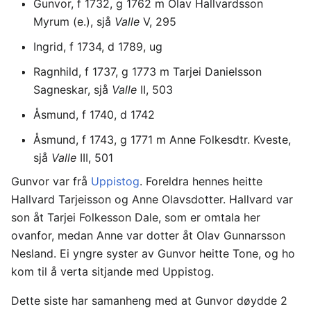
Gunvor, f 1732, g 1762 m Olav Hallvardsson
Myrum (e.), sjå
Valle
V, 295
Ingrid, f 1734, d 1789, ug
Ragnhild, f 1737, g 1773 m Tarjei Danielsson
Sagneskar, sjå
Valle
II, 503
Åsmund, f 1740, d 1742
Åsmund, f 1743, g 1771 m Anne Folkesdtr. Kveste,
sjå
Valle
III, 501
Gunvor var frå
Uppistog
. Foreldra hennes heitte
Hallvard Tarjeisson og Anne Olavsdotter. Hallvard var
son åt Tarjei Folkesson Dale, som er omtala her
ovanfor, medan Anne var dotter åt Olav Gunnarsson
Nesland. Ei yngre syster av Gunvor heitte Tone, og ho
kom til å verta sitjande med Uppistog.
Dette siste har samanheng med at Gunvor døydde 2