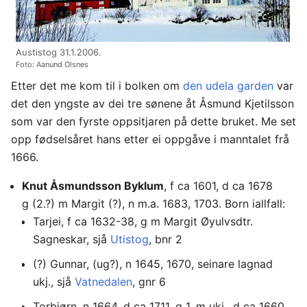
Austistog 31.1.2006.
Foto: Aanund Olsnes
Etter det me kom til i bolken om
den udela garden
var
det den yngste av dei tre sønene åt Åsmund Kjetilsson
som var den fyrste oppsitjaren på dette bruket. Me set
opp fødselsåret hans etter ei oppgåve i manntalet frå
1666.
Knut Åsmundsson Byklum
, f ca 1601, d ca 1678
g (2.?) m Margit (?), n m.a. 1683, 1703. Born iallfall:
Tarjei, f ca 1632-38, g m Margit Øyulvsdtr.
Sagneskar, sjå
Utistog
, bnr 2
(?) Gunnar, (ug?), n 1645, 1670, seinare lagnad
ukj., sjå
Vatnedalen
, gnr 6
Torbjørn, n 1664, d ca 1711, g 1. m ukj., d ca 1660,