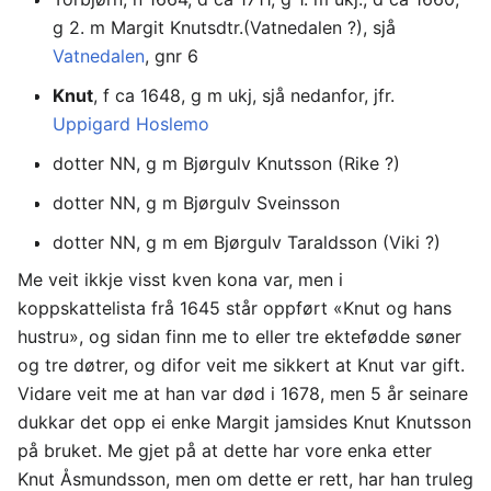
g 2. m Margit Knutsdtr.(Vatnedalen ?), sjå
Vatnedalen
, gnr 6
Knut
, f ca 1648, g m ukj, sjå nedanfor, jfr.
Uppigard Hoslemo
dotter NN, g m Bjørgulv Knutsson (Rike ?)
dotter NN, g m Bjørgulv Sveinsson
dotter NN, g m em Bjørgulv Taraldsson (Viki ?)
Me veit ikkje visst kven kona var, men i
koppskattelista frå 1645 står oppført «Knut og hans
hustru», og sidan finn me to eller tre ektefødde søner
og tre døtrer, og difor veit me sikkert at Knut var gift.
Vidare veit me at han var død i 1678, men 5 år seinare
dukkar det opp ei enke Margit jamsides Knut Knutsson
på bruket. Me gjet på at dette har vore enka etter
Knut Åsmundsson, men om dette er rett, har han truleg