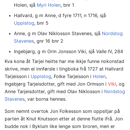
Holen, sjå
Myri Holen
, bnr 1
Hallvard, g m Anne, d fyre 1711, n 1716, sjå
Uppistog
, bnr 5
Anne, g m Olav Niklosson Stavenes, sjå
Nordstog
Stavenes
, gnr 16 bnr 2
Ingebjørg, g m Orm Jonsson Viki, sjå
Valle
IV, 284
Kva kona åt Tarjei heitte har me ikkje funne nokonstad
skrive, men ei innførsle i tingboka frå 1727 at Hallvard
Tarjeisson i
Uppistog
, Folke Tarjeisson i
Holen
,
Ingebjørg Tarjeisdotter, gift med Jon Ormson i
Viki
, og
Anne Tarjeisdotter, gift med Olav Niklosson i
Nordstog
Stavenes
, var borna hennes.
Som nemnt overtok Jon Folkesson som oppsitjar på
parten åt Knut Knutsson etter at denne flutte ifrå. Jon
budde nok i Byklum like lenge som broren, men er