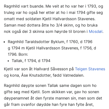
Ragnhild vart buande. Me veit at ho var her i 1793, og
truleg var ho også her etter at ho i mai 1794 gifte seg
omatt med soldaten Kjetil Hallvardsson Stavenes.
Saman med dottera åtte ho 3/4 skinn, og ho bruka
nok også dei 3 skinna som høyrde til broren i
Mosdøl
.
Ragnhild Taraldsdotter Byklum, f 1760, d 1796
g 1794 m Kjetil Hallvardsson Stavenes, f 1756, d
1796. Born:
Tallak, f 1794, d 1794
Kjetil var son åt Hallvard Såvesson på
Teigen Stavenes
og kona, Åse Knutsdotter, fødd Vatnedalen.
Ragnhild døypte sonen Tallak same dagen som ho
gifte seg med Kjetil. Som skikken var, gav ho sonen
døypenamnet åt den fyrste mannen sin, men som det
går fram ovanfor døydde han fyre han fylte året,