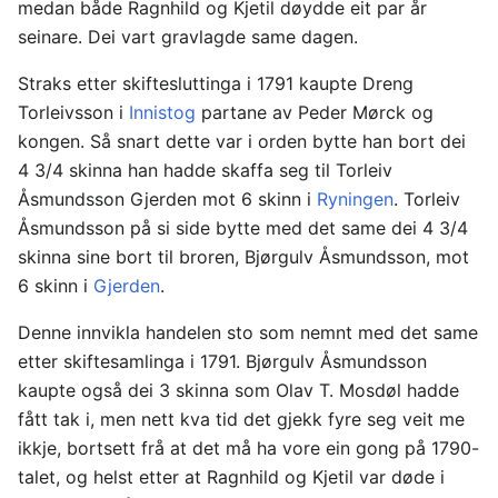
medan både Ragnhild og Kjetil døydde eit par år
seinare. Dei vart gravlagde same dagen.
Straks etter skiftesluttinga i 1791 kaupte Dreng
Torleivsson i
Innistog
partane av Peder Mørck og
kongen. Så snart dette var i orden bytte han bort dei
4 3/4 skinna han hadde skaffa seg til Torleiv
Åsmundsson Gjerden mot 6 skinn i
Ryningen
. Torleiv
Åsmundsson på si side bytte med det same dei 4 3/4
skinna sine bort til broren, Bjørgulv Åsmundsson, mot
6 skinn i
Gjerden
.
Denne innvikla handelen sto som nemnt med det same
etter skiftesamlinga i 1791. Bjørgulv Åsmundsson
kaupte også dei 3 skinna som Olav T. Mosdøl hadde
fått tak i, men nett kva tid det gjekk fyre seg veit me
ikkje, bortsett frå at det må ha vore ein gong på 1790-
talet, og helst etter at Ragnhild og Kjetil var døde i