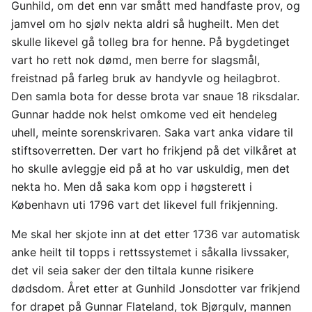
Gunhild, om det enn var smått med handfaste prov, og
jamvel om ho sjølv nekta aldri så hugheilt. Men det
skulle likevel gå tolleg bra for henne. På bygdetinget
vart ho rett nok dømd, men berre for slagsmål,
freistnad på farleg bruk av handyvle og heilagbrot.
Den samla bota for desse brota var snaue 18 riksdalar.
Gunnar hadde nok helst omkome ved eit hendeleg
uhell, meinte sorenskrivaren. Saka vart anka vidare til
stiftsoverretten. Der vart ho frikjend på det vilkåret at
ho skulle avleggje eid på at ho var uskuldig, men det
nekta ho. Men då saka kom opp i høgsterett i
København uti 1796 vart det likevel full frikjenning.
Me skal her skjote inn at det etter 1736 var automatisk
anke heilt til topps i rettssystemet i såkalla livssaker,
det vil seia saker der den tiltala kunne risikere
dødsdom. Året etter at Gunhild Jonsdotter var frikjend
for drapet på Gunnar Flateland, tok Bjørgulv, mannen