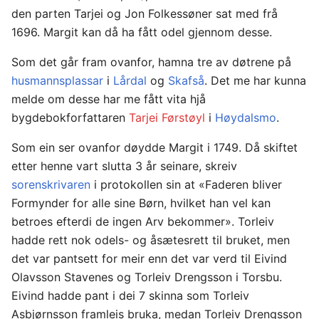
den parten Tarjei og Jon Folkessøner sat med frå
1696. Margit kan då ha fått odel gjennom desse.
Som det går fram ovanfor, hamna tre av døtrene på
husmannsplassar
i
Lårdal
og
Skafså
. Det me har kunna
melde om desse har me fått vita hjå
bygdebokforfattaren
Tarjei Førstøyl
i
Høydalsmo
.
Som ein ser ovanfor døydde Margit i 1749. Då skiftet
etter henne vart slutta 3 år seinare, skreiv
sorenskrivaren
i protokollen sin at «Faderen bliver
Formynder for alle sine Børn, hvilket han vel kan
betroes efterdi de ingen Arv bekommer». Torleiv
hadde rett nok odels- og åsætesrett til bruket, men
det var pantsett for meir enn det var verd til Eivind
Olavsson Stavenes og Torleiv Drengsson i Torsbu.
Eivind hadde pant i dei 7 skinna som Torleiv
Asbjørnsson framleis bruka, medan Torleiv Drengsson