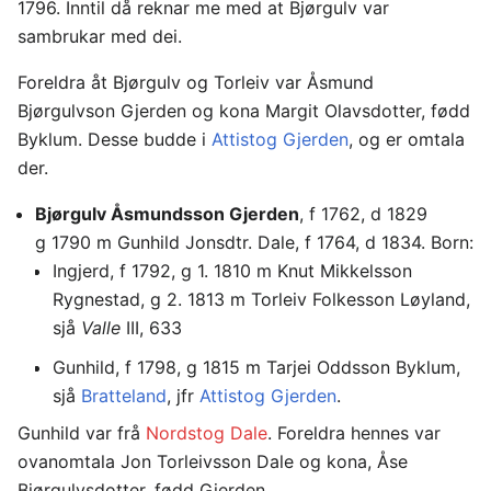
1796. Inntil då reknar me med at Bjørgulv var
sambrukar med dei.
Foreldra åt Bjørgulv og Torleiv var Åsmund
Bjørgulvson Gjerden og kona Margit Olavsdotter, fødd
Byklum. Desse budde i
Attistog Gjerden
, og er omtala
der.
Bjørgulv Åsmundsson Gjerden
, f 1762, d 1829
g 1790 m Gunhild Jonsdtr. Dale, f 1764, d 1834. Born:
Ingjerd, f 1792, g 1. 1810 m Knut Mikkelsson
Rygnestad, g 2. 1813 m Torleiv Folkesson Løyland,
sjå
Valle
III, 633
Gunhild, f 1798, g 1815 m Tarjei Oddsson Byklum,
sjå
Bratteland
, jfr
Attistog Gjerden
.
Gunhild var frå
Nordstog Dale
. Foreldra hennes var
ovanomtala Jon Torleivsson Dale og kona, Åse
Bjørgulvsdotter, fødd Gjerden.