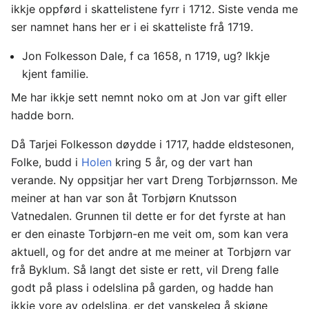
ikkje oppførd i skattelistene fyrr i 1712. Siste venda me
ser namnet hans her er i ei skatteliste frå 1719.
Jon Folkesson Dale, f ca 1658, n 1719, ug? Ikkje
kjent familie.
Me har ikkje sett nemnt noko om at Jon var gift eller
hadde born.
Då Tarjei Folkesson døydde i 1717, hadde eldstesonen,
Folke, budd i
Holen
kring 5 år, og der vart han
verande. Ny oppsitjar her vart Dreng Torbjørnsson. Me
meiner at han var son åt Torbjørn Knutsson
Vatnedalen. Grunnen til dette er for det fyrste at han
er den einaste Torbjørn-en me veit om, som kan vera
aktuell, og for det andre at me meiner at Torbjørn var
frå Byklum. Så langt det siste er rett, vil Dreng falle
godt på plass i odelslina på garden, og hadde han
ikkje vore av odelslina, er det vanskeleg å skjøne