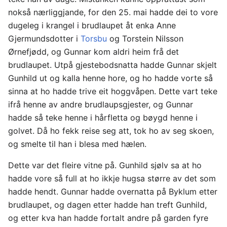
nokså nærliggjande, for den 25. mai hadde dei to vore
dugeleg i krangel i brudlaupet åt enka Anne
Gjermundsdotter i
Torsbu
og Torstein Nilsson
Ørnefjødd, og Gunnar kom aldri heim frå det
brudlaupet. Utpå gjestebodsnatta hadde Gunnar skjelt
Gunhild ut og kalla henne hore, og ho hadde vorte så
sinna at ho hadde trive eit hoggvåpen. Dette vart teke
ifrå henne av andre brudlaupsgjester, og Gunnar
hadde så teke henne i hårfletta og bøygd henne i
golvet. Då ho fekk reise seg att, tok ho av seg skoen,
og smelte til han i blesa med hælen.
Dette var det fleire vitne på. Gunhild sjølv sa at ho
hadde vore så full at ho ikkje hugsa større av det som
hadde hendt. Gunnar hadde overnatta på Byklum etter
brudlaupet, og dagen etter hadde han treft Gunhild,
og etter kva han hadde fortalt andre på garden fyre