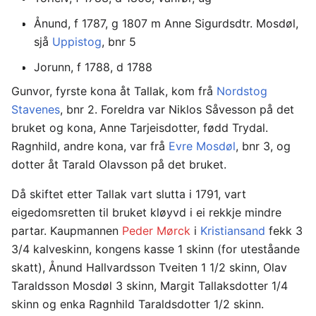
Ånund, f 1787, g 1807 m Anne Sigurdsdtr. Mosdøl,
sjå
Uppistog
, bnr 5
Jorunn, f 1788, d 1788
Gunvor, fyrste kona åt Tallak, kom frå
Nordstog
Stavenes
, bnr 2. Foreldra var Niklos Såvesson på det
bruket og kona, Anne Tarjeisdotter, fødd Trydal.
Ragnhild, andre kona, var frå
Evre Mosdøl
, bnr 3, og
dotter åt Tarald Olavsson på det bruket.
Då skiftet etter Tallak vart slutta i 1791, vart
eigedomsretten til bruket kløyvd i ei rekkje mindre
partar. Kaupmannen
Peder Mørck
i
Kristiansand
fekk 3
3/4 kalveskinn, kongens kasse 1 skinn (for uteståande
skatt), Ånund Hallvardsson Tveiten 1 1/2 skinn, Olav
Taraldsson Mosdøl 3 skinn, Margit Tallaksdotter 1/4
skinn og enka Ragnhild Taraldsdotter 1/2 skinn.