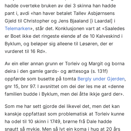
hadde overteke bruken av dei 3 skinna han hadde
pant i, avdi «han haver betalet Tallev Asbjørnsens
Gjeld til Christopher og Jens Bjaaland [i Laardal] i
Telemarken
», står det. Konklusjonen vart at «Saaledes
er Boet ikke det ringeste eiende af de 10 Kalveskind i
Byklum, og beløper sig alleene til Løsøren, der er
vurderet til 16 Rd».
Av ein eller annan grunn er Torleiv og Margit og borna
deira i den gamle gards- og ættesoga (s. 131f)
oppførde som busette på tomta
Bergly under Gjerden
,
gnr 15, bnr 97. I avsnittet om dei der les me at «denne
familien budde i Byklum, men dei åtte ikkje gard der».
Som me har sett gjorde dei likevel det, men det kan
kanskje oppfattast som problematisk at Torleiv kunne
ha odel til 10 skinn i 1749, brørne frå Dale hadde
snautt så mykje. Men så lyt ein koma i hug at 20 års