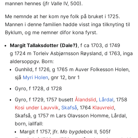
mannen hennes (jfr
Valle
IV, 500).
Me nemnde at her kom nye folk på bruket i 1725.
Mannen i denne familien hadde visst inga tilknyting til
Byklum, og me nemner difor kona fyrst.
Margit Tallaksdotter (Dale?)
, f ca 1703, d 1749
g 1724 m Torleiv Asbjørnsson Røysland, d 1763, inga
aldersoppgv. Born:
Gunhild, f 1726, g 1765 m Auver Folkesson Holen,
sjå
Myri Holen
, gnr 12, bnr 1
Gyro, f 1728, d 1728
Gyro, f 1729, 1757 busett
Ålandslid
,
Lårdal
, 1758
Kosi under Lauvvik
,
Skafså
, 1764
Klauvreid
,
Skafså, g 1757 m Lars Olavsson Homme, Lårdal,
born, iallfall:
Margit f 1757, jfr.
Mo bygdebok
II, 505f