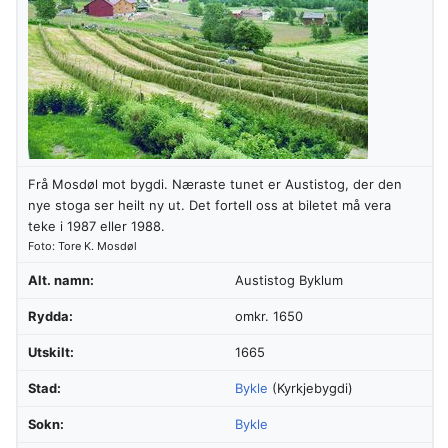
Frå Mosdøl mot bygdi. Næraste tunet er Austistog, der den
nye stoga ser heilt ny ut. Det fortell oss at biletet må vera
teke i 1987 eller 1988.
Foto: Tore K. Mosdøl
Alt. namn:
Austistog Byklum
Rydda:
omkr. 1650
Utskilt:
1665
Stad:
Bykle
(Kyrkjebygdi)
Sokn:
Bykle