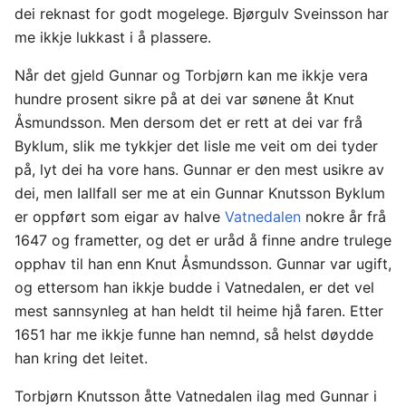
dei reknast for godt mogelege. Bjørgulv Sveinsson har
me ikkje lukkast i å plassere.
Når det gjeld Gunnar og Torbjørn kan me ikkje vera
hundre prosent sikre på at dei var sønene åt Knut
Åsmundsson. Men dersom det er rett at dei var frå
Byklum, slik me tykkjer det lisle me veit om dei tyder
på, lyt dei ha vore hans. Gunnar er den mest usikre av
dei, men Iallfall ser me at ein Gunnar Knutsson Byklum
er oppført som eigar av halve
Vatnedalen
nokre år frå
1647 og frametter, og det er uråd å finne andre trulege
opphav til han enn Knut Åsmundsson. Gunnar var ugift,
og ettersom han ikkje budde i Vatnedalen, er det vel
mest sannsynleg at han heldt til heime hjå faren. Etter
1651 har me ikkje funne han nemnd, så helst døydde
han kring det leitet.
Torbjørn Knutsson åtte Vatnedalen ilag med Gunnar i