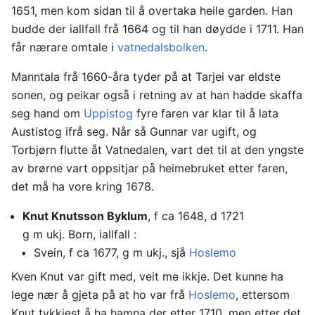
1651, men kom sidan til å overtaka heile garden. Han
budde der iallfall frå 1664 og til han døydde i 1711. Han
får nærare omtale i
vatnedalsbolken
.
Manntala frå 1660-åra tyder på at Tarjei var eldste
sonen, og peikar også i retning av at han hadde skaffa
seg hand om
Uppistog
fyre faren var klar til å lata
Austistog ifrå seg. Når så Gunnar var ugift, og
Torbjørn flutte åt Vatnedalen, vart det til at den yngste
av brørne vart oppsitjar på heimebruket etter faren,
det må ha vore kring 1678.
Knut Knutsson Byklum
, f ca 1648, d 1721
g m ukj. Born, iallfall :
Svein, f ca 1677, g m ukj., sjå
Hoslemo
Kven Knut var gift med, veit me ikkje. Det kunne ha
lege nær å gjeta på at ho var frå
Hoslemo
, ettersom
Knut tykkjest å ha hamna der etter 1710, men etter det