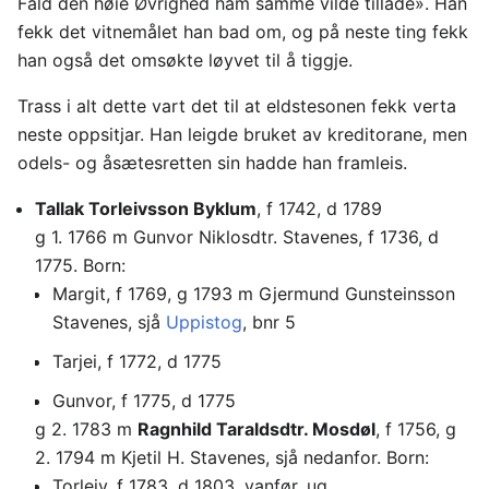
Fald den høie Øvrighed ham samme vilde tillade». Han
fekk det vitnemålet han bad om, og på neste ting fekk
han også det omsøkte løyvet til å tiggje.
Trass i alt dette vart det til at eldstesonen fekk verta
neste oppsitjar. Han leigde bruket av kreditorane, men
odels- og åsætesretten sin hadde han framleis.
Tallak Torleivsson Byklum
, f 1742, d 1789
g 1. 1766 m Gunvor Niklosdtr. Stavenes, f 1736, d
1775. Born:
Margit, f 1769, g 1793 m Gjermund Gunsteinsson
Stavenes, sjå
Uppistog
, bnr 5
Tarjei, f 1772, d 1775
Gunvor, f 1775, d 1775
g 2. 1783 m
Ragnhild Taraldsdtr. Mosdøl
, f 1756, g
2. 1794 m Kjetil H. Stavenes, sjå nedanfor. Born:
Torleiv, f 1783, d 1803, vanfør, ug