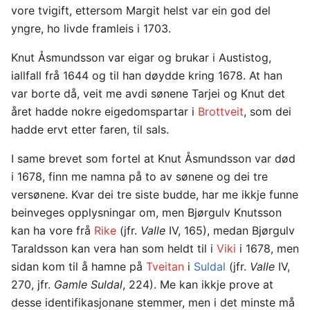
vore tvigift, ettersom Margit helst var ein god del
yngre, ho livde framleis i 1703.
Knut Åsmundsson var eigar og brukar i Austistog,
iallfall frå 1644 og til han døydde kring 1678. At han
var borte då, veit me avdi sønene Tarjei og Knut det
året hadde nokre eigedomspartar i
Brottveit
, som dei
hadde ervt etter faren, til sals.
I same brevet som fortel at Knut Åsmundsson var død
i 1678, finn me namna på to av sønene og dei tre
versønene. Kvar dei tre siste budde, har me ikkje funne
beinveges opplysningar om, men Bjørgulv Knutsson
kan ha vore frå
Rike
(jfr.
Valle
IV, 165), medan Bjørgulv
Taraldsson kan vera han som heldt til i
Viki
i 1678, men
sidan kom til å hamne på
Tveitan
i
Suldal
(jfr.
Valle
IV,
270, jfr.
Gamle Suldal
, 224). Me kan ikkje prove at
desse identifikasjonane stemmer, men i det minste må