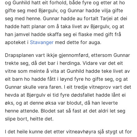
og Gunhild hatt eit forhold, både fyre og etter at ho
gifte seg med Bjørgulv, og Gunnar hadde vilja gifte
seg med henne. Gunnar hadde au fortalt Tarjei at dei
hadde hatt planar om å taka livet av Bjørgulv, og at
han jamvel hadde skaffa seg ei flaske med gift frå
apoteket i
Stavanger
med dette for auga.
Drapsplanen vart ikkje gjennomførd, ettersom Gunnar
trekte seg, då det bar i herdinga. Vidare var det eit
vitne som meinte å vita at Gunhild hadde teke livet av
eit barn ho hadde fått i løynd fyre ho gifte seg, og at
Gunnar skulle vera faren. I eit tredje vitneprov vart det
hevda at Bjørgulv ei tid fyre dødsfallet hadde lånt ei
øks, og at denne øksa var blodut, då han leverte
henne attende. Blodet sat så fast at det aldri let seg
slipe bort, heitte det.
I det heile kunne det etter vitneavhøyra sjå stygt ut for