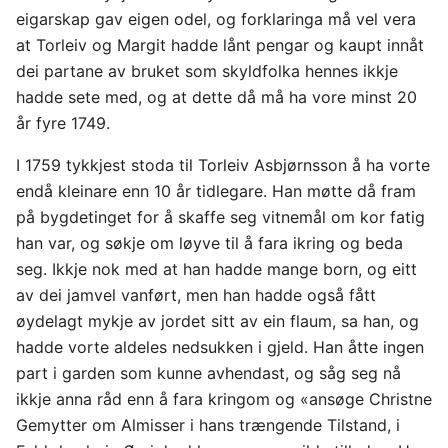
eigarskap gav eigen odel, og forklaringa må vel vera
at Torleiv og Margit hadde lånt pengar og kaupt innåt
dei partane av bruket som skyldfolka hennes ikkje
hadde sete med, og at dette då må ha vore minst 20
år fyre 1749.
I 1759 tykkjest stoda til Torleiv Asbjørnsson å ha vorte
endå kleinare enn 10 år tidlegare. Han møtte då fram
på bygdetinget for å skaffe seg vitnemål om kor fatig
han var, og søkje om løyve til å fara ikring og beda
seg. Ikkje nok med at han hadde mange born, og eitt
av dei jamvel vanført, men han hadde også fått
øydelagt mykje av jordet sitt av ein flaum, sa han, og
hadde vorte aldeles nedsukken i gjeld. Han åtte ingen
part i garden som kunne avhendast, og såg seg nå
ikkje anna råd enn å fara kringom og «ansøge Christne
Gemytter om Almisser i hans trængende Tilstand, i