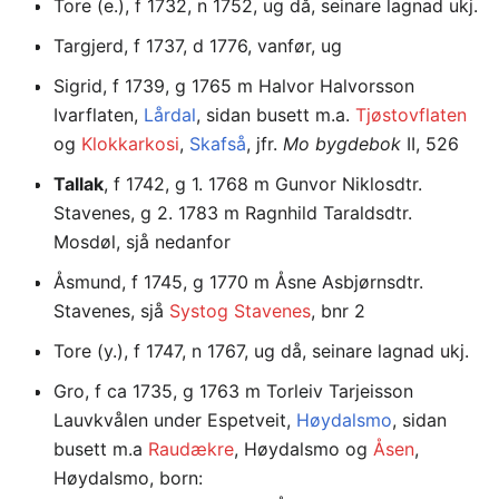
Tore (e.), f 1732, n 1752, ug då, seinare lagnad ukj.
Targjerd, f 1737, d 1776, vanfør, ug
Sigrid, f 1739, g 1765 m Halvor Halvorsson
Ivarflaten,
Lårdal
, sidan busett m.a.
Tjøstovflaten
og
Klokkarkosi
,
Skafså
, jfr.
Mo bygdebok
II, 526
Tallak
, f 1742, g 1. 1768 m Gunvor Niklosdtr.
Stavenes, g 2. 1783 m Ragnhild Taraldsdtr.
Mosdøl, sjå nedanfor
Åsmund, f 1745, g 1770 m Åsne Asbjørnsdtr.
Stavenes, sjå
Systog Stavenes
, bnr 2
Tore (y.), f 1747, n 1767, ug då, seinare lagnad ukj.
Gro, f ca 1735, g 1763 m Torleiv Tarjeisson
Lauvkvålen under Espetveit,
Høydalsmo
, sidan
busett m.a
Raudækre
, Høydalsmo og
Åsen
,
Høydalsmo, born: