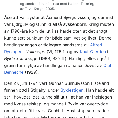
og smelte til han i blesa med hælen. Teikning
av Tove Krogh, 2005.
Åse att var syster åt Åsmund Bjørgulvsson, og dermed
var Bjørgulv og Gunhild altså syskenborn. Kring midten
av 1790-åra kom dei ut i så harde oter, at det snøgt
kunne sett punktum for både samlivet og livet. Denne
hendingsgangen er tidlegare handsama av
Alfred
Ryningen
i
Vallesoga
(VI, 175 f) og av
Knut Gjerden
i
Bykle kultursoge
(1993, 335 ff). Han ligg elles også til
grunn for mykje av handlinga i romanen
Juvet
av
Olaf
Benneche
(1929).
Den 27. juni 1794 vart Gunnar Gunnulvsson Flateland
funnen død i Stigahyl under
Byklestigen
. Han hadde eit
sår i hovudet, det kunne sjå ut til at han var ihelslegen
med kvass reiskap, og mange i Bykle var overtydde
om at det måtte vera Gunhild i Austistog som hadde
teke han av dage. Mistanken kunne oppfattast som