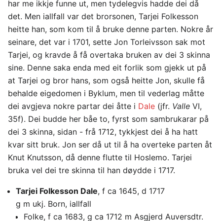
har me ikkje funne ut, men tydelegvis hadde dei då
det. Men iallfall var det brorsonen, Tarjei Folkesson
heitte han, som kom til å bruke denne parten. Nokre år
seinare, det var i 1701, sette Jon Torleivsson sak mot
Tarjei, og kravde å få overtaka bruken av dei 3 skinna
sine. Denne saka enda med eit forlik som gjekk ut på
at Tarjei og bror hans, som også heitte Jon, skulle få
behalde eigedomen i Byklum, men til vederlag måtte
dei avgjeva nokre partar dei åtte i
Dale
(jfr.
Valle
VI,
35f). Dei budde her båe to, fyrst som sambrukarar på
dei 3 skinna, sidan - frå 1712, tykkjest dei å ha hatt
kvar sitt bruk. Jon ser då ut til å ha overteke parten åt
Knut Knutsson, då denne flutte til Hoslemo. Tarjei
bruka vel dei tre skinna til han døydde i 1717.
Tarjei Folkesson Dale
, f ca 1645, d 1717
g m ukj. Born, iallfall
Folke, f ca 1683, g ca 1712 m Asgjerd Auversdtr.