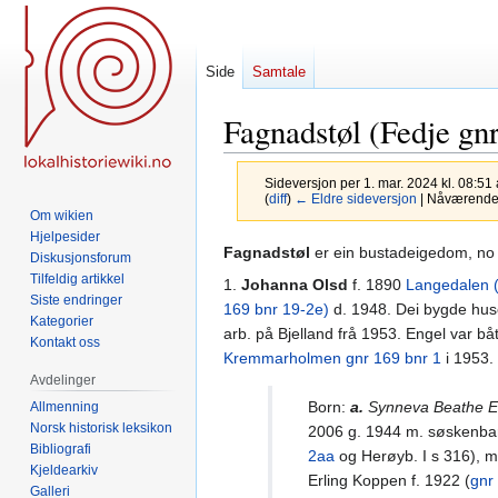
Side
Samtale
Fagnadstøl (Fedje gnr
Sideversjon per 1. mar. 2024 kl. 08:51
(
diff
)
← Eldre sideversjon
| Nåværende s
Om wikien
Hjelpesider
Hopp
Hopp
Fagnadstøl
er ein bustadeigedom, no b
Diskusjonsforum
til
til
Tilfeldig artikkel
1.
Johanna Olsd
f. 1890
Langedalen (
navigering
søk
Siste endringer
169 bnr 19-2e)
d. 1948. Dei bygde hus
Kategorier
arb. på Bjelland frå 1953. Engel var b
Kontakt oss
Kremmarholmen gnr 169 bnr 1
i 1953.
Avdelinger
Born:
a.
Synneva Beathe E
Allmenning
Norsk historisk leksikon
2006 g. 1944 m. søskenba
Bibliografi
2aa
og Herøyb. I s 316), ma
Kjeldearkiv
Erling Koppen f. 1922 (
gnr
Galleri