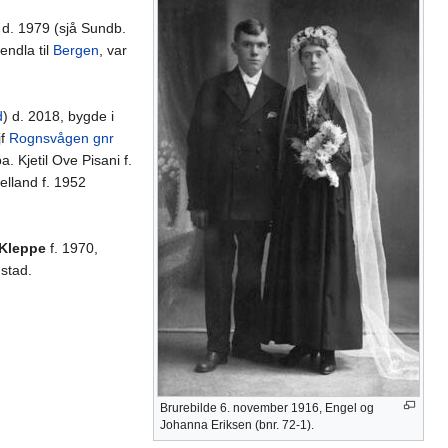
d. 1979 (sjå Sundb.
pendla til
Bergen
, var
d
) d. 2018, bygde i
jf
Rognsvågen gnr
a. Kjetil Ove Pisani f.
elland f. 1952
Kleppe
f. 1970,
ustad.
Brurebilde 6. november 1916, Engel og
Johanna Eriksen (bnr. 72-1).