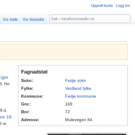
Opprett konto
Logg inn
Søk
Vis kilde
Vis historikk
Fagnadstøl
 (gnr
Sokn:
Fedje sokn
08. Ho
Fylke:
Vestland fylke
Kommune:
Fedje kommune
Gnr.:
169
9 d.
Bnr:
72
bnr 19-
Adresse:
Mulevegen 84
8 m.