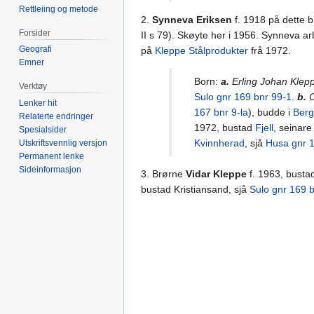
Rettleiing og metode
2.
Synneva Eriksen
f. 1918 på dette b
Forsider
II s 79). Skøyte her i 1956. Synneva ar
Geografi
på
Kleppe Stålprodukter
frå 1972.
Emner
Born:
a.
Erling Johan Klep
Verktøy
Sulo gnr 169 bnr 99-1
.
b.
O
Lenker hit
167 bnr 9-la
), budde i
Ber
Relaterte endringer
1972, bustad
Fjell
, seinare
Spesialsider
Kvinnherad
, sjå
Husa gnr 
Utskriftsvennlig versjon
Permanent lenke
Sideinformasjon
3. Brørne
Vidar Kleppe
f. 1963, bust
bustad Kristiansand, sjå
Sulo gnr 169 