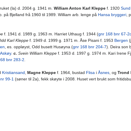
ruket (la) d. 2004 g. 1941 m.
William Anton Karl Kleppe
f. 1920
Sund
b. på Bjelland frå 1960 til 1989. William arb. lenge på
Hansa bryggeri
, 
pe
f. 1941 d. 1989 g. 1963 m. Harriet Uthaug f. 1944 (
gnr 168 bnr 67-2
dd Karl Kleppe
f. 1949 d. 1999 g. 1971 m. Åse Pisani f. 1953
Bergen
(
gen
, es. oppløyst, Odd busett Husøyna (
gnr 168 bnr 204-7
). Deira son b
Askøy
.
c.
Svein William Kleppe
f. 1953 d. 1997 g. 1974 m. Kari Irene Fj
168 bnr 283-2
.
ad
Kristiansand
,
Magne Kleppe
f. 1964, bustad
Flisa
i
Åsnes
, og
Trond 
bnr 99-1
(søner til 2a), fekk skøyte i 2008. Huset vert brukt som fritidsb