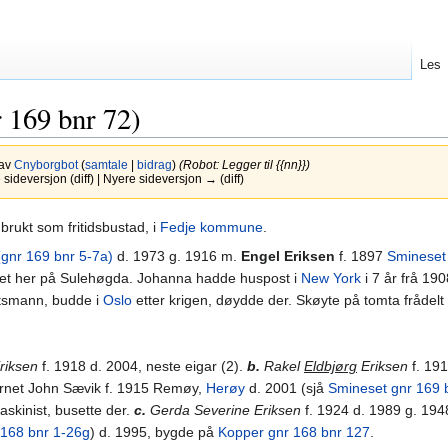
Les
 169 bnr 72)
 av
Cnyborgbot
(
samtale
|
bidrag
)
(Robot: Legger til {{nn}})
ideversjon (diff) | Nyere sideversjon → (diff)
rukt som fritidsbustad, i
Fedje kommune
.
gnr 169 bnr 5-7a)
d. 1973 g. 1916 m.
Engel Eriksen
f. 1897
Smineset
et her på Sulehøgda. Johanna hadde huspost i
New York
i 7 år frå 19
åtsmann, budde i
Oslo
etter krigen, døydde der. Skøyte på tomta frådelt
riksen
f. 1918 d. 2004, neste eigar (2).
b.
Rakel
Eldbjørg
Eriksen
f. 191
rnet John Sævik f. 1915 Remøy,
Herøy
d. 2001 (sjå
Smineset gnr 169 
skinist, busette der.
c.
Gerda Severine Eriksen
f. 1924 d. 1989 g. 194
 168 bnr 1-26g
) d. 1995, bygde på
Kopper gnr 168 bnr 127
.