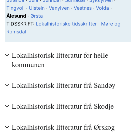
Stranda
·
Sula
·
Sunndal
·
Surnadal
·
Sykkylven
·
Tingvoll
·
Ulstein
·
Vanylven
·
Vestnes
·
Volda
·
Ålesund
·
Ørsta
T
IDSSKRIFT
:
Lokalhistoriske tidsskrifter i Møre og
Romsdal
Lokalhistorisk litteratur for heile
kommunen
Lokalhistorisk litteratur frå Sandøy
Lokalhistorisk litteratur frå Skodje
Lokalhistorisk litteratur frå Ørskog