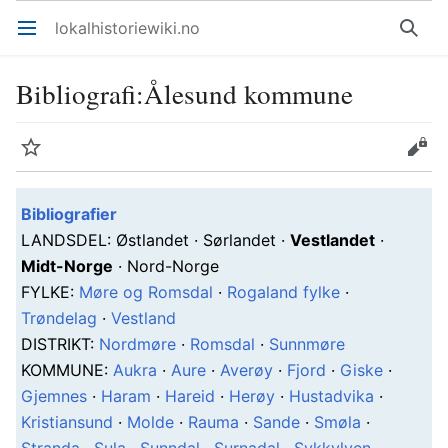
lokalhistoriewiki.no
Åpne hovedmenyen
Søk
Bibliografi
:
Ålesund kommune
Overvåk
Rediger
Bibliografier
L
ANDSDEL
: Østlandet · Sørlandet ·
Vestlandet
·
Midt-Norge
· Nord-Norge
F
YLKE
:
Møre og Romsdal
·
Rogaland fylke
·
Trøndelag
·
Vestland
D
ISTRIKT
:
Nordmøre
·
Romsdal
·
Sunnmøre
K
OMMUNE
:
Aukra
·
Aure
·
Averøy
·
Fjord
·
Giske
·
Gjemnes
·
Haram
·
Hareid
·
Herøy
·
Hustadvika
·
Kristiansund
·
Molde
·
Rauma
·
Sande
·
Smøla
·