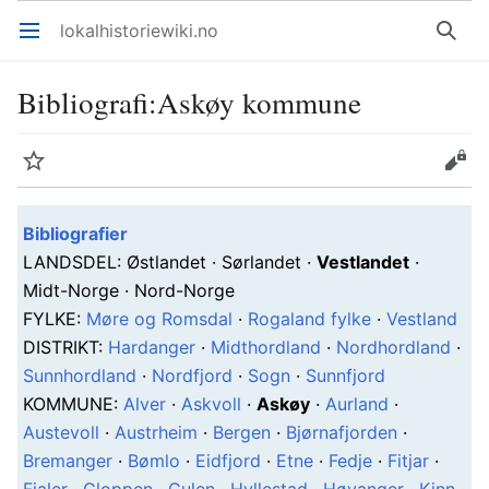
lokalhistoriewiki.no
Åpne hovedmenyen
Søk
Bibliografi
:
Askøy kommune
Overvåk
Rediger
Bibliografier
L
ANDSDEL
: Østlandet · Sørlandet ·
Vestlandet
·
Midt-Norge · Nord-Norge
F
YLKE
:
Møre og Romsdal
·
Rogaland fylke
·
Vestland
D
ISTRIKT
:
Hardanger
·
Midthordland
·
Nordhordland
·
Sunnhordland
·
Nordfjord
·
Sogn
·
Sunnfjord
K
OMMUNE
:
Alver
·
Askvoll
·
Askøy
·
Aurland
·
Austevoll
·
Austrheim
·
Bergen
·
Bjørnafjorden
·
Bremanger
·
Bømlo
·
Eidfjord
·
Etne
·
Fedje
·
Fitjar
·