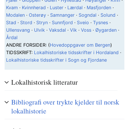
Fjaler
·
Gloppen
·
Gulen
·
Hyllestad
·
Høyanger
·
Kinn
·
Kvam
·
Kvinnherad
·
Luster
·
Lærdal
·
Masfjorden
·
Modalen
·
Osterøy
·
Samnanger
·
Sogndal
·
Solund
·
Stad
·
Stord
·
Stryn
·
Sunnfjord
·
Sveio
·
Tysnes
·
Ullensvang
·
Ulvik
·
Vaksdal
·
Vik
·
Voss
·
Øygarden
·
Årdal
A
NDRE FORSIDER
: (
Hovedoppgaver om Bergen
)
T
IDSSKRIFT
:
Lokalhistoriske tidsskrifter i Hordaland
·
Lokalhistoriske tidsskrifter i Sogn og Fjordane
Lokalhistorisk litteratur
Bibliografi over trykte kjelder til norsk
lokalhistorie